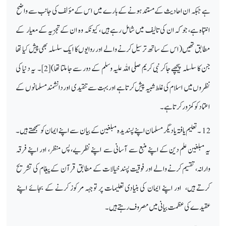
ہے جبکہ ان احادیث کے مستند ہونے کے بارے میں اس کے مؤ لف کی جانب سے واضح
انتباہ ہے، جو کہ ان کی تالیف میں شامل رہے ہیں ، کیونکہ وہ ان کے تجزیہ کے معیار کے
مطابق تھیں (اس کے ساتھ ترسیل کرنے والے اور روایوں کا ایک سلسلہ بھی پیش کیا تھا
جن کا سلسلہ پیچھے جاکر نبی کریم صلی اللہ علیہ وسلم کے دور سے جا ملتا تھا) [2]۔ یہ دنیا کی
نظروں میں اسلام کی غلط شبیہ پیش کرتا ہے اور بہت سے تنقیدی اور دانشمند مسلمانوں کے
اعتماد کو کمزور کرتا ہے۔
12 ۔ تعلیم یافتہ یا دیگر مسلمان اپنے پسندیدہ مبلغین کےبیان سے اپنے ایمان کو سمجھتے ہیں۔
یہ مبلغین علم دین کے اپنے منبع سے آسانی سے اپنے نظریے، پس منظر، اور اپنے فرقہ
وارانہ، تقسیم کرنے والے اور فوقیت پسند خیالات کے مطابق قرآن کےپیغام کی تشریح
کرتے ہیں، اور اپنے ایمان کی بنیادی تعلیمات پر توجہہ مرکوز کرنے کے بجائے اپنے
عقیدے کی عظمت بیانی میں مصروف رہتے ہیں ۔