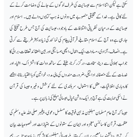
سکتی ہے لیکن اتنا اسلام سے عیسائیت کی طرف لوگوں کے جانے کی وضاحت کرنے کے
لئے کافی ہے۔ خدا کے تخلیقی منصوبے میں دونوں مذہب کتابوں والے ہیں۔ اسلام اور
عیسائیت کے درمیان نظریاتی اختلافات کے باوجود، عیسائیت کی آج جس طرح تبلیغ کی
جارہی ہے وہ آج کے اسلام مقابلے قرآنی پیغام کی نمائندگی زیادہ بہترطریقے سے کرتی
ہے۔ انصاف، آزادی، مساوات، نیک اعمال، اچھی ہمسائیگی اور بین العقائد تعلقات، برائی کا
جواب بھلائی سے دینا، سخاوت، درگزر کرنا، طبقے کے ساتھ دولت کا ا شتراک، اشیاء اور
خدمات کے لئے منصفانہ ادائیگی، ضرورت مندوں کی مالی مدد، خواتین کوبا اختیار بنانا، اچھے
کاروباری اخلاقیات، عقل کا استعمال، سربلندی کے لئے کوشش وغیرہ جیسا کی قرآن
نےاسکی حمایت کی ہے آج ہر ایک روشن خیال عیسائی مبلغ کی زبان پر ہے۔
جیسا کہ آج عام مسلمان مبلغین مذہبی فوقیت کا مسلسل دعوی، پیغمبر صلی اللہ علیہ وسلم کی
عظمت، قرآن کا سائنسی معجزہ اور ایمان کے ستونوں کے امتیازات اور خصوصیات بیان
کرتے ہیں دانشمند سامعین پر ان کے مقابلے عیسائی مبلغین کا اثر کہیں زیادہ ہوتا ہے۔ ہم