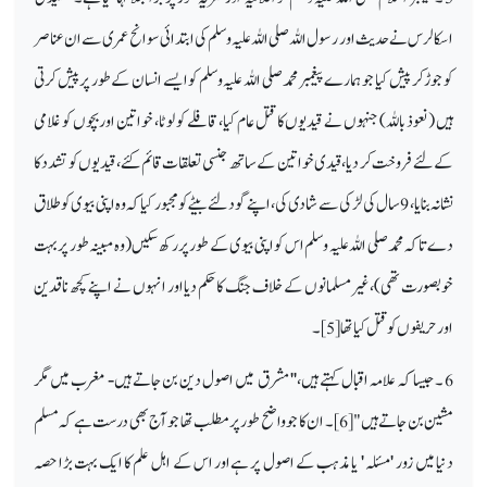
اسکالرس نے حدیث اور رسول اللہ صلی اللہ علیہ وسلم کی ابتدائی سوانح عمری سے ان عناصر
کو جوڑ کر پیش کیا جو ہمارے پیغمبر محمد صلی اللہ علیہ وسلم کو ایسے انسان کے طور پر پیش کرتی
ہیں (نعوذ باللہ ) جنہوں نے قیدیوں کا قتل عام کیا، قافلے کو لوٹا، خواتین اور بچوں کو غلامی
کے لئے فروخت کر دیا، قیدی خواتین کے ساتھ جنسی تعلقات قائم کئے، قیدیوں کو تشدد کا
نشانہ بنایا، 9 سال کی لڑکی سے شادی کی، اپنے گود لئے بیٹے کو مجبور کیا کہ وہ اپنی بیوی کو طلاق
دے تاکہ محمد صلی اللہ علیہ وسلم اس کو اپنی بیوی کے طور پر رکھ سکیں (وہ مبینہ طور پر بہت
خوبصورت تھی)، غیرمسلمانوں کے خلاف جنگ کا حکم دیا اور انہوں نے اپنے کچھ ناقدین
اور حریفوں کو قتل کیا تھا [5]۔
6 ۔ جیسا کہ علامہ اقبال کہتے ہیں،'' مشرق میں اصول دین بن جاتے ہیں
‑
مغرب میں مگر
مشین بن جاتے ہیں" [6]۔ ان کا جو واضح طور پر مطلب تھا جو آج بھی درست ہے کہ مسلم
دنیا میں زور 'مسئلہ ' یا مذہب کے اصول پر ہےاور اس کے اہل علم کا ایک بہت بڑا حصہ