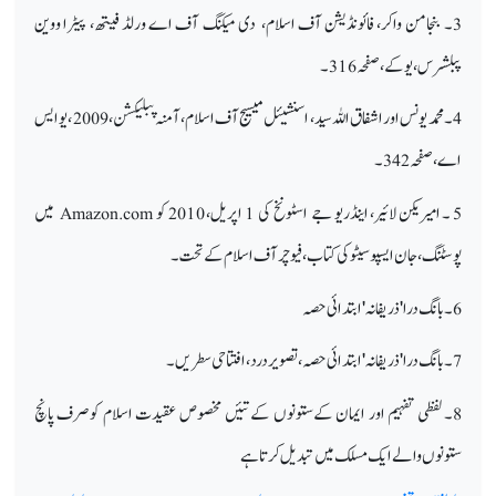
3۔ بنجامن واکر، فائونڈیشن آف اسلام، دی میکنگ آف اے ورلڈ فیتھ، پیٹرا ووین
پبلشرس، یو کے، صفحہ316۔
4۔ محمد یونس اور اشفاق اللہ سید، اسنشیئل میسیج آف اسلام، آمنہ پبلیکشن، 2009 ، یو ایس
اے، صفحہ 342 ۔
5 ۔ امیریکن لائیر، اینڈریو جے اسٹونخ کی 1 اپریل، 2010 کو
Amazon.com
میں
پوسٹنگ، جان ایسپوسیٹو کی کتاب، فیوچر آف اسلام کے تحت۔
6۔ بانگ درا 'ذریفانہ ' ابتدائی حصہ
7۔ بانگ درا 'ذریفانہ ' ابتدائی حصہ، تصویر درد، افتتاحی سطریں۔
8۔ لفظی تفہیم اور ایمان کےستونوں کےتئیں مخصوص عقیدت اسلام کوصرف پانچ
ستونوں والےایک مسلک میں تبدیل کرتا ہے