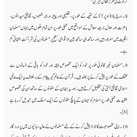
کر لوٹ لی طرز فغاں ميری"
8 ۔ درج بالا (اوپر 7) کے نتیجہ کے طور پر، تعلیمی اور پیشہ ورانہ شعبوں، ثقافتی میدانوں،
باعزت اور حلال ذریعہ معاش کے مواقع میں عملی طور پر ان تمام ملکوں میں جہاں مسلمان
اقلیت میں موجود ہیں اور ساتھ ہی ساتھ بین الاقوامی سطح پر مسلمانوں کی شراکت انتہائی کم
ہے۔
9۔ مسلمان غیر قانونی طور پر خود کو ایک مخصوص طبقہ اور خود کو باقی کے انسانوں سے
مختلف کے طور پر پیش کرنے پر بضد ہیں ۔ قرآن کے عالم گیر پیغام کے بر خلاف یہ ایک عالمی
اسلامی ثقافتی بستی کی تشکیل کرتے ہیں۔ اور یہ ایمان کے ستونوں کے ساتھ ان کی مخصوص
عقیدت عملی طور پر اسلام کو ایمان کےپانچ ستونوں کے ایک مسلک میں تبدیل کر رہا ہے
[8]۔
10۔ اپنی مخصوصیت کا جواز پیش کرنے کے لئے مسلمانوں نے حالیہ دہائیوں میں پروردگار