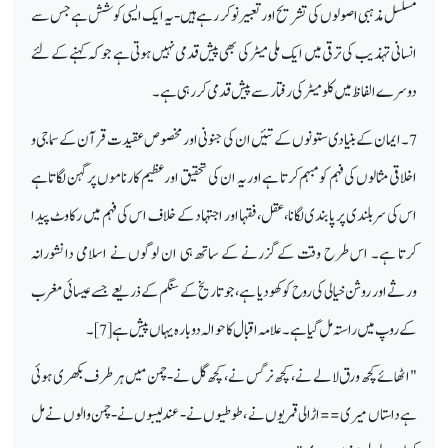
مسلسل مذہبی اصولوں کی تشریح اور تعبیر نو کر رہے ہیں
‑
یہ ایک ایسی کوشش ہے جس سے
انسانی تہذیب کی ترقی میں ایک ملی میٹر کی بھی پیش قدمی نہیں ہوتی ہے جو کہ کہنے کے لئے
دوسرے الفاظ میں کلو میٹر کی رفتار سے پیش قدمی کر رہی ہے۔
7 ۔ ایمان کے بنیادی ستونوں کے تئیں ان کی جنونی اور مخصوص عقیدت قرآن کے سماجی و
اخلاقی مثالوں کی فہم کو مبہم کرتا ہے اور یہ ان کی تحقیق اور عظیم کارناموں پر گہن لگاتا ہے
اس کی سربلندی پر پابندی لگانا، عقل، فقہا اور اجتہاد کے خلاف اس کی فہم میں رکاوٹ پیدا
کرتا ہے۔ اس طرح وقت کے گزرنے کے ساتھ ہی ان لوگوں نے اسلامی دانشورانہ
ورثے اور روشن خیالی کی روح کو کھو دیا ہے، جو تاریخ کے سنگم کے ذریعے جسےعیسائی مغرب
کے روپ میں راستہ مل گیا ہے۔ علامہ اقبال کا حوالہ دوبارہ یہاں پیش ہے [7]۔
"اٹھائے کچھ ورق لالے نے ، کچھ نرگس نے ، کچھ گل نے
‑
چمن ميں ہر طرف بکھری ہوئی
ہے داستاں ميری== اڑالی قمريوں نے ، طوطيوں نے
‑
عندلیبوں نے
‑
چمن والوں نے مل