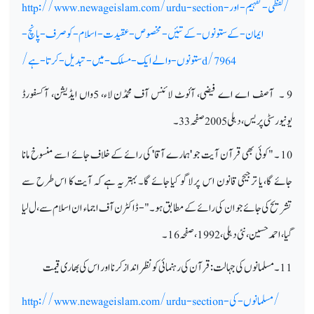
/لفظی-تفہیم-اور-
http://www.newageislam.com/urdu-section
ایمان-کےستونوں-کےتئیں-مخصوص-عقیدت-اسلام-کوصرف-پانچ-
d/7964
ستونوں-والےایک-مسلک-میں-تبدیل-کرتا-ہے/
9 ۔ آصف اے اے فیضی، آئوٹ لائنس آف محمڈن لاء، 5واں ایڈیشن، آکسفورڈ
یونیورسٹی پریس، دہلی 2005 صفحہ 33۔
10 ۔ "کوئی بھی قرآن آیت جو 'ہمارے آقا' کی رائے کے خلاف جائے اسے منسوخ مانا
جائے گا، یا ترجیحی قانون اس پر لاگو کیا جائے گا۔ بہتر یہ ہے کہ آیت کا اس طرح سے
تشریح کی جائے جو ان کی رائے کے مطابق ہو۔" - ڈاکٹرن آف اجماء ان اسلام سے ، ل لیا
گیا، احمد حسین، نئی دہلی، 1992، صفحہ16۔
11۔ مسلمانوں کی جہالت: قرآن کی رہنمائی کو نظرانداز کرنا اور اس کی بھاری قیمت
/مسلمانوں-کی-
http://www.newageislam.com/urdu-section