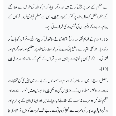
سے عظیم کے طور پر پیش کرتے ہیں اور دیگر انبیاء کرام کو اللہ کی طرف سے عطا کئے
گئےمنفرد فضل کو صاف طور پر کم کر کے بتاتے ہیں ، اس سے مسلم طبقے کی توجہہ قرآن کے
پیغام سے ہٹ کر پیغمبروں کی شخصیت کی طرف جاتی ہے۔
15 ۔ اسلام کے قدیم فقہا اور راسخ اعتقادی نے ساتھ مل کر پیغام الٰہی – قرآن کو پلٹ کر
رکھ دیا۔ تاریخی اعتبار سے وضع پائی حدیث کو بالواسطہ وحی طور پر تعظيم اور علماء کرام اور
فقہا کی رائے کو قرآن پر فوقیت دیتے ہیں اور یہ قرآن کے حکم کےساتھ متنازعہ ہوتی ہیں
[10]۔
ما حصل: درج بالا میں دور حاضر کے اسلام اور مسلمانوں کے بارے میں پیش کی گئی تحقیقات
بہت سے دانشور مسلمانوں کے لئے مایوس کن ہو سکتی ہیں جو عیسائیت میں شعور، سخاوت اور
عظیم فضائل دوسرے مذاہب کے مقابلے زیادہ پاتے ہیں اور ایسا ہی ان کے پر عزم اور
روشن خیال پادریوں کی طرف سے تبلیغ کی جاتی ہے۔ بے شک فہرست کو مزید توسیع دی جا