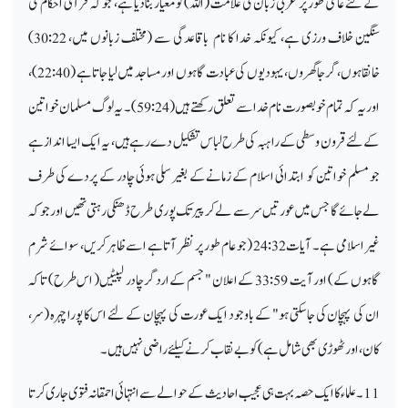
کے لئے عالمی طور پر عربی زبان کی علامت (اللہ) کو معیار بنا دیا ہے، جو کہ قرآنی احکام کی
سنگین خلاف ورزی ہے، کیونکہ خدا کا نام باقاعدگی سے (مختلف زبانوں میں، 30:22)
خانقاہوں، گرجا گھروں، یہودیوں کی عبادت گاہوں اور مساجد میں لیا جاتا ہے (22:40)،
اور یہ کہ تمام خوبصورت نام خدا سے تعلق رکھتے ہیں(59:24)۔ یہ لوگ مسلمان خواتین
کے لئےقرون وسطی کے راہبہ کی طرح لباس تشکیل دے رہے ہیں، یہ ایک ایسا انداز ہے
جو مسلم خواتین کو ابتدائی اسلام کے زمانے کے بغیر سلی ہوئی چادر کے پردے کی طرف
لے جائے گا جس میں عورتیں سر سے لے کر پیر تک پوری طرح ڈھنکی رہتی تھیں اور جو کہ
غیر اسلامی ہے۔ آیات 24:32 ( جو عام طور پر نظر آتا ہے اسےظاہر کریں، سوائے شرم
گاہوں کے ) اور آیت 33:59 کے اعلان " جسم کے ارد گر چادر لپیٹیں ( اس طرح) تاکہ
ان کی پہچان کی جاسکتی ہو" کے باوجود ایک عورت کی پہچان کے لئے اس کا پورا چہرہ (سر،
کان، اور ٹھوڑی بھی شامل ہے) کو بے نقاب کرنے کیلئے راضی نہیں ہیں ۔
11۔ علماء کا ایک حصہ بہت ہی عجیب احادیث کے حوالے سے انتہائی احمقانہ فتوی جاری کر تا