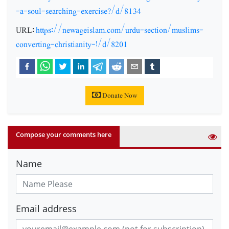
-a-soul-searching-exercise?/d/8134
URL:
https://newageislam.com/urdu-section/muslims-
converting-christianity-!/d/8201
Donate Now
Compose your comments here
Name
Email address