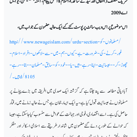
شریک مصنف (اشفاق اللہ سید کے ساتھ)، اسلام کا اصل پیغام، آمنہ پبلیکیشن، یو ایس
اے 2009
اس موضوع پر اس ویب سائٹ پر پوسٹ کئے گئےایک حالیہ مضمون کے جواب میں،
/مسلمانوں-کو-
http://www.newageislam.com/urdu-section
غور-کرنے-کی-ضرورت-ہے-کیوں-ہم-میں-سے-لاکھوں-افراد-اسلام-
چھوڑ-کر--عیسائیت-اپنا-رہے-ہیں-یا--خود-کو-سابق-مسلمان--بتا--رہے-
d/8105
ہیں۔/
آبادیاتی مطالعہ سے پتہ چلتا ہے کہ گزشتہ ایک صدی میں افریقہ میں بڑے پیمانے پر
مسلمانوں نے عیسائیت قبول کیا ہے
‑
یہ ایک ایسا رجحان ہے جس نے حالیہ زمانے میں رفتار
حاصل کی ہے۔ اسے اقتصادی، فوجی اور جہالت کے عوامل سے منسوب کیا جا سکتا ہے، جیسا
کہ حوالے کے طور پر دئے گئےمضمون میں شاندار طریقے سے اسلامی اسکالر اور مفکر