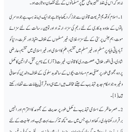
نہ ہو کہ اس کی غلط تشہیر عالمی سطح پر مسلمانوں کے لئے نقصان دہ ثابت ہو۔
1 ۔ اسلام کو قدیم شریعت قانون سے جوڑ کر دیکھا جاتا ہے جو ایک ایسا مذہب ہے جو دوسری
باتوں کے علاوہ بدکاری کے لئے رجم کی سزا، ارتداد اور توہین رسالت کے لئے سزائے
موت، ہم جنس پرستی کے لئے سزا، غلامی، غیر مسلموں کے خلاف امتیاز اور نفرت، دنیا کو
آبادیاتی بنیاد پر مسلم اور غیر مسلم میں تقسیم، علم کا اسلامی اور غیر اسلامی میں تقسیم ، عارضی
شادی، فی الفور طلاق، عصمت دری کا قانون، غیرت (آنر) کے نام پر قتل، خواتین کا مکمل
پردہ، مجموعی طور پر صنفی عدم مساوات، بچوں کے ساتھ بدسلوکی کے خلاف والدین کو معافی
وغیرہ، جو احکام جدید تہذیب کے جتنےمخالف ہیں اتنے ہی وہ قرآنی پیغامات سے تضاد رکھتے
ہیں [1]۔
2 ۔ عصر حاظر کے اسلامی تہذیب نےمکمل طور پر حدیث کے مجموعہ کا احترام اور انہیں
برقرار رکھنا جاری رکھا ہوا ہے جس میں سے " کچھ تذکرے بہت عجیب اور جنسیت کے لئے
اکسانے والے، دہشت گردی کو بڑھاوا دینے والے، بین المذاہب نفرت کو فروغ دینے