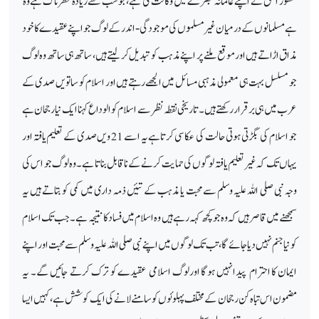
منظور الحق نے اپنے عالمانہ تبصرے میں وکالت کی ہے، جو سب سے زیادہ خطرناک ہے وہ
ہے مسلمانوں کے درمیان غیر مسلموں کی موجودگی
‑
اندر کے لوگ جو اپنے عقیدے کا خود
مذاق اڑاتے ہیں اور موقع ملنے پر اپنے مذہب کو تبدیل کر لیتے ہیں، ساتھ ہی ساتھ وہ لوگ
جو مسلسل بہت ہی معمولی مذہبی مسائل میں الجھے رہتے ہیں اور اسلام کو ساتویں صدی کے
عرب میں ہی برقرار رکھتے ہیں۔ تاریخی نقطہ نظر سے اسلام کو الوداع کہنا ایک نیا رجحان ہے
جو اسلام کی بگڑتی ہوتی حالت کی عکاسی کرتاہے یہ اسے 21 ویں صدی کے تعلیم یافتہ اور
یہاں تک کہ غیرتعلیم یافتہ لوگوں کی حمایت کرنے کے ناقابل بناتا ہے۔ وہ لوگ جو اس کی
وجہ نبی صلی اللہ علیہ وسلم سے محبت یا مذہب کے تئیں ذمہ داری میں کمی کو بتاتے ہیں یہ
سمجھنے میں قاصر ہیں کہ وہ جو کچھ کہہ رہے ہیں وہ اسلام میں فساد کا نتیجہ ہے۔ جب تک اسلام
کو نیا جنم نہیں دیا جائے گا، تب تک لوگوں میں اپنے نبی صلی اللہ علیہ وسلم سے محبت اور اپنے
ایمان کا احترام پیدانہیں ہوگا اورلوگ اسلامی عقیدے کو ترک کرتے جائیں گے۔ یہ
مضمون اس تباہ کن رجحان کے مختلف پہلوئوں کو سامنے لانے کی ایک کوشش ہے، کہیں ایسا