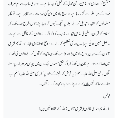
منقطع کر اصلاحی اور مذہبی روشن خیالی کے عمل کو اپنا لیا ہے
‑
۔ دوسری جانب اسلام صرف
فساد کے مرحلے سے گزر رہا ہے جو درج بالا میں دی گئی فہرست سے ظاہر ہے۔ تو پھر
مسلمانوں کو عقیدہ تبدیل کرنے لینے پر تعجب کیوں کرنا چاہئے؟ اس طرح جب تک کہ
اسلام کو قرون وسطی کی مذہبی قید اور مذہب کو اغوا کر نے والوں کے چنگل سے نجات
حاصل نہیں ہوتی ہے [حدیث کی تعظيم کرنے والاراسخ الاعتقادی طبقہ اور قدیم شرعی
قانون کے حامیان . درج بالا میں 8 اور 9] تب تک عیسائیت کو قبول کرنے والوں کی تعداد
میں اضافہ ہوتا رہے گا، یہاں تک کہ اگر متقی مسلمان ایک دن میں پچاس مرتبہ نماز پڑھنے
لگیں یا نبی صلی اللہ علیہ وسلم ( یہ فرض کر لینے کے طور پر کہ نبی صلی اللہ علیہ وسلم اب
ہمارے ساتھ نہیں ہیں) سے اپنے سے زیادہ محبت کرنے لگیں۔
نوٹس
1۔ قدیم اسلامی قانون (شرعی قانون) اللہ کے الفاظ نہیں ہیں!