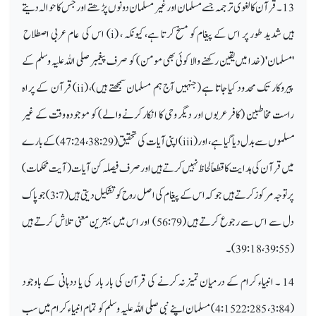
13۔ قرآن کا لغوی ترجمہ جسے مسلمان اور غیر مسلمان دونوں پڑھتے اور جس کا حوالہ دیتے
ہیں شدید طور پر اس کے پیغام کو مسخ کرتا ہے، کیونکہ ، (
i
) اس کی عام عربی اصطلاح
'مسلمان' (خدا میں یقین رکھنے والا کوئی بھی مومن) کو صرف پیغمبر صلی اللہ علیہ وسلم کے
پیروکار تک محدود کیا جاتا ہے (جنہیں آج ہم مسلمان سمجھتے ہیں)، (
ii
) قرآن کے پراہ
راست مخاطبین (کافر عربوں اور دیگر وحی کا انکار کرنے والے) کو موجودہ وقت کے غیر
مسلموں سے بدل دیا گیا ہے ، اور (
iii
) اپنی آیات کی تحقیق (38:29، 47:24) کے بارے
میں قرآن کی ہدایت کا قطعاً لحاظ نہیں کرتے ہیں اور صرف فیصلہ کن آیات (آیت محکمات )
پر توجہ مرکوز کرتے ہیں جو کہ اس کے پیغام کی اصل روح کو تشکیل دیتی ہیں (3:7) جو پاک
دل سے اس سے رجوع کرتے ہیں (56:79) اور اس میں بہترین معنی تلاش کرتے ہیں
( 39:18،39:55)۔
14 ۔ انبیاء کرام کے درمیان تمیز نہ کرنے کی قرآن کی بار بار کی یا ددہانی کے باوجود
(3:84، 2:285 4:152) مسلمان اپنے نبی صلی اللہ علیہ وسلم کو تمام انبیاء کرام میں سب