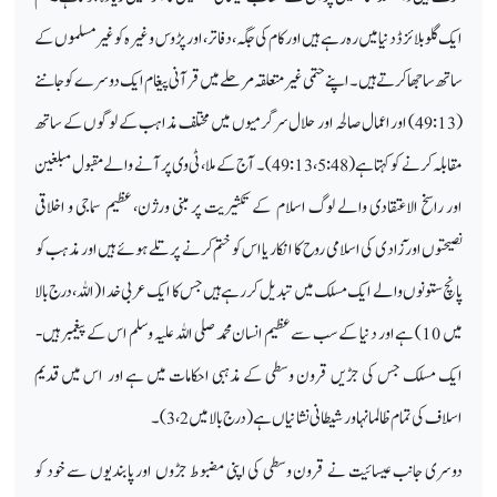
ایک گلوبلائزڈ دنیا میں رہ رہے ہیں اور کام کی جگہ ، دفاتر، اور پڑوس وغیرہ کو غیر مسلموں کے
ساتھ ساجھا کرتے ہیں۔ اپنے حتمی غیر متعلقہ مرحلےمیں قرآنی پیغام ایک دوسرے کو جاننے
(49:13) اور اعمال صالحہ اور حلال سرگرمیوں میں مختلف مذاہب کے لوگوں کے ساتھ
مقابلہ کرنے کو کہتا ہے (5:48، 49:13)۔ آج کے ملا، ٹی وی پر آنے والےمقبول مبلغین
اور راسخ الاعتقادی والے لوگ اسلام کے تکثیریت پر مبنی ورژن، عظیم سماجی و اخلاقی
نصیحتوں اور ٓزاد ی کی اسلامی روح کا انکار یا اس کو ختم کرنے پر تلے ہوئے ہیں اور مذہب کو
پانچ ستونوں والے ایک مسلک میں تبدیل کر رہے ہیں جس کا ایک عربی خدا (اللہ، درج بالا
میں 10) ہے اور دنیا کے سب سے عظیم انسان محمد صلی اللہ علیہ وسلم اس کے پیغمبر ہیں
‑
ایک مسلک جس کی جڑیں قرون وسطی کے مذہبی احکامات میں ہے اور اس میں قدیم
اسلاف کی تمام ظالمانہاور شیطانی نشانیاں ہے ( درج بالا میں 2، 3)۔
دوسری جانب عیسائیت نے قرون وسطی کی اپنی مضبوط جڑوں اور پابندیوں سے خود کو