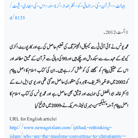
جہالت--قرآن-کی-رہنمائی-کو-نظرانداز-کرنا-اور-اس-کی-بھاری-قیمت/
d/8135
1اگست ، 2012۔
محمد یونس نے آئی آئی ٹی سے کیمیکل انجینئرنگ کی تعلیم حاصل کی ہے اور کارپوریٹ اکزی
کیوٹیو کے عہدے سے سبکدوش ہو چکے ہیں اور90کی دہائی سے قرآن کے عمیق مطالعہ اور
اس کے حقیقی پیغام کو سمجھنے کی کوشش کر رہے ہیں۔ان کی کتاب اسلام کا اصل پیغام
کو 2002میں الاظہر الشریف،قاہرہ کی منظوری حاصل ہو گئی تھی اور یو سی ایل اے کے
ڈاکٹر خالد ابو الفضل کی حمایت اور توثیق بھی حاصل ہے اور محمد یونس کی کتاب اسلام کا
اصل پیغام آمنہ پبلیکیسن،میری لینڈ ،امریکہ نے،2009میں شائع کیا
URL for English article:
http://www.newageislam.com/ijtihad,-rethinking-
islam/why-are-the-muslims-converting-to-christianity--