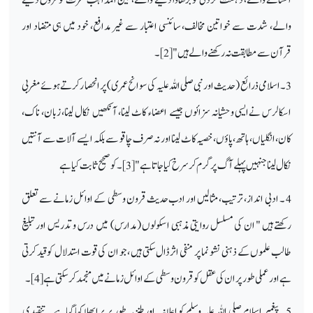
والے، شدت سے خواتین مخالف، سائنسی اعتبار سے غیر مدافع، خود میں ہی متضاد اور
قرآن سے مطابقت نہ رکھنے والے ہیں"[2]۔
3۔ اسلامی ذرائع (حدیث اور نبی صلی اللہ علیہ کی سوانح عمری) پر انحصا رکرتے ہوئے مغربی
اسکالرس نےایسی وحشیانہ سزائوں جیسے اعضاء کاٹ لینا، آنکھیں نکال لینا، زبان، ناک،
کان، انگلیاں، ہاتھ، پاؤں، خصیہ کاٹ لینا اور نہ صرف چاقو سے بلکہ ایسے آلات سے آنتیں
نکال لینا جنہیں پہلے آگ پر گرم کر سرخ کیا جاتا ہے "[3]۔ کو صحیح ثابت کیا ہے
4 ۔ ادبی انداز، ترتیب، مثالیں اور ادب حدیث قرون وسطی کے اوائل زمانے سے تعلق
رکھتے ہیں " ان کی مسلسل روایتی مذہبی اسکولوں (مدارس) میں درس و تدریس اور تبلیغ
طالب علموں کے ذہنی نشو نما پر منفی اثرڈال سکتی ہیں ، جو ان کی قوت استدلال کو قید کرتی
ہے اور عملی طور پر ان کی عقل کو قرون وسطی کے اوائل زمانے میں منجمد کر سکتی ہے [4]۔
5 ۔ پیغمبر اسلام صلی اللہ علیہ وسلم کو اعلانیہ اور طنزیہ طور پر برا بھلا کہا گیا ہے۔ تنقیدی