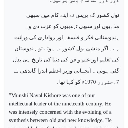
نول کشور کے پریس نے اپنے کام میں سبھی
مذہبوں اور سبھی تہذیبوں کو عزت دی وہ
ہندوستانی فکر و فلسفہ اور رواداری کی وراثت
ہے۔ اگر منشی نول کشور نہ ہوتے تو ہندوستان
کی تعلیم اور علم و فن کی دنیا کی تاریخ ہی بدل
گئی ہوتی ۔ آنجہانی وزیر اعظم اندرا گاندھی نے
7؍جنوری 1970ء کو کہا تھا۔
"Munshi Naval Kishore was one of our
intellectual leader of the nineteenth century. He
was intensely concerned with the evoluing of a
synthesis between old and new knowledge. He