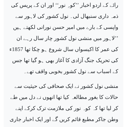
رائے کے اردو اخبار ’’کوہِ نور‘‘ اور ان کے پریس کی
ذمہ داری سنبھال لی۔ نول کشور کی لاہور سے
واپسی کے بارے میں امیر حسن نورانی لکھتے ہیں
’’لاہور میں منشی نول کشور چار سال رہے ان
کی عمر کا اکیسواں سال شروع ہو چکا تھا 1857ء
کی تحریک جنگ آزادی کا آغاز بھی ہو گیا تھا جس
کے اسباب سے نول کشور بخوبی واقف تھے۔
منشی نول کشور نے ایک صحافی کی حیثیت سے
حالات کا بغور مطالعہ کیا تھا انھوں نے دل میں طے
کر لیا تھا کہ کوہ نور کی ملازمت ترک کرکے اپنے
وطن جاکر مطبع قائم کریں گے اور ایک اخبار جاری