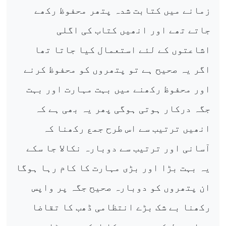
زمانے میں کتابت شدہ پتھر محفوظ رکھے
جاتے تھے اور انھیں کتاب کی اگلی
اشاعتوں کے لئے استعمال کیا جاتا تھا
اگر یہ صحیح ہے تو پتھروں کو محفوظ کرنے
اور محفوظ رکھنے میں بہت مہارت اور بہت
جگہ درکار ہوتی ہوگی پھر یہ بھی ہے کہ
انھیں ترتیب سے اس طرح جمع رکھنا کہ
آسانی اور ترتیب سے دوبارہ نکالا جا سکے
یہ بہت بڑا اور بڑی مہارت کا کام رہا ہوگا
ان پتھروں کو دوبارہ صحیح جگہ پر واپس
رکھنا بے شک بڑے انتظامی ڈھب کا تقاضا