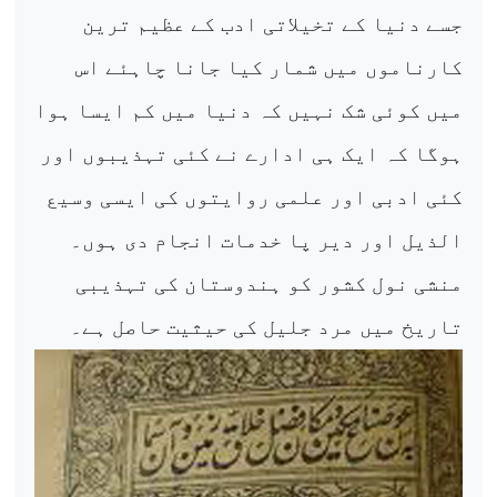
جسے دنیا کے تخیلاتی ادب کے عظیم ترین
کارناموں میں شمار کیا جانا چاہئے اس
میں کوئی شک نہیں کہ دنیا میں کم ایسا ہوا
ہوگا کہ ایک ہی ادارے نے کئی تہذیبوں اور
کئی ادبی اور علمی روایتوں کی ایسی وسیع
الذیل اور دیر پا خدمات انجام دی ہوں۔
منشی نول کشور کو ہندوستان کی تہذیبی
تاریخ میں مرد جلیل کی حیثیت حاصل ہے۔