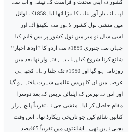
کشور نے اپنی محنت و فراست کے تیشہ و آب سے
اپنے لئے بار آور بنانے کا بیڑا اٹھا لیا۔1858کے اوائل
میں منشی نول کشور لاہور سے لکھنؤ آئے اور
اسی سال نو مبر میں نول کشور پر یس قائم کیا
جہاں سے جنوری 1859ء سے اردو کا ’’اودھ اخبار‘‘
شائع کرنا شروع کیا پہلے یہ ہفتہ وار تھا بعد میں
روزنامہ ہو گیا اور 1950ء تک چلتا رہا۔ کچھ ہی
عرصہ میں ان کا پریس عالمی شہرت یافتہ ہو گیا
اور اس نے پیرس کے ایلپائن پریس کے بعد دوسرا
مقام حاصل کر لیا۔ منشی جی نے تقریباً پانچ ہزار
کتابیں شائع کیں جو تاریخی ریکارڈ تھا۔ اس وقت
بجلی نہیں تھی۔ اشاعتوں میں تقریباً 65فیصد