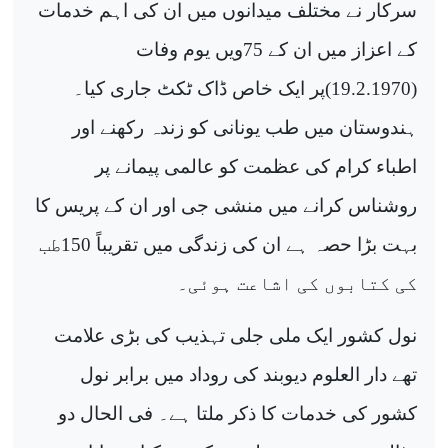
سرکار نے مختلف میدانوں میں ان کی اہم خدمات
کے اعزاز میں ان کے 75ویں یوم وفات
(19.2.1970)پر ایک خاص ڈاک ٹکٹ جاری کیا۔
ہندوستان میں طب یونانی کو زندہ رکھنے اور
اطباء کرام کی عظمت کو عالمی پیمانے پر
روشناس کرانے میں منشی جی اور ان کے پریس کا
بہت بڑا حصہ ہے ان کی زندگی میں تقریباً 150طب
کی کتابوں کی اشاعت ہوئی۔
نول کشور ایک ملی جلی تہذیب کی بڑی علامت
تھے دار العلوم دیوبند کی روداد میں برابر نول
کشور کی خدمات کا ذکر ملتا ہے۔ فی الحال دو