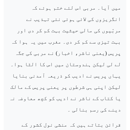
میں آیا۔ مربی اس لئے ختم ہوئے کہ
انگریزوں کی لائی ہوئی نئی تہذیب نے
مربّیوں کی مالی حیثیت بہت کم کر دی اور
بہت تیزی سے کم کر دی۔ مغرب میں یہ ہوا کہ
پریس (یعنی ناشر، اخبار) نے مربی کی جگہ
لے لی لیکن ہندوستان میں اس کا الٹا ہوا۔
یہاں پریس نے ادیب کو ذریعہ آمدنی بنایا
لیکن اپنی ہی شرطوں پر یعنی پریس کے مالک
یا کتاب کے ناشر نے ادیب کو کچھ معاوضہ نہ
دینے کی رسم بنالی ۔
قرائن بتاتے ہیں کہ منشی نول کشور کے