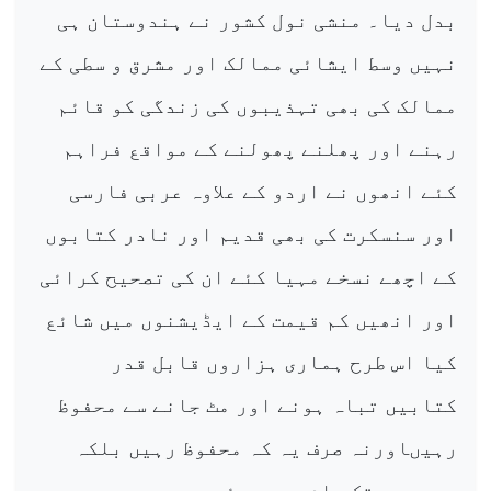
بدل دیا۔ منشی نول کشور نے ہندوستان ہی
نہیں وسط ایشائی ممالک اور مشرق و سطی کے
ممالک کی بھی تہذیبوں کی زندگی کو قائم
رہنے اور پھلنے پھولنے کے مواقع فراہم
کئے انھوں نے اردو کے علاوہ عربی فارسی
اور سنسکرت کی بھی قدیم اور نادر کتابوں
کے اچھے نسخے مہیا کئے ان کی تصحیح کرائی
اور انھیں کم قیمت کے ایڈیشنوں میں شائع
کیا اس طرح ہماری ہزاروں قابل قدر
کتابیں تباہ ہونے اور مٹ جانے سے محفوظ
رہیںاورنہ صرف یہ کہ محفوظ رہیں بلکہ
دور دور تک عام بھی ہوئیں۔