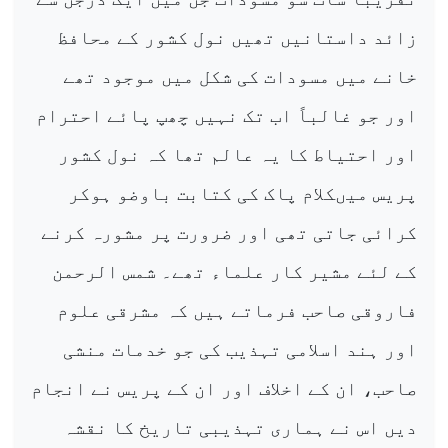
زائد داستانیں تھیں نول کشور کے محافظ
خانے میں مسودات کی شکل میں موجود تھے
اور جو غالباً اب تک نہیں چھپ پائے احترام
اور احتیاط کا یہ عالم تھا کہ نول کشور
پریس میںکلام پاک کی کتابت باوضو ہوکر
کرائی جاتی تھی اور ضرورت پر مشورہ کرنے
کے لئے مشیر کار علماء تھے۔ شمس الرحمن
فاروقی صاحب فرماتے ہیں کہ مشرقی علوم
اور ہند اسلامی تہذیب کی جو خدمات منشی
صاحب، ان کے اخلاف اور ان کے پریس نے انجام
دیں اس نے ہماری تہذیبی تاریخ کا نقشہ