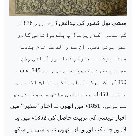
منشی نول کشور کی پیدائش 3؍جنوری 1836ء
کو متھر اکے ریڑھا(اب بلدیو) نامی گاؤں
میں ہوئی تھی۔ ان کے والد کا نام پنڈت
جمنا پرشاد بھارگو تھا اور آبائی وطن
قصبہ بستوئی تحصیل ساہنی ہے ۔ 1845ء سے
1850ء تک ان کی تعلیم آگرہ کالج آگرہ میں
ہوئی۔ 1850ء میں ان کی شادی سرسوتی دیوی
سے ہوئی۔ 1851ء میں انھوں نے اخبار’’سفیر‘‘ میں
اخبار نویسی کی تربیت حاصل کی 1852ء میں وہ
لاہور چلے گئے اور وہاں انھوں نے منشی ہر سکھ