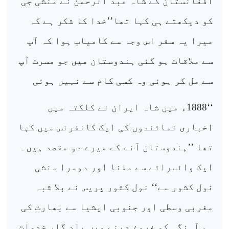
افغانستان کے شاہ عبد الرحمن نے منشی جی
کو دیکھتے ہی کہا تھا’’خدا کا شکر ہے کہ
میرا یہ سفر اس وجہ سے کامیاب ہوا کہ آپ
سے ملاقات ہو گئی ہندوستان میں جو مسرت آپ
سے مل کر ہوئی وہ کسی کام سے نہیں ہوئی
‘‘1888ء میں شاہ ایران نے کلکتہ میں
اخباری نمائندوں کی ایک کانفرنس میں کہا
تھا ’’ہندوستان آنے کے میرے دو مقصد ہیں۔
ایک وائسرائے سے ملنا اور دوسرا منشی
نول کشور سے‘‘ نول کشور پریس نے بلا شبہ
مغربی وسطی اور جنوبی ایشیا سے بھارت کی
ہم آہنگی کو فروغ دینے میں یاد گار خدمات