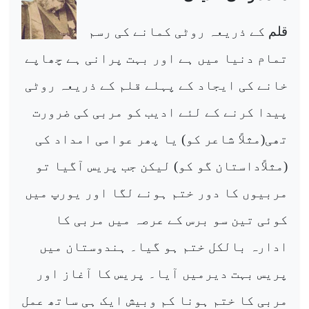
قلم
کے ذریعہ روٹی کمانے کی رسم
تمام دنیا میں ہے اور بہت پرانی ہے چھاپے
خانے کی ایجاد کے پہلے قلم کے ذریعہ روٹی
پیدا کرنے کے لئے ادیب کو مربی کی ضرورت
تھی(مثلاً شاعر کو) یا پھر عوامی امداد کی
(مثلاًداستان گو کو) لیکن جب پریس آگیا تو
مربیوں کا دور ختم ہونے لگا اور یورپ میں
کوئی تین سو برس کے عرصہ میں مربی کا
ادارہ بالکل ختم ہو گیا۔ ہندوستان میں
پریس بہت دیرمیں آیا۔ پریس کا آغاز اور
مربی کا ختم ہونا کم وبیش ایک ہی ساتھ عمل