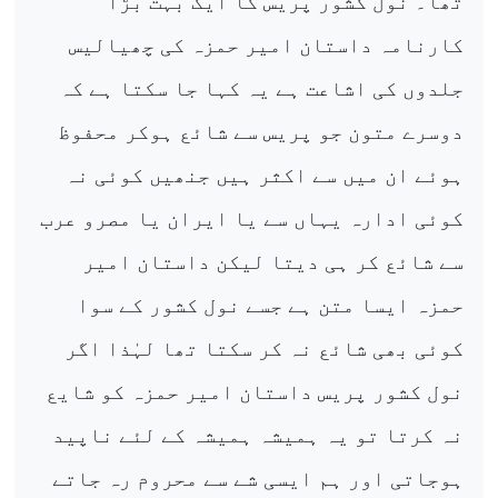
تھا۔ نول کشور پریس کا ایک بہت بڑا
کارنامہ داستان امیر حمزہ کی چھیالیس
جلدوں کی اشاعت ہے یہ کہا جا سکتا ہے کہ
دوسرے متون جو پریس سے شائع ہوکر محفوظ
ہوئے ان میں سے اکثر ہیں جنھیں کوئی نہ
کوئی ادارہ یہاں سے یا ایران یا مصرو عرب
سے شائع کر ہی دیتا لیکن داستان امیر
حمزہ ایسا متن ہے جسے نول کشور کے سوا
کوئی بھی شائع نہ کر سکتا تھا لہٰذا اگر
نول کشور پریس داستان امیر حمزہ کو شایع
نہ کرتا تو یہ ہمیشہ ہمیشہ کے لئے ناپید
ہوجاتی اور ہم ایسی شے سے محروم رہ جاتے