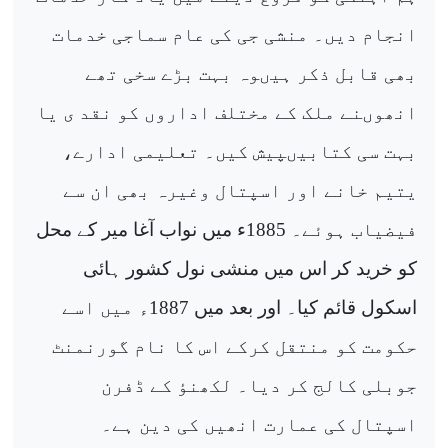
انجام دیں۔ منشی جی کی عام سماجی خدمات
بھی قابل ذکر ہیںوہ بہت بڑے سخی تھے
انھوںنے ملک کے مختلف اداروں کو نقد ی یا
بہت سی کتابیںپیش کیں۔ تعلیمی ادارے،
یتیم خانے اور اسپتال وغیرہ بھی ان سے
فیضیاب ہوئے۔ 1885ء میں نواب آغا میر کے محل
کو خرید کر اس میں منشی نول کشور ہائی
اسکول قائم کیا۔ اور بعد میں 1887ء میں اسے
حکومت کو منتقل کرکے اس کا نام گورنمنٹ
جوبلی کالج کر دیا۔ لکھنؤ کے ڈفرن
اسپتال کی عمارت انھیں کی دین ہے۔