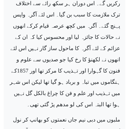
رکریں گے۔ اس دوران ہر سکھ رائے سے اختلاف
ترک ملازمت کا سبب بن گیا۔ اس لئے آگرہ واپس
پہنچ گئے۔ آگرہ میں کچھ عرصہ قیام کرکے انھوں
نے حالات کا جائزہ لیا اور محسوس کیا کہ ان کے
عزائم کے لئے آگرہ کا ماحول ساز گار نہیں اس لئے
انھوں نے لکھنؤ کا رخ کیا جو صدیوں سے علوم و
فنون کا گہوارا اور تہذیب کا مرکز تھا اور 1857کے
ہنگاموں میں تباہ و برباد ہو گیا تھا لیکن اس شہر
میں تہذیب اور علم و فن کا چراغ بالکل گل نہیں
ہوا تھا البتہ اس کی لو مدھم پڑ گئی تھی۔
ملبوں میں دبی نیم جاں نعمتوں کو بھانپ کر نول