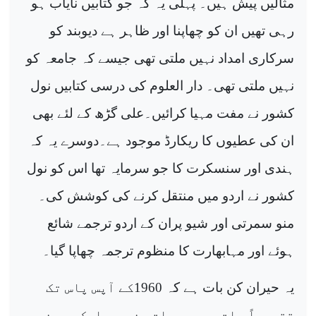
مثالیں پیش ہیں۔ پہلی یہ کہ جو کتابیں نایاب ہو
رہی تھیں ان کو چھاپنا اور ظاہر ہے دیوبند کو
سرکاری امداد نہیں ملتی تھی جیسے کہ جامعہ کو
نہیں ملتی تھی۔ دار العلوم کی درسی کتابیں نول
کشور نے مفت مہیا کرائیں۔علی گڑھ کے لئے بھی
ان کی عطیوں کا ریکارڈ موجود ہے۔دوسرے یہ کہ
ہندی اور سنسکرت کا جو سرمایہ تھا اس کو نول
کشور نے اردو میں منتقل کرنے کی کوشش کی۔
منو سمرتی اور شیو پران کے اردو ترجمے شائع
ہوئے اور مہابھارت کا منظوم ترجمہ چھاپا گیا۔
یہ حیران کن بات ہے کہ 1960کے آپس پاس تک
تقریباً سات سو مسودات جن میں ایک درجن سے