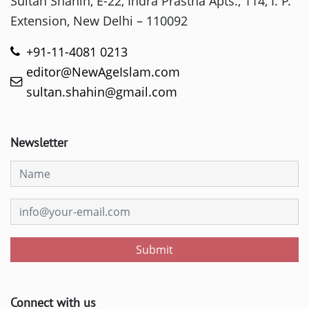
Sultan Shahin, E-22, Indra Prastha Apts., 114, I. P.
Extension, New Delhi – 110092
+91-11-4081 0213
editor@NewAgeIslam.com
sultan.shahin@gmail.com
Newsletter
Submit
Connect with us