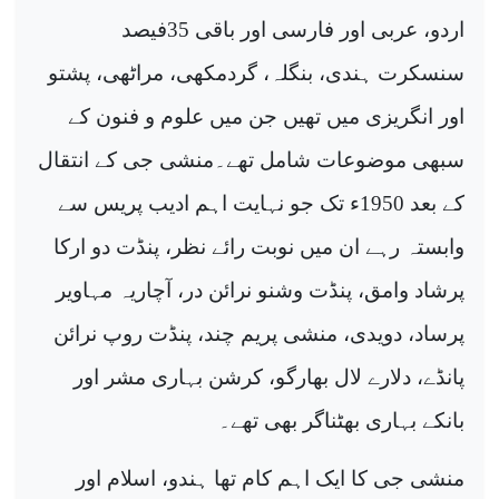
اردو، عربی اور فارسی اور باقی 35فیصد
سنسکرت ہندی، بنگلہ، گردمکھی، مراٹھی، پشتو
اور انگریزی میں تھیں جن میں علوم و فنون کے
سبھی موضوعات شامل تھے۔منشی جی کے انتقال
کے بعد 1950ء تک جو نہایت اہم ادیب پریس سے
وابستہ رہے ان میں نوبت رائے نظر، پنڈت دو ارکا
پرشاد وامق، پنڈت وشنو نرائن در، آچاریہ مہاویر
پرساد، دویدی، منشی پریم چند، پنڈت روپ نرائن
پانڈے، دلارے لال بھارگو، کرشن بہاری مشر اور
بانکے بہاری بھٹناگر بھی تھے۔
منشی جی کا ایک اہم کام تھا ہندو، اسلام اور