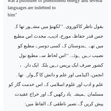
was a publisher of phenomend energy and several
languages are indebted to
him"
بقول ناظر کاکوروی۔’’لکھنؤ میں مشہور تھا کہ
جس قدر حفاظ، مورخ، ادیب، محدث اس مطبع
میں تھے ہندوستان کے کسی دوسرے مطبع کو
نصیب نہیں ہوئے۔‘‘اس لحاظ سے مطبع نول
کشور صرف ایک پریس نہیں بلکہ ایک دارہ ،
انجمن، اکیڈمی اور علم و دانش کا گہوارہ تھا۔
علم و ادب اور علوم اسلامی کے اس خدمت گار کو
مسلمان ہمیشہ یاد رکھیں گے اور خراج عقیدت
پیش کریں گے نصیر ناطقی کے الفاظ میں
: