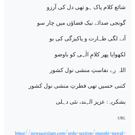
شائع کلام پاک ہو تھی دل کی آرزو
گونجی صدائے نیک فضاؤں میں چار سو
آنے لگی طہارت و پاکیزگی کی بو
لکھوایا پھر کلامِ الٰہی کو باوضو
اللہ رے نفاستِ منشی نول کشور
کتنی حسیں تھی فطرتِ منشی نول کشور
بشکریہ: عزیز الہند، نئی دہلی
URL:
https://newageislam.com/urdu-section/munshi-nawal-