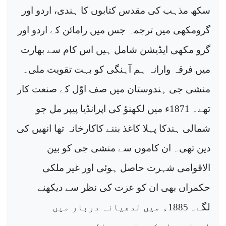
سکھ مذہب کی مقدس کتابوں کا ہندی، اردو اور
گرومکھی میں ترجمہ جس میں رامائن کے اردو اور
گرو مکھی ایڈیشن شامل ہیں اس کام سے بھارت
میں فرقہ وارانہ ہم آہنگی کو بہت تقویت ملی۔
منشی جی ہندوستان میں صف اوّل کے صنعت کار
تھے۔ 1871ء میں لکھنؤ کی اپرانڈیا پیپر مل جو
شمالی ہندکا پہلا کاغذ بننے کاکارخانہ تھا انھیں کی
دین تھی۔ ان کاموں سے منشی جی کو بین
الاقوامی شہرت حاصل ہوئی اور غیر ملکی
حکمراں بھی ان کو عزت کی نظر سے دیکھنے
لگے۔ 1885ء میں لدھیانہ دربار میں