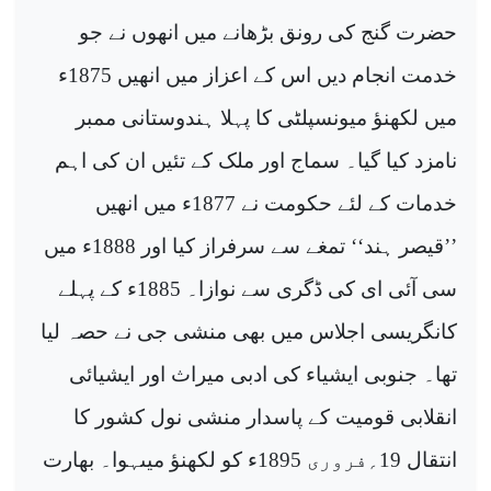
حضرت گنج کی رونق بڑھانے میں انھوں نے جو
خدمت انجام دیں اس کے اعزاز میں انھیں 1875ء
میں لکھنؤ میونسپلٹی کا پہلا ہندوستانی ممبر
نامزد کیا گیا۔ سماج اور ملک کے تئیں ان کی اہم
خدمات کے لئے حکومت نے 1877ء میں انھیں
’’قیصر ہند‘‘ تمغے سے سرفراز کیا اور 1888ء میں
سی آئی ای کی ڈگری سے نوازا۔ 1885ء کے پہلے
کانگریسی اجلاس میں بھی منشی جی نے حصہ لیا
تھا۔ جنوبی ایشیاء کی ادبی میراث اور ایشیائی
انقلابی قومیت کے پاسدار منشی نول کشور کا
انتقال 19؍فروری 1895ء کو لکھنؤ میںہوا۔ بھارت