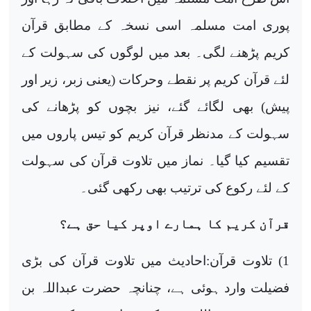
پوری امت مسلمہ اسی نسخہ کے مطابق قرآن
کریم پڑھنے لگی۔ بعد میں لوگوں کی سہولت کے
لئے قرآن کریم پر نقطے وحرکات (یعنی زبر، زیر اور
پیش) بھی لگائے گئے، نیز بچوں کو پڑھانے کی
سہولت کے مدنظر قرآن کریم کو تیس پاروں میں
تقسیم کیا گیا۔ نماز میں تلاوت قرآن کی سہولت
کے لئے رکوع کی ترتیب بھی رکھی گئی۔
قرآن کریم کا ہمارے اوپر کیا حق ہے؟
1)
تلاوت قرآن:احادیث میں تلاوت قرآن کی بڑی
فضیلت وارد ہوئی ہے، چنانچہ حضرت عبداللہ بن