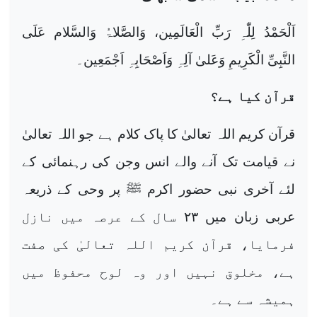
اَلْحَمْدُ لِلّٰہِ رَبِّ الْعَالَمِین، وَالصَّلاۃُ وَالسَّلام عَلَی
النَّبِیِّ الْکَرِیمِ وَعَلیٰ آلِہِ وَاَصْحَابِہِ اَجْمَعِین۔
قرآن کیا ہے؟
قرآن کریم اللہ تعالیٰ کا پاک کلام ہے جو اللہ تعالیٰ
نے قیامت تک آنے والے انس وجن کی رہنمائی کے
لئے آخری نبی حضور اکرم ﷺ پر وحی کے ذریعہ
عربی زبان میں
۲۳
سال کے عرصہ میں نازل
فرمایا، قرآن کریم اللہ تعالیٰ کی صفت
ہے، مخلوق نہیں اور وہ لوح محفوظ میں
ہمیشہ سے ہے۔