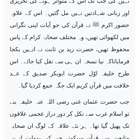
نہیں کی جب تک اس کے متواتر ہونے کی تحریری
اور زبانی شہادتیں نہیں مل گئیں۔ اس کے علاوہ
حضور اکرم ﷺ نے قرآن کی جو آیات اپنی نگرانی
میں لکھوائی تھیں، وہ مختلف صحابۂ کرام کے پاس
محفوظ تھیں، حضرت زید بن ثابت نے انہیں یکجا
فرمایاتاکہ نیا نسخہ ان ہی سے نقل کیا جائے۔ اس
طرح خلیفہ اوّل حضرت ابوبکر صدیق کے عہد
خلافت میں قرآن کریم ایک جگہ جمع کردیا گیا۔
جب حضرت عثمان غنی رضی اللہ عنہ خلیفہ بنے
تو اسلام عرب سے نکل کر دور دراز عجمی علاقوں
تک پھیل گیا تھا۔ ہر نئے علاقہ کے لوگ ان صحابہ
وتابعین سے قرآن سیکھتے جن کی بدولت انہیں