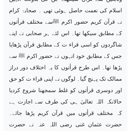
اسلام کی نعمت حاصل ہوئی تھی ۔ صحابۂ کرام
نے قرآن کریم حضور اکرم ﷺسے مختلف قرأتوں
کے مطابق سیکھا تھا۔ اس لئے ہر صحابی نے اپنے
شاگردوں کو اسی قراء ت کے مطابق قرآن پڑھایا
جس کے مطابق خود انہوں نے حضور اکرم ﷺ سے
پڑھا تھا۔ اس طرح قرأتوں کا یہ اختلاف دور دراز
ممالک تک پہنچ گیا۔ لوگوں نے اپنی قراء ت کو حق
اور دوسری قرأتوں کو غلط سمجھنا شروع کردیا
حالانکہ اللہ تعالیٰ ہی کی طرف سے اجازت ہے
کہ مختلف قرأتوں میں قرآن کریم پڑھا جائے۔
حضرت عثمان غنی رضی اللہ عنہ نے حضرت