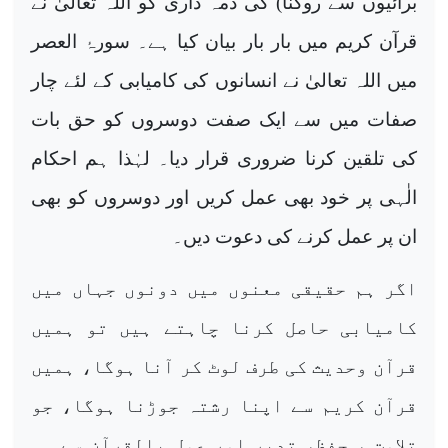
برائیوں سے روکنا) کی ذمہ داری کو اللہ تعالیٰ نے
قرآن کریم میں بار بار بیان کیا ہے۔ سورۂ العصر
میں اللہ تعالیٰ نے انسانوں کی کامیابی کے لئے چار
صفات میں سے ایک صفت دوسروں کو حق بات
کی تلقین کرنا ضروری قرار دیا۔ لہٰذا ہم احکام
الٰہی پر خود بھی عمل کریں اور دوسروں کو بھی
ان پر عمل کرنے کی دعوت دیں۔
اگر ہم حقیقی معنوں میں دونوں جہاں میں
کامیابی حاصل کرنا چاہتے ہیں تو ہمیں
قرآن وحدیث کی طرف لوٹ کر آنا ہوگا، ہمیں
قرآن کریم سے اپنا رشتہ جوڑنا ہوگا، جو
تلاوت ، حفظ، تدبر اور عمل بالقرآن سے ہی