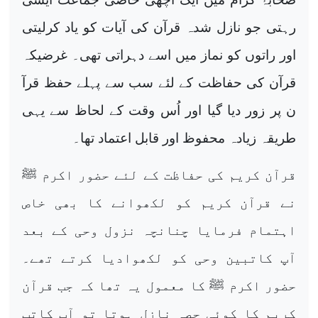
رہتی جو نازل شدہ قرآن کی آیات کو یاد کرلیتی
اور راتوں کو نماز میں اسے دہراتی تھی۔ غرضیکہ
قرآن کی حفاظت کے لئے سب سے پہلے حفظ قرآ
ن پر زور دیا گیا اور اُس وقت کے لحاظ سے یہی
طریقہ زیادہ محفوظ اور قابل اعتماد تھا۔
قرآن کریم کی حفاظت کے لئے حضور اکرم ﷺ
نے قرآن کریم کو لکھوانے کا بھی خاص
اہتمام فرمایا چنانچہ نزول وحی کے بعد
آپ کاتبین وحی کو لکھوادیا کرتے تھے۔
حضور اکرم ﷺ کا معمول یہ تھا کہ جب قرآن
کریم کا کوئی حصہ نازل ہوتا تو آپ کاتب