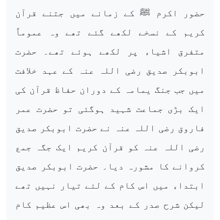
حضور اکرم ﷺ کے زمانے میں جتنے قرآن
کریم کے نسخے لکھے گئے تھے وہ عموماً
متفرق اشیاء پر لکھے ہوئے تھے۔ حضرت
ابوبکر صدیق رضی اللہ عنہ کے عہد خلافت
میں جب جنگ یمامہ کے دوران حفاظ قرآن کی
ایک بڑی جماعت شہید ہوگئی تو حضرت عمر
فاروق رضی اللہ عنہ نے حضرت ابوبکر صدیق
رضی اللہ عنہ کو قرآن کریم ایک جگہ جمع
کروانے کا مشورہ دیا۔ حضرت ابوبکر صدیق
ابتداء میں اس کام کے لئے تیار نہیں تھے
لیکن شرح صدر کے بعد وہ بھی اس عظیم کام