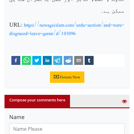
ممکن ہے۔
https://newageislam.com/urdu-section/and-were-
URL:
disgraced-leave-quran/d/103096
Donate Now
Compose your comments here
Name