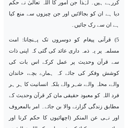
کررہے ہیں۔ لہٰذا جن امور کا اللہ تعالیٰ نے حکم
دیا ہے ان کو بجالائیں اور جن چیزوں سے منع کیا
ہے ان سے رک جائیں۔
5)
قرآنی پیغام کو دوسروں تک پہنچانا: امت
مسلمہ پر یہ ذمہ داری عائد کی گئی کہ اپنی ذات
سے قرآن وحدیث پر عمل کرکے اس بات کی
کوشش وفکر کی جائے کہ ہمارے بچے، خاندان
والے، محلہ والے، شہر والے بلکہ انسانیت کا ہر ہر
فرد اللہ کو معبود حقیقی مان کر قرآن وحدیث کے
مطابق زندگی گزارنے والا بن جائے۔ امر بالمعروف
اور نہی عن المنکر (اچھائیوں کا حکم کرنا اور