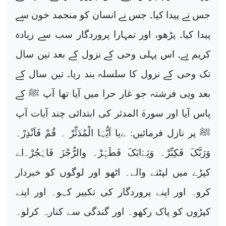
جس نے پیدا کیا۔ جس نے انسان کو منجمد خون سے
پیدا کیا۔ پڑھو، اور تمہارا پروردگار سب سے زیادہ
کریم ہے۔ اس پہلی وحی کے نزول کے بعد تین سال
تک وحی کے نزول کا سلسلہ بند رہا۔ تین سال کے
بعد وہی فرشتہ جو غار حرا میں آیا تھا آپ ﷺ کے
پاس آیا اور سورۃ المدثر کی ابتدائی چند آیات آپ
ﷺ پر نازل فرمائیں:
ےیا اَیُّہَا الْمُدَثِّرْ ۔ قُمْ فَاَنْذِرْ۔
وَرَبَّکَ فَکِبِّرْ۔ وَثِےَابَکَ فَطَہِّرْ۔ والرُّجْزَ فَاہْجُرْ
۔اے
کپڑے میں لپٹنے والے۔ اٹھو اور لوگوں کو خبردار
کرو۔ اور اپنے پروردگار کی تکبیر کہو۔ اور اپنے
کپڑوں کو پاک رکھو۔ اور گندگی سے کنارہ کرلو۔