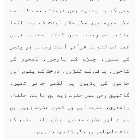
وحی کو یہ ہدایت بھی فرماتے تھے کہ اسے
فلاں سورۃ میں فلاں فلاں آیات کے بعد لکھا
جائے۔ اس زمانہ میں کاغذ دستیاب نہیں
تھا اس لئے یہ قرآنی آیات زیادہ تر پتھر
کی سلوں، چمڑے کے پارچوں، کھجور کی
شاخوں، بانس کے ٹکڑوں، درخت کے پتوں اور
جانور کی ہڈیوں پر لکھی جاتی تھیں۔
کاتبین وحی میں حضرت زید بن ثابت، خلفاء
راشدین، حضرت ابی بن کعب، حضرت زبیر بن
عوام اور حضرت معاویہ رضی اللہ عنہم کے
نام خاص طور پر ذکر کئے جاتے ہیں۔