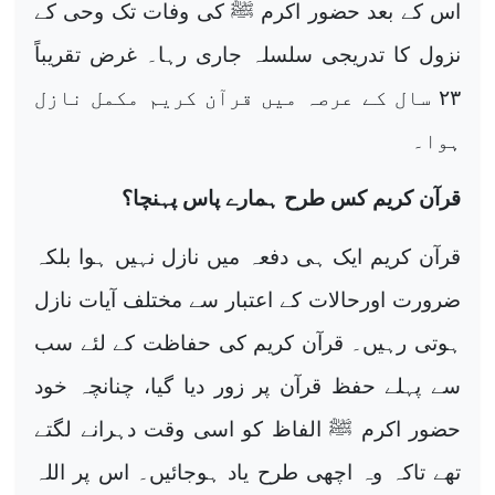
اس کے بعد حضور اکرم ﷺ کی وفات تک وحی کے
نزول کا تدریجی سلسلہ جاری رہا۔ غرض تقریباً
۲۳
سال کے عرصہ میں قرآن کریم مکمل نازل
ہوا۔
قرآن کریم کس طرح ہمارے پاس پہنچا؟
قرآن کریم ایک ہی دفعہ میں نازل نہیں ہوا بلکہ
ضرورت اورحالات کے اعتبار سے مختلف آیات نازل
ہوتی رہیں۔ قرآن کریم کی حفاظت کے لئے سب
سے پہلے حفظ قرآن پر زور دیا گیا، چنانچہ خود
حضور اکرم ﷺ الفاظ کو اسی وقت دہرانے لگتے
تھے تاکہ وہ اچھی طرح یاد ہوجائیں۔ اس پر اللہ