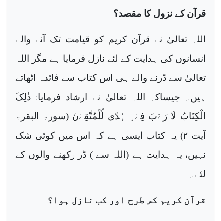
قرآن کے نزول کا مقصد؟
اللہ تعالیٰ نے قرآن کریم کو قیامت تک آنے والے
انسانوں کی ہدایت کے لئے نازل فرمایا ہے مگر اللہ
تعالیٰ سے ڈرنے والے ہی اس کتاب سے فائدہ اٹھاتے
ہیں۔ جیساکہ اللہ تعالیٰ نے ارشاد فرمایا: ذٰلِکَ
الْکِتَابُ لَا رَےْبَ فِےْہِ ہُدًی لِّلْمُتَّقِےْنَ (سورۃ البقرۃ
آیت
۲)
یہ کتاب ایسی ہے کہ اس میں کوئی شک
نہیں، یہ ہدایت ہے (اللہ سے ) ڈر رکھنے والوں کے
لئے۔
قرآن کریم کس طرح اور کب نازل ہوا؟