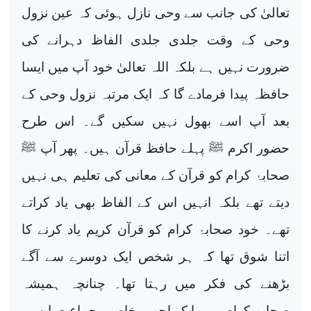
تعالیٰ کی جانب سے وحی نازل ہوئی کہ عین نزول
وحی کے وقت جلدی جلدی الفاظ دہرانے کی
ضرورت نہیں ہے بلکہ اللہ تعالیٰ خود آپ میں ایسا
حافظہ پیدا فرمادے گا کہ ایک مرتبہ نزول وحی کے
بعد آپ اسے بھول نہیں سکیں گے۔ اس طرح
حضور اکرم ﷺ پہلے حافظ قرآن ہیں۔ پھر آپ ﷺ
صحابۂ کرام کو قرآن کے معانی کی تعلیم ہی نہیں
دیتے تھے بلکہ انہیں اس کے الفاظ بھی یاد کراتے
تھے۔ خود صحابۂ کرام کو قرآن کریم یاد کرنے کا
اتنا شوق تھا کہ ہر شخص ایک دوسرے سے آگے
بڑھنے کی فکر میں رہتا تھا۔ چنانچہ ہمیشہ
صحابۂ کرام میں ایک اچھی خاصی جماعت ایسی