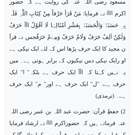
مسعود رضی اللہ عنہ کی روایت ہے کہ حضور
اکرم ﷺ نے فرمایا:
مَنْ قَرَأ حَرْفاً مِنْ کِتَابِ اللّٰہِ فَلَہ
بِہِ حَسَنَۃٌ وَالْحَسَنَۃُ بِعَشْرِ اَمْثَالِہَا لَا اَقُوْلُ اآآ حَرَفٌ
وَلٰکِنْ اَلِفٌ حَرَفٌ وَلَامٌ حَرَفٌ وَمِےْمٌ حَرَفٌجس
نے قرآ
ن مجید کا ایک حرف پڑھا اس کے لئے ایک نیکی ہے
او رایک نیکی دس نیکیوں کے برابر ہوتی ہے۔ میں
یہ نہیں کہتا کہ اآآ ایک حرف ہے بلکہ" ا" ایک
حرف ہے، "ل" ایک حرف ہے اور" م" ایک حرف
ہے۔ (ترمذی)
2)
حفظِ قرآن: حضرت عبد اللہ بن عمر رضی اللہ
عنہ فرماتے ہیں کہ حضوراکرم ﷺ نے ارشاد فرمایا
کہ قیامت کے دن صاحب قرآن سے کہا جائے گا کہ