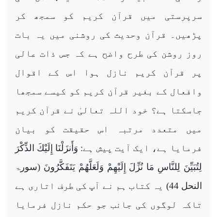
سرپرستی میں قرآن کریم کو سمجھ کر
پڑھیں۔ قرآن وحدیث کی روشنی میں یہ بات
روز روشن کی طرح واضح ہے کہ جس ذات عالی
پر قرآن کریم نازل ہوا اس کے اقوال
وافعال کے بغیر قرآن کریم کو کیسے سمجھا
جاسکتا ہے؟ خود اللہ تعالیٰ نے قرآن کریم
میں متعدد مرتبہ اس حقیقت کو بیان
فرمایا ہے، ایک آیت پیش ہے:
وَأَنزَلْنَا إِلَيْكَ الذِّكْرَ
لِتُبَيِّنَ لِلنَّاسِ مَا نُزِّلَ إِلَيْهِمْ وَلَعَلَّهُمْ يَتَفَكَّرُونَ
(سورۃ
النحل
44
)
یہ کتاب ہم نے آپ کی طرف اتاری ہے
تاکہ لوگوں کی جانب جو حکم نازل فرمایا