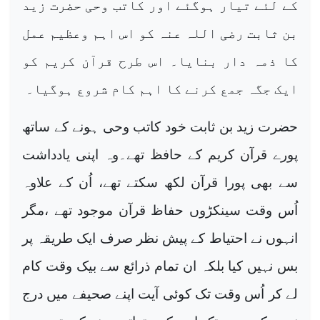
کے لئے تیار ہوگئے اور کاتب وحی حضرت زید
بن ثابت رضی اللہ عنہ کو اس اہم وعظیم عمل
کا ذمہ دار بنایا۔ اس طرح قرآن کریم کو
ایک جگہ جمع کرنے کا اہم کام شروع ہوگیا۔
حضرت زید بن ثابت خود کاتب وحی ہونے کے ساتھ
پورے قرآن کریم کے حافظ تھے۔وہ اپنی یادداشت
سے بھی پورا قرآن لکھ سکتے تھے، اُن کے علاوہ
اُس وقت سینکڑوں حفاظ قرآن موجود تھے ،مگر
انہوں نے احتیاط کے پیش نظر صرف ایک طریقہ پر
بس نہیں کیا بلکہ ان تمام ذرائع سے بیک وقت کام
لے کر اُس وقت تک کوئی آیت اپنے صحیفے میں درج