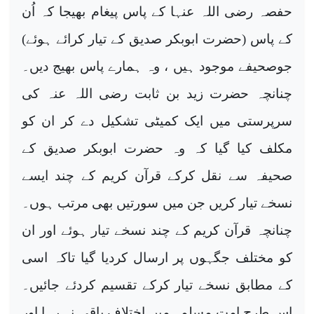
حفصہ رضی اللہ عنہا کے پاس پیغام بھیجا کہ اُن
کے پاس (حضرت ابوبکر صدیق کے تیار کرائے ہوئے)
جوصحیفے موجود ہیں ، وہ ہمارے پاس بھیج دیں۔
چنانچہ حضرت زید بن ثابت رضی اللہ عنہ کی
سرپرستی میں ایک کمیٹی تشکیل دے کر ان کو
مکلف کیا گیا کہ وہ حضرت ابوبکر صدیق کے
صحیفہ سے نقل کرکے قرآن کریم کے چند ایسے
نسخے تیار کریں جن میں سورتیں بھی مرتب ہوں۔
چنانچہ قرآن کریم کے چند نسخے تیار ہوئے اور ان
کو مختلف جگہوں پر ارسال کردیا گیا تاکہ اسی
کے مطابق نسخے تیار کرکے تقسیم کردئے جائیں۔
اس طرح امت مسلمہ میں اختلاف باقی نہ رہا اور