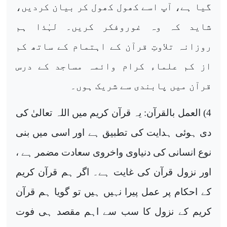
گیا ہے، آپ اسے کھول کھول کر بیان کردیں،
شاید کہ وہ غوروفکر کریں۔ لہٰذا ہم
روزانہ تلاوتِ قرآن کے اہتمام کے ساتھ کم
از کم علماء کرام وائمہ مساجد کے درس
قرآن میں پابندی سے شریک ہوں۔
4)
العمل بالقرآن: یہ قرآن کریم میں اللہ تعالیٰ کی
دی ہوئی ہدایت کی تطبیق ہے اور اسی میں بنی
نوع انسانی کی دنیاوی واخروی سعادت مضمر ہے ،
اور نزول قرآن کی غایت ہے۔ اگر ہم قرآن کریم
کے احکام پر عمل پیرا نہیں ہیں تو گویا ہم قرآن
کریم کے نزول کا سب سے اہم مقصد ہی فوت