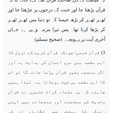
قرآن پڑھتا جا اور جنت کے درجوں پر چڑھتا جا اور
ٹھہر ٹھہر کر پڑھ جیسا کہ تو دنیا میں ٹھہر ٹھہر
کر پڑھا کرتا تھا۔ پس تیرا مرتبہ وہی ہے جہاں
آخری آیت پر پہونچے۔ (صحیح مسلم)
3)
قرآن فہمی: چونکہ قرآن کریم کے نزول کا
اہم مقصد بنی نوع انسان کی ہدایت ہے اور
اگر سمجھے بغیر قرآن پڑھا جائے گا تو اس
کا اہم مقصد ہی فوت ہوجاتا ہے۔ لہٰذا ہمیں
چاہئے کہ ہم علماء کرام جنہوں نے قرآن
وحدیث کو سمجھنے اور سمجھانے میں اپنی
زندگی کا بیشتر حصہ لگایا، ان کی