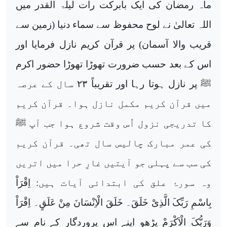
ماہ رمضان کی ایک بابرکت رات لیلۃ القدر میں
اللہ تعالیٰ نے لوح محفوظ سے سماء دنیا (زمین سے
قریب والا آسمان) پر قرآن کریم نازل فرمایا اور
اس کے بعد حسب ضرورت تھوڑا تھوڑا حضور اکرم
ﷺ پر نازل ہوتا رہا اور تقریباً
۲۳
سال کے عرصہ
میں قرآن کریم مکمل نازل ہوا۔ قرآن کریم
کا تدریجی نزول اُس وقت شروع ہوا جب آپ ﷺ
کی عمر مبارک چالیس سال تھی۔ قرآن کریم
کی سب سے پہلی جو آیتیں غارِ حرا میں اتریں
وہ سورۂ علق کی ابتدائی آیات ہیں:
اِقْرَاْ
بِاسْمِ رَبِّکَ الَّذِیْ خَلَقَ۔ خَلَقَ الْاِنْسَانَ مِنْ عَلَقٍ۔ اِقْرَاْ
وَرَبُّکَ الْاَکْرَمْ
پڑھو اپنے اس پروردگار کے نام سے