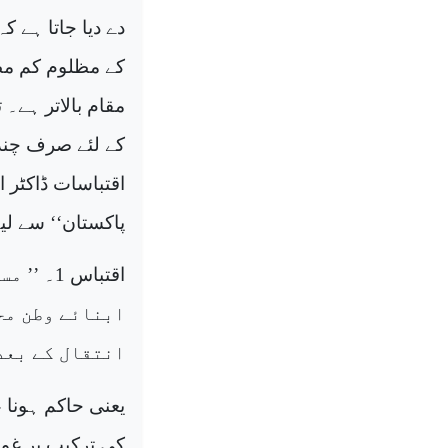
دے دیا جاتا ہے 
کے مظلوم کم مظل
مقام بالاتر ہے۔
کے لئے صرف چند
اقتباسات ڈاکٹر 
پاکستان‘‘ سے لیے گئے ہیں جو
اقتباس 
ابنائے وطن مح
انتقال کے بعد 
یعنی حاکم ہونا 
کی ترکیب پر غور