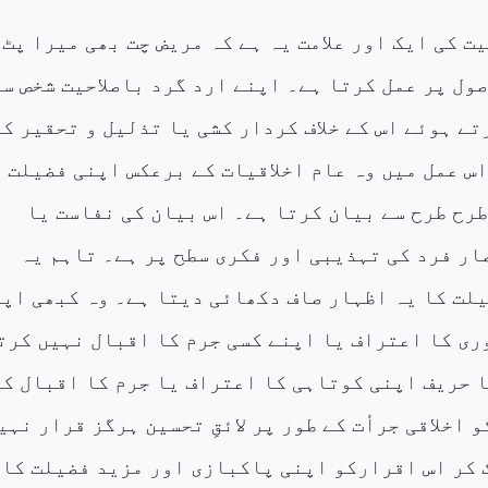
 کی ایک اور علامت یہ ہے کہ مریض چت بھی میرا پٹ
ول پر عمل کرتا ہے۔ اپنے ارد گرد باصلاحیت شخص سے
ے ہوئے اس کے خلاف کردار کشی یا تذلیل و تحقیر کی
اس عمل میں وہ عام اخلاقیات کے برعکس اپنی فضیلت
طرح طرح سے بیان کرتا ہے۔ اس بیان کی نفاست یا
ار فرد کی تہذیبی اور فکری سطح پر ہے۔ تاہم یہ
یلت کا یہ اظہار صاف دکھائی دیتا ہے۔ وہ کبھی اپ
ری کا اعتراف یا اپنے کسی جرم کا اقبال نہیں کرت
ا حریف اپنی کوتاہی کا اعتراف یا جرم کا اقبال ک
و اخلاقی جرأت کے طور پر لائقِ تحسین ہرگز قرار نہی
 کر اس اقرارکو اپنی پاکبازی اور مزید فضیلت کا