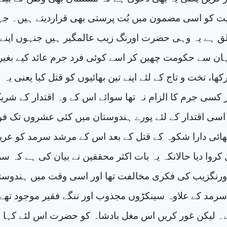
یت کو اسی مضمون میں بُت پرستی بھی قراردیتے ہیں۔ جہ
ق ہے یہ وہی حضرت اورنگ زیب عالمگیر ہیں جنہوں اپنے
ان سے حکومت چھین کر اسے کوئی فرد جرم عائد کیے بغیر
ھا، تخت و تاج کے لئے اپنے تین بھائیوں کو قتل کیا یعنی یہ
ر کسی جرم کا الزام نہ تھا سوائے اس کے وہ اقتدار کے شری
ر اسی اقتدار کے لئے پورے ہندوستان میں کئی عشروں تک فو
ائی دارا شکوہ کے قتل کے بعد اس کے مرشد سرمد کو عری
کروا دیا حالانکہ یہ بات اکثر محققین نے بیان کی ہے کہ س
رنگزیب کی فکری مخالفت تھا اور اسی وقت میں ہندوست
رمد کے علاوہ سینکڑوں مجذوب اور ننگے فقیر موجود تھے
لیکن غور کریں اس مغل بادشاہ کو حضرت اس لئے کہا ج