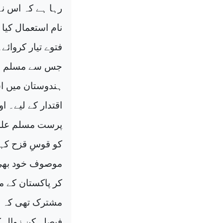
رہا ہے کہ اس نے
نام استعمال کیا
فتوے تیار کروائے
جس سے مسلم نرگ
ہندوستان میں اس
اقتدار کے لیے۔ 
پرست مسلم علماء
کو قوسِ قزح کہن
موصوف خود بھی 
کر پاکستان کے م
مشترک تھی کہ دون
فیصلہ کن زوال ک