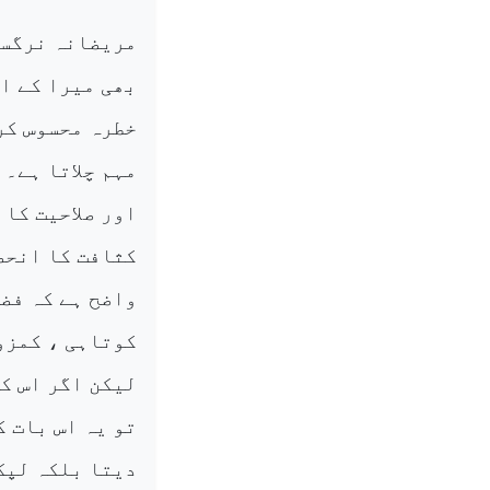
مریضانہ نرگسیت
بھی میرا کے اص
خطرہ محسوس کرت
مہم چلاتا ہے۔ 
اور صلاحیت کا 
کثافت کا انحص
واضح ہے کہ فض
کوتاہی ، کمزو
لیکن اگر اس ک
تو یہ اس بات ک
دیتا بلکہ لپک