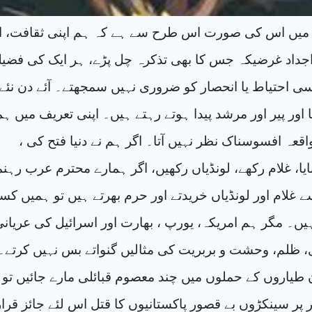
میں اس کی صورت اس طرح سے ہے کہ ہم اپنی ثقافت، اپ
 اجداد غرضیکہ جس کا بھی تذکرہ چل پڑے، ہر ایک کی فضی
سی احتیاط یا انحصار کو ضروری نہیں سمجھتے۔ آئے دن نئے 
اور پیر اور مرشد پیدا ہوتے رہتے ہیں۔ اپنی تعریف میں ہ
قعہ افسوسناک نظر نہیں آتا۔ اگر ہم نے دنیا فتح کی ،
یا، غلام رکھے، لونڈیاں رکھیں، اگر ہمارے محترم عرب رہنم
سے غلام اور لونڈیاں خریدتے اور حرم بھرتے ہیں تو ہمیں ک
یں۔ مگر ہم امریکہ، یورپ ، بھارت اور اسرائیل کی عریانی
ی، ظلم، وحشت و بربریت کی مثالیں گنواتے بس نہیں کرتے۔
 طیاروں کے حملوں میں چند معصوم قبائلی مارے جائیں تو
 پر سینکڑوں بے قصور پاکستانیوں کا قتل اس لئے جائز قرار