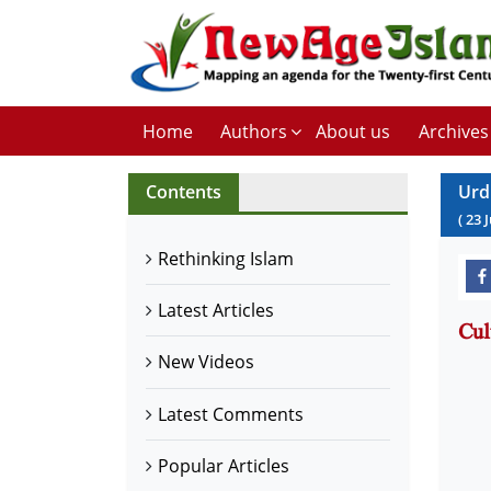
Home
Authors
About us
Archives
Contents
Urd
(
23
Rethinking Islam
Latest Articles
New Videos
Latest Comments
Popular Articles