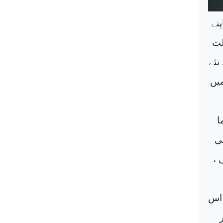
نے
لت
نئے
میں
ا
سی
 ،
 اس