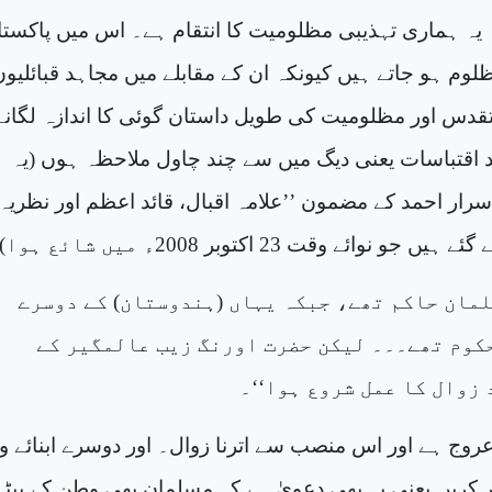
کہ یہ ہماری تہذیبی مظلومیت کا انتقام ہے۔ اس میں پاکست
وم ہو جاتے ہیں کیونکہ ان کے مقابلے میں مجاہد قبائلیوں
 تقدس اور مظلومیت کی طویل داستان گوئی کا اندازہ لگانے
 اقتباسات یعنی دیگ میں سے چند چاول ملاحظہ ہوں (یہ
اسرار احمد کے مضمون ’’علامہ اقبال، قائد اعظم اور نظریہ
 نوائے وقت 23 اکتوبر 2008ء میں شائع ہوا)
1۔ ’’ مسلمان حاکم تھے، جبکہ یہاں (ہندوستان) کے دوسرے
کوم تھے۔۔۔ لیکن حضرت اورنگ زیب عالمگیر کے
زوال کا عمل شروع ہوا‘‘۔
عروج ہے اور اس منصب سے اترنا زوال۔ اور دوسرے ابنائے 
 کریں یعنی یہ بھی دعویٰ ہے کہ مسلمان بھی وطن کے بیٹے