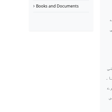
Books and Documents
نی
ا۔
رے
ں