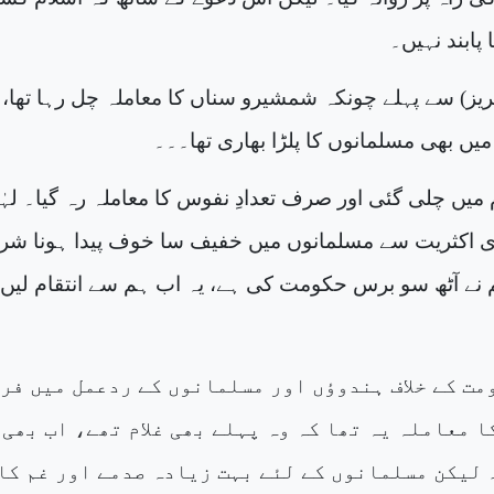
پابند نہیں۔
۔ ’’(انگریز) سے پہلے چونکہ شمشیرو سناں کا معاملہ چل رہا تھا، 
میں بھی مسلمانوں کا پلڑا بھاری تھا۔۔۔
ام میں چلی گئی اور صرف تعدادِ نفوس کا معاملہ رہ گیا۔ لہٰ
 اکثریت سے مسلمانوں میں خفیف سا خوف پیدا ہونا شر
 نے آٹھ سو برس حکومت کی ہے، یہ اب ہم سے انتقام لیں
مت کے خلاف ہندوؤں اور مسلمانوں کے ردعمل میں فر
 معاملہ یہ تھا کہ وہ پہلے بھی غلام تھے، اب بھی
۔ لیکن مسلمانوں کے لئے بہت زیادہ صدمے اور غم کا