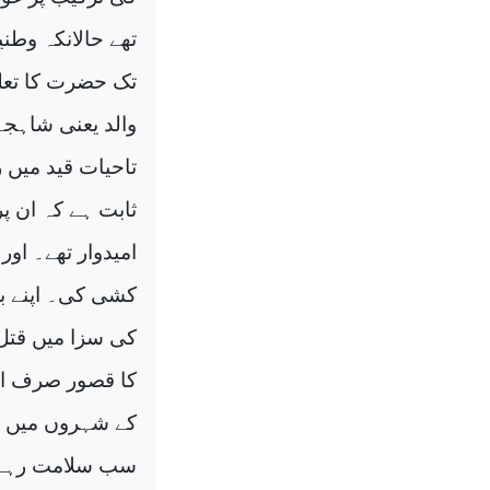
تھے حالانکہ وطن
تک حضرت کا تعل
والد یعنی شاہجہ
تاحیات قید میں رک
ثابت ہے کہ ان پ
امیدوار تھے۔ او
کشی کی۔ اپنے بھ
کی سزا میں قتل 
کا قصور صرف او
کے شہروں میں س
سب سلامت رہے۔ 