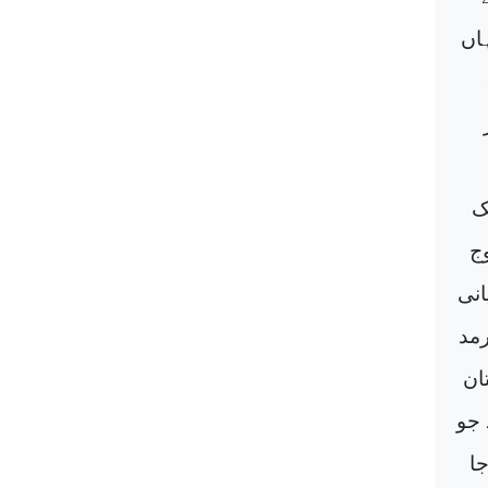
اں
ک
ج
انی
رمد
ان
 جو
ا