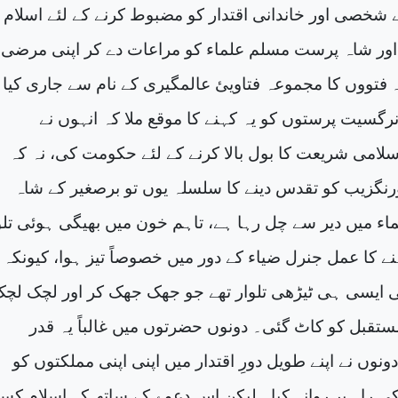
 شخصی اور خاندانی اقتدار کو مضبوط کرنے کے لئے اسلام ک
 اور شاہ پرست مسلم علماء کو مراعات دے کر اپنی مرضی 
۔ فتووں کا مجموعہ فتاویئ عالمگیری کے نام سے جاری کیا گ
سیت پرستوں کو یہ کہنے کا موقع ملا کہ انہوں نے
لامی شریعت کا بول بالا کرنے کے لئے حکومت کی، نہ کہ
اورنگزیب کو تقدس دینے کا سلسلہ یوں تو برصغیر کے شاہ
 میں دیر سے چل رہا ہے، تاہم خون میں بھیگی ہوئی تلو
ے کا عمل جنرل ضیاء کے دور میں خصوصاً تیز ہوا، کیونکہ
ایسی ہی ٹیڑھی تلوار تھے جو جھک جھک کر اور لچک لچ
ستقبل کو کاٹ گئی۔ دونوں حضرتوں میں غالباً یہ قدر
وں نے اپنے طویل دورِ اقتدار میں اپنی اپنی مملکتوں کو
ی راہ پر روانہ کیا۔ لیکن اس دعوے کے ساتھ کہ اسلام کس