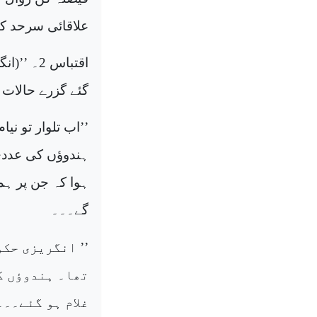
علاقائی سرحد کا 
اقتباس 2
گئے گزرے حالات 
’’اب تلوار تو نی
ہندوؤں کی عددی
ہوا کہ جن پر ہم
گے۔۔۔
’’ انگریزی حکو
تھا۔ ہندوؤں کا
غلام ہو گئے۔۔