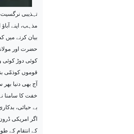
تہذیبی نرگسیت 
مذہب، اپنے آباؤ
بیان کرنے میں ک
حضرت اور مولانا 
کوئی دوڑ کوئی وا
قوموں کوذمّی بنا
آج بھی دنیا بھر 
خفت کا سامنا نہ
بے حیائی، بدکار
اگر امریکی ڈرون
کے انتقام کے طور