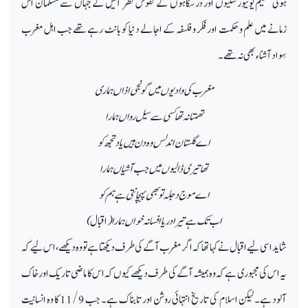
ہوئی عظیم یونیورسٹیوں اور درسگاہوں کے نقوش نظر آئیں گے جہاں سے مسلمان اس
زمانے میں علم و حکمت اور فکر و فلسفہ کے اجالے دنیا کو بانٹ رہے تھے جب اہل مغرب
سِواد آشناء بھی نہ تھے۔
مغرب کی وادیوں میں گونجی اذاں ہماری
تھمتا نہ تھا کسی سے سیل رواں ہمارا
اے گلستان اندلس وہ دن ہیں یاد تجھ کو
تھا تیری ڈالیوں میں جب آشیاں ہمارا
اے موج دجلہ تو بھی پہچانتی ہے ہم کو
اب تک ہے تیرا دریا افسانہ خواں ہمارا (
اقبال
)
شاید اسی لیے اقبال نے کہا تھا کہ اگر مغرب آگے کی طرف دیکھتا ہے تو وہ دیکھے، اس لیے کہ
یہ اس کی مجبوری ہے کہ وہ ہمیشہ آگے کی طرف دیکھے کیوں کہ اس کا ماضی تاریک اور خاک
آلود ہے۔ لیکن اسلام کی تاریخ انتہائی روشن اور تابناک ہے۔ جب 11/9 کا وہ انسانیت