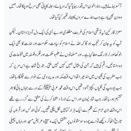
آنسو بہائے ہیں۔ ہمارا خون اس قدر بہایا گیا کہ دریائے دجلہ کا پانی بھی سرخ ہو چکا تھا۔ ہمیں
وہ دن بھی یاد ہے جب ہمارے سروں کا مینار تعمیر کیا گیا تھا۔
معزز قارئین!یہ تو تھی اسلام کی غربت، مظلومی اور بے بسی کی ایک دل آویز داستان۔ لیکن
آپ کو یہ جان کر تعجب ہو گا کہ اللہ نے اسلام کو سیادت، حکومت اور امارت کا بھی ایک
انوکھا اور نرالا رنگ عطا کیا ہے۔ اور مسلمانوں نے علم و حکمت اور فکر و فلسفہ میں فتوحات کی
وہ داستانیں رقم کی ہیں کہ جن کی مثال ہمیں کہیں نہیں ملتی۔ تاریخ شاہد ہے اس مر پر کہ
جب مغرب کی گلیوں میں اندھیرا تھا اس وقت مکہ اور مدینہ وحی کے انوار سے جگمگا رہا تھا۔
جب یوروپ گی گلیاں کیچڑ آلود تھیں اس وقت محمد عربی ﷺ کے در سے جہاں بانی کا ہنر
تقسیم ہو رہا تھا۔ جب شارلیمان اور اس کے لارڈ دستخط کرنے کی مشق سے گزر رہے تھے
اس وقت ابن حزم کے قلم سے ایک ہزار کتابیں نکل چکی تھیں۔ کوئی اندلس اور قرطبہ کی
تاریخ اٹھا کر دیکھے تو اسے چودہ سو ستونوں پر مشتمل ایک وسیع و عریض مسجد اور وہاں پھیلی