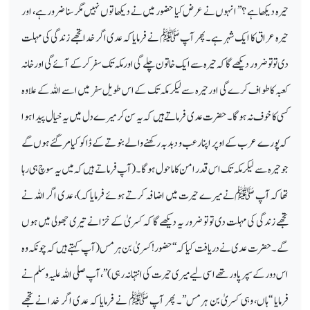
حیرہ دیکھا ہے ؟’’ انہوں نے عرض کیا حضور میں نے دیکھا تو ں نہیں مگر سنا ضرور ہے، اور
حیرہ عراق کا ایک شہر ہے۔ پھر آپ ﷺ نے فرمایا کہ عدی اگر خدا تجھے زندگی کی مہلت
دی تو تو ضرور دیکھے گا کہ حیرہ سے ایک خاتون چلے گی اور مکہ تک سفر کر کے آئے گی اور خانہ
کعبہ کا طواف کرے گی اور حیرہ سے لیکر مکہ تک کے اس طویل سفر میں اسے اللہ کے علاوہ
کسی کا خوف نہ ہو گا۔ حضرت عدی فرماتے ہیں کہ یہ سن کر میرے دل میں یہ خیال پیدا ہوا
کہ پورے عرب کے اوپر اپنا رعب و دبدبہ رکھنے والے بنو تے کے ڈاکو کیا مر گئے ہوں گے
جو حیرہ سے لیکر مکہ تک اس قدر امن کا ماحول ہو گا۔ (آپ فرماتے ہیں کہ میں یہ سوچ ہی رہا
تھا کہ آپ ﷺ نے میرے حیرت میں اضافہ کرتے ہوئے فرمایا کہ)، عدی اگر اللہ نے
تجھے زندگی کی مہلت دی تو تو ضرور یہ دیکھے گا کہ کسریٰ کے خزانے تیری جھولی میں ہوں
گے۔ حضرت عدی نے دریافت کیا کہ ‘‘حضور! کسریٰ بن ہرمس (آپ کہتے ہیں کہ چونکہ وہ
اس دور کے سپر پاور تھے اسی لیے میری حیرت کی انتہا نہ رہی)’’، آپ صلی اللہ علیہ وسلم نے
فرمایا ‘‘ہاں، وہی کسریٰ بن ہرمس’’۔ پھر آپ ﷺ نے فرمایا کہ عدی اگر خدا نے تجھے