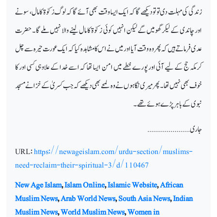
زندگی کی مہلت دی تو تو دیکھے گا کہ ایک ایسا وقت بھی آئے گا کہ لوگ زکوٰۃ کا مال، سونے
اور چاندی کے لیکر گھومیں گے لیکن انہیں کوئی زکوٰۃ کا مال لینے والا نہیں ملے گا۔ حضرت
عدی فرماتے ہیں کہ پھر وہ وقت آیا اور میں نے اس کا مشاہدہ کیا کہ ایک عورت حیرہ سے چل
کر مکہ حج کے لیے آئی اور پورے خطے میں امن ایسا تھا کہ اسے خدا کے علاوہی کسی اور کا
خوف بھی نہیں تھا۔ پھر میری نگاہوں نے وہ لمحے بھی دیکھے کہ جب کسریٰ کے خزانے مسجد
نبوی کے باہر پڑے ہوئے تھے۔
جاری......................
URL:
https://newageislam.com/urdu-section/muslims-
need-reclaim-their-spiritual-3/d/110467
New Age Islam
,
Islam Online
,
Islamic Website
,
African
Muslim News
,
Arab World News
,
South Asia News
,
Indian
Muslim News
,
World Muslim News
,
Women in