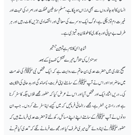
انسان کا لہو جانوروں سے بھی ارزاں ہو چکا ہے، مسلم سلاطینِ مملکت اور امراء کی حمیت اور
غیرت دم توڑ چکی ہے، لوگ ایک دوسرے کی معاشی اور اقتصادی جڑیں کاٹ رہیں اور ہر
طرف بے حیائی اور بدکاری کا طوفان بد تمیزی ہے۔
شاید اسی کا نام ہے توہین جستجو
ہو منزل کی تلاش تیرے نقشِ کفِ پا کے بعد
صحیح بخاری میں حضرت عدی بن حاتم سے روایت ہے کہ ایک شخص نبی ﷺ کی خدمت
میں حاضر ہوا اور اس نے آپ ﷺ کے سامنے اپنی غربت، پسماندگی اور بد حالی کی شکایت
کی۔ دریں اثناء ایک اور شخص آیا اور اس نے عرض کیا کہ حضور مجھے فلاں جگہ کا سفر کرنا
ہے اور راستہ پر خطر ہے، مجھے رہنمائی فرمائیں کہ میں کیسے اپنا سفر طے کروں۔ جب ان
دونوں نے آپ ﷺ کے سامنے اپنے اپنے مسائل رکھ لئے تو حضرت عدی فرماتے ہیں کہ
حضور ﷺ نے اپنا روئے سخن میری طرف کیا اور مجھ سے فرمانے لگے کہ ‘‘عدی کیا تم نے