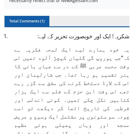
necessarily reflect that of NewAgeIslam.com
Total Comments (
1
)
شکریہ! ایک اور خوبصورت تحریر کے لیے:
.
1
یہ خود ہمارے لیے ایک لمحہ فکریہ ہے
کہ‘‘جب یوروپ گی گلیاں کیچڑ آلود تھیں اس
وقت محمد عربی ﷺ کے در سے جہاں بانی کا
ہنر تقسیم ہو رہا تھا۔ جب شارلیمان اور
اس کے لارڈ دستخط کرنے کی مشق سے گزر رہے
تھے اس وقت ابن حزم کے قلم سے ایک ہزار
کتابیں نکل چکی تھیں۔ کوئی اندلس اور
قرطبہ کی تاریخ اٹھا کر دیکھے تو اسے
چودہ سو ستونوں پر مشتمل ایک وسیع و عریض
مسجد اور وہاں پھیلی ہوئی عظیم
یونیورسٹیوں اور درسگاہوں کے نقوش نظر