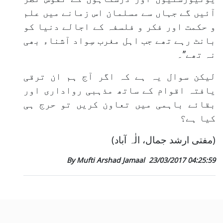
آئیں گے جہاں سے مسلمان اس زمانے میں علم
و حکمت اور فکر و فلسفہ کے اجالے دنیا کو
بانٹ رہے تھے جب اہل مغرب سِواد آشناء بھی
نہ تھے’’۔
لیکن سوال یہ ہے کہ اگر آج ہم ان ترقی
یافتہ اقوام کے ساتھ مذہبی رواداری اور
بقائے باہمی میں تعاون کریں تو حرج ہی
کیا ہے؟
(مفتی ارشد جمال، الٰہ آباد)
By Mufti Arshad Jamaal
23/03/2017 04:25:59