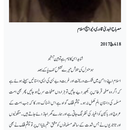
مصباح الہدیٰ قادری، نیو ایج اسلام
18
مارچ 2017
شاید اسی کا نام ہے توہین جستجو
ہو منزل کی تلاش تیرے نقشِ کفِ پا کے بعد
اسلام اپنے دامن میں
شکست و ریخت اور غربت و بے بسی کی ایسی داستانیں سمیٹے ہوئے ہے
کہ اگر وہ صفحہ قرطاس پر بکھیر دیے جائیں تو ہزاروں صفحات سرخ ہو جائیں پھر بھی امت
مسلمہ کی داستانِ الم مکمل نہ ہو۔ چشم فلک گواہ ہے اس المناک دور کا کہ جب امت کے
عروج اور باکپن کو اغیار کی نظر لگ جاتی ہےاور ہمارے گھر اجاڑ دئے جاتے ہیں۔ منگولیوں
اور تاتاریوں نے جس شدت کے ساتھ مسلمانوں کو مشق ستم بنایا اس پر تو چشم فلک نے بھی