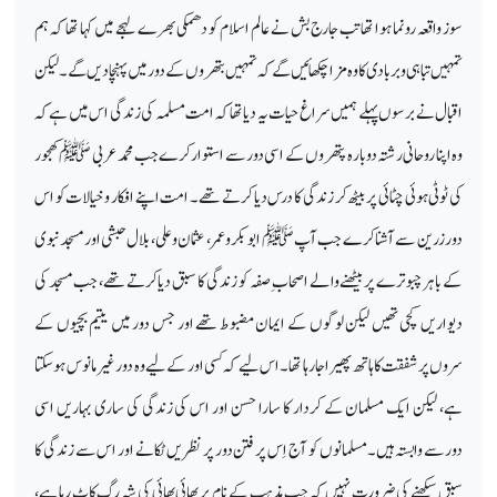
سوز واقعہ رونما ہوا تھا تب جارج بش نے عالم اسلام کو دھمکی بھرے لہجے میں کہا تھا کہ ہم
تمہیں تباہی و بربادی کا وہ مزا چکھائیں گے کہ تمہیں بتھروں کے دور میں پہنچا دیں گے۔ لیکن
اقبال نے برسوں پہلے ہمیں سراغ حیات یہ دیا تھا کہ امت مسلمہ کی زندگی اس میں ہے کہ
وہ اپنا روحانی رشتہ دوبارہ پتھروں کے اسی دور سے استوار کرے جب محمد عربی ﷺ کھجور
کی ٹوٹی ہوئی چٹائی پر بیٹھ کر زندگی کا درس دیا کرتے تھے۔ امت اپنے افکار و خیالات کو اس
دور زرین سے آشنا کرے جب آپ ﷺ ابو بکر و عمر، عثمان و علی، بلال حبشی اور مسجد نبوی
کے باہر چبوترے پر بیٹھنے والے اصحاب ِصفہ کو زندگی کا سبق دیا کرتے تھے، جب مسجد کی
دیواریں کچی تھیں لیکن لوگوں کے ایمان مضبوط تھے اور جس دور میں یتیم بچیوں کے
سروں پر شفقت کا ہاتھ پھیرا جا رہا تھا۔ اس لیے کہ کسی اور کے لیے وہ دور غیر مانوس ہو سکتا
ہے، لیکن ایک مسلمان کے کردار کا سارا حسن اور اس کی زندگی کی ساری بہاریں اسی
دورسے وابستہ ہیں۔ مسلمانوں کو آج اِس پر فتن دور پر نظریں ٹکانے اور اس سے زندگی کا
سبق سیکھنے کی ضرورت نہیں کہ جب مذہب کے نام پر بھائی بھائی کی شہ رگ کاٹ رہا ہے،