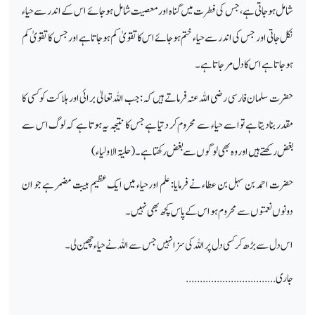
شامل ہو جاتی ہے، جس کی فطرت میں گناہ اور معصیت شامل ہو جائے اس کے اندر سے حیاء
نکل جاتی اور جس کی اندر سے حیاء ختم ہو جائے اس کا تقویٰ کم ہوجاتا ہے اور جس کا تقویٰ کم
ہوجاتا ہے اس کا دل مر جاتا ہے۔
حضرت سلمان فارسی رضی اللہ عنہ فرماتے ہیں کہ : جب اللہ تعالیٰ برائی اورہلاکت کو کسی کا
مقدر بنا دیتا ہے تو اسے حیاء سے محروم کر دتیا ہےجس کا نتیجہ یہ ہوتا ہے کہ لوگ اس سے
بغض رکھتے ہیں اور وہ بھی لوگوں سے بغض رکھتا ہے۔(حلیۃ الاولیاء)
حضرت احمد بن سہل بن عطاء نے فرمایا: علم اور حیاء میں ایک عظیم ہیبت مضمر ہے جو ان
دونوں نعمتوں سے محروم ہو اس کے پاس کچھ بھی نہیں۔
اس دل سے بڑھ کر کسی دل پر اللہ کی سزا نہیں جس سے اللہ نے حیاء چھین لی۔
جاری................................