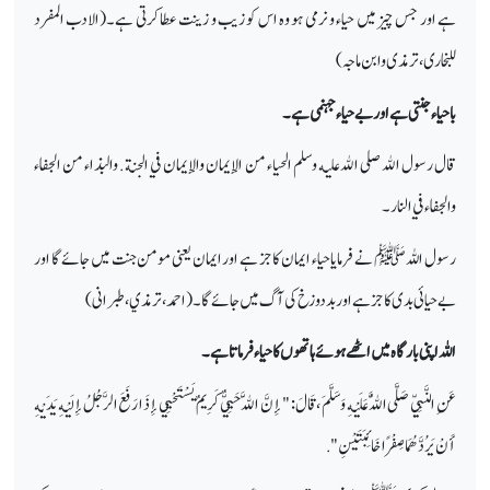
ہے اور جس چیز میں حیاء و نرمی ہو وہ اس کو زیب و زینت عطا کرتی ہے۔(الادب المفرد
للبخاری، ترمذی وابن ماجہ)
با حیاء جنتی ہے اور بے حیاء جہنمی ہے۔
قال رسول الله صلى الله عليه وسلم الحياء من الإيمان والإيمان في الجنة . والبذاء من الجفاء
والجفاء في النار۔
رسول اللہ ﷺ نے فرمایا حیاء ایمان کا جز ہے اور ایمان یعنی مومن جنت میں جائے گا اور
بے حیائی بدی کا جز ہے اور بد دوزخ کی آگ میں جائے گا۔ (احمد، ترمذي، طبرانی)
اللہ اپنی بارگاہ میں اٹھے ہوئے ہاتھوں کا حیاء فرماتا ہے۔
عَنِ النَّبِيِّ صَلَّى اللَّهُ عَلَيْهِ وَسَلَّمَ ، قَالَ : " إِنَّ اللَّهَ حَيِيٌّ كَرِيمٌ يَسْتَحْيِي إِذَا رَفَعَ الرَّجُلُ إِلَيْهِ يَدَيْهِ
أَنْ يَرُدَّهُمَا صِفْرًا خَائِبَتَيْنِ ".