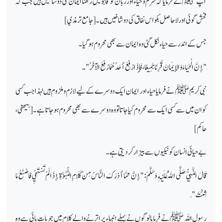
آپ ﷺ نے فرمایا کہ شرم و حیاء اور زبان کو قابو میں رکھنا ایمان کی دو شاخیں ہیں جب کہ
فحش گوئی اور لاحاصل بکو اس نفاق کی دو شاخیں ہیں۔ [جامع ترمذي ]
جس کے اندر سے حیاء نکل گئی وہ ایمان سے بھی محروم ہو گیا۔
"إِنَّ الْحَيَاءَ وَالإِيمَانَ قُرِنَا جَمِيعًا ، فَإِذَا رُفِعَ أَحَدُهُمَا رُفِعَ الآخَرُ" ۔
نبی کریم ﷺ نے فرمایا حیاء اور ایمان ایک دوسرے کے لیے لازم و ملزوم ہیں لہذا جب کسی
کو ان میں سے کسی ایک سے محروم کیا جاتا تو وہ دوسرے سے بھی محروم ہو جاتا ہے ۔[بيهقی،
حاكم]
بے حیائی انسان کو نیکیوں سے بیزار کر دیتی ہے۔
قَالَ النَّبِيُّ صَلَّى اللَّهُ عَلَيْهِ وَسَلَّمَ : " إِنَّ مِمَّا أَدْرَكَ النَّاسُ مِنْ كَلَامِ النُّبُوَّةِ إِذَا لَمْ تَسْتَحْيِ فَاصْنَعْ مَا
شِئْتَ".
رسول اللہ ﷺ نے فرمایا لوگوں نے پہلے انبیاء پر اترنے والے کلام میں جو بات پائی ہے وہ