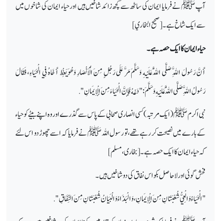
آپ ﷺ نے فرمایا ایمان کی ساٹھ سے کچھ زائد شاخیں ہیں اور حیاء ایمان کی شاخوں میں
سے ایک شاخ ہے۔[صحيح البخاري]
حیاء ایمان کا ایک حصہ ہے۔
أَنَّ رَسُولَ اللَّهِ صَلَّى اللَّهُ عَلَيْهِ وَسَلَّمَ مَرَّ عَلَى رَجُلٍ مِنَ الْأَنْصَارِ وَهُوَ يَعِظُ أَخَاهُ فِي الْحَيَاءِ ، فَقَالَ
رَسُولُ اللَّهِ صَلَّى اللَّهُ عَلَيْهِ وَسَلَّمَ : " دَعْهُ فَإِنَّ الْحَيَاءَ مِنَ الْإِيمَانِ " .
نبی اکرم ﷺ (ایک مرتبہ) کسی انصاری صحابی کے پاس سے گذرے اور وہ اپنے بیٹے کو حیاء
کے بارے میں نصیحت کر رہے تھے، تو رسول اللہ ﷺ نے فرمایا کہ اسے چھوڑ دو اس لئے
کہ حیاء ایمان کا ایک حصہ ہے۔[بخاری، مسلم]
فحش گوئی اور لاحاصل بکو اس نفاق کی دو شاخیں ہیں۔
"الْحَيَاءُ وَالْعِيُّ شُعْبَتَانِ مِنَ الْإِيمَانِ ، وَالْبَذَاءُ وَالْبَيَانُ شُعْبَتَانِ مِنَ النِّفَاقِ ".