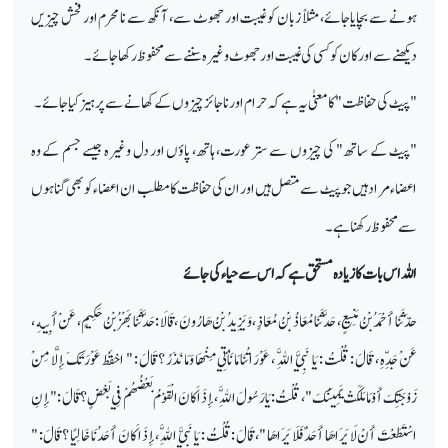
ہونے سے بچایا جائے، مثلاً زبان کو غیبت اور جھوٹ سے، آنکھ سے نامحرم اور فحش چیزیں
دیکھنے سے اور کان کو کسی کی غیبت اور جھوٹ وغیرہ سننے سے محفوظ رکھا جائے۔
"پیٹ کی حفاظت" کا معنیٰ یہ ہے کہ حرام اور ناجائز چیزوں کے کھانے سے پرہیز کیا جائے۔
"پیٹ کے ساتھ" کی چیزوں سے ستر عورت، ہاتھ، پاؤں اور دل وغیرہ جیسے جسم کے وہ
اعضاء مراد ہیں جو پیٹ سے متصل ہیں اور ان کی حفاظت کا مطلب ان اعضاء کو بھی گناہوں
سے محفوظ رکھنا ہے۔
اللہ اس بات کا زیادہ مستحق ہے کہ اس سے حیاء کی جائے
حدَّثَنَا أَحْمَدُ بْنُ مَنِيعٍ ، حَدَّثَنَا مُعَاذُ بْنُ مُعَاذٍ ، وَيَزِيدُ بْنُ هَارُونَ ، قَالَا : حَدَّثَنَا بَهْزُ بْنُ حَكِيمٍ ، عَنْ أَبِيهِ ،
عَنْ جَدِّهِ ، قَالَ : قُلْتُ : يَا نَبِيَّ اللَّهِ ، عَوْرَاتُنَا مَا نَأْتِي مِنْهَا وَمَا نَذَرُ ؟ قَالَ : " احْفَظْ عَوْرَتَكَ إِلَّا مِنْ
زَوْجَتِكَ أَوْ مَا مَلَكَتْ يَمِينُكَ " ، قُلْتُ : يَا رَسُولَ اللَّهِ ، إِذَا كَانَ الْقَوْمُ بَعْضُهُمْ فِي بَعْضٍ ؟ قَالَ : " إِنِ
اسْتَطَعْتَ أَنْ لَا يَرَاهَا أَحَدٌ فَلَا يَرَاهَا " ، قَالَ : قُلْتُ : يَا نَبِيَّ اللَّهِ ، إِذَا كَانَ أَحَدُنَا خَالِيًا ؟ قَالَ : "