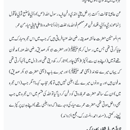
قبروں میں مدفون میتوں کا حیاء:
عن ‏ ‏عائشة ‏ ‏قالت : ‏ ‏كنت إدخل بيتي الذي دفن فيه رسول الله ‏ (ص) ‏ ‏وأبي فأضع ثوبي فأقول
إنما هو زوجي وأبي ، فلما دفن ‏ ‏عمر ‏ ‏معهم فوالله ما دخلت إلاّ وأنا مشدودة علي ثيابي حياء من ‏ ‏عمر.
ام المومنین حضرت عائشہ صدیقہ رضی اللہ عنہا فرماتی ہیں کہ جب میں اس حجرہ مبارک میں
جایا کرتی تھی جس میں رسول کریم ﷺ (اور حضرت ابوبکر صدیق رضی اللہ عنہ) مدفون
تھے تو میں (اپنے بدن سے) کپڑا (یعنی چادر) اتار کر رکھ دیتی تھی اور (دل میں ) کہا کرتی تھی
کہ یہاں میرے خاوند (یعنی محمد ﷺ) اور میرے باپ (یعنی حضرت ابوبکر صدیق)
مدفون ہیں اور یہ دونوں میرے لئے اجنبی نہیں ہیں تو پھر حجاب کیسا؟ مگر جب (اس حجرہ
میں) ان کے ساتھ حضرت عمر فاروق کو دفن کر دیا گیا تو اللہ کی قسم میں اس حجرہ میں جب
بھی داخل ہوتی تھی، حضرت عمر سے حیاء کی وجہ سے (کہ وہ اجنبی تھے) اپنے بدن پر کپڑے
لپیٹے رکھتی۔ (مسند احمد ، المستدرك، مجمع الزوائد)
تنہائی میں فرشتوں کا حیاء کرو۔