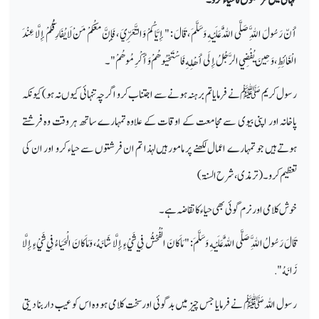
أَنّ رَسُولَ اللَّهِ صَلَّى اللَّهُ عَلَيْهِ وَسَلَّمَ ، قَالَ : " إِيَّاكُمْ وَالتَّعَرِّيَ ، فَإِنَّ مَعَكُمْ مَنْ لَا يُفَارِقُكُمْ إِلَّا عِنْدَ
الْغَائِطِ، وَحِينَ يُفْضِي الرَّجُلُ إِلَى أَهْلِهِ فَاسْتَحْيُوهُمْ وَأَكْرِمُوهُمْ "۔
رسول کریم ﷺ نے فرمایا تم برہنہ ہونے سے اجتناب کرو اگرچہ تنہائی کیوں نہ ہو) کیونکہ
پاخانہ اور اپنی بیوی سے مجامعت کے اوقات کے علاوہ تمہارے ساتھ ہر وقت وہ فرشتے
ہوتے ہیں جو تمہارے اعمال لکھنے پر مامور ہیں لہذا تم ان فرشتوں سے حیاء کرو اور ان کی
تعظیم کرو ۔( ترمذی، شرح السنۃ)
خوش کلامی اور نرم گوئی بھی حیاء کا تقاضہ ہے۔
قَالَ رَسُولُ اللَّهِ صَلَّى اللَّهُ عَلَيْهِ وَسَلَّمَ : " مَا كَانَ الْفُحْشُ فِي شَيْءٍ إِلَّا شَانَهُ ، وَمَا كَانَ الْحَيَاءُ فِي شَيْءٍ إِلَّا
زَانَهُ ".
رسول اللہ ﷺ نے فرمایا جس چیز میں بدگوئی اور سخت کلامی ہو وہ اس کو عیب دار بنا دیتی