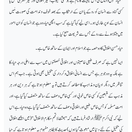
"حیاء" دل و دماغ کی اس کیفیت کا نام ہے جو کسی معیوب، غیر اخلاقی اور غیر فطری عمل یا
کسی گناہ سے انسان کو روکے یا ان کے ارتکاب کے بعد خوف و ندامت کی صورت مٰیں
انسان کے اوپر طاری ہو۔ اسی لیے کہا گیا ہے کہ سب اچھی حیاء وہ ہے جو انسان کو ان امور
میں مبتلا ہونے سے روکے جس سے شریعت منع کیا ہے۔
حیاءحسن اخلاق کا وہ حصہ ہے جو اسلام اور ایمان کے ساتھ خاص ہے۔
ایسا نہیں ہے کہ صرف طبعی خاصیتوں اور اخلاقی خصلتوں میں سب سے اعلی درجہ حیاء کا
ہے بلکہ یہ وہ جوہر ہے جس سے انسانی اخلاق و کردار کی تکمیل بھی ہوتی ہے۔ جب ہم اس
تناظر میں دیگر ادیان و مذاہب کا مطالعہ کرتے ہیں تو یہ معلوم ہوتا ہے کہ ہر دین اور ہر
مذہب کے متبعین کو کسی خاص خوبی اور کسی خاص وصف کے ساتھ متصف کیا گیا ہے، اور
امت مسلمہ کو جس خاص طبعی اور اخلاقی وصف کے ساتھ متصف کیا گیا ہے وہ حیاء ہے اس
لیے کہ نبی اکرم ﷺ ارشاد فرماتے ہیں کہ "بعثت لاتمم مکارم الاخلاق" (میں اچھے اخلاق
کی تکمیل کے لئے دنیا میں مبعوث گیا ہوں) حدیث کا بظاہر مفہوم یہ معلوم ہوتا ہے کہ حیا