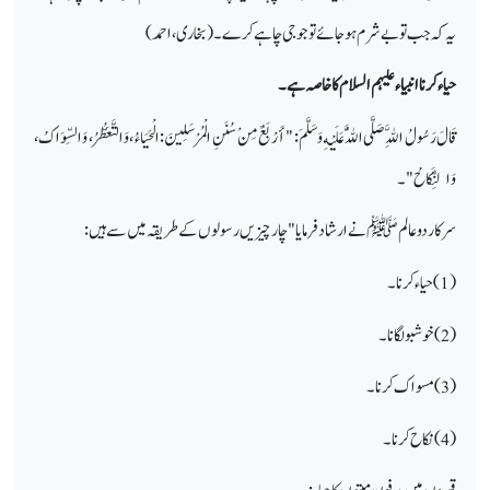
یہ کہ جب تو بے شرم ہو جائے تو جو جی چاہے کرے۔ (بخاری، احمد)
حیاء کرنا انبیاء علیہم السلام کا خاصہ ہے۔
قَالَ رَسُولُ اللَّهِ صَلَّى اللَّهُ عَلَيْهِ وَسَلَّمَ : " أَرْبَعٌ مِنْ سُنَنِ الْمُرْسَلِينَ : الْحَيَاءُ ، وَالتَّعَطُّرُ ، وَالسِّوَاكُ ،
وَالنِّكَاحُ "۔
سرکار دو عالم ﷺ نے ارشاد فرمایا "چار چیزیں رسولوں کے طریقہ میں سے ہیں:
(1) حیاء کرنا۔
(2) خوشبو لگانا۔
(3) مسواک کرنا۔
(4) نکاح کرنا۔