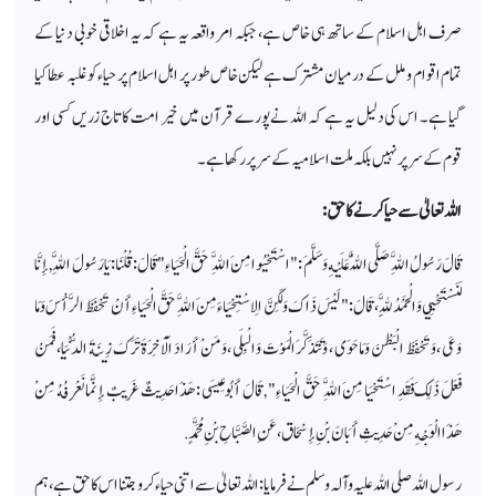
صرف اہل اسلام کے ساتھ ہی خاص ہے، جبکہ امر واقعہ یہ ہے کہ یہ اخلاقی خوبی دنیا کے
تمام اقوام و ملل کے درمیان مشترک ہے لیکن خاص طور پر اہل اسلام پر حیاء کو غلبہ عطا کیا
گیا ہے۔ اس کی دلیل یہ ہے کہ اللہ نے پورے قرآن میں خیر امت کا تاج زریں کسی اور
قوم کے سر پر نہیں بلکہ ملت اسلامیہ کے سر پر رکھا ہے۔
اللہ تعالیٰ سے حیا کرنے کا حق:
قَالَ رَسُولُ اللَّهِ صَلَّى اللَّهُ عَلَيْهِ وَسَلَّمَ : " اسْتَحْيُوا مِنَ اللَّهِ حَقَّ الْحَيَاءِ " قَالَ : قُلْنَا : يَا رَسُولَ اللَّهِ , إِنَّا
لَنَسْتَحْيِي وَالْحَمْدُ لِلَّهِ ، قَالَ : " لَيْسَ ذَاكَ وَلَكِنَّ الِاسْتِحْيَاءَ مِنَ اللَّهِ حَقَّ الْحَيَاءِ أَنْ تَحْفَظَ الرَّأْسَ وَمَا
وَعَى ، وَتَحْفَظَ الْبَطْنَ وَمَا حَوَى ، وَتَتَذَكَّرَ الْمَوْتَ وَالْبِلَى ، وَمَنْ أَرَادَ الْآخِرَةَ تَرَكَ زِينَةَ الدُّنْيَا ، فَمَنْ
فَعَلَ ذَلِكَ فَقَدِ اسْتَحْيَا مِنَ اللَّهِ حَقَّ الْحَيَاءِ " , قَالَ أَبُو عِيسَى : هَذَا حَدِيثٌ غَرِيبٌ إِنَّمَا نَعْرِفُهُ مِنْ
هَذَا الْوَجْهِ مِنْ حَدِيثِ أَبَانَ بْنِ إِسْحَاق ، عَنِ الصَّبَّاحِ بْنِ مُحَمَّدٍ .
رسول اللہ صلی اللہ علیہ وآلہ وسلم نے فرمایا: اللہ تعالیٰ سے اتنی حیاء کرو جتنا اس کا حق ہے، ہم