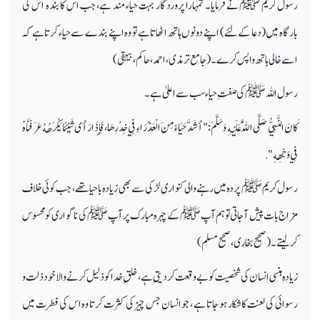
رسول کریم ﷺ نے فرمایا۔ تمہارا پروردگار بہت حیاء مند ہے، جب اس کا بندہ اس کی
بارگاہ میں (دعا کے لئے) اپنے دونوں ہاتھ اٹھاتا ہے تو وہ اپنے بندے سے حیاء کرتا ہے کہ
اسے خالی ہاتھ واپس کرے ۔ (جامع ترمذی، احمد، حاکم، بیہقی)
رسول اللہ ﷺ کی صفتِ حیاء سب سے اعلیٰ ہے۔
كَانَ النَّبِيُّ صَلَّى اللَّهُ عَلَيْهِ وَسَلَّمَ: " أَشَدَّ حَيَاءً مِنَ الْعَذْرَاءِ فِي خِدْرِهَا ، فَإِذَا رَأَى شَيْئًا يَكْرَهُهُ عَرَفْنَاهُ
فِي وَجْهِهِ ".
رسول کریم ﷺ پردہ میں رہنے والی کنواری لڑکی سے بھی زیادہ باحیا تھے ، جب کوئی خلاف
مزاج بات پیش آجاتی تو ہم آپ ﷺ کے چہرہ مبارک پر آپ ﷺ کی ناگواری کو محسوس
کرلیتے ۔ (صحيح بخاری، صحيح مسلم)
زیادہ ہنسی انسان کی شخصیت کو بے وقعت کر دیتی ہے، خلقِ خدا کو ذلیل کرنے والا خود ذلت و
رسوائی کی لعنت کا شکار ہو جاتا ہے ، جو انسان جس چیزکی کثرت کرتا وہ اس کی فطرت میں