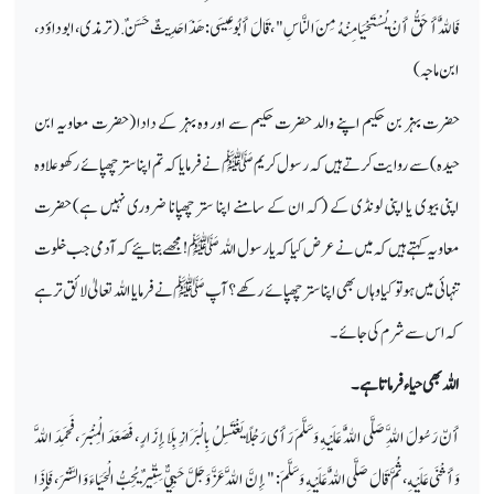
فَاللَّهُ أَحَقُّ أَنْ يُسْتَحْيَا مِنْهُ مِنَ النَّاسِ " ، قَالَ أَبُو عِيسَى : هَذَا حَدِيثٌ حَسَنٌ. (ترمذی، ابوداؤد،
ابن ماجہ)
حضرت بہز بن حکیم اپنے والد حضرت حکیم سے اور وہ بہز کے دادا (حضرت معاویہ ابن
حیدہ) سے روایت کرتے ہیں کہ رسول کریم ﷺ نے فرمایا کہ تم اپنا ستر چھپائے رکھو علاوہ
اپنی بیوی یا اپنی لونڈی کے (کہ ان کے سامنے اپنا ستر چھپانا ضروری نہیں ہے) حضرت
معاویہ کہتے ہیں کہ میں نے عرض کیا کہ یا رسول اللہ ﷺ ! مجھے بتائیے کہ آدمی جب خلوت
تنہائی میں ہو تو کیا وہاں بھی اپنا ستر چھپائے رکھے؟ آپ ﷺ نے فرمایا اللہ تعالیٰ لائق تر ہے
کہ اس سے شرم کی جائے ۔
اللہ بھی حیاء فرماتا ہے۔
أَنّ رَسُولَ اللَّهِ صَلَّى اللَّهُ عَلَيْهِ وَسَلَّمَ رَأَى رَجُلًا يَغْتَسِلُ بِالْبَرَازِ بِلَا إِزَارٍ ، فَصَعَدَ الْمِنْبَرَ ، فَحَمِدَ اللَّهَ
وَأَثْنَى عَلَيْهِ ، ثُمَّ قَالَ صَلَّى اللَّهُ عَلَيْهِ وَسَلَّمَ : " إِنَّ اللَّهَ عَزَّ وَجَلَّ حَيِيٌّ سِتِّيرٌ يُحِبُّ الْحَيَاءَ وَالسَّتْرَ ، فَإِذَا