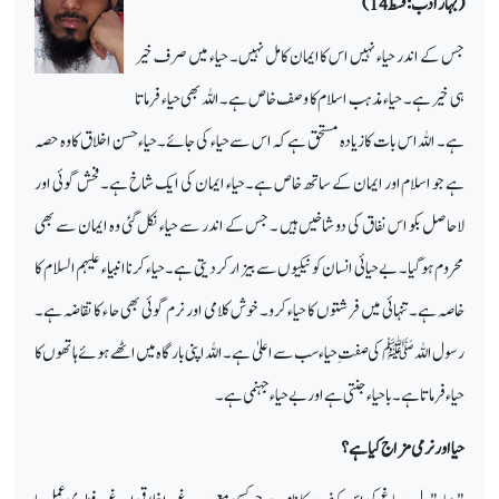
(بہار ادب: قسط 14 )
جس کے اندر حیاء نہیں اس کا ایمان کامل نہیں۔ حیاء میں صرف خیر
ہی خیر ہے۔ حیاء مذہب اسلام کا وصف خاص ہے۔ اللہ بھی حیاء فرماتا
ہے۔ اللہ اس بات کا زیادہ مستحق ہے کہ اس سے حیاء کی جائے۔ حیاءحسن اخلاق کا وہ حصہ
ہے جو اسلام اور ایمان کے ساتھ خاص ہے۔ حیاء ایمان کی ایک شاخ ہے۔ فحش گوئی اور
لاحاصل بکو اس نفاق کی دو شاخیں ہیں ۔ جس کے اندر سے حیاء نکل گئی وہ ایمان سے بھی
محروم ہو گیا۔ بے حیائی انسان کو نیکیوں سے بیزار کر دیتی ہے۔ حیاء کرنا انبیاء علیہم السلام کا
خاصہ ہے۔ تنہائی میں فرشتوں کا حیاء کرو۔ خوش کلامی اور نرم گوئی بھی حا ء کا تقاضہ ہے۔
رسول اللہ ﷺ کی صفتِ حیاء سب سے اعلیٰ ہے۔ اللہ اپنی بارگاہ میں اٹھے ہوئے ہاتھوں کا
حیاء فرماتا ہے۔ با حیاء جنتی ہے اور بے حیاء جہنمی ہے۔
حیا اور نرمی مزاج کیا ہے؟