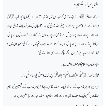
اغْتَسَلَ أَحَدُكُمْ ، فَلْيَسْتَتِرْ ".
سرکار دو عالم ﷺ نے ایک آدمی کو میدان میں ننگا نہاتے ہوئے دیکھا چنانچہ آپ ﷺ
(وعظ کے لئے) منبر پر چڑھے اور پہلے اللہ تعالیٰ کی حمد و ثنا بیان کی پھر فرمایا اللہ تعالیٰ بہت
حیاء دار ہے اور بہت پردہ پوش ہے (یعنی اپنے بندوں کے گناہ اور عیوب کی پردہ پوشی
فرماتاہے) وہ حیاء اور پردہ پوشی کو پسند کرتا ہے لہذا جب تم میں سے کوئی (میدان میں)
نہائے تو اسے چاہیے کہ وہ پردہ کر لیا کرے ۔ ( ابوداؤد، نسائی )
حیاء مذہب اسلام کا وصف خاص ہے۔
قَالَ رَسُولُ اللَّهِ صَلَّى اللَّهُ عَلَيْهِ وَسَلَّمَ : " إِنَّ لِكُلِّ دِينٍ خُلُقًا , وَخُلُقُ الْإِسْلَامِ الْحَيَاءُ "۔
ہر دین اور ہر مذہب کے ساتھ ایک وصف خاص ہے (یعنی ہر مذہب کے متبعین کی تمام
صفات پر کسی ایک وصف کاغلبہ ہوتا ہے) اور اسلام کا وصف حیاء ہے۔[سنن ابن ماجہ]