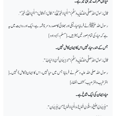
حیا میں صرف خیر ہی خیر ہے۔
قَالَ رَسُولُ اللَّهِ صَلَّى اللَّهُ عَلَيْهِ وَسَلَّمَ : " الْحَيَاءُ خَيْرٌ كُلُّهُ " ، قَالَ : أَوَ قَالَ : " الْحَيَاءُ كُلُّهُ خَيْرٌ ".
رسول اللہ ﷺ نے فرمایا حیاء نیکی اور بھلائی کا مصدر و سرچشمہ ہے، ایک اور روایت میں یہ
ہے کہ حیاء کی تمام صورتیں بہتر ہیں ۔[ مسلم ، أبو داود]
جس کے اندر حیاء نہیں اس کا ایمان کامل نہیں۔
قَالَ رَسُولُ اللَّهِ صَلَّى اللَّهُ عَلَيْهِ وَسَلَّمَ : " لا إِيمَانَ لِمَنْ لا حَيَاءَ لَهُ ".
رسول اللہ صلی اللہ علیہ وسلم نے فرمایا: جس میں حیا نہیں، اس کا ایمان(کامل) نہیں۔[
الترغيب والترهيب ، كشف الخفاء]
حیاء ایمان کی ایک شاخ ہے۔
"الْإِيمَانُ بِضْعٌ وَسِتُّونَ شُعْبَةً ، وَالْحَيَاءُ شُعْبَةٌ مِنَ الْإِيمَانِ ".