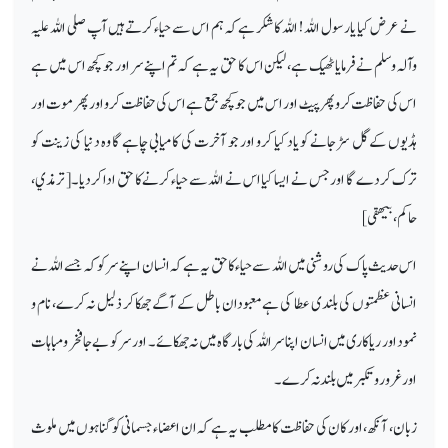
نے عرض کیا یا رسول اللہ ! اللہ کا شکر ہے کہ ہم اس سے حیاء کرتے ہیں آپ صلی اللہ علیہ
وآلہ وسلم نے فرمایا ٹھیک ہے، لیکن اس کا حق یہ ہے کہ تم اپنے سر اور جو کچھ اس میں ہے
اس کی حفاظت کرو پھر پیٹ اور اس میں جو کچھ جمع ہے اس کی حفاظت کرو اور پھر موت اور
ہڈیوں کے گل سڑ جانے کو یاد کیا کرو اور جو آخرت کی کامیابی چاہے گا وہ دنیا کی زینت کو
ترک کر دے گا اور جس نے ایسا کیا اس نے اللہ سے حیاء کرنے کا حق ادا کر دیا۔[ ترمذي،
حاكم، بيهقى]
اس حدیث پاک کی روشنی میں اللہ سے حیاء کا حق یہ ہے کہ انسان اپنے سر کو کہ جسے اللہ نے
انسانی عظمتوں کی بلندی عطا کی ہےمعبودان باطل کے آگے جھکا کر ذلیل نہ کرے، نام و
نمود اور ریاکاری میں انسان اپنا سر اللہ کی بارگاہ میں نہ جھکائے۔ اور سر کو بے جا فخر و مباہات
اور غرور و تکبر میں بلند نہ کرے۔
زبان، آنکھ، اور کان کی حفاظت کا مطلب یہ ہے کہ ان اعضاء جسمانی کو گناہوں میں ملوث