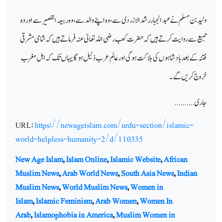
ولید بن مسلم نے عبدالجباررشد الازردی سے، وہ اپنے والد سے، وہ ربیعہ القصیر سے اور وہ
تبیع سے روایت کرتے ہیں کہ حضرت کعب رضی اللہ تعالیٰ عنہ فرماتے ہیں کہ شامی مشرقی
فتنہ کے بعد بادشاہوں کی ہلاکت ہوگی اور عالم عرب ذلیل ہوگا یہاں تک کہ اہل مغرب
خروج کریں گے۔
جاری..........
URL:
https://newageislam.com/urdu-section/islamic-
world-helpless-humanity-2/d/110335
New Age Islam
,
Islam Online
,
Islamic Website
,
African
Muslim News
,
Arab World News
,
South Asia News
,
Indian
Muslim News
,
World Muslim News
,
Women in
Islam
,
Islamic Feminism
,
Arab Women
,
Women In
Arab
,
Islamophobia in America
,
Muslim Women in