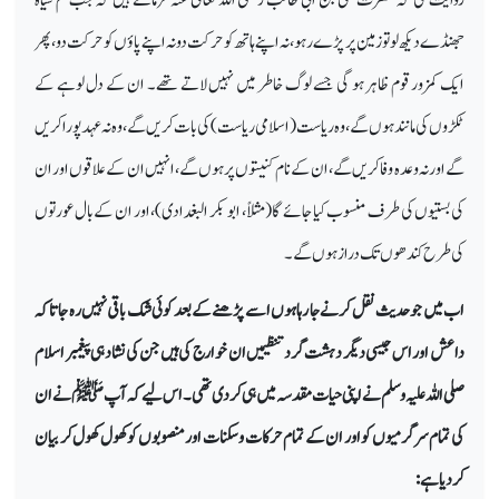
جھنڈے دیکھ لو تو زمین پر پڑے رہو، نہ اپنے ہاتھ کو حرکت دو نہ اپنے پاؤں کو حرکت دو، پھر
ایک کمزور قوم ظاہر ہو گی جسے لوگ خاطر میں نہیں لاتے تھے۔ ان کے دل لوہے کے
ٹکڑوں کی مانند ہوں گے، وہ ریاست (اسلامی ریاست) کی بات کریں گے، وہ نہ عہد پورا کریں
گے اور نہ وعدہ وفا کریں گے، ان کے نام کنیتوں پر ہوں گے، انہیں ان کے علاقوں اور ان
کی بستیوں کی طرف منسوب کیا جائے گا (مثلاً، ابو بکر البغدادی)، اور ان کے بال عورتوں
کی طرح کندھوں تک دراز ہوں گے۔
اب میں جو حدیث نقل کرنے جا رہا ہوں اسے پڑھنے کے بعد کوئی شک باقی نہیں رہ جاتا کہ
داعش اور اس جیسی دیگر دہشت گرد تنظیمیں ان خوارج کی ہیں جن کی نشادہی پیغمبر اسلام
صلی اللہ علیہ وسلم نے اپنی حیات مقدسہ میں ہی کر دی تھی۔ اس لیے کہ آپ ﷺ نے ان
کی تمام سرگرمیوں کو اور ان کے تمام حرکات و سکنات اور منصوبوں کو کھول کھول کر بیان
کر دیا ہے: