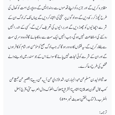
مظاہرہ کریں گے اور جزیرہ کو اپنے قدموں سے روند ڈالیں گے، وہ پوری امت کو کھال کی
طرح نچوڑ کر رکھ دیں گے، وہ لوگوں پر سختی کی انتہاء کر دیں گے یہاں تک کہ لوگ ان کے
شر سے اچھائیوں کو چھوڑ دیں گے اور برائیوں کی تعریف کریں گے، کسی کے اندر انہیں
روکنے کی استطاعت نہیں ہوگی، جب انہیں ایک سمت سے روکا جائے گا تو وہ دوسری سمت
سے یلغار کریں گے، یہ فتنوں کا وہ دور ہوگا کہ جب لوگ صبح کو مؤمن اور شام کو کافر ہوں
گے اور ان کے شر سے کوئی نجات نہیں پا ئے گا سوائے اس کے جو سمندر میں ڈوبنے والے
شخص کی طرح دعا کرے۔
حدثنا الوليد بن مسلم عن عبد الجبار بن رشد الأزدي عن أبيه عن ربيعة القصير عن تبيع عن
كعب قال تكون بعد فتنة الشامية الشرقية هلاك الملوك وذل العرب حتى يخرج أهل
المغرب۔
(
کتاب الفتن
:
حدیث نمبر ۵۶۰
)
ترجمہ: