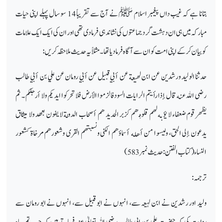
بتانا ہے کہ غیب داں پیغمبر اسلام ﷺ نے آج سے تقریباً 14 سو سال پہلے اپنی حیات
مبارکہ میں ہی ان دہشت گرد جماعتوں کی نشاندہی فرمادی تھی اور ان کی ایک ایک علامات
کو بیان کر کے اپنی امت کو ان سے آگاہ فرما دیا تھا۔ مثلاً یہ حدیث ملاحظہ کریں:
حدثنا الوليد ورشدين عن ابن لهيعة عن أبي قبيل عن أبي رومان عن علي بن أبي طالب
رضى الله عنه قال إذا رأيتم الرايات السود فالزموا الأرض فلا تحركوا ايديكم ولا أرجلكم۔ ثم
يظهر قوم ضعفاء لا يؤبه لهم قلو
ﺑ
ھم كزبر الحديد هم أصحاب الدولة لا يفون بعهد ولا ميثاق
يدعون إلى الحق، وليسوا من أهله أسماؤهم الكنى ونسبتهم القرى وشعورهم مرخاة كشعور
النساء
(
کتاب الفتن
:
حدیث نمبر
583)
ترجمہ:
ولید اور رشدین نے ابن لہیعہ سے، انہوں نے ابو قبیل سے، انہوں نے ابو رومان سے
روایت کی کہ حضرت علی بن ابی طالب رضی اللہ تعالیٰ عنہ فرماتے ہیں کہ جب تم سیاہ