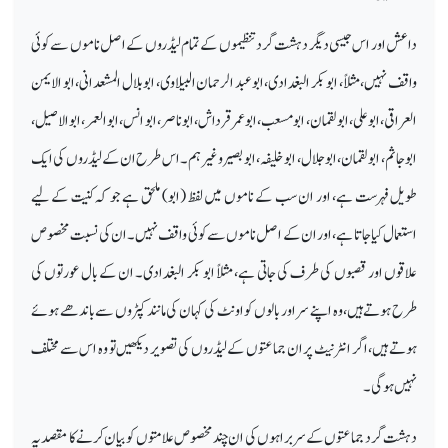
داعش اور اس جیسی دیگر دہشت گرد تنظیموں کے تمام لیڈروں کے اصل ناموں سے کوئی
واقف نہیں، مثلاً، ابو بکر البغدادی، ابو عبد الرحمان البیلاوی، ابو بلال المشعدانی، ابو الایمن
العراقی، ابو علی، ابو لقمان، ابو مسعب، ابو عمر قرداش، ابو ناصر، ابو انس،ابو العمر، ابو الاصیل،
ابو جاثم، ابو لقمان، ابو جلال، ابو خلیفہ، ابو بصیر وغیرہم۔ اس طرح ان کے لیڈروں کی ایک
طویل فہرست ہے، اور ان سب کے ناموں میں لفظ (ابو) ملحق ہے جو کہ کنیت کے لیے
استعمال کیا جاتا ہے، اور ان کے اصل ناموں سے کوئی واقف نہیں۔ ان کی نسبت مخصوص
علاقوں اور قصبوں کی طرف کی جاتی ہے، مثلاً ابو بکر البغدادی۔ ان کے بال عورتوں کی
طرح ہوتے ہیں،وہ اپنے سر اور بالوں کو اونٹ کی کہان کی مانند کپڑوں سے باندھے ہوئے
ہوتے ہیں، اگر انٹرنیٹ پر ان جماعتوں کے لیڈروں کی تصویر دیکھیں تو وہ اس سے مختلف
نہیں ہوگی۔
دہشت گرد جماعتوں کے سربراہوں کی ان چند مخصوص علامتوں کو بیان کرنے کا مقصد یہ