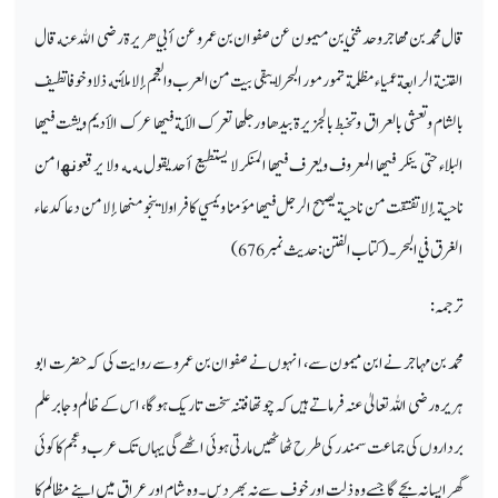
قال محمد بن مهاجر وحدثني بن ميمون عن صفوان بن عمرو
عن أبي هريرة رضى الله عنه قال
الفتنة الرابعة عمياء مظلمة تمور مور البحر لا يبقى بيت من العرب والعجم إلا
ملأته ذلا وخوفا تطيف
بالشام وتعشى بالعراق وتخبط بالجزيرة بيدها ورجلها تعرك الأمة فيها عرك الأديم ويشت
فيها
البلاء حتى ينكر فيها المعروف ويعرف فيها المنكر لا يستطيع أحد يقول مه مه ولا يرقعو
ﻧﻬ
ا من
ناحية إلا تفتقت
من ناحية يصبح الرجل فيها مؤمنا ويمسي كافرا ولا ينجو منها إلا من دعا كدعاء
الغرق في البحر۔
(
کتاب الفتن
:
حدیث نمبر
676)
ترجمہ:
محمد بن مہاجر نے ابن میمون سے، انہوں نے صفوان بن عمرو سے روایت کی کہ حضرت ابو
ہریرہ رضی اللہ تعالیٰ عنہ فرماتے ہیں کہ چوتھا فتنہ سخت تاریک ہوگا، اس کے ظالم و جابر علم
برداروں کی جماعت سمندر کی طرح ٹھاٹھیں مارتی ہوئی اٹھے گی یہاں تک عرب و عجم کا کوئی
گھر ایسا نہ بچے گا جسے وہ ذلت اور خوف سے نہ بھر دیں۔ وہ شام اور عراق میں اپنے مظالم کا