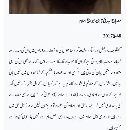
مصباح الہدیٰ قادی، نیو ایج اسلام
8
مارچ 2017
گفتگو جب داعش اور دیگر دہشت گرد جماعتوں کی ہو تو ہمارے ذہنوں میں ان کی سب سے
نمایا علامت یہ ظاہر ہوتی ہے کہ ان کا علم سیاہ رنگ کا ہے۔ اور اس کے علاوہ بھی ان کی ایسی
متعدد علامتیں بیان کی جاتی ہیں جو کسی اور جماعت یا تنظیم کے نمائندوں میں نہیں پائی
جاتیں۔ مثلاً، ان کے مظالم کی شدت کا عالم یہ ہے کہ گویا ان کے دل پتھر کے نہیں بلکہ
لوہے کے ہوں، وہ اسلامی ریاست (الدولۃ الاسلامیۃ) کا دعویٰ کرتے ہیں، وہ کسی معاہدے
کی پاسداری نہیں کرتے، وہ حق اور اسلام کی دعوت تو دیتے ہیں لیکن وہ نہ تو اہل حق میں
سے ہیں اور نہ ہی اہل اسلام میں سے ہیں، وہ اپنی اصل نام سے نہیں بلکہ اپنی کنیت سے
مشہور ہیں۔