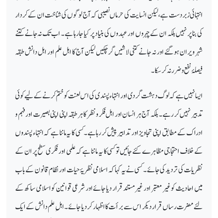
انتہائی زبردست ہے، لیکن انسایت کی حرماں نصیبی کہ آج لوگوں کی شناخت ان کے کردار
کی بنا پر نہیں بلکہ ان کے چہروں اور عہدوں کی بنیاد پر کیا جا رہا ہے۔
اب تک نہ جانے کتنے
شہر ویران ہو گئے اور نہ جانے کتنی لاشیں گر چکیں لیکن آج کا اہل علم اور اہل دانش طبقہ
فیصلۂ نفع و ضرر نہ کر سکا۔
ایسا نہیں ہے کہ لوگ دہشت گردی اور انتہاء پسندی کی اس لعنت کو ختم کرنے کے لیے کوئی
تدبیر نہیں کر رہے۔ بلکہ آج ہر انسان اور اہل فکر و نظر کا ہر طبقہ اپنی اپنی بصیرت اور فہم و
ادراک کے مطابق اپنی تجاویز اور تدابیر پیش کر رہا ہے۔کسی کا یہ ماننا ہے کہ انتہاء پسندوں
کے خلاف احتجاجی مظاہرے کئے جائیں تو کسی کا یہ ماننا ہے کہ علمی اور فکری سطح پر ان کے
نظریات کی تردید کی جائے۔ کسی نے یہ کہا کہ اسلامی نظریۂ حیات اور نظام قانون کے باب
میں احادیث کو غیر معتبر اور غیر مستند قرار دیا جائے اور شرعی قوانین کو اسلامی ساکھ کے
لئےمضرت رساں قرار دیکر اس سے برأت کا اظہار کر دیا جائے۔ اہلِ علم دانش کے ایک