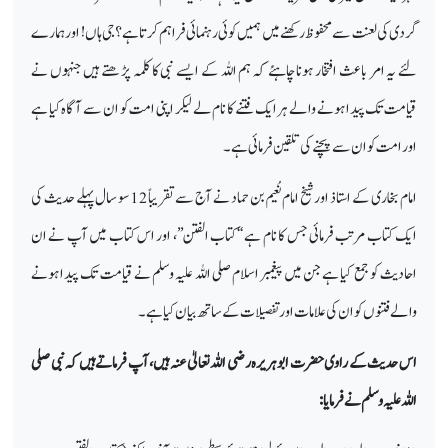
گردی کی لعنت سے محفوظ رکھنے میں ہمیں کوئی رہنمائی فراہم کرتا ہے؟ جی ہاں! اور ہمارے
لئے یہ امر باعث افتخار ہونا چاہئے کہ ہم اللہ کے ایسے نبی کا کلمہ پڑھتے ہیں جنہوں نے
قیامت تک پیدا ہونے والے ہر ایک فتنے کا نام لے لیکر اپنی امت کو ان سے آگاہ کیا ہے
اور امت کو ان سے پچنے کی تلقین فرمائی ہے۔
امام بخاری کے استاذ اور شیخ امام نُعیم بن حماد نے آج سے تقریباً 12 سو سال پہلے حدیث کی
ایک کتاب مرتب فرمائی جس کا نام ہے ‘‘کتاب الفتن’’، اور اس کتاب میں آپ نے ان
احادیث کو جمع کیا ہے جن میں پیغمبر اسلام صلی اللہ علیہ وسلم نے قیامت تک پیدا ہونے
والے فتنوں کو ان کی علامات اور تفصیلات کے ساتھ بیان کیا ہے۔
اس حدیث کے راوی حضرت ابوہریرہ رضی اللہ تعالیٰ عنہ ہیں، آپ فرماتے ہیں کہ نبی صلی
اللہ علیہ وسلم نے فرمایا: