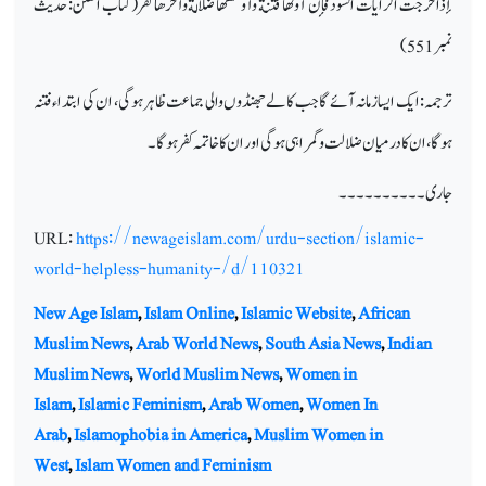
إذا خرجت الرايات السود فإن أولها فتنة وأوسطها ضلالةوآخرها كفر
(
کتاب الفتن
:
حدیث
نمبر
551)
ترجمہ: ایک ایسا زمانہ آئے گا جب کالے جھنڈوں والی جماعت ظاہر ہوگی، ان کی ابتداء فتنہ
ہوگا، ان کا درمیان ضلالت و گمراہی ہوگی اور ان کا خاتمہ کفر ہوگا۔
جاری۔۔۔۔۔۔۔۔۔۔
URL:
https://newageislam.com/urdu-section/islamic-
world-helpless-humanity-/d/110321
New Age Islam
,
Islam Online
,
Islamic Website
,
African
Muslim News
,
Arab World News
,
South Asia News
,
Indian
Muslim News
,
World Muslim News
,
Women in
Islam
,
Islamic Feminism
,
Arab Women
,
Women In
Arab
,
Islamophobia in America
,
Muslim Women in
West
,
Islam Women and Feminism