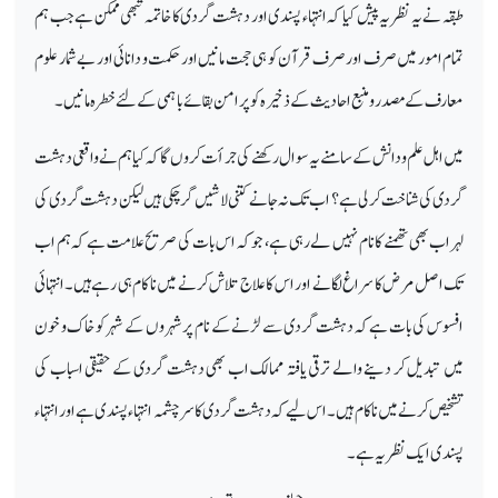
طبقہ نے یہ نظریہ پیش کیا کہ انتہاء پسندی اور دہشت گردی کا خاتمہ تبھی ممکن ہے جب ہم
تمام امور میں صرف اور صرف قرآن کو ہی حجت مانیں اور حکمت و دانائی اور بے شمار علوم
معارف کے مصدر و منبع احادیث کے ذخیرہ کو پر امن بقائے باہمی کے لئے خطرہ مانیں۔
میں اہل علم و دانش کے سامنے یہ سوال رکھنے کی جرأت کروں گا کہ کیا ہم نے واقعی دہشت
گردی کی شناخت کر لی ہے؟ اب تک نہ جانے کتنی لاشیں گر چکی ہیں لیکن دہشت گردی کی
لہر اب بھی تھمنے کا نام نہیں لے رہی ہے، جو کہ اس بات کی صریح علامت ہے کہ ہم اب
تک اصل مرض کا سراغ لگانے اور اس کا علاج تلاش کرنے میں نا کام ہی رہے ہیں۔انتہائی
افسوس کی بات ہے کہ دہشت گردی سے لڑنے کے نام پر شہروں کے شہر کو خاک و خون
میں تبدیل کر دینے والے ترقی یافتہ ممالک اب بھی دہشت گردی کے حقیقی اسباب کی
تشخیص کرنے میں نا کام ہیں۔ اس لیے کہ دہشت گردی کا سرچشمہ انتہاء پسندی ہے اور انتہاء
پسندی ایک نظریہ ہے۔