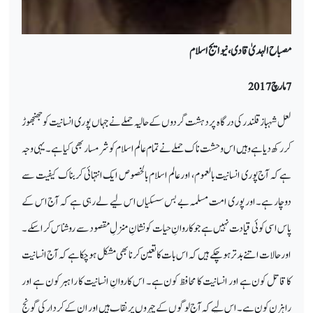
مصباح الہدیٰ قادی، نیو ایج اسلام
7 مارچ 2017
لعل شہباز قلندر کی درگاہ پر دہشت گردوں کے حالیہ حملے نے جہاں پوری انسانیت کو جھنجھوڑ
کر رکھ دیا ہے وہیں اس وحشت ناک حملے نے تمام عالم اسلام کو شرمسار بھی کیا ہے۔ یہی وجہ
ہے کہ آج پوری انسانیت بالعموم، اور عالم اسلام بالخصوص ایک انتہائی کربناک کیفیت سے
دوچار ہے۔ اور پوری امت مسلمہ بے بس سسکیاں اس لیے لے رہی ہے کہ آج اس کے
پاس اسی کوئی قیادت نہیں ہے جو کاروانِ حیات کو نشانِ منزلِ مقصود سے روشناس کرا سکے۔
اور حالات اتنے بدتر ہو چکے ہیں کہ اس بات کا تعین کرنا بھی مشکل ہو چکا ہے کہ آج انسانیت
کا قاتل کون ہے اور انسانیت کا محافظ کون ہے۔ اس کاروانِ انسانیت کا راہبر کون ہے اور
راہزن کون ہے۔اس لیے کہ آج لوگوں کے چہروں پر نقاب ہیں اور ان کے کردار کی گونج