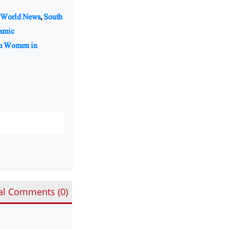
 World News
,
South
lamic
m Women in
al Comments (
0
)