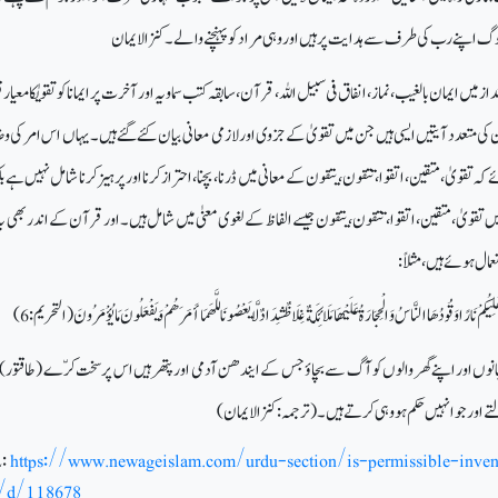
گ اپنے رب کی طرف سے ہدایت پر ہیں اور وہی مراد کو پہنچنے والے۔ کنز الایمان
 میں ایمان بالغیب، نماز، انفاق فی سبیل اللہ، قرآن ، سابقہ کتب سماویہ اور آخرت پر ایمانا
کو تقویٰکا معیار 
ی متعدد آیتیں ایسی ہیں جن میں تقویٰ کے جزوی اور لازمی معانی بیان کئے گئے ہیں ۔ یہاں اس امر کی
ہ تقویٰ، متقین، اتقوا، تتقون، یتقون کے معانی میں ڈرنا ، بچنا، احتراز کرنا اور پرہیز کرنا
شامل نہیں ہے بل
تیں تقویٰ، متقین، اتقوا، تتقون، ی
تقون جیسے الفاظ کے لغوی معنیٰ میں شامل ہیں ۔ اور قرآن کے اندر بھی یہ
مال ہوئے ہیں ،
مثلاً:
هْلِيكُمْ نَارًاوَقُودُهَا النَّاسُ وَالْحِجَارَةُ عَلَيْهَا مَلَائِكَةٌغِلَاظٌشِدَادٌ لَّا يَعْصُونَاللَّهَمَاأَمَرَهُمْ وَيَفْعَلُونَ مَا يُؤْمَرُونَ (التحریم :6)
جانوں اور اپنے گھر والوں کو آگ سے بچاؤ جس کے ایندھن آدمی اور پتھر ہیں اس پر سخت کرّے (طاقتور)
التے اور جو انہیں حکم ہو وہی کرتے ہیں۔ (ترجمہ: کنز الایمان)
:
https://www.newageislam.com/urdu-section/is-permissible-inven
a/d/118678