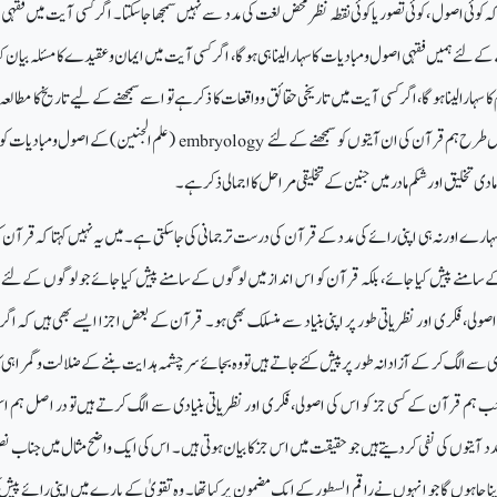
 کوئی اصول ، کوئی تصور یا کوئی نقطہ نظر محض لغت کی مدد سے نہیں سمجھا جا سکتا۔
اگر کسی آیت میں فقہی ا
 کے لئے ہمیں فقہی اصول و مبادیات کا سہارا لینا ہی ہو گا،
اگر کسی آیت میں ایمان و عقیدے کا مسئلہ بیان کیا 
کا سہارا لینا ہو گا، اگر کسی آیت میں تاریخی حقائق و واقعات کا ذکر ہے تو اسے سمجھنے کے لیے تاریخ کا مطالع
 جس طرح ہم قرآن کی ان آیتوں کو سمجھنے کے لئے
embryology
(علم الجنین)کے اصول و مبادیات کو
دی تخلیق اور شکم مادر میں جنین کے تخلیقی مراحل کا اجمالی ذکر ہے۔
ارے اور نہ ہی اپنی رائے کی مدد کے قرآن کی درست ترجمانی کی جا سکتی ہے۔
میں یہ نہیں کہتا کہ قرآن 
ں کے سامنے پیش کیا جائے،
بلکہ قرآن کو اس انداز میں لوگوں کے سامنے پیش کیا جائے جو لوگوں کے لئے
لی ، فکری اور نظریاتی طور پر اپنی بنیاد سے منسلک بھی ہو۔
قرآن کے بعض اجزا ایسے بھی ہیں کہ اگر و
ادی سے الگ کر کے
آزادانہ
طور
پر پیش کئے جاتے
ہیں تو وہ بجائے سر چشمہ ہدایت بننے کے ضلالت و گمراہی 
 ہم قرآن کے کسی جز کو اس کی اصولی ، فکری اور نظریاتی بنیادی سے الگ کرتے ہیں تو در اصل ہم 
د آیتوں کی نفی کر دیتے ہیں جو حقیقت میں اس جز کا بیان ہوتی ہیں ۔
اس کی ایک واضح مثال میں جناب نصی
اہوں گا جو انہوں نے راقم السطور کے ایک مضمون پر کیا تھا۔ وہ تقویٰ کے بارے میں اپنی رائے پی