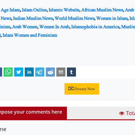
Age Islam
,
Islam Online
,
Islamic Website
,
African Muslim News
,
Arab
 News
,
Indian Muslim News
,
World Muslim News
,
Women in Islam
,
Is
inism
,
Arab Women
,
Women In Arab
,
Islamophobia in America
,
Musli
t
,
Islam Women and Feminism
Donate Now
pose your comments here
Tot
me