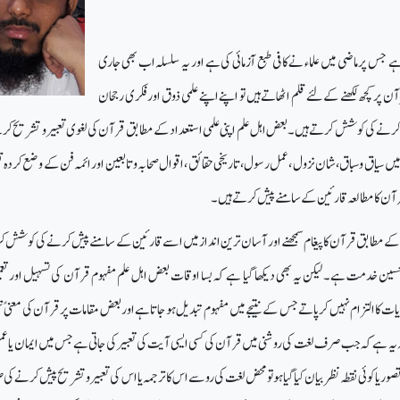
ہے
جس پر ماضی میں علماء نے کافی طبع آزمائی کی ہے اور یہ سلسلہ اب بھی جاری
رآن
پر کچھ لکھنے کے لئے قلم اٹھاتے ہیں تو اپنے اپنے علمی ذوق اور فکری رجحان
نے کی کوشش کرتے ہیں ۔ بعض اہل علم اپنی علمی استعداد کے مطابق قرآن کی لغوی تعبیر و تشریح کر
میں سیاق و سباق ، شان نزول ، عمل رسول ، تاریخی حقائق ، اقوال صحابہ و تابعین
اور ائمہ فن کے وضع کردہ 
رآن کا مطالعہ قارئین کے سامنے پیش کرتے ہیں۔
طح کے مطابق قرآن کا پیغام سمجھنے اور آسان ترین انداز میں اسے قارئین کے سامنے پیش کرنے کی کوشش ک
ین خدمت ہے۔ لیکن یہ بھی دیکھا گیا ہے کہ بسا اوقات بعض اہل علم مفہوم قرآن کی تسہیل اور تعم
 کا التزام نہیں کر پاتے جس کے نتیجے
میں مفہوم تبدیل ہو جاتا ہے اور بعض مقامات پر قرآن کی معنیً
 یہ ہے کہ جب صرف لغت کی روشنی میں قرآن کی کسی ایسی آیت کی تعبیر کی جاتی ہے جس میں ایمان یا 
 یا کوئی نقطہ نظر بیان کیا گیا ہو تو محض لغت کی رو سے اس کا ترجمہ یا اس کی تعبیر و تشریح
پیش کرنے کی