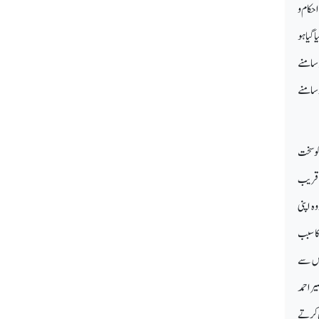
حکام و
گیا ہو
ہ سامنے
 سامنے
کو سخت
 قریب
ہ اپنی
کا سبب
اس سے
ر احمد
ش کرتے