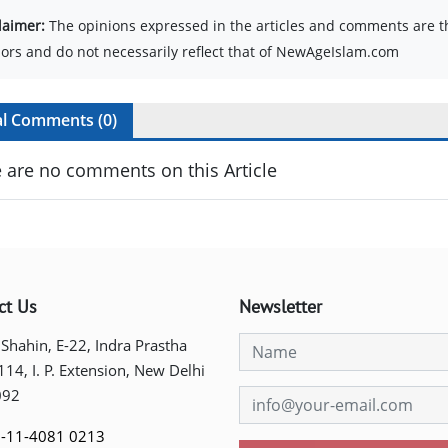
laimer:
The opinions expressed in the articles and comments are th
ors and do not necessarily reflect that of NewAgeIslam.com
al Comments (
0
)
 are no comments on this Article
ct Us
Newsletter
 Shahin, E-22, Indra Prastha
 114, I. P. Extension, New Delhi
092
-11-4081 0213