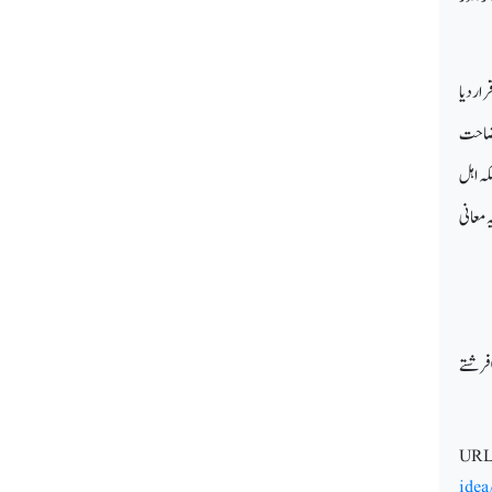
قرار دیا
 وضاحت
کہ اہل
 معانی
 فرشتے
URL
ide