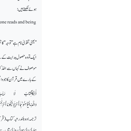
ہوئے لکھتے ہیں :
 one reads and being
’’یعنی تقویٰ نام ہے ’’توجہ‘‘
ایک تو وہ حصول ہدایت کے لئے 
موصوف نے کہاں سے اخذ کیا 
کے بارے میں قرآن کا جو واض
وَالَّذِينَيُؤْمِنُونَبِمَاأُنزِلَإِلَيْكَوَمَاأُنزِلَمِنقَبْلِكَوَبِالْآخِرَةِهُمْيُوقِنُونَ (
ترجمہ: وہ بلند رتبہ کتاب (قر
ہماری دی ہوئی روزی میں سے ہم