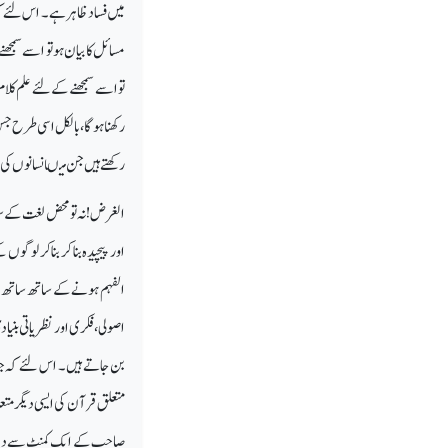
میں فساد ظاہر ہے۔
اس لئے کہ
مسائل کا بیان ہو تو اسے سمجھنے
تو اسے سمجھنے کے لئے علم کلام 
رکھنا ہو گا ، بالکل اسی طرح
رکھتے ہیں جن میںانسانوں کی ما
الغرض! نہ تو محض لغت کے سہ
اور پیچیدہ بنا کر بنا کر لوگو
الفہم ہونے کے ساتھ ساتھ اصو
اصولی ، فکری اور نظریاتی بنی
بن جاتے ہیں۔ اس لئے کہ جب
متعلق قرآن کی ایسی دیگر متعد
صاحب کے ایک کمنٹ سے دینا چ