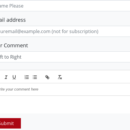
il address
ur Comment
Submit