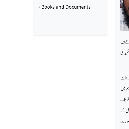
Books and Documents
تے ہیں
تفسیری
رتا ہے
یم میں
 تحریف
عمل کے
 صورت