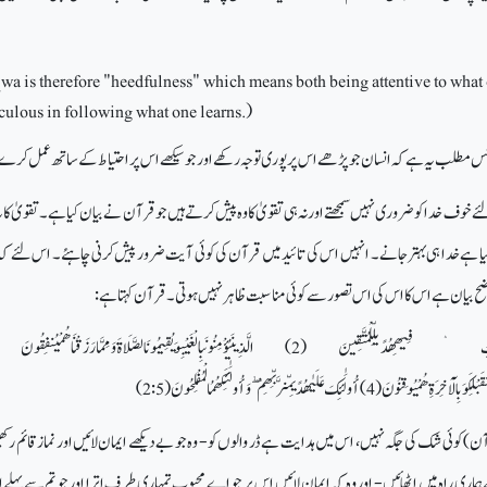
wa is therefore "heedfulness" which means both being attentive to what
culous in following what one learns.
(
 کا جس مطلب یہ ہے کہ انسان جو پڑھے اس پر پوری توجہ رکھے اور جو سیکھے اس پر احتیاط کے ساتھ عمل کرے
خوف خدا کو ضروری نہیں سمجھتے اور نہ ہی تقویٰ کا وہ پیش کرتے ہیں جو قرآن نے بیان کیا ہے۔ تقویٰ کا ی
ہے خدا ہی بہتر جانے۔
انہیں اس کی تائید میں قرآن کی کوئی آیت ضرور پیش کرنی چاہئے۔
اس لئے کہ 
ح بیان ہے اس کا اس کی اس تصور سے کوئی مناسبت ظاہر نہیں ہوتی۔
قرآن کہتا ہے:
4) أُولَٰئِكَ عَلَىٰهُدًىمِّنرَّبِّهِمْ ۖ وَأُولَٰئِكَهُمُالْمُفْلِحُونَ (2:5)
آن) کوئی شک کی جگہ نہیں، اس میں ہدایت ہے ڈر والوں کو - وہ جو بے دیکھے ایمان لائیں اور نماز قائم رکھ
اری راہ میں اٹھائیں - اور وہ کہ ایمان لائیں اس پر جو اے محبوب تمہاری طرف اترا اور جو تم سے پہلے ات