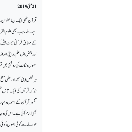
21 مئی 2019
قرآن فہمی ایک ایسا
عنوان 
ہے۔
علماء جب
بھی علوم الق
کے مطابق قرآنی نکات پیش کر
اور بعض اہل علم روایتی انداز 
اصول و نکات کی روشنی میں ق
ہر شخص اپنی سمجھ اور علمی س
جو کہ قرآن کی ایک قابل تحس
تفسیر
قرآن کے اصول و مبادیات
بھی لازم آتی ہے۔
اس کی وجہ
حوالے سے کوئی اصول ، کوئی تصور