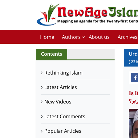
Home
Authors
About us
Archives
Contents
Urd
(
23
Rethinking Islam
Latest Articles
کیا
ہ ہو؟
New Videos
Latest Comments
Popular Articles