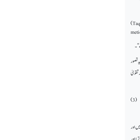
)
Taq
meti
‘‘۔
ہ تصور
تقویٰ
ذَٰلِكَالْكِتَابُ لَا رَيْبَ ۛ فِيهِهُدًىلِّلْمُتَّقِينَ (2) الَّذِينَيُؤْمِنُونَبِالْغَيْبِوَيُقِيمُونَالصَّلَاةَوَمِمَّارَزَقْنَاهُمْيُنفِقُونَ (3)
یں اور
را اور