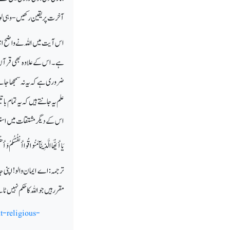
آخرت پر یقین رکھیں - وہی لو
اس آیت میں اللہ نے واضح انداز
ہے۔ اس کے علاوہ بھی قرآن ک
ضروری ہے کہ یہ نہ سمجھا جائے ک
علم یہ جانتے ہیں کہ یہ تمام با
اس کے دیگر مشتقات میں استع
يَا أَيُّهَا الَّذِينَآمَنُواقُواأَنفُسَكُمْ وَأَ
ترجمہ: اے ایمان والو! اپنی 
مقرر ہیں جو اللہ کا حکم نہیں ٹ
t-religious-