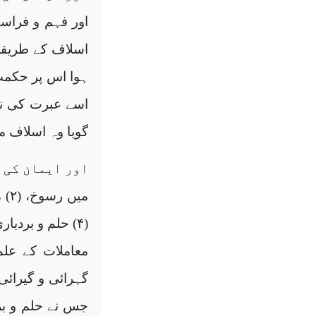
اسلاف کے طریقو
ہوا اس پر حکمت
اسے عبرت کی ن
گویا وہ اسلاف م
(۴) حلم و برد
معاملات کے عل
گہرائی و گیرائ
جس نے حلم و برد