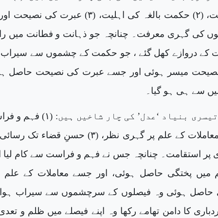
ں کی گہری معرفت۔ چنانچہ جو ذہانت و فطانت میں ر
 کے دروازے کھل گئے ، جو حکمت کے چشموں سے سیراب 
صیحت میسر ہوئی اور جسے عبرت کی نصیحت حاصل ہو
یں سے ہی ہو گیا۔
اور ایمان کی تیسری بنیاد ‘عدل’ کی چار شاخیں ہیں: 
میں رسوخ، (۲) معاملات کے علم پر گہری نظر، (۳) حسنِ قضاء تک 
باری پر استقامت۔ چنانچہ جس نے فہم و فراست سے کام لیا 
م میں پختگی حاصل ہوئی، اور جسے معاملات کے علم 
ی حاصل ہوئی وہ فیصلوں کے سرچشموں سے سیراب ہوا 
باری کا دامن تھامے رکھا وہ اپنے فیصلے میں ظلم و تعدی