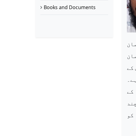
Books and Documents
ان
مان
 کے
ے۔
 کے
ند
کو