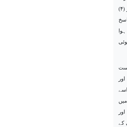
اور فہم و فراست، (۲) حکمت بالغہ کی اہلیت، (۳) عبرت کی نصیحت اور (۴)
اسخ
ہوا
ئی
(۱) فہم و فراست
رسائی اور
اسے
میں
اور
 کے