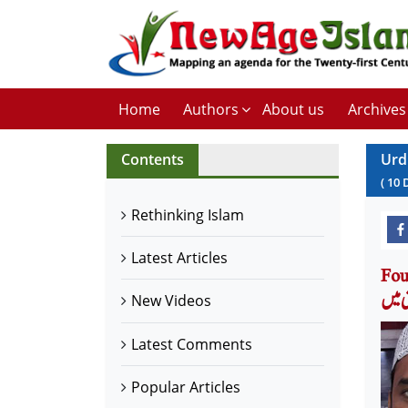
Home
Authors
About us
Archives
Contents
Urd
(
10
Rethinking Islam
Latest Articles
کفر کے؛
ی میں
New Videos
Latest Comments
Popular Articles