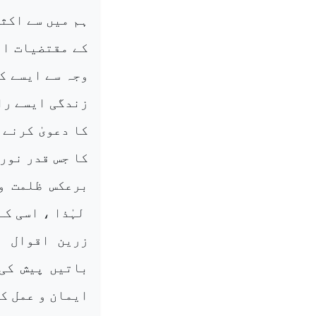
ہم میں سے اکثر
کے مقتضیات او
وجہ سے ایسے ک
زندگی ایسے را
کا دعویٰ کرنے 
کا جس قدر نور
برعکس ظلمت و
لہٰذا ، اسی ک
زرین اقوال ا
باتیں پیش کی 
ایمان و عمل کے