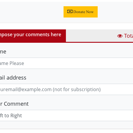
Donate Now
pose your comments here
Tot
me
il address
ur Comment