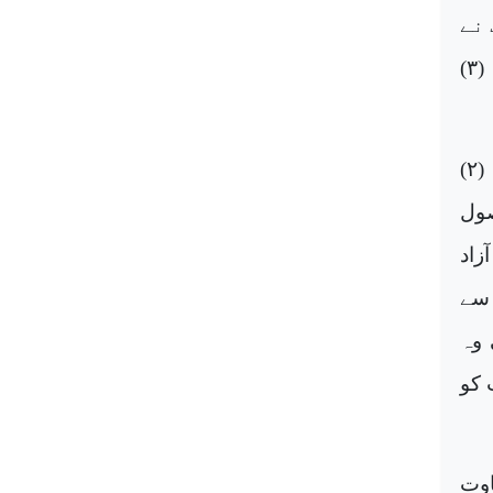
 نے
فرمایا ایمان کی بنیادیں چار چیزوں پر ہیں (۱) صبر، (۲) یقین، (۳)
ان میں سے پہلی بنیاد ‘صبر’ کی چار شاخیں ہیں: (۱) جنت کا شوق، (۲)
سے حصول
زاد
سے
 وہ
 کو
ی بھی چار شاخیں ہیں: (۱) ذکاوت