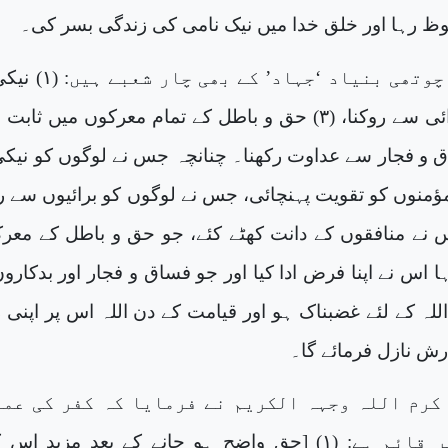
ظ رہا اور خلق خدا میں نیک نامی کی زندگی بسر کی۔
اور ایمان کی چوتھی بنیاد ‘جہاد’ کے بھی
حکم دینا، (۱) برائی سے روکنا، (۳) حق و باطل کے تمام معرکوں میں ثا
ور (۴) فساق و فجار سے عداوت رکھنا۔ چنانچہ جس نے لوگوں کو نیک
ؤمنوں کو تقویت پہنچائی، جس نے لوگوں کو برائیوں سے ر
 نے منافقوں کے دانت کھٹے کئے، جو حق و باطل کے معر
 اس نے اپنا فرض ادا کیا اور جو فساق و فجار اور بدکاروں
للہ کے لئے غضبناک ہو اور قیامت کے دن اللہ اس پر اپنی 
ش نازل فرمائے گا۔
کرم اللہ وجہہ الکریم نے فرمایا کہ کفر کی عما
چار ستونوں پر قائم ہے: (۱) [حق واضح ہو جانے کے بعد مزید ا