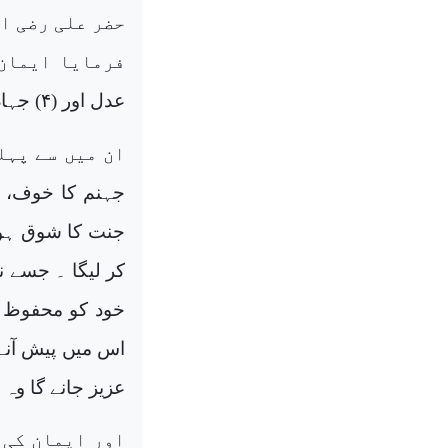
حضر علی رضی ال
عدل اور (۴) جہاد۔
جنت کا شوق ہوگ
کر لیگا ۔ جسے ن
خود کو محفوظ ر
اس میں پیش آنے 
عزیز جانے گا و