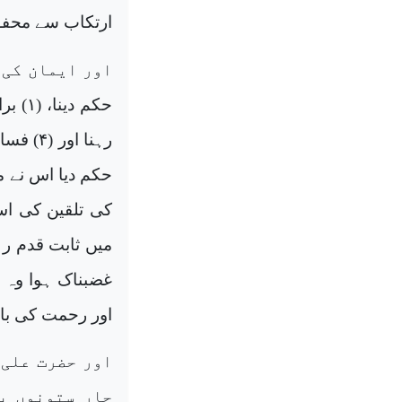
ارتکاب سے محفو
رہنا ا
حکم دیا اس نے م
کی تلقین کی اس
میں ثابت قدم رہا
غضبناک ہوا وہ ا
اور رحمت کی بار
اور حضرت علی 