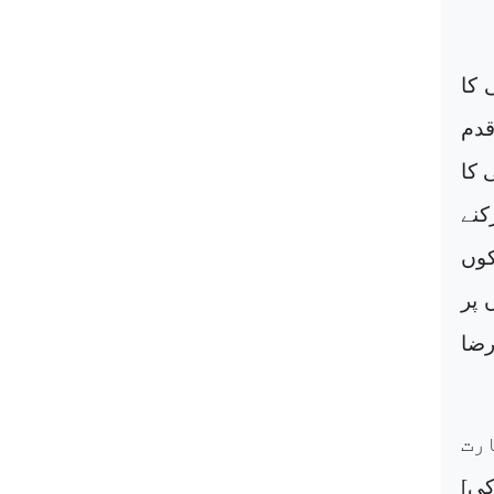
 چار شعبے ہیں: (۱) نیکی کا
بت قدم
ی کا
کنے
کوں
 پر
رضا
رت
س کی]