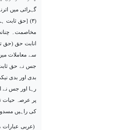
(۳) [حق ثابت ہو جانے کے بعد اس سے] انحراف اور (۴) [اہل حق سے] عناد
مخاصمت۔ چنانچ
انابت حق (حق ت
سے معاملات میں 
جس نے حق ثابت 
بدی اور بدی نیک
رہا اور جس نے ا
پر عرصہ حیات تن
کی راہیں مسدود