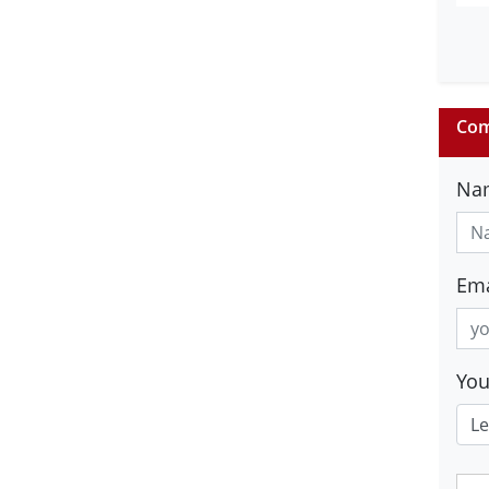
Com
Na
Ema
Yo