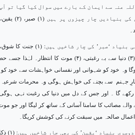
لہ عنہ سے ایمان کے بارے میں سوال کیا گیا تو آپ
جہنم کا خوف، (۳) دنیا سے بے رغبتی، (۴) موت کا انتظار۔ لہٰذا ج
ا وہ خود کو شہوانی اور نفسانی خواہشات سے خود کو آ
ارِ جہنم
سے بچنے کی خواہش ہوگی وہ محرمات شرعیہ 
کھے گا ۔ اور جس کے دل میں دنیا کی رغبت نہی ہوگی
والے مصائب کا سامنا آسانی کے ساتھ کر لیگا اور جو موت
ہ اعمال صالحہ میں سبقت کرنے کی کوشش کریگا۔
اور ایمان کی دوسری بنیاد ‘یقین’ ک