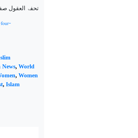
تحفۃ العقول صفحہ ۱۶۲۔ بحوالہ نہج البلاغہ ، اعظم
-four-
slim
m News
,
World
Women
,
Women
t
,
Islam