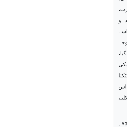
کثرت،
و
سے
وجہ
یا،
یکی
کتا
 اس
لنے
(عربی عبارات ، مطالب السؤول ص ۲۰۴-۲۰۵ ۔ حلیۃ الاولیاء ج ۱ ص ۷۴-۷۵۔