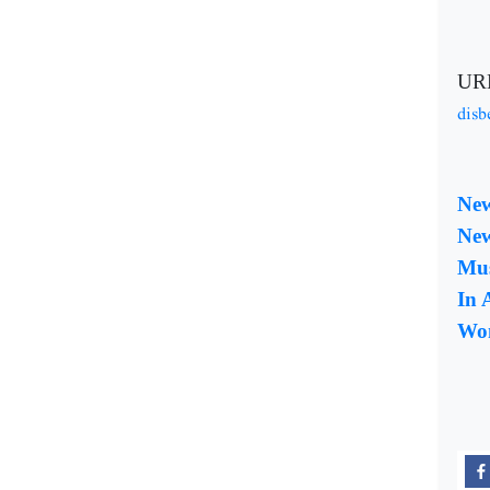
UR
disb
New
Ne
Mus
In 
Wo