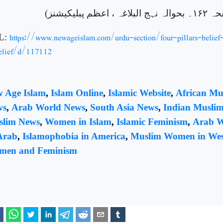
 پبلیکیشنز)
https://www.newageislam.com/urdu-section/four-pillars-belief
L:
elief/d/117112
 Age Islam
,
Islam Online
,
Islamic Website
,
African Mu
ws
,
Arab World News
,
South Asia News
,
Indian Musli
lim News
,
Women in Islam
,
Islamic Feminism
,
Arab 
Arab
,
Islamophobia in America
,
Muslim Women in Wes
men and Feminism