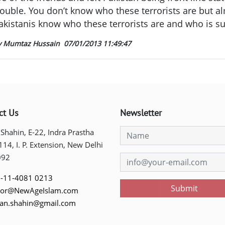
rouble. You don’t know who these terrorists are but al
akistanis know who these terrorists are and who is s
y Mumtaz Hussain
07/01/2013 11:49:47
ct Us
Newsletter
 Shahin, E-22, Indra Prastha
 114, I. P. Extension, New Delhi
092
-11-4081 0213
Submit
tor@NewAgeIslam.com
tan.shahin@gmail.com