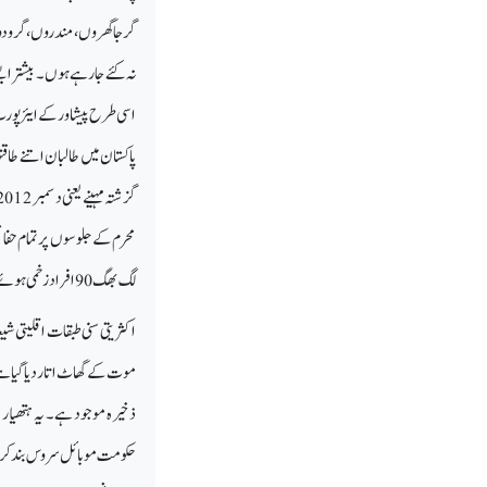
گرجا گھروں ، مندروں ، گرودوار
نہ کئے جارہے ہوں۔ بیشتر ایس
اسی طرح پیشاور کے ایئر پور
پاکستان میں طالبان اتنے طا
محرم کے جلوسوں پر تمام حفاظ
لگ بھگ 90 افراد زخمی ہوئے ۔
موت کے گھاٹ اتار دیا گیا ہے
ذخیرہ موجود ہے ۔ یہ ہتھیار شہ
حکومت موبائل سروس بند کردیت