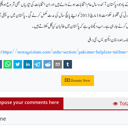
 باوجود پاکستان آئندہ سال عام انتخابات ہونے والے ہیں اور ان انتخابات کی تیاریاں بھی شروع ہوچکی
برسر اقتدار پاکستان پیپلس پارٹی کی مخلوط حکومت 16 مارچ 2013 کو اپنے پانچ سال کی مدت مکمل کرلے گی ۔ پاکستان میں یہ
ل کرنے جارہی ہے ۔ اب دیکھنا یہ ہے کہ پاکستان میں طالبان کیا گل کھلاتے ہیں ۔
:
https://newageislam.com/urdu-section/pakistan-helpless-taliba
Donate Now
pose your comments here
Tot
me