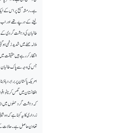
ہے ۔ رمشہ مسیح پر اس کے ایک 
طالبان کی دہشت گردی کے خلاف
ملالہ حملے میں شدید زخمی ہوگ
انتظار کررہے ہیں حقیقت میں ت
جس کی وجہ سے پاک طالبان کے
امریکہ پاکستان پر برابر دباؤ
افغانستان میں گھس کر ناٹو 
زرداری کا یہ کہنا ہے کہ وہ شم
تعاون حاصل ہے ۔ حالات کے پ