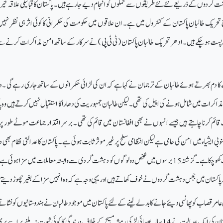
 دہشت گردوں کے ذریعے نئے نئے طریقوں سے حملوں کو انجام دیے جارہے ہیں ۔ پاکستان کا قبائیلی علاقہ خیر
تحریک طالبان پاکستان کے کنٹرول میں ہے۔ ان علاقوں میں حکومت کی حکمرانی کا کوئی اثر ہی نظر نہیں 
ست ہوچکے ہیں۔ ادھر تحریک طالبان پاکستان ( ٹی ٹی پی ) نے سرکار کے ساتھ امن مذاکرات کرنے سے 
نکنے کا دم بھرتے ہوئے طالبان کے ترجمان نے کہا ہے کہ ان کی لڑائی حکمرانوں کے ساتھ جاری رہے گی 
ذاکرات میں شامل ہونے کی اپیل کی تھی ۔ لیکن طالبان جمہوریت کی دھارا کا استقبال نہیں کرتے ہیں وہ پ
قائم کرنا چاہتے ہیں جیسے انہوں نے بھی افغانستان میں قائم کی تھی ۔ بر سر اقتدار جماعت موٹے طور پر
 ایشیاء میں امن کی حامی ہے لیکن انتظامی سطح پر غیر موثر ثابت ہوئی ہے ۔ پاکستان کا عدالتی نظام بھ
گردوں کی سزا دینے کی اہلیت کھوچکا ہے ۔ گزشتہ 15 برسوں میں شخص دو لوگوں کو دہشت گردی سے وابستہ معاملات میں سزا ہوئی 
کہ پاکستان میں ججس دہشت گردوں نے خوف کھاتے ہیں اور یہی وجہ ہے کہ وہ انہیں سزا کے بغیر چھوڑ دیتے ہ
عامر قصاب کو پھانسی دیئے جانے کا بدلے لینے کے لئے پاکستان میں موجود طالبان نے ہندوستانیوں کونشانے
کی دھمکی دی ہے ۔ادھر پاکستان کی ایک عدالت نے 14 سالہ عیسائی لڑکی رمشہ مسیح کے خلاف درندگی کا کوئی ثبوت نہ ملنے پر اس