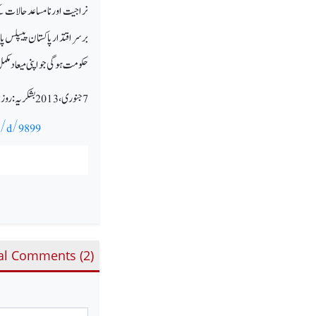
نراجیت اور نامساعد حالات کے
حکومت ہوگی جو اپنی میعاد مکم
7 جنوری ، 2013 بشکریہ : روز نامہ ہندوستان ایکسپریس ، نئی دہلی
n-/d/9899
al Comments (
2
)