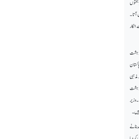
 بختوں
آتا ۔
انکار
۔ دہشت
اکستان
 مذہبی
ی دہشت
ہے ۔ وزیر
یں ۔
 بنانے
ےبری کردیا