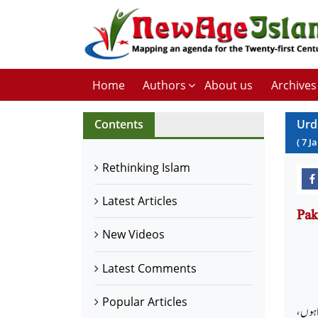
Home
Authors
About us
Archives
Contents
Urd
(
7
J
Rethinking Islam
Latest Articles
New Videos
Latest Comments
Popular Articles
اہوں ،