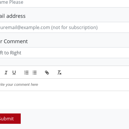
il address
ur Comment
Submit