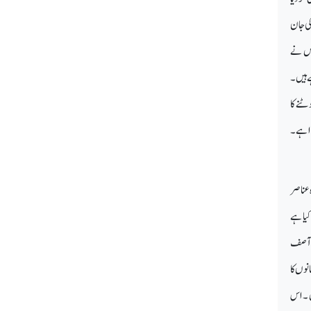
کی جان
 سالہ ملالہ یوسف زئی جس نے
 ہیں ۔
ٹنے کا
ا ہے ۔
 عناصر
کیا ہے
اوجود صدر آصف
نوں کا
ں ۔ اس