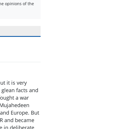
e opinions of the
t it is very
d glean facts and
 fought a war
h Mujahedeen
 and Europe. But
SSR and became
e in deliberate