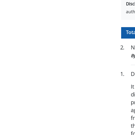
Disc
auth
Tot
2
.
N
B
1
.
D
I
d
p
a
f
t
f