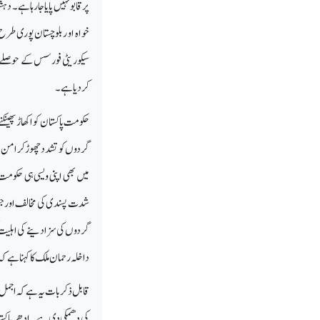
پر قابو نہیں پایا جارہا ہے ۔
خواہ او ربلوچستان پوری طرح 
سیکوریٹی فورسس کے حوصلے پ
کردیا ہے ۔
حکومت پاکستان کو اکھاڑ پھی
گردوں کو تشدد چھوڑ کر امن م
میں بھی اپنی ویسی ہی حکومت 
شدت پسندی کی مخالف اورجنوبی
داخلہ رحمان ملک کا کہنا ہے 
قابل ذکر بات یہ ہے کہ اجمل 