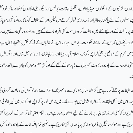
وں ، لڑکیوں کے اسکولوں ، میڈیا والوں ،اقلیتی طبقات ، پولیس اور سیکوریٹی اہلکاروں کو نشانہ بنا کر خود ک
ے حملوں کے لئے پاکستان طالبان ذمہ داری قبول کر تے ہیں لیکن ان کے خلاف کوئی کارروائی نہیں ہوپات
ٹ پر راکٹ کے ذریعے حملے میں دہشت گردوں سمت کئی افراد مارے گئے ہیں اور متعدد زخمی ہوئے ہیں۔
قتور ہوچکے ہیں کہ ان کے سامنے حکومت بے بس ہے اور اس نے طالبان کے آگے تقریباً ہتھیار ڈال دیئے
گزشتہ مہینے یعنی دسمبر 2012 میں محرم کے موقع پر بھی کراچی ،کوئٹہ ، اسلام آباد ، پیشاور ، راولپنڈی ، ڈیرہ اسماعیل خان اور دیگر ش
تی بندو بست کے باوجود ریموٹ کنٹرول سے بم دھماکے کئے گئے او رکئی معصوموں کو جان سے ہاتھ دھونا پ
اکثر یتی سنی طبقات اقلیتی شیعہ طبقات پر حملے کررہے ہیں گزشتہ سال جنوری سے دسمبر تک 750 سے زائد لوگوں کی
 ۔ اس میں سبھی طبقات کے افراد شامل ہیں پورے ملک میں خاص طور پر کراچی اور کوئٹہ میں غیر قانونی ہتھ
ریوں کو نسلی اور مذہبی بنیاد پر مارنے کے لیے استعمال ہورہے ہیں ۔ تمام احتیاطی تدابیر کے طور پر اکثر و
ی ہے اور موٹر سائیکل پر ڈبل سواری پر پابندی بھی لگا دیتی ہے ۔ لیکن تمام اقدامات کے باوجود خود کش