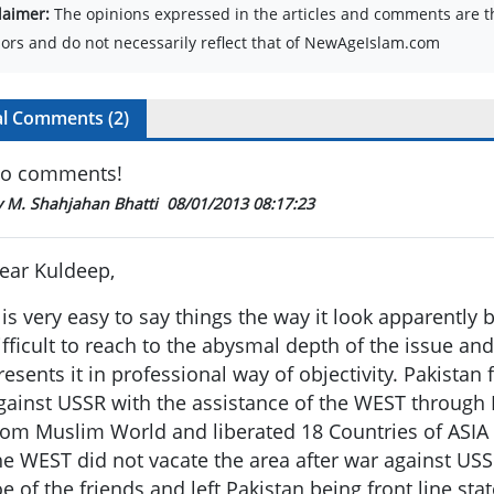
laimer:
The opinions expressed in the articles and comments are th
ors and do not necessarily reflect that of NewAgeIslam.com
al Comments (
2
)
o comments!
y M. Shahjahan Bhatti
08/01/2013 08:17:23
ear Kuldeep,
t is very easy to say things the way it look apparently bu
ifficult to reach to the abysmal depth of the issue an
resents it in professional way of objectivity. Pakistan
gainst USSR with the assistance of the WEST throug
rom Muslim World and liberated 18 Countries of ASIA
he WEST did not vacate the area after war against U
oe of the friends and left Pakistan being front line stat