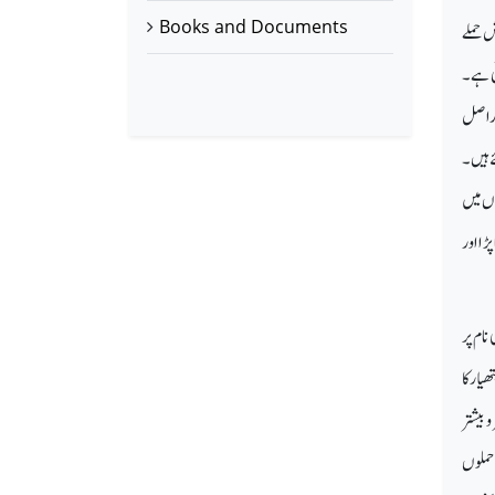
Books and Documents
ش حملے
ی ہے ۔
 دراصل
 ہیں ۔
ہروں میں
ڑا اور
 دہشت گردی کی نام پر
یار کا
 بیشتر
 حملوں