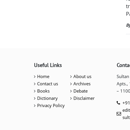
t
P
B
Useful Links
Conta
Home
About us
Sultan
Contact us
Archives
Apts.,
Books
Debate
– 110
Dictionary
Disclaimer
+91
Privacy Policy
edi
sul