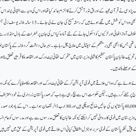
پڑوسی نے قرآن مجید کے اوراق نذر آتش کرنے کا الزام عائد کیا تھا اور اس کی وجہ سے انتہائی پسند اس 
لینے کے درپے تھے اور اب بھی وہ اس کوشش میں لگے ہوئے ہیں کہ رمشہ مسیح کی جان لے لی جائے ۔ 15
 آواز اٹھائی اور لڑکیوں کو اسکول جانے کےلئے آمادہ کیا اس کی جان پر خطرات کے بادل منڈ لاررہے
ئی تھی جس کا ابھی بھی بر منگھم کے ہسپتال میں علاج چل رہا ہے ۔ بہر حال دہشت گرد ملالہ کے پاکستان لو
حریک طالبان پاکستان تنظیم کا شمالی وزیر ستان میں متحرک حقانی نیٹ ورک اور القاعدہ کا قریبی تعلق بنا ہو
 حوصلے بلند ہیں ۔
 بنائے ہوئے ہے کہ وہ اس علاقے میں فوجی آپریشن کر کے حقانی نیٹ ورک اور القاعدہ کا صفایا کرے کیونکہ وہ
افواج پر حملے کررہے ہیں ۔ لیکن حکومت اس سے بچ رہی ہے جب کہ صدر پاکستان زرداری نے خود اعتراف 
کہ دہشت گرد حملوں میں 40,000 پاکستانیوں کی جانیں ضائع ہوچکی ہیں اور 80 ارب ڈالر نقصان ہوا ہے ۔ اس کے ب
الی وزیر ستان میں فوجی کا رروائی نہیں کراسکتے کیونکہ طالبان کا تعلق مدرسوں سے ہے او رمدرسوں کو عام انسا
یش نظر پاکستان کے فوجی سربراہ جنرل اشفاق کیانی اس علاقے میں فوجی آپریشن کے حق میں نہیں ہی