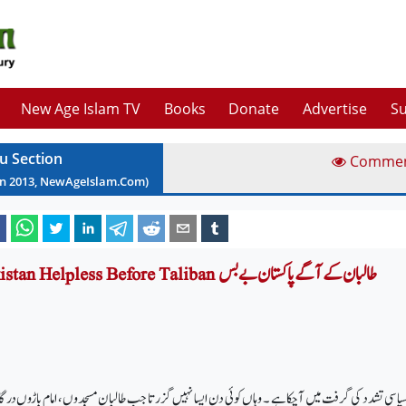
New Age Islam TV
Books
Donate
Advertise
Su
u Section
Comme
an
2013
, NewAgeIslam.Com)
Pakistan Helpless Before Taliban طالبان کے آگے پاکستان بے بس
ر سیاسی تشدد کی گرفت میں آچکا ہے ۔ وہاں کوئی دن ایسا نہیں گزرتا جب طالبان مسجدوں ، امام باڑوں درگ