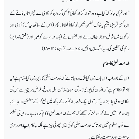
’’اور تم کیا جانو کہ کیا ہے وہ دشوار گزار گھاٹی؟ کسی گردن کو غلامی سے چھڑانا، یا فاقے کے
دن کسی قریبی یتیم یا خاک نشین مکین کو کھانا کھلانا ۔ پھر (اس کے ساتھ یہ کہ) آدمی ان
لوگوں میں شامل ہوجو ایمان لائے اور جنھوں نے ایک دوسرے کو صبر اور (خلق خدا پر)
رحم کی تلقین کی۔ یہ لوگ ہیں دائیں بازو والے۔‘‘ (البلد :
۱۲-۱۸)
خدمت خلق کا مقام
اس کے بعداب اس بات میں کیا شک رہ جاتا ہے کہ خدمت خلق کا دین میں کیا مقام ہے! یہ
کام تواتنا اہم ہے کہ انسان کی پوری زندگی، سوچ، ذہن، دل و دماغ، غرض ہر چیز سے اس کی
عکاسی ہونی چاہئے نہ یہ کہ آدمی ایک شعبہ قائم کر کے یا کھالیں جمع کر کے مطمئن ہو جائے یا
چند درخواستیں لے کر اور نمٹا کر سمجھے کہ ہم نے خدمت خلق کا کام کر دیا ہے۔ دین کی تعلیم
سے تو یہ معلوم نہیں ہوتا کہ خدمت خلق کوئی ایسی چھوٹی چیز ہے بلکہ یہ کام اپنے اندر بڑی
جامعیت اور وسعت رکھتا ہے۔