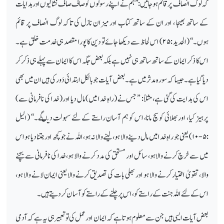
کہ لوگ انصاف پر قائم ہو جائیں:’’ہم نے اپنے رسولوں کو صاف صاف نشانیوں اور ہدایات
کے ساتھ بھیجا ، اور ان کے ساتھ کتاب اور میزان نازل کی تاکہ لوگ انصاف پر قائم
ہوں۔‘‘ (الحدید :
۲۵)
اس لحاظ سے دیکھا جائے تو دین کا پورا مقصد ہی خدمت خلق ہے۔
اس کا ذکر ایمان کے ساتھ ساتھ ہی نہیں ہے بلکہ بعض جگہ اس کا ایمان سے پہلے ہی ذکر کر
دیا گیا ہے۔ جیسا کہ سورہ مدثر میں ہے۔ بعض آیات جو بالکل ابتدائی دَور کی ہیں ان میں بھی
اس کی ہدایت کی گئی ہے، مثلاً: ’’ جس نے (راہِ خدا میں) مال دیا اور (خدا کی نافرمانی سے)
پرہیز کیا ، اور بھلائی کو سچ مانا، اس کو ہم آسان راستے کے لئے سہولت دیںگے۔‘‘ (الیل
:
۵-۱۰)
یعنی جو راہِ خدا میں مال دینے والا ہو، لینے والا نہ ہو، اللہ نے جو کچھ اور جتنا دیا ہو اس
میں سے خرچ کرنے والا ہو، سائل اور مستحق کی مدد کرنے والا ہو، خدا کی نافرمانی سے بچنے
والا، تقویٰ اختیار کرنے والا ہو اور بھلی بات کی تصدیق کرنے والا یعنی ایمان لانے والا ہو،
اس کے لئے اللہ جنت کے راستے کو، اس پر چلنے کے راستے کو آسان کر دیتے ہیں۔
بعض آیات ایسی ہیں جن سے معلوم ہوتا ہے کہ ایمان اور عمل کی تو تعبیر ہی یہ ہے کہ آدمی