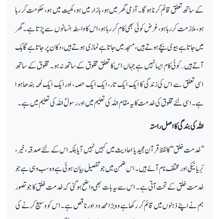
کے ساتھ تعلق قائم کرنا ہوگا۔ آدمی گھر میں ہو، بازار میں ہو، کھیت میں ہو، حکومت کر رہا
ہو، ملازمت کر رہا ہو، غرض کوئی بھی کام کر رہا ہو، اس کا واسطہ انسانوں سے پڑتا ہے۔ گھر
میں جاتا ہے بیوی بچے ہوتے ہیں، مسجد میں جاتا ہے نمازی ہوتے ہیں، دکان پر جاتا ہے گاہک
آتے ہیں… کوئی کام ایسا نہیں ہے جہاں اس کا تعلق مخلوق کے ساتھ نہ ہو۔ مخلوق کے ساتھ
اسی تعلق سے اس کی زندگی کا ایک ایک تار، ایک ایک حصہ، اور ایک ایک لمحہ بندھا ہوا
ہے۔ اسی لئے مخلوق کی خدمت کا یہ مقام اللہ کی تعلیم میں اور رسولؐ اللہ کی تعلیم میں ہے۔
اللہ کی بندگی کا اصل راستہ
’’خدمت خلق‘‘ کا لفظ قرآن مجیدیا احادیث میں کہیں نہیں آیا بلکہ اس کے لئے صدقہ، خیر،
بِّر یا نیکی اور مختلف نام آئے ہیں۔ اس ضمن میں جو تفصیل بیان ہوئی ہے وہ سب وہی ہے جو
خدمت خلق کے تحت آتی ہے۔ اس سے یہ بات بھی واضح ہو گئی کہ خدمت خلق کا جو تصور
ہم نے اپنے ذہنوں میں قائم کر رکھا ہے وہ بڑا محدود اور ناقص ہے۔ اس کو وسیع کرنے کی