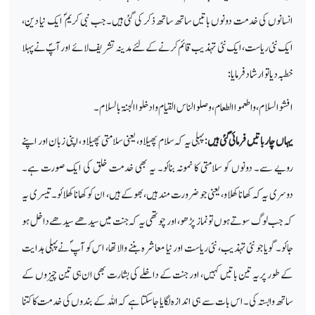
انسانوں کی خدمت دونوں باتیں ساتھ ساتھ ذکر کی گئی ہیں۔جب نبی کریم ؐ ایک نیا دین،
ایک نئی ریاست، ایک نئی تہذیب قائم کرنے کے لئے مدینہ تشریف لائے اور آپؐ نے پہلا
خطبہ دیا تو ارشاد فرمایا:
افشو السلام، واطعموا الطعام، وصلو الناس القیام وادخلوا الجنۃ بالسلام۔
یہاں چار باتیں فرمائی گئی ہیں
: پہلی یہ کہ سلام پھیلاو، یعنی سلامتی پھیلاو ، اپنی زبان اور اپنے
رویے سے۔ دونوں کو سلامتی کا نمونہ بنائو۔ یہ بھی خدمت خلق کی ایک صورت ہے۔
دوسری یہ کہ کھانا کھلاو، یعنی جو ضرورت مند ہیں، بھوکے ہیں، ان کو کھانا کھلائو۔تیسری یہ
کہ جب لوگ سوتے ہوں تو نماز پڑھو، اور چوتھی یہ کہ جنت میں سیدھے سیدھے داخل ہو
جائو۔گویا جو نئی تہذیب، نئی ریاست اور نیا معاشرہ بننے والا تھا، اس کو آپ ؐ نے پہلی ہدایت
کے طور پر یہ تین باتیں کہیں، اور جنت کے داخلے کی بشارت بھی ان ہی تین چیزوں کے
ساتھ وابستہ کی۔اس بات سے ہی اندازہ لگایا جا سکتا ہے کہ اللہ کے بندوں کی خدمت کا کتنا