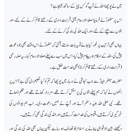
میں نے پوچھا: اللہ نے آپ ؐ کو کس چیز کے ساتھ بھیجا ہے؟
اس پر حضورؐ نے فرمایا: صلۃ الارحام یعنی قرابت داری کے رشتے قائم کرنے کے لئے، اور
بتوں سے بچنے کے لئے، اور ایک اللہ کی بندگی کرنے کے لئے۔
یہاں بھی ترتیب پر غور کیا جائے تو یہ بات سامنے آگئی کہ حضورؐ نے اس وقت بھی جو دعوت
پیش کی، اللہ کے احکام اور پیغام پیش کیا، اس میں سب سے پہلے صلۃ الارحام کہا۔ یہ صلہ رحمی
(قرابت داری کے رشتے قائم کرنا) بھی خدمت خلق ہے۔
حضرت جعفر طیارؓ سے جب نجاشی نے دربار میں پوچھا کہ تم کو کیا تعلیم دی گئی ہے؟ اس پر
انھوں نے کہا کہ ہم پہلے بتوں کی پرستش کرتے تھے ، مردار کھاتے تھے اور ظلم ڈھاتے
تھے۔ نبی صلی اللہ علیہ وسلم آئے اور آپؐ نے ہمیں دعوت دی۔ اب ہم بیوائوں کی
خبرگیری کرتے ہیں، یتیموں کی خدمت کرتے ہیں اور اللہ کی بندگی بھی کرتے ہیں۔
دیکھئے، بین الاقوامی پیمانے پر اسلام کا تعارف ہو رہا ہے لیکن یہاں بھی اللہ کی بندگی اور