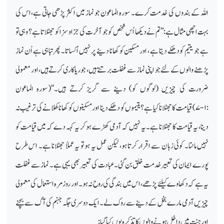
اللہ کے بندوں کی خدمت کرے۔ سورہ الماعون جو نماز میں اکثر پڑھی جاتی ہے،اس کی
بہت اچھی مثال ہے:’’تم نے دیکھا اُس شخص کو جو آخرت کی جزا و سزا کو جھٹلاتا ہے؟ وہی تو
ہے جو یتیم کو دھکے دیتا ہے ، اور مسکین کو کھانا دینے پر نہیں اُکساتا۔ پھر تباہی ہے اُن نماز
پڑھنے والوں کے لئے جو اپنی نماز سے غفلت برتتے ہیں، جو ریاکاری کرتے ہیں،اور معمولی
ضرورت کی چیزیں (لوگوں کو) دینے سے گریز کرتے ہیں۔‘‘(سورہ الماعون
:
۱-۷)
قیامت کا جھٹلانا کیا ہے؟ یتیموں کو دھکے دینا اور مسکینوں کو کھانا کھلانے کی ترغیب نہ
دینا، یہ قیامت کا جھٹلانا ہے۔ یہ نہیں کہ آدمی کھڑے ہو کر یہ کہہ دے کہ میں قیامت کو
نہیں مانتا۔ کوئی زبان سے اقرار کرتا ہو، لیکن عمل یہ ہو تو یہ عملاً جھٹلانا ہے۔ اس طرح
پورے ایمان کی تعبیر خدمت خلق بن گئی۔ عبادت کی تعبیر بھی یہی ہے۔ نماز سے غفلت
یہ ہے کہ دکھاوے کیلئے پڑھے، اس میں بندگی کی روح نہ ہو۔ اور روز مرہ استعمال کی معمولی
چیزیں آدمی مارے بخل کے دینے سے روک لے۔ایک دوسری جگہ جہنم کی آگ سے بچنے
اور جنت میں داخل ہونے والوں کا تذکرہ یوں کیا گیا: