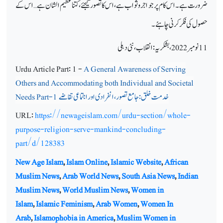
ضرورت ہے۔ اس کام پر جو اجر و ثواب ہے ، اس کا تصور کیجئے، کتنا عظیم الشان ہے… اس کے
حصول کی فکر کرنی چاہئے۔
11 نومبر 2022، بشکریہ: انقلاب، نئی دہلی
Urdu Article Part: 1 -
A General Awareness of Serving
Others and Accommodating both Individual and Societal
خدمت خلق: جامع تصور، انفرادی اور اجتماعی تقاضے
Needs Part-1
URL:
https://newageislam.com/urdu-section/whole-
purpose-religion-serve-mankind-concluding-
part/d/128383
New Age Islam
,
Islam Online
,
Islamic Website
,
African
Muslim News
,
Arab World News
,
South Asia News
,
Indian
Muslim News
,
World Muslim News
,
Women in
Islam
,
Islamic Feminism
,
Arab Women
,
Women In
Arab
,
Islamophobia in America
,
Muslim Women in