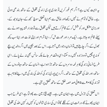
یہ اہمیت کیوں ہے؟ اگر ہم غور کریں تو ہماری پوری زندگی مخلوق کے ساتھ بندھی ہوئی
ہے۔ خالق کو تو ہم نے نہیں دیکھا اور خالق سے ہم اپنا تعلق سوچ سمجھ کے، جان بوجھ کے،
اور بڑی مشکل اور کوشش کر کے قائم کرتے ہیں لیکن مخلوق سے تو ہمارا رشتہ پیدا ہونے سے
پہلے قائم ہو جاتا ہے۔ ایک مرد اور عورت مل کر ، اپنا آرام اور اپنی لذت اور اپنا سب کچھ
بھول کے، اگر چاہتے ہیں تو انسان وجود میں آتا ہے۔ اس کے بعد بچپن میں اگر والدین بچے
کو نہ پوچھیں تو وہ زندہ نہیں رہ سکتا، اسی وقت مر جائے بلکہ سانس بھی نہ لے پائے۔ اسی
طرح انسانی زندگی کا ہر لمحہ دوسروں کے ساتھ جڑا ہوا ہے، انسان کے ساتھ، جانوروں کے
ساتھ، اور اللہ کی مخلوق کے ساتھ۔ اگردین پوری زندگی کو اللہ کی بندگی میں دینے کا نام ہے
تو زندگی کا
۹۰
سے
۹۵
فی صد حصہ خلق کے ساتھ تعلق پر مبنی ہے۔
اس تعلق کی جڑ دل میں ہے، ایمان میں ہے۔ جیسے بیج زمین سے پھوٹتا ہے اسی طرح جب
ایمان پھوٹے گا ، درخت بن کے نکلے گا تواس کی ساری شاخوں کو کہیں نہ کہیں اللہ کی مخلوق