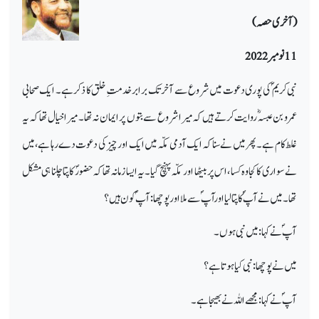
(آخری حصہ)
11 نومبر 2022
نبی کریم ؐ کی پوری دعوت میں شروع سے آخر تک برابر خدمت ِ خلق کا ذکر ہے۔ ایک صحابی
عمرو بن عبسہؓ روایت کرتے ہیں کہ میرا شروع سے بتوں پر ایمان نہ تھا۔ میراخیال تھاکہ یہ
غلط کام ہے۔ پھر میں نے سنا کہ ایک آدمی مکّہ میں ایک اور چیز کی دعوت دے رہا ہے، میں
نے سواری کا کجاوہ کسا ، اس پر بیٹھا اور مکّہ پہنچ گیا۔ یہ ایسا زمانہ تھا کہ حضورؐ کا پتا چلنا ہی مشکل
تھا۔میں نے آپ ؐ کا پتا لیا اورآپ ؐ سے ملا اور پوچھا: آپ ؐ کون ہیں؟
آپ ؐ نے کہا: میں نبی ہوں۔
میں نے پوچھا: نبی کیا ہوتا ہے؟
آپ ؐ نے کہا: مجھے اللہ نے بھیجا ہے۔