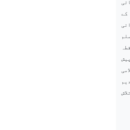
تی
 کے
ائی
لم
قطہ
یش
امی
یم
لاش