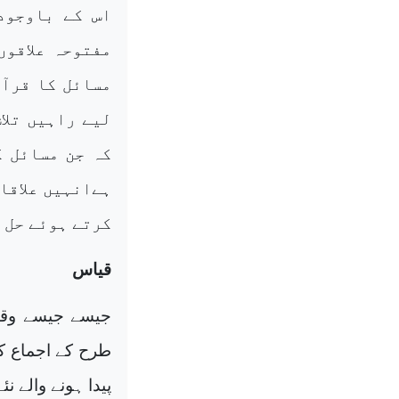
اس کے باوجود
مفتوحہ علاقوں
مسائل کا قرآن
لیے راہیں تلا
کہ جن مسائل ک
ہےانہیں علاقائ
کرتے ہوئے حل 
قیاس
جیسے جیسے وقت 
طرح کے اجماع کے 
پیدا ہونے والے ن