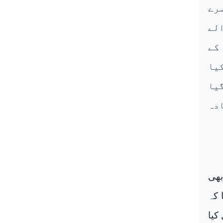
رے
لے
کے
یا
یا
ادہ
بھی
 کہ
کیا