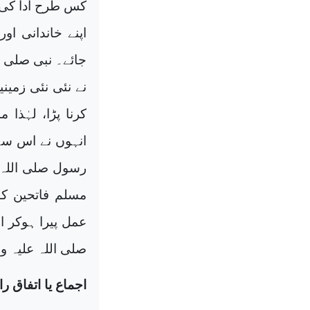
کس طرح ادا کی 
اپنے خاندانی ا
جائے۔ نبی صلی ا
نے نئی نئی زمینی
کرنا پڑا، لہٰذا
انہوں نے اس سے 
رسول صلی اللہ 
مسلم فاتحین کو
عمل پیرا ہوکر 
صلی اللہ علیہ 
اجماع یا اتفاق را