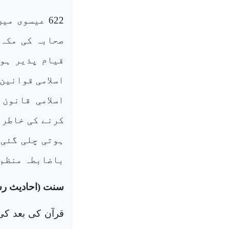
622 عیسوی م
صحابہ کی مکہ 
قیام پذیر ہوا
اسلامی قوانین
اسلامی قانون 
کرنے کی خاطر 
ہوتی چلی گئی۔
باضابطہ منظم 
سنت (احادیث رس
قرآن کی بعد کی 