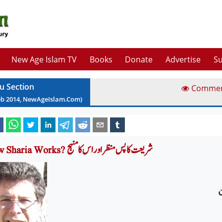
New Age Islam TV
Books
Donate
Advertise
Su
u Section
Comme
eb
2014
, NewAgeIslam.Com)
How Sharia Works? شریعت کا پس منظر اور اس کا منہج