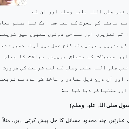
یں نبی صلی اللہ علیہ وسلم اور ان کے
سے مدینہ کو ہجرت کے بعد جب ایک نیا مسلم معاش
 تو تعزیری اور سماجی دونوں شعبوں میں شریعت 
 کی تدوین و ترتیب کا کام عمل میں آیا۔ دھیرے دھ
اور معمولات کے متعلق پیچیدہ سوالات کا جواب پ
نبی صلی اللہ علیہ وسلم کے لیے شریعت کی ضرورت 
 اور آج درج ذیل مصادر و ماخذ کی مدد سے شریعت 
اور منضبط کر دیا گیا ہے:
ول صلی اللہ علیہ وسلم)
عبارتیں
چند محدود مسائل کا حل پیش کرتی ہیں، مثلاً ن