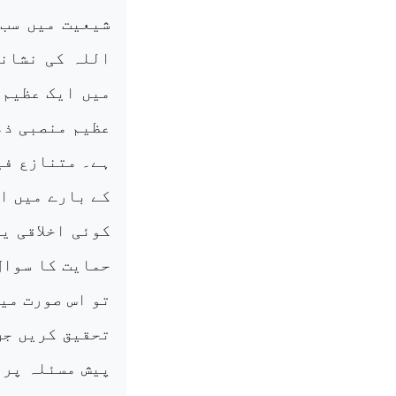
شیعیت میں سب 
اللہ کی نشانی
میں ایک عظیم 
عظیم منصبی ذم
ہے۔ متنازع فی
کے بارے میں ا
کوئی اخلاقی ی
حمایت کا سوال
تو اس صورت می
تحقیق کریں جن
پیش مسئلہ پر 