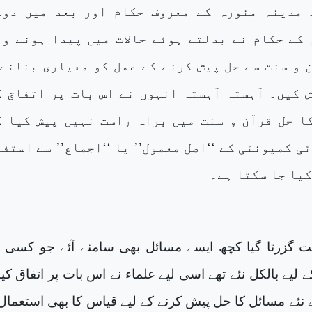
 مدینہ منورہ کے معروف حکام اور بعد میں دوس
 کے حکام نے بدلتے ہوئے حالات میں پیدا ہونے وا
 و سنت سے حل پیش کرنے کے عمل کو معیاری بنانے 
ش کیں۔ آہستہ آہستہ انہوں نے اس بات پر اتفاق ک
ا حل قرآن و سنت میں براہ راست نہیں پیش کیا گ
ی کمیونٹی کے ‘‘اصل معمول’’ یا ‘‘اجماع’’ سے استف
کیا جا سکتا ہے۔
گزرتا گیا کچھ ایسے مسائل بھی سامنے آئے جو کسی 
لیے بالکل نئے تھے اسی لیے علماء نے اس بات پر اتفاق کیا
ئے نئے مسائل کا حل پیش کرنے کے لیے قیاس کا بھی استعمال 