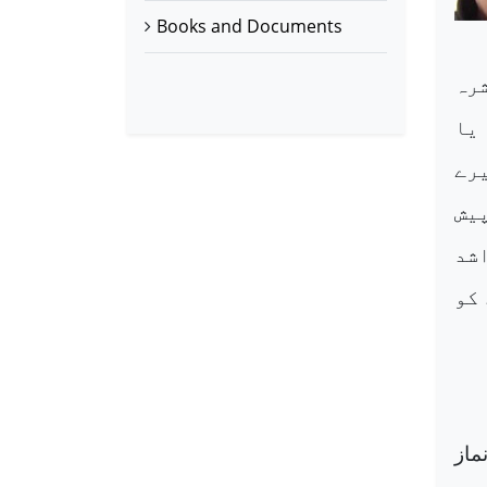
Books and Documents
رہ
یا
یرے
یش
اشد
کو
ماز