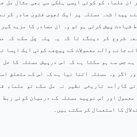
 ان علماء کو کوئی ایسی ہلکی سی بھی مثال مل جا
ئے پیدا شدہ مسئلہ پر ایک ٹھوس فتویٰ صادر کرنے
 شہادت پیش کرتی ہو تو وہ ان مصادر کا مزید گہر
عہ شروع کر دینگے تا کہ یہ پتہ چل سکے کہ مس
ئے جانے والے معمولات کے پیچھے کوئی ایک ایسا ن
ہے جس سے ہو سکتا ہے کہ اس درپیش مسئلہ کا حل پ
ور اگر وہ مسئلہ اتنا نیا ہے کہ اس کے متعلق اسل
ئی کارآمد تاریخی نظیر نہ مل سکے تو علماء قد
 معمول اور اس نوپید مسئلہ کے درمیان کوئی ربط ت
دلال کا استعمال کر سکتے ہیں۔