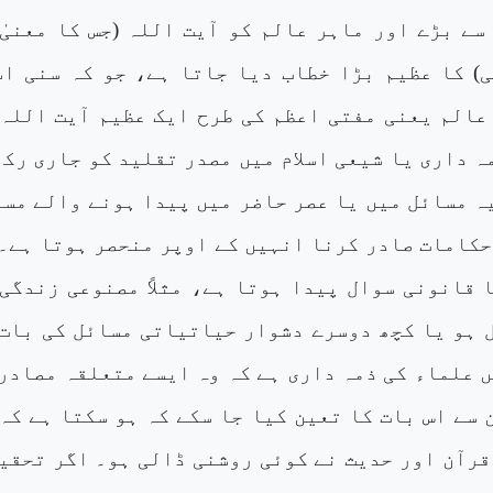
سے بڑے اور ماہر عالم کو آیت اللہ (جس کا معنیٰ
) کا عظیم بڑا خطاب دیا جاتا ہے، جو کہ سنی اسل
عالم یعنی مفتی اعظم کی طرح ایک عظیم آیت اللہ 
ہ داری یا شیعی اسلام میں مصدر تقلید کو جاری رک
ہ مسائل میں یا عصر حاضر میں پیدا ہونے والے مس
حکامات صادر کرنا انہیں کے اوپر منحصر ہوتا ہے۔
ا قانونی سوال پیدا ہوتا ہے، مثلاً مصنوعی زندگی
 ہو یا کچھ دوسرے دشوار حیاتیاتی مسائل کی بات 
ں علماء کی ذمہ داری ہے کہ وہ ایسے متعلقہ مصادر
 سے اس بات کا تعین کیا جا سکے کہ ہو سکتا ہے کہ
قرآن اور حدیث نے کوئی روشنی ڈالی ہو۔ اگر تحقی