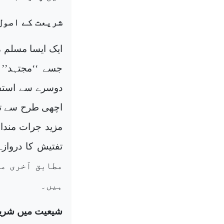
شریعت کے اصول
ایک ایسا مسلم م
جسے ‘‘مجتہد’’
دوسرے سے استفاد
اچھی طرح سے تف
مزید جرات مندان
مطابق آخری مج
ہیں۔
شیعیت میں شریع