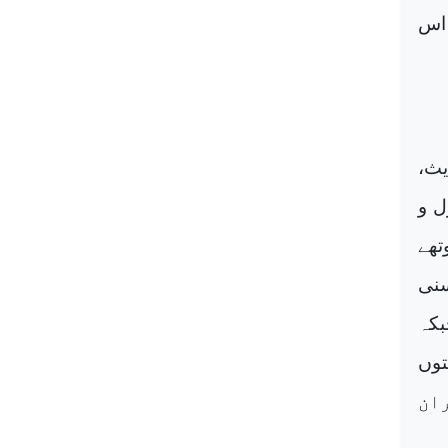
 اس
یث،
ل و
تھے
نی
بکہ
توں
ہب ایران