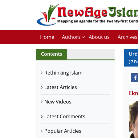
Home
Authors
About us
Archives
Contents
Urd
(
7
F
Rethinking Islam
Latest Articles
New Videos
Latest Comments
Popular Articles