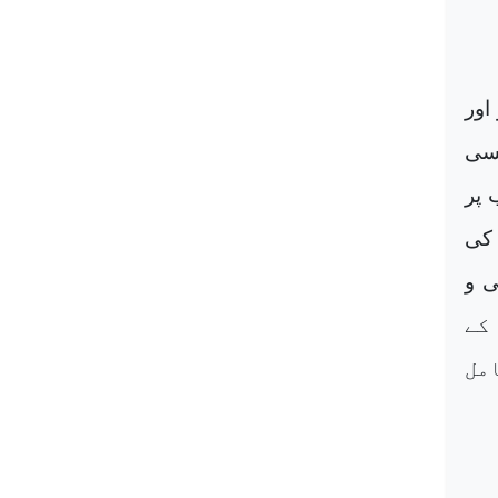
اور
کسی
 پر
 کی
ی و
یہ کے
مل