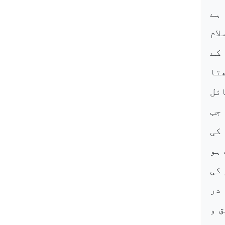
 ہے
ام
کے
ھتا
ائل
 جب
 کی
ہو
 کی
 در
ق و