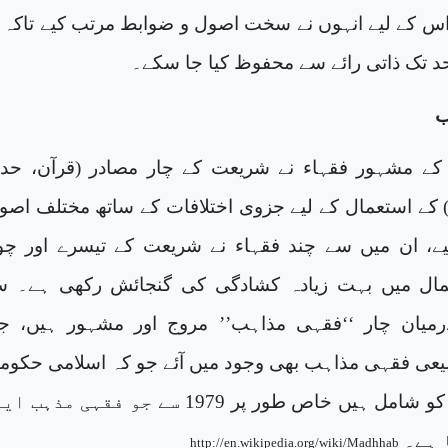
 اس کے لیے انہوں نے سخت اصول و ضوابط مرتب کیے تاکہ
د تک ذاتی رائے سے محفوظ کیا جا سکے۔
ب
ے مشہور فقہاء نے شریعت کے چار مصادر (قرآن، حد
 کے استعمال کے لیے جزوی اختلافات کے ساتھ مختلف اصو
، ان میں سے چند فقہاء نے شریعت کے تیسرے اور چو
مال میں بہت زیادہ کشادگی کی گنجائش رکھی ہے۔ س
رمیان چار ‘‘فقہی مذاہب’’ مروج اور مشہور ہیں، ج
یعی فقہی مذاہب بھی وجود میں آئے جو کہ اسلامی حکوم
کے فقہی اصول کو شامل ہیں خاص طور پر 1979 سے جو فقہی مذ
 ہے۔
http://en.wikipedia.org/wiki/Madhhab