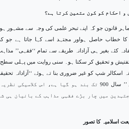
 و احکام کو کون متعین کرتا ہے؟
اہر قانون جو کہ اپنے تبحر علمی کی وجہ سے مشہور ہو 
 کا خطاب حاصل ہواور مجتہد اسے کہا جاتا ہے جو 
ہ کئے بغیر ہی آزادانہ طریقے سے تمام ‘‘فقہی’’ مذاہب
تیش و تحقیق کر سکتا ہو۔ سنی روایت میں پہلی سطح
ہ اسکالر شپ کو غیر ضروری بنا تے ہوئے ‘‘آزادانہ تحقیق
تفتیش کا دروازہ’’ سال 900 تک بند ہو گیا ہے، اس کلاسیکی نظر
تہدین میں چار بڑے فقہی مذاہب کے بانیان ہی شا
ت اسلامیہ کا تصور