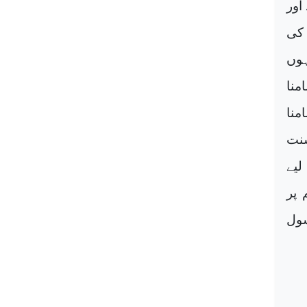
اور
 کی
ہوں
منا
منا
سنت
لیے
 پر
سول