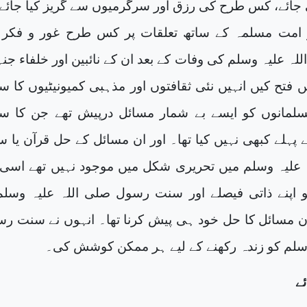
جائے، کس طرح کی رزق اور سرگرمیوں سے گریز کیا جائے 
ور امت مسلمہ کے ساتھ تعلقات پر کس طرح غور و فکر
للہ علیہ وسلم کی وفات کے بعد ان کے نائبین اور خلفاء جن
ں فتح کیں انہیں نئی ثقافتوں اور مذہبی کمیونیٹیوں کا سا
 مسلمانوں کو ایسے بے شمار مسائل درپیش تھے جن کا سا
پہلے کبھی نہیں کیا تھا۔ اور ان مسائل کے حل قرآن یا 
علیہ وسلم میں تحریری شکل میں موجود نہیں تھے اسی 
 اپنے ذاتی فیصلے اور سنت رسول صلی اللہ علیہ وسلم
ان مسائل کا حل خود ہی پیش کرنا تھا۔ انہوں نے سنت ر
وسلم کو زندہ رکھنے کے لیے ہر ممکن کوشش کی۔
ئے