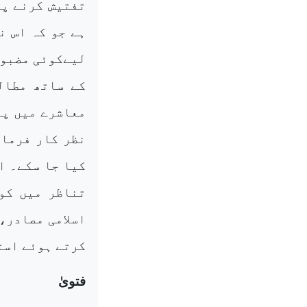
تفتیش کرنے پر
ہے جو کہ اس ن
لیےکوئی مضبوط
کے ساتھ مطال
معاشرے میں پا
نظر کار فرما 
کیا جا سکے۔ ا
تناظر میں کو
اسلامی مصادر،
کرتے ہوئے است
فتویٰ