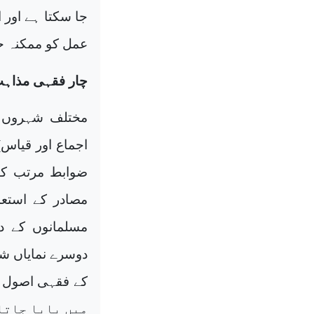
جا سکتا ہے اور
عمل کو ممکنہ ح
چار فقہی مذاہ
مختلف شہروں ک
اجماع اور قیاس)
ضوابط مرتب کیے
مصادر کے استع
مسلمانوں کے د
دوسرے نمایاں ش
میں پایا جاتا