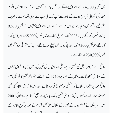
میں تقریباً 24,300 نئے اسرائیلی ہاؤسنگ یونٹس بنائے گئے ہیں، جو کہ 2017 میں اقوام
متحدہ کی نگرانی شروع ہونے کے بعد سے اب تک کی سب سے بڑی تعداد ہے۔ صرف
مشرقی یروشلم میں، مبینہ طور پر اس عرصے کے دوران، اسرائیلی بستیوں کے تقریباً 9,670
یونٹ تعمیر کیے گئے ہیں۔ 2023 تک، مغربی کنارے میں تقریباً 465,000 اسرائیلی آباد
کار تھے، جو تقریباً 300 بستیوں اور چوکیوں میں پھیلے ہوئے تھے، جب کہ مشرقی یروشلم میں
تقریباً 230,000 آباد کار تھے۔
واضح رہے کہ اسرائیل کی ضبطی، بے دخلی اور بستیوں کی تعمیر کی پالیسی بین الاقوامی قانون
کے مطابق ممنوع ہے۔ مثال کے طور پر، 1949 کے چوتھے جنیوا کنونشن کا آرٹیکل 47
واضح طور پر مقبوضہ علاقے کی ضبطی کو ممنوع قرار دیتا ہے، اور اس کا آرٹیکل 49 کسی بھی
مقبوضہ علاقے سے مکینوں کی زبردستی منتقلی یا ملک بدری سے منع کرتا ہے۔ جولائی 2001
میں، اسرائیل نے فلسطینیوں کے تشدد کے خلاف حفاظتی اقدام کے طور پر گرین لائن کے