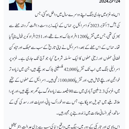
24 اکتوبر 2024
اس ماہ، غزہ میں جاری جنگ اپنے دوسرے سال میں داخل ہو گئی، جس
کی آگ 7 اکتوبر 2023 کو اسرائیل پر حماس کے ایک زبردست دہشت گردانہ حملے سے
بھڑکی تھی، جس میں تقریباً 1200 افراد ہلاک ہوئے تھے، اور 251 افراد کو یرغمال بنایا گیا
تھا۔ حماس کے اس حملے کے بعد، اسرائیل نے اپنی تاریخ کے سب سے مہلک اور تباہ کن
فضائی حملوں اور زمینی حملوں کا ایک سلسلہ شروع کیا، جو آج تک جاری ہے۔ غزہ پر
اسرائیلی جنگ میں اب تک تقریباً 42,000 فلسطینی ہلاک ہو چکے ہیں، جن میں زیادہ تر
خواتین اور بچے شامل ہیں، اور تقریباً 100,000 زخمی ہیں۔ اسرائیل کے حملوں کے نتیجے
میں، غزہ کی 2.3 ملین آبادی میں سے 90 فیصد سے زیادہ لوگ بے گھر ہو چکے ہیں، اور پورا
علاقہ ملبے میں تبدیل ہو چکا ہے، جس سے وہ خوراک، پانی، ادویات اور رسد کی کمی کے
ساتھ، غیر انسانی حالات میں زندہ رہنے پر مجبور ہیں۔
اس مایوسی اور تاریکی کے دور میں، ہیگ میں واقع دنیا کی سب سے بڑی عدالت انٹرنیشنل