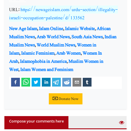
URL:
https://newageislam.com/urdu-section/illegality-
israeli-occupation-palestine/d/133562
New Age Islam
,
Islam Online
,
Islamic Website
,
African
Muslim News
,
Arab World News
,
South Asia News
,
Indian
Muslim News
,
World Muslim News
,
Women in
Islam
,
Islamic Feminism
,
Arab Women
,
Women In
Arab
,
Islamophobia in America
,
Muslim Women in
West
,
Islam Women and Feminism
Donate Now
Compose your comments here