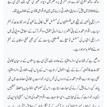
ساتھ ساتھ مغربی کنارے اور مشرقی یروشلم میں دیوار تعمیر کی تھی، جسے آئی سی جے
نے 2004 میں پیش کردہ اپنی مشاورتی رائے میں بین الاقوامی قانون کے خلاف پایا تھا۔
اسرائیلی پالیسی کے نتیجے میں فلسطینیوں کی مسلسل نقل مکانی نے کشیدگی اور تنازعات کو جنم
دیا ہے۔ اقوام متحدہ کے ہائی کمشنر برائے انسانی حقوق، وولکر ترک کے مطابق، او پی ٹی میں
اسرائیلی بستیوں کی مسلسل توسیع سے فلسطینی ریاست کے کسی بھی عملی امکان کے ختم
ہونے کا خطرہ موجود ہے۔
واضح رہے کہ متنازعہ فیہ دائرہ اختیار کے علاوہ، جسے آئی سی جے ریاستوں کے درمیان قانونی
تنازعات کا تصفیہ کرنے کے لیے استعمال کرتا ہے، اس کے پاس ایک مشاورتی دائرہ اختیار
بھی ہے، جو اسے اقوام متحدہ کے اداروں کی تحریری درخواست پر قانونی معاملات میں غیر
پابند کن رائے پیش کرنے کی اجازت دیتا ہے۔ اس کی خصوصی ایجنسیاں یا متعلقہ تنظیمیں
ایسی درخواست کرنے کی مجاز ہیں۔ اسی مناسبت سے، اقوام متحدہ کی جنرل اسمبلی (یو این جی
اے) نے 30 دسمبر 2022 کو اپنے آئین کے آرٹیکل 65 کے مطابق، آئی سی جے سے