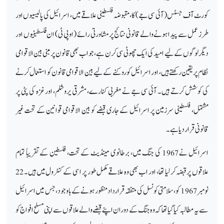
کورٹ آف جسٹس (آئی سی جے) کا، مقبوضہ فلسطینی علاقے میں، اسرائیل کی پالیسیوں اور
طرز عمل سے پیدا ہونے والے قانونی نتائج پر مشاورتی رائے (او پی ٹی) ان فلسطینیوں اور
دیگر لوگوں کے لیے امید کی ایک چھوٹی سی کرن ہے، جو اب بھی قانون پر مبنی بین الاقوامی
نظام پر یقین رکھتے ہیں، اور اسرائیل کو روکنے کے لیے بین الاقوامی قانون کو استعمال کرنے
کی کوشش کرتے ہیں۔ آئی سی جے نے مغربی کنارے، مشرقی یروشلم، اور غزہ کی پٹی پر
مشتمل، فلسطینی سرزمین پر اسرائیل کے جاری قبضے کو بین الاقوامی قوانین کے تحت غیر
قانونی قرار دیا ہے۔
اسرائیل نے 1967 کی جنگ میں، برطانوی مینڈیٹ کے تحت، فلسطین کے تقریباً تمام
علاقوں پر قبضہ کر لیا تھا، اور اب بھی وہ علاقے مکمل طور پر اسی کے کنٹرول میں ہیں۔ 22
نومبر 1967 کو، سلامتی کونسل کی متفقہ قرارداد منظور ہونے کے باوجود، جس میں اسرائیل
سے یہ مطالبہ کیا گیا تھا کہ وہ جنگ کے دوران اپنے قبضے والے علاقوں سے اپنی مسلح افواج کو