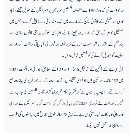
درخواست کی کہ وہ 1967 سے مقبوضہ فلسطینی سرزمین پر اسرائیل کے طویل قبضے، آباد
کاری اور ضبطی کے قانونی نتائج کے بارے میں ایک مشاورتی رائے پیش کرے، جس میں
فلسطینی عوام کے حق خود ارادیت چھینے جانے، امتیازی سلوک پر مبنی قانون سازی، اور
یروشلم کے مقدس شہر سمیت اس کے زیر قبضہ علاقوں کی آبادیاتی ساخت، کردار اور
حیثیت کو تبدیل کرنے کی کوششیں شامل ہوں۔
آئی سی جے کے آئین کے آرٹیکل 66(1) اور (2) کے مطابق، جولائی اور اگست 2023
میں 52 ممالک اور تین بین الاقوامی تنظیموں نے عدالت کے سامنے تحریری بیانات جمع
کرائے تھے۔ دلچسپ بات یہ ہے کہ تقریباً تمام تحریری گزارشات فلسطین کی جانب سے
تھیں۔ عدالت نے فروری 2024 میں زبانی دلائل کی سماعت کی۔ اسرائیل نے عدالتی
کارروائی کا بائیکاٹ کیا۔ آئی سی جے نے اپنی 78 سالہ طویل تاریخ میں ریاستوں کی طرف
سے اتنا بڑا ردعمل نہیں دیکھا۔