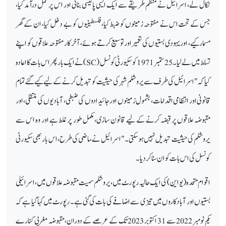
نکال لے، اسرائیل نے منظم طریقے سے ایک ایسی پالیسی بنائی اور اس پر عمل درآمد کیا،
جس کے تحت اس نے مفتوحہ زمینوں کو ضبط کیا، فلسطینیوں کو بے دخل کیا، ان کے گھر
مسمار کیے، اور یہودی بستیوں کی تعمیر اور توسیع کرتے ہوئے، آخر کار مفتوحہ علاقوں کو اپنے
تسلط میں لے لیا۔ 25 ستمبر 1971 کو سکیورٹی کونسل (
SC
) نے ایک بار پھر اس بات کا اعادہ
کیا کہ "اسرائیل کی طرف سے یروشلم شہر کی حیثیت کو تبدیل کرنے کے لیے کیے گئے تمام
قانونی اور انتظامی اقدامات، بشمول زمینوں اور جائیدادوں کی ضبطی، آبادیوں کی منتقلی، اور
مقبوضہ علاقوں پر قبضہ کرنے کے لیے قانون سازی، مکمل طور پر غلط ہے اور وہ اس سے
یروشلم کی حیثیت تبدیل نہیں ہو سکتی۔" اسرائیل نے، ماضی کی طرح، اس بار بھی سکیورٹی
کونسل کی اس بات کو ان سنا کر دیا۔
اقوام متحدہ (یو این) کی ایک حالیہ رپورٹ میں، یروشلم سمیت مقبوضہ علاقوں میں، اسرائیلی
بستیوں اور آباد کاروں میں تیزی سے اضافے کی بات کی گئی ہے۔ رپورٹ میں کہا گیا ہے کہ
یکم نومبر 2022 سے 31 اکتوبر 2023 تک کے عرصے کے دوران، مقبوضہ مغربی کنارے