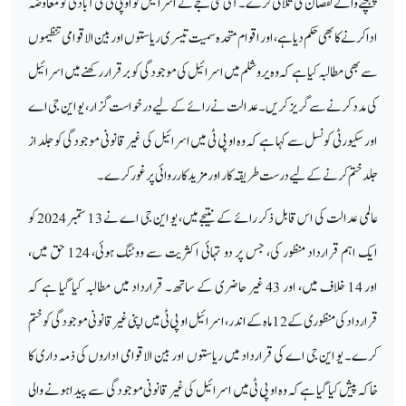
پہنچنے والے نقصان کی تلافی کرے۔ آئی سی جے نے اسرائیل کو او پی ٹی کی آبادی کو معاوضہ
ادا کرنے کا بھی حکم دیا ہے، اور اقوام متحدہ سمیت تیسری ریاستوں اور بین الاقوامی تنظیموں
سے بھی مطالبہ کیا ہے کہ وہ یروشلم میں اسرائیل کی موجودگی کو برقرار رکھنے میں اسرائیل
کی مدد کرنے سے گریز کریں۔ عدالت نے رائے کے لیے درخواست گزار، یو این جی اے
اور سکیورٹی کونسل سے کہا ہے کہ وہ او پی ٹی میں اسرائیل کی غیر قانونی موجودگی کو جلد از
جلد ختم کرنے کے لیے درست طریقہ کار اور مزید کارروائی پر غور کرے۔
عالمی عدالت کی اس قابل ذکر رائے کے نتیجے میں، یو این جی اے نے 13 ستمبر 2024 کو
ایک اہم قرارداد منظور کی، جس پر دو تہائی اکثریت سے ووٹنگ ہوئی، 124 حق میں،
اور 14 خلاف میں، اور 43 غیر حاضری کے ساتھ۔ قرارداد میں مطالبہ کیا گیا ہے کہ
قرارداد کی منظوری کے 12 ماہ کے اندر، اسرائیل او پی ٹی میں اپنی غیر قانونی موجودگی کو ختم
کرے۔ یو این جی اے کی قرارداد میں ریاستوں اور بین الاقوامی اداروں کی ذمہ داری کا
خاکہ پیش کیا گیا ہے کہ وہ او پی ٹی میں اسرائیل کی غیر قانونی موجودگی سے پیدا ہونے والی