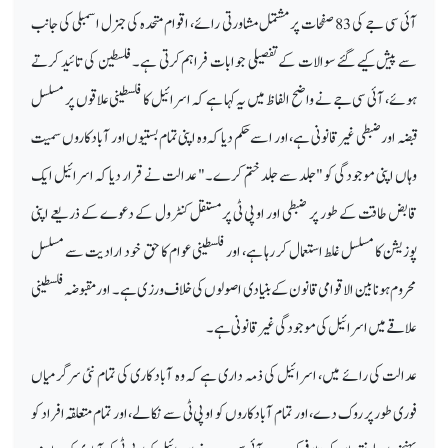
آئی سی جے کی 83 صفحات پر مشتمل مشاورتی رائے، اقوام متحدہ کی جنرل اسمبلی کی جانب
سے پیش کیے گئے سوالات کے تفصیلی جوابات فراہم کرتی ہے۔ فلسطین کی تائید کرتے
ہوئے، آئی سی جے نے واضح الفاظ میں یہ کہا ہے کہ اسرائیل کا فلسطینی علاقوں پر مسلسل
قبضہ اور ضبطی غیر قانونی ہے، اور اسے حکم دیا کہ وہ اپنی تمام بستیوں اور آباد کاروں سمیت
وہاں اپنی موجودگی کو "جلد سے جلد ختم کرے۔" عدالت نے قرار دیا کہ اسرائیل ایک
قابض طاقت کے طور پر ضبطی اور او پی ٹی پر مستقل کنٹرول کے دعوے کے ذریعے اپنی
پوزیشن کا مسلسل غلط استعمال کر رہا ہے، اور فلسطینی عوام کا حق خود ارادیت سے مسلسل
محروم ہونا بین الاقوامی قانون کے بنیادی اصولوں کی خلاف ورزی ہے۔ اور مقبوضہ فلسطینی
علاقے میں اسرائیل کی موجودگی غیر قانونی ہے۔
عدالت کی رائے میں، اسرائیل کی ذمہ داری ہے کہ وہ آباد کاری کی تمام نئی سرگرمیاں
فوری طور پر روک دے، اور تمام آباد کاروں کو او پی ٹی سے نکالے، اور تمام متعلقہ افراد کو