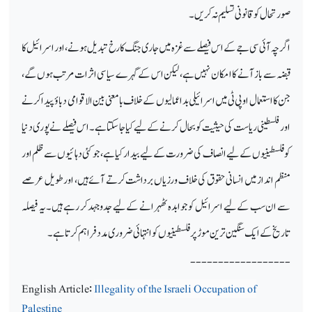
صورتحال کو قانونی تسلیم نہ کریں۔
اگرچہ آئی سی جے کے اس فیصلے سے غزہ میں جاری جنگ کا رخ تبدیل ہونے، اور اسرائیل کا
قبضہ سے باز آنے کا امکان نہیں ہے، لیکن اس کے گہرے سیاسی اثرات مرتب ہوں گے،
جن کا استعمال او پی ٹی میں اسرائیلی بداعمالیوں کے خلاف بامعنی بین الاقوامی دباؤ پیدا کرنے
اور فلسطینی ریاست کی حیثیت کو بحال کرنے کے لیے کیا جا سکتا ہے۔ اس فیصلے نے پوری دنیا
کو فلسطینیوں کے لیے انصاف کی ضرورت کے لیے بیدار کیا ہے، جو کئی دہائیوں سے ظلم اور
منظم انداز میں انسانی حقوق کی خلاف ورزیاں برداشت کرتے آئے ہیں، اور طویل عرصے
سے ان سب کے لیے اسرائیل کو جوابدہ ٹھہرانے کے لیے جدوجہد کر رہے ہیں۔ یہ فیصلہ
تاریخ کے ایک سنگین ترین موڑ پر فلسطینیوں کو انتہائی ضروری مدد فراہم کرتا ہے۔
------------------
English Article:
Illegality of the Israeli Occupation of
Palestine