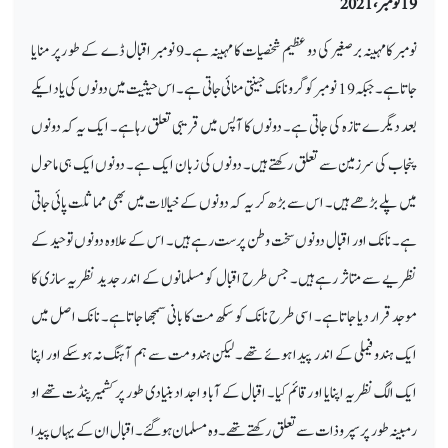
19 نومبر،2021
نومبر کامہینہ برصغیر کی دو عظیم شخصیات کا مہینہ ہے۔9 نومبر اقبال ڈے کے طو رپر منایا
جاتاہے۔ جبکہ 19 نومبر کو گرونانک جینتی منائی جاتی ہے۔ اس حیثیت میں دونوں کی یاد ایکے
بعد دیگرے تازہ کی جاتی ہے۔ دونوں کا آپس میں قریبی تعلق رہاہے۔ ایک یہ کہ دونوں
پنجاب کی سرزمین سے تعلق رکھتے ہیں۔ دونوں کی زبان ایک ہے۔ دونوں ایک ہی ماحول
میں پلے بڑھے ہیں۔ اس سے بڑھ کر یہ کہ دونوں کے خیالات میں بھی مماثلت پائی جاتی
ہے۔ نانک اور اقبال دونوں سخت وطن پرست رہے ہیں۔ اس کے علاوہ دونوں توحید کے
نظریے سے متاثر رہے ہیں۔ جس طرح اقبال کو مسلمانوں کے اندر جدید نظریہ سازی کا
موجد قرار دیا جاتاہے۔ اسی طرح نانک کو سکھ مت کا بانی سمجھا جاتاہے۔ نانک اصل میں
ایک ہندو فیملی کے اندر پیدا ہوئے تھے۔ لیکن ہندو مت سے ہم آہنگ نہ ہوسکے اور اپنا
ایک الگ نظریہ اپنایا او رقائم کیا۔ اقبال کے آبا و اجداد بنیادی طور پر کشمیر پنڈت تھے او
رمبینہ طور پر سپروذات سے تعلق رکھتے تھے۔ وہ مسلمان ہوگئے۔اقبال ان کے یہاں پیدا