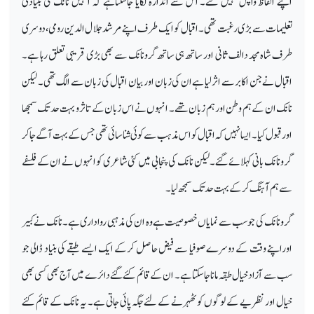
اپنے الفاظ واپس نہیں لئے۔ اس سے اندازہ لگایا جاسکتاہے کہ انہیں نانک کی بنیادی
تعلیمات سے بڑی رغبت تھی۔ اقبال کو ایک طرف اپنے مرشد جلا ل الدین رومی، دوسری
طرف شاہ مجد دالف ثانی اور ساتھ ہی ساتھ گرونانک سے بھی بڑی قریبی تعلق رہا ہے۔
اقبال نے جن اکابر سے اثر لیا ہے ان کی زبان او ربیان اقبال کی زبان سے الگ تھی۔ لیکن
نانک ان کے ہم وطن اورہم زبان تھے۔ انہوں نے اس زبان کے تاثر و بہت حد تک سمجھا
او رقبول کیا۔ ایسا نہیں کہ اقبال کو اس مذہب سے کوئی شناسائی تھی جس کے بہت آگے جاکر
گرونانک بانی کہلائے گئے۔ لیکن نانک کی پنجابی میں کئی شاعری کو انہوں نے ان کے فلسفے
سے ہم آہنگ کر کے بہت حد تک سمجھ لیا۔
گرونانک کی جو سب سے نمایاں خصوصیت ہے وہ ان کی مذہبی رواداری ہے۔ نانک نے کبیر
اوراپنے وقت کے دوسرے صوفیا سے فیض حاصل کرکے ایک ایسے طبقے کی بنیاد ڈالی جو
سب سے آزاد خیال طبقہ مانا جاسکتا ہے۔ ان کے قائم کئے گئے دائرے میں آج بھی کسی بھی
خیال اور نظریے کے لوگوں کو ٹھہرنے کے لئے جگہ پائی جاتی ہے۔ یہ نانک کے قائم کئے