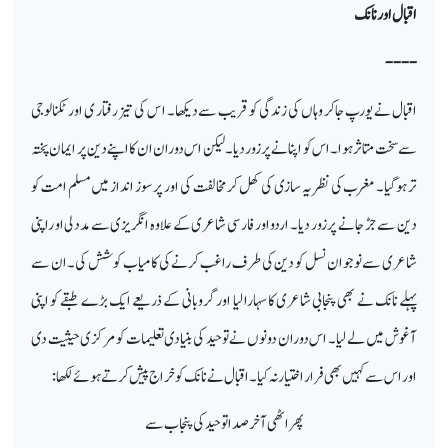
اقبال اور نانک
----
اقبال نے یورپ جاکر وہاں کی زندگی کو قریب سے دیکھا۔ ا س کی تیز رفتار ی اور ٹکنالوجی
سے سخت متاثر ہوا۔ اس کو اپنانے پر زور دیا۔لیکن اس دوران ان کا اپنے دین پر ایمان پختہ
تر ہوگیا۔ مغرب کی نظریہ سازی کی کھل کر مخالفت کی اور پرسوز انداز میں مسلم امت کو
دین سے جڑ جانے پر زور دیا۔ اردو اور فارسی شاعری کے علاوہ انگریزی سے مدد لی او راپنی
شاعری سے نوجوان نسل کو دین کی طرف راغب کرنے کی کامیاب کوشش کی۔ ان سے
پہلے نانک نے بھی پنجابی شاعری کا سہارا لیا اور گروبانی کے ذریعے ایک بڑے طبقے کو اپنی
آغوش میں لے لیا۔ اس دوران دونوں نے توحید کی بنیادی تعلیمات کو مرکزی حیثیت دی
اور اس سے کہیں بھی فرار اختیار نہ کیا۔ اقبال نے نانک کو خراج پیش کرتے ہوئے لکھا:
پھر اٹھی آخر صدا توحید کی پنجاب سے