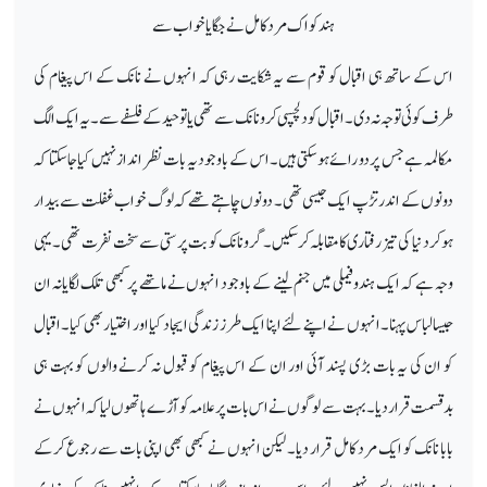
ہند کو اک مرد کامل نے جگا یا خواب سے
اس کے ساتھ ہی اقبال کو قوم سے یہ شکایت رہی کہ انہوں نے نانک کے اس پیغام کی
طرف کوئی توجہ نہ دی۔ اقبال کو دلچسپی کرونانک سے تھی یا توحید کے فلسفے سے۔ یہ ایک الگ
مکالمہ ہے جس پر دو رائے ہوسکتی ہیں۔ اس کے باوجود یہ بات نظر انداز نہیں کیا جاسکتا کہ
دونوں کے اندر تڑپ ایک جیسی تھی۔ دونوں چاہتے تھے کہ لوگ خواب غفلت سے بیدار
ہوکر دنیا کی تیز رفتاری کامقابلہ کرسکیں۔ گرونانک کو بت پرستی سے سخت نفرت تھی۔ یہی
وجہ ہے کہ ایک ہندو فیملی میں جنم لینے کے باوجود انہوں نے ماتھے پر کبھی تلک لگایا نہ ان
جیسا لباس پہنا۔ انہوں نے اپنے لئے اپنا ایک طرز زندگی ایجاد کیا اور اختیار بھی کیا۔اقبال
کو ان کی یہ بات بڑی پسند آئی اور ان کے اس پیغام کو قبول نہ کرنے والوں کو بہت ہی
بدقسمت قرار دیا۔ بہت سے لوگوں نے اس بات پر علامہ کو آڑے ہاتھوں لیا کہ انہوں نے
بابا نانک کو ایک مرد کامل قرار دیا۔ لیکن انہوں نے کبھی بھی اپنی بات سے رجوع کرکے