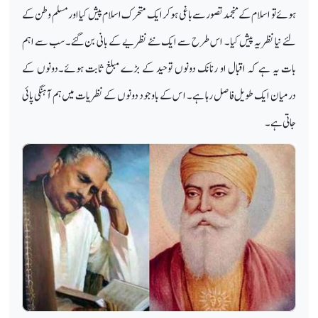
ہوئے تو اسلام کے منجمد تصور سے باغی ہوکر ایک متحرک اسلام پیش کیا اور مسلم وطن کے
لئے نیا نظریہ پیش کیا۔ اس طرح سے ایک نئے نظریے کے بانی بن گئے۔ سب سے اہم
بات یہ ہے کہ اقبال او رنانک دونوں توحید کے بڑے مبلغ ثابت ہوئے۔دونوں کے
درمیان ایک طویل فاصل رہا ہے۔ ا س کے باوجود دونوں کے نظریات میں ہم آہنگی پائی
جاتی ہے۔