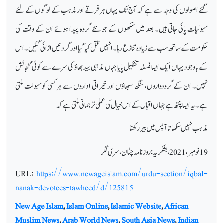
گئے اصولوں کی وجہ سے ہے کہ آج تک یہاں ہر فرقے اور مذہب کے لوگوں کے لئے
سہولیات پائی جاتی ہیں۔ بعد میں سکھوں کے جو نئے گروہ پیدا ہوئے ان کے وقت کی
حکومت کے ساتھ سب سے زیادہ تنازع رہا۔ انہیں قتل کیا گیا اور گردنیں اڑائی گئیں۔ اس
کے باوجود یہاں ایک ایسا فلسفہ تشکیل پایا جہاں مذہبی بید بھاؤ کی سرے سے کوئی گنجائش
نہیں۔ ان کے گرودواروں، سنگھ سبھاؤں اور خیراتی اداروں سے ہر کسی کوسہولت ملتی
ہے۔ یہ ایسا پنتھ ہے جہاں اقبال کے اس خیال کی عملی ترجمانی ملتی ہے کہ
مذہب نہیں سکھاتا آپس میں بیر رکھنا
19 نومبر،2021، بشکریہ: روزنامہ چٹان، سری نگر
URL:
https://www.newageislam.com/urdu-section/iqbal-
nanak-devotees-tawheed/d/125815
New Age Islam
,
Islam Online
,
Islamic Website
,
African
Muslim News
,
Arab World News
,
South Asia News
,
Indian