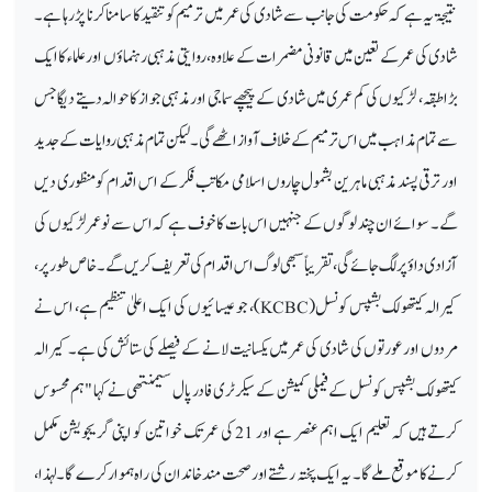
نتیجۃ یہ ہے کہ حکومت کی جانب سے شادی کی عمر میں ترمیم کو تنقید کا سامنا کرنا پڑ رہا ہے۔
شادی کی عمر کے تعین میں قانونی مضمرات کے علاوہ، روایتی مذہبی رہنماؤں اور علماء کا ایک
بڑا طبقہ، لڑکیوں کی کم عمری میں شادی کے پیچھے سماجی اور مذہبی جواز کا حوالہ دیتے دیگا جس
سے تمام مذاہب میں اس ترمیم کے خلاف آواز اٹھے گی۔ لیکن تمام مذہبی روایات کے جدید
اور ترقی پسند مذہبی ماہرین بشمول چاروں اسلامی مکاتب فکر کے اس اقدام کو منظوری دیں
گے۔ سوائے ان چند لوگوں کے جنہیں اس بات کا خوف ہے کہ اس سے نوعمر لڑکیوں کی
آزادی داؤ پر لگ جائے گی، تقریباً سبھی لوگ اس اقدام کی تعریف کریں گے۔ خاص طور پر،
کیرالہ کیتھولک بشپس کونسل (
KCBC
)، جو عیسائیوں کی ایک اعلیٰ تنظیم ہے، اس نے
مردوں اور عورتوں کی شادی کی عمر میں یکسانیت لانے کے فیصلے کی ستائش کی ہے۔ کیرالہ
کیتھولک بشپس کونسل کے فیملی کمیشن کے سیکرٹری فادر پال سیمنتھی نے کہا "ہم محسوس
کرتے ہیں کہ تعلیم ایک اہم عنصر ہے اور 21 کی عمر تک خواتین کو اپنی گریجویشن مکمل
کرنے کا موقع ملے گا۔ یہ ایک پختہ رشتے اور صحت مند خاندان کی راہ ہموار کرے گا۔ لہذا،