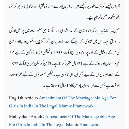
ہم اس فیصلے کو مثبت طور پر دیکھتے ہیں"۔ اس بیان سے اسلامی فقہاء اور قانونی ماہرین کو بھی
کچھ سیکھ حاصل کرنا چاہیے۔
ہمیں یہ سمجھنا چاہیے کہ ہندوستان کے اندر شادی اور دیگر مذہبی معمولات میں پرسنل لاء کی
بالادستی ہے۔ اس میں شادی کے لیے کچھ معیارات بیان کئے گئے ہیں، بشمول دولہا اور دلہن
کی عمر کے۔ مثال کے طور پر، ہندو میرج ایکٹ، 1955 کا سیکشن 5 (
iii
) دلہن کے لیے کم از
کم 18 سال اور دولہا کے لیے 21 سال مقرر کرتا ہے۔ انڈین کرسچن میرج ایکٹ 1872
کے تحت عیسائیوں کے لیے بھی ایسا ہی قانون ہے۔ لیکن مسلمانوں کے لیے عمر کا معیار
بلوغت ہے جس سے مراد دولہا یا دلہن کا 15 سال کا ہو جانا ہے۔
English Article:
Amendment Of The Marriageable Age For
Girls In India In The Legal Islamic Framework
Malayalam Article:
Amendment Of The Marriageable Age
For Girls In India In The Legal Islamic Framework