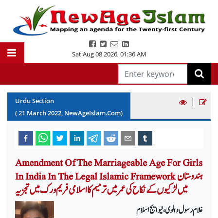
Sat Aug 08 2026
,
01:36 AM
|
Urdu Section
(
21
March
2022
, NewAgeIslam.Com)
Amendment Of The Marriageable Age For Girls
In India In The Legal Islamic Framework ہندوستان
میں لڑکیوں کے نکاح کی عمر میں ترمیم کا اسلامی فریم ورک میں تجزیہ
غلام رسول دہلوی، نیو ایج اسلام