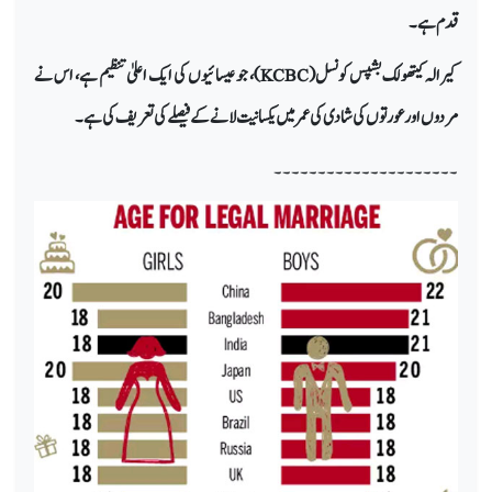
قدم ہے۔
کیرالہ کیتھولک بشپس کونسل (
KCBC
)، جو عیسائیوں کی ایک اعلیٰ تنظیم ہے، اس نے
مردوں اور عورتوں کی شادی کی عمر میں یکسانیت لانے کے فیصلے کی تعریف کی ہے۔
۔۔۔۔۔۔۔۔۔۔۔۔۔۔۔۔۔۔۔۔۔