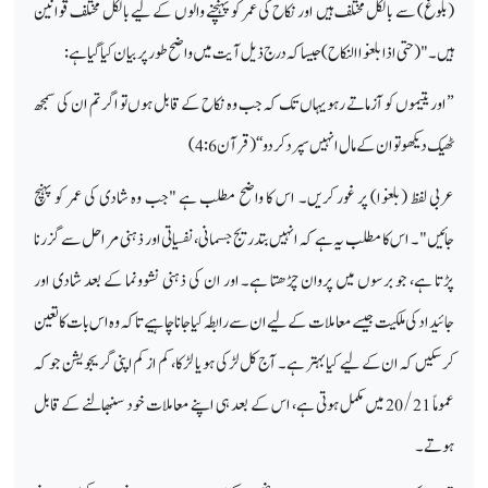
(بلوغ) سے بالکل مختلف ہیں اور نکاح کی عمر کو پہنچنے والوں کے لیے بالکل مختلف قوانین
ہیں۔ " (حتى اذا بلغوا النكاح) جیسا کہ درج ذیل آیت میں واضح طور پر بیان کیا گیا ہے:
’’اور یتیموں کو آزماتے رہو یہاں تک کہ جب وہ نکاح کے قابل ہوں تو اگر تم ان کی سمجھ
ٹھیک دیکھو تو ان کے مال انہیں سپرد کردو‘‘ (قرآن 4:6)
عربی لفظ (بلغوا) پر غور کریں۔ اس کا واضح مطلب ہے "جب وہ شادی کی عمر کو پہنچ
جائیں"۔ اس کا مطلب یہ ہے کہ انہیں بتدریج جسمانی، نفسیاتی اور ذہنی مراحل سے گزرنا
پڑتا ہے، جو برسوں میں پروان چڑھتا ہے۔ اور ان کی ذہنی نشوونما کے بعد شادی اور
جائیداد کی ملکیت جیسے معاملات کے لیے ان سے رابطہ کیا جانا چاہیے تاکہ وہ اس بات کا تعین
کر سکیں کہ ان کے لیے کیا بہتر ہے۔ آج کل لڑکی ہو یا لڑکا، کم از کم اپنی گریجویشن جو کہ
عموماً 20/21 میں مکمل ہوتی ہے، اس کے بعد ہی اپنے معاملات خود سنبھالنے کے قابل
ہوتے۔