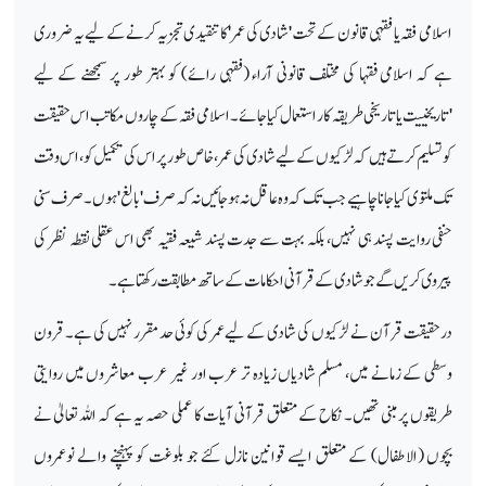
اسلامی فقہ یا فقہی قانون کے تحت 'شادی کی عمر' کا تنقیدی تجزیہ کرنے کے لیے یہ ضروری
ہے کہ اسلامی فقہا کی مختلف قانونی آراء (فقہی رائے) کو بہتر طور پر سمجھنے کے لیے
'تاریخییت یا تاریخی طریقہ کار استعمال کیا جائے۔ اسلامی فقہ کے چاروں مکاتب اس حقیقت
کو تسلیم کرتے ہیں کہ لڑکیوں کے لیے شادی کی عمر، خاص طور پر اس کی تکمیل کو، اس وقت
تک ملتوی کیا جانا چاہیے جب تک کہ وہ عاقل نہ ہو جائیں نہ کہ صرف 'بالغ' ہوں۔ صرف سنی
حنفی روایت پسند ہی نہیں، بلکہ بہت سے جدت پسند شیعہ فقیہ بھی اس عقلی نقطہ نظر کی
پیروی کریں گے جو شادی کے قرآنی احکامات کے ساتھ مطابقت رکھتا ہے۔
درحقیقت قرآن نے لڑکیوں کی شادی کے لیے عمر کی کوئی حد مقرر نہیں کی ہے۔ قرون
وسطی کے زمانے میں، مسلم شادیاں زیادہ تر عرب اور غیر عرب معاشروں میں روایتی
طریقوں پر مبنی تھیں۔ نکاح کے متعلق قرآنی آیات کا عملی حصہ یہ ہے کہ اللہ تعالیٰ نے
بچوں (الاطفال) کے متعلق ایسے قوانین نازل کئے جو بلوغت کو پہنچنے والے نوعمروں