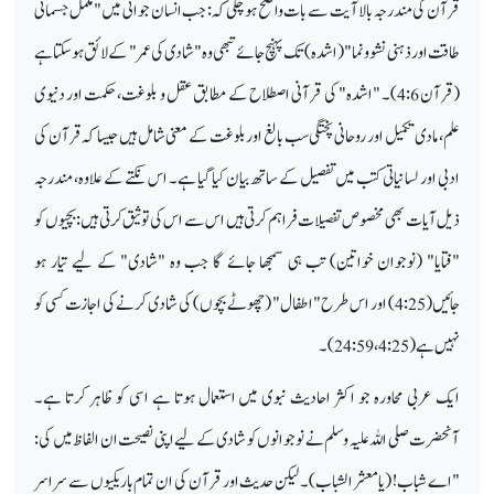
قرآن کی مندرجہ بالا آیت سے بات واضح ہو چکی کہ: جب انسان جوانی میں "مکمل جسمانی
طاقت اور ذہنی نشوونما" (اشدہ) تک پہنچ جائے تبھی وہ "شادی کی عمر" کے لائق ہو سکتا ہے
(قرآن 4:6)۔ "اشدہ" کی قرآنی اصطلاح کے مطابق عقل و بلوغت، حکمت اور دنیوی
علم، مادی تکمیل اور روحانی پختگی سب بالغ اور بلوغت کے معنی شامل ہیں جیسا کہ قرآن کی
ادبی اور لسانیاتی کتب میں تفصیل کے ساتھ بیان کیا گیا ہے۔ اس نکتے کے علاوہ، مندرجہ
ذیل آیات بھی مخصوص تفصیلات فراہم کرتی ہیں اس سے اس کی توثیق کرتی ہیں: بچیوں کو
"فتایا" (نوجوان خواتین) تب ہی سمجھا جائے گا جب وہ "شادی" کے لیے تیار ہو
جائیں(4:25) اور اس طرح "اطفال" (چھوٹے بچوں) کی شادی کرنے کی اجازت کسی کو
نہیں ہے (4:25، 24:59)۔
ایک عربی محاورہ جو اکثر احادیث نبوی میں استعمال ہوتا ہے اسی کو ظاہر کرتا ہے۔
آنحضرت صلی اللہ علیہ وسلم نے نوجوانوں کو شادی کے لیے اپنی نصیحت ان الفاظ میں کی:
"اے شباب! (یا معشر الشباب)۔ لیکن حدیث اور قرآن کی ان تمام باریکیوں سے سراسر