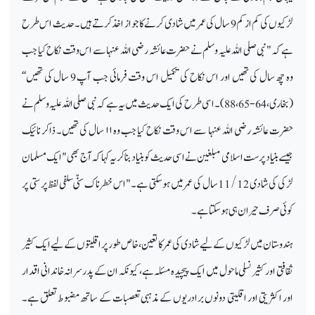
لڑکیوں کی کم از کم 9 سال کی عمر میں شادی کرنے کا جواز اخذ کرتے ہیں۔ حدیث اس طرح
ہے کہ "نبی صلی اللہ علیہ وسلم نے حضرت عائشہ رضی اللہ عنہا سے اس وقت نکاح کیا جب
وہ چھ سال کی تھیں اور اس نکاح کی تکمیل اس وقت فرمائی جب آپ 9 سال کی تھیں‘‘
(بخاری، 64-65، 88)۔ اسی طرح کی ایک حدیث میں یہ ہے کہ نبی صلی اللہ علیہ وسلم نے
حضرت عائشہ رضی اللہ عنہا سے اس وقت نکاح کیا جب وہ
۱۱
سال کی تھیں۔ ذاکر نائیک
جیسے بنیاد پرست اسلامی مبلغین نے اسی حدیث کو بنیاد بنا کر یہ کہا کہ آج بھی "ایک مسلمان
لڑکی کی شادی 11/12 سال کی عمر میں ہو سکتی ہے۔" اس خطرناک سنّی سلفی لفظ پرستی پر
کوئی صرف حیران ہی ہو سکتا ہے۔
ہندوستان میں لڑکیوں کے لیے شادی کی عمر کا تعین، خاص طور پر اقلیتوں کے لیے ایک کثیر
ثقافتی اور کثیر نسلی ماحول میں ایک پیچیدہ مسئلہ ہے، کیونکہ ان کے پدرسرانہ خاندانی اقدار
اور اکثریتی اور اقلیتی دونوں برادریوں کے مذہبی تعصبات کے ساتھ مضبوط تعلق ہے۔