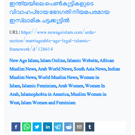
ഇന്ത്യയിലെ പെൺകുട്ടികളുടെ
വിവാഹപ്രായ ഭേദഗതി നിയമപരമായ
ഇസ്ലാമിക ചട്ടക്കൂട്ടിൽ
URL:
https://www.newageislam.com/urdu-
section/marriageable-age-legal-islamic-
framework/d/126614
New Age Islam
,
Islam Online
,
Islamic Website
,
African
Muslim News
,
Arab World News
,
South Asia News
,
Indian
Muslim News
,
World Muslim News
,
Women in
Islam
,
Islamic Feminism
,
Arab Women
,
Women In
Arab
,
Islamophobia in America
,
Muslim Women in
West
,
Islam Women and Feminism