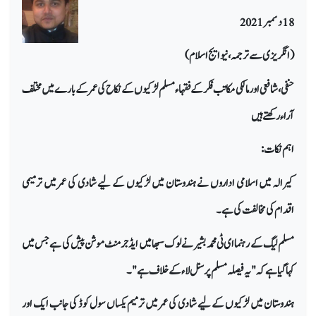
18 دسمبر 2021
(انگریزی سے ترجمہ، نیو ایج اسلام)
حنفی، شافعی اور مالکی مکاتب فکر کے فقہاء مسلم لڑکیوں کے نکاح کی عمر کے بارے میں مختلف
آراء رکھتے ہیں
اہم نکات:
کیرالہ میں اسلامی اداروں نے ہندوستان میں لڑکیوں کے لیے شادی کی عمر میں ترمیمی
اقدام کی مخالفت کی ہے۔
مسلم لیگ کے رہنما ای ٹی محمد بشیر نے لوک سبھا میں ایڈجرمنٹ موشن پیش کی ہے جس میں
کہا گیا ہے کہ "یہ فیصلہ مسلم پرسنل لاء کے خلاف ہے"۔
ہندوستان میں لڑکیوں کے لیے شادی کی عمر میں ترمیم یکساں سول کوڈ کی جانب ایک اور