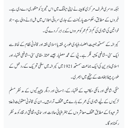
جبکہ دوسری طرف مرکزی کابینہ نے اپنی میٹنگ میں اس تجویز کو منظوری دے دی ہے۔
خبروں کے مطابق، حکومت پارلیمنٹ کے جاری سرمائی اجلاس میں بل لانے والی ہے - جو
خواتین کی شادی کی کم از کم عمر کو مردوں کے برابر کر دے گی۔
کیرالہ کے سمستھ جمعیت العلماء بنیادی طور پر فقہ یا اسلامی فقہ اور قانونی نظام کے لحاظ سے
ایک سنی-شافعی مکتبہ فکر ہے۔ پی کے محمد مصلیار جیسے ممتاز مقامی سنی-شافعی فقہاء اور
اسلامی ماہرین کی ایک جماعت سمستھ 1921 میں کیرالہ میں سلفی تحریک کے ردعمل کے
طور پر مپیلا بغاوت کے نتیجے میں ابھری۔
حنفی، شافعی اور مالکی مکاتب کے فقہاء کے، جسمانی اور دیگر پیچیدگیوں کے مدنظر مسلم
لڑکیوں کے لیے شادی کی عمر کے بارے میں مختلف آراء ہیں۔ ان کی قانونی معقولیت (علۃ
شرعیۃ) کے مطابق مختلف معاشروں کے جغرافیائی حالات اور سماجی و ثقافتی ارتقاء کو مدنظر
رکھنا ہوگا۔