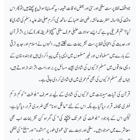
ناواقف لفظ پرست سلفی اور سنی اور بعض اوقات شیعہ، یہ گھسا پٹا سوال پوچھتے ہیں: تو پھر اس
وقت کی 9 سالہ حضرت عائشہ رضی اللہ عنہا کے ساتھ نبی اکرم صلی اللہ علیہ وسلم کی شادی کا
کیا؟ ستم ظریفی یہ ہے کہ ایسے سوالات حنبلی عرف سلفی منہج (طریقہ کار) کے زیر اثر قرآن
اور حدیث کی انتہائی لفظ پرست تشریحات سے نکلتے ہیں۔ انہوں نے اسلام اور جدید ترقی
کے بارے میں مسلمانوں اور غیر مسلموں میں ایسی باتیں پیدا کر دی ہیں جو ہندوستان کے
دیہی علاقوں میں مسلم لڑکیوں کی شادی جیسے مسائل پر براہ راست اثر انداز ہوتے ہیں،
جہاں غیر مسلم لڑکیوں کی بھی کم عمری میں ہی شادی کر دی جاتی ہے۔
قرآن کی آیات مبینات میں لڑکیوں کی شادی کے لیے نہ صرف "بلوغت" کو کم از کم
فطری تقاضہ قرار دیا گیا ہے بلکہ اس کے لئے "عاقل ہونا" بھی ضروری قرار دیا گیا ہے،
لیکن اس کے باوجود "بلوغت کی عمر تک پہنچنے کی" کی گمراہ کن تشریحات اب بھی
معاشرے میں موجود ہیں۔ سلفی اور بہت سے سنی عمومی طور پر "اشدہ" اور "بلغ" کی لفظی