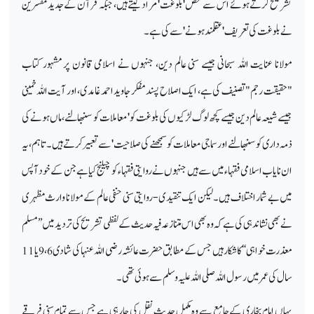
تشریح کرتے ہوئے اس سے محض 'بلوغت' مراد لیتے ہیں، جبکہ قرآن کے جدید مفسرین
نے بلوغت کی تعریف 'عقلمند ہونے' سے کی ہے۔
مولانا عنایت اللہ سبحانی جیسے سنی عالم دین، جنہوں نے اسلامی قانون پر مشہور کتاب
"حقیقت رجم" تصنیف کی ہے، ایک اصلاح پسند مفکر جاوید احمد غامدی، اور آیت اللہ خمینی
جیسے شیعہ عالم دین جیسے کچھ لوگ لڑکیوں کی بلوغت کو 'معاملات کو سنبھالنے، ماں ہونے کی
ذمہ داری کو سنبھالنے اور سماجی معاملات کو سمجھنے کی صلاحیت' سے تعبیر کرتے ہیں۔ تاہم، یہ
ان نایاب اسلامی فقہاء میں سے ہیں جنہوں نے روایتی فقہاء کو چیلنج کیا ہے جن کے خود آپس
میں بے شمار اختلاف ہیں۔ لیکن ایک تنقیدی-روایتی سنی حنفی عالم کے مولانا وارث مظہری
نے بھی نشاندہی کی ہے کہ وہ بھی اس متنازعہ فیہ حدیث کے لفظی تشریح کی تردید میں ’’مسلم
معذرت خواہی‘‘ کا شکار ہیں جس کے مطابق حضرت عائشہ رضی اللہ عنہا کی شادی 6، 9 یا 11
سال کی عمر میں رسول اللہ صلی اللہ علیہ وسلم سے ہوئی تھی۔
یہاں امام بخاری کے جامع سے وہ مکمل حدیث نقل کی جا رہی ہے جس سے تمام سنی فرقے