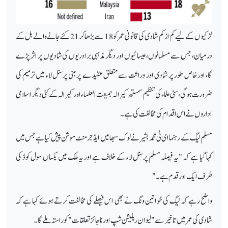
لڑکیوں کے لیے کم از کم شادی کی قانونی عمر کو 18 سے بڑھا کر 21 کئے جانے والے بل کے
درمیان، جس سے مسلمانوں، عیسائیوں اور دیگر مذہبی برادریوں کی شادیوں پر اثر پڑے
گا، اور خاص طور پر شادی اور وراثت سے متعلق عقیدے پر مبنی پرسنل لاء میں ترمیم کی
ضرورت ہوگی، سنی علماء کی تنظیم سمستھ کیرالہ جمیعت العلماء اور کیرالہ کے کئی دیگر اسلامی
اداروں نے اس اقدام کی مخالفت کی ہے۔
مسلم لیگ کے رہنما ای ٹی محمد بشیر نے لوک سبھا میں ایڈجرمنٹ موشن پیش کیا ہے جس میں
کہا گیا ہے کہ "یہ فیصلہ مسلم پرسنل لاء کے خلاف ہے اور یہ ملک میں یکساں سول کوڈ کی
طرف ایک اور قدم ہے۔"
واضح رہے کہ لیگ کی خواتین ونگ نے بھی اس فیصلے کی مخالفت کرتے ہوئے کہا ہے کہ
شادی کی عمر میں تاخیر سے "لیو ان ریلیشن شپ اور ناجائز تعلقات" کو راستہ ملے گا۔