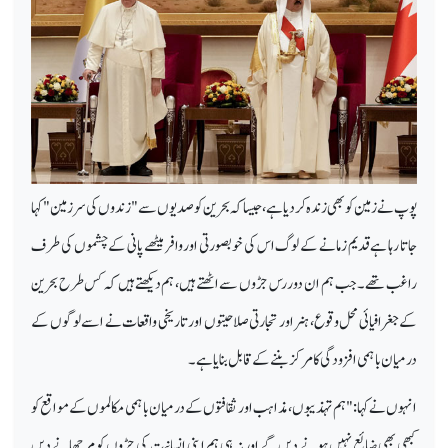
پوپ نے زمین کو بھی زندہ کر دیا ہے، جیسا کہ بحرین کو صدیوں سے "زندوں کی سرزمین" کہا
جاتا رہا ہے قدیم زمانے کے لوگ اس کی خوبصورتی اور وافر میٹھے پانی کے چشموں کی طرف
راغب تھے۔ جب ہم ان دور رس جڑوں سے اٹھتے ہیں، ہم دیکھتے ہیں کہ کس طرح بحرین
کے جغرافیائی محل وقوع، ہنر اور تجارتی صلاحیتوں اور تاریخی واقعات نے اسے لوگوں کے
درمیان باہمی افزودگی کا مرکز بننے کے قابل بنایا ہے۔
انہوں نے کہا: "ہم تہذیبوں، مذاہب اور ثقافتوں کے درمیان باہمی مکالموں کے مواقع کو
کبھی بھی ضائع نہیں ہونے دیں گے اور نہ ہی ہم اپنی انسانیت کی جڑوں کو مرجھانے دیں