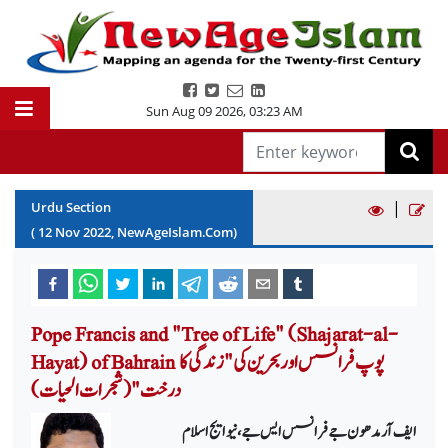
Sun Aug 09 2026
,
03:23 AM
|
Urdu Section
(
12
Nov
2022
, NewAgeIslam.Com)
Pope Francis and "Tree of Life" (Shajarat-al-
Hayat) of Bahrain پوپ فرانسس اور بحرین کی "زندگی کا
درخت" (شجرات الحیات)
ایف آر مدھون جے فرانسس ایس جے، نیو ایج اسلام