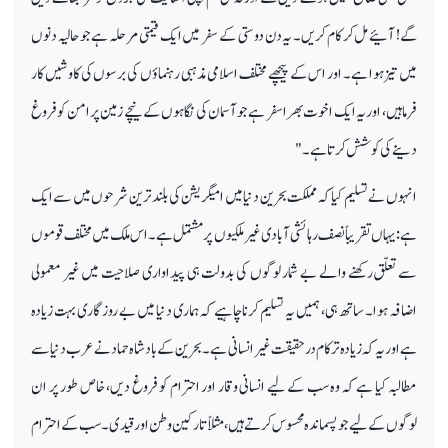
گے! آئیے مل کر کام کریں۔ یہ دن دوستی کے سفر میں ایک قیمتی مرحلہ ہے جو حالیہ دنوں
میں تیز ہوا ہے۔ اور اس کے پیچھے مختلف اسلامی مذہبی رہنماؤں کی برسوں کی کاوشیں کار
فرما ہیں، اور یہ ایک اخوت بھرا سفر ہے جو آسمان کی نگاہوں کے نیچے زمین پر امن کو فروغ
دینے کی کوشش کرتا ہے۔"
انہوں نے تسلیم کیا کہ مملکت بحرین دنیا میں امیگریشن کی بلند ترین شرحوں میں سے ایک
ہے: یہاں تقریباً نصف رہائشی آبادی غیر ملکیوں پر مشتمل ہے۔ اس ملک میں مختلف قوموں
سے تعلّق رکھنے والے بے شمار لوگوں کی بدولت ہی پیداواری صلاحیت میں غیر معمولی
اضافہ ہوا۔ ساتھ ہی، ہمیں یہ تسلیم کرنا چاہیے کہ ہماری دنیا میں بے روزگاری بہت زیادہ
ہے اور یہ کہ زیادہ تر کام درحقیقت غیر انسانی ہے۔ بحرین کے بادشاہ حماد نے عرب دنیا سے
مطالبہ کیا ہے کہ وہ سب کے لیے انسانی وقار اور احترام کو فروغ دیں، خاص طور پر ان
لوگوں کے لیے جو پسماندہ محسوس کرتے ہیں، مثلاً تارکین وطن اور قیدی۔ سب کے احترام