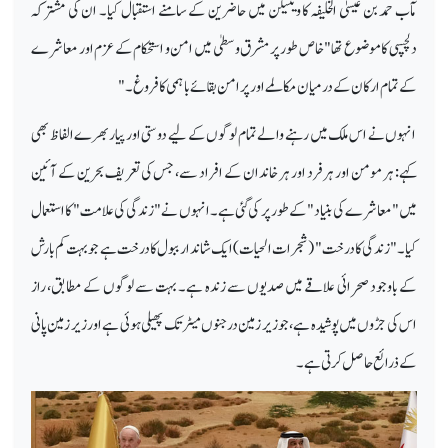
مآب حمد بن عیسیٰ الخلیفہ کا ویٹیکن میں حاضرین کے سامنے استقبال کیا۔ ان کی مشترکہ
دلچسپی کا موضوع تھا "خاص طور پر مشرق وسطیٰ میں امن و استحکام کے عزم اور معاشرے
کے تمام ارکان کے درمیان مکالمے اور پرامن بقائے باہمی کا فروغ۔"
انہوں نے اس ملک میں رہنے والے تمام لوگوں کے لیے دوستی اور پیار بھرے الفاظ بھی
کہے: ہر مومن اور ہر فرد اور ہر خاندان کے افراد سے، جس کی تعریف بحرین کے آئین
میں "معاشرے کی بنیاد" کے طور پر کی گئی ہے۔ انہوں نے "زندگی کی علامت" کا استعمال
کیا۔ "زندگی کا درخت" (شجرات الحیات) ایک شاندار ببول کا درخت ہے جو بہت کم بارش
کے باوجود صحرائی علاقے میں صدیوں سے زندہ ہے۔ بہت سے لوگوں کے مطابق، راز
اس کی جڑوں میں پوشیدہ ہے، جو زیر زمین درجنوں میٹر تک پھیلی ہوئی ہے اور زیر زمین پانی
کے ذرائع حاصل کرتی ہے۔