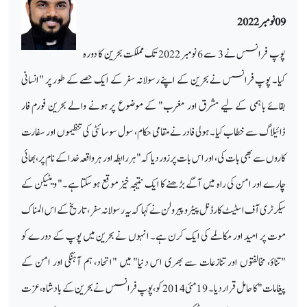
پوپ فرانسس نے 3 سے 6 نومبر 2022 تک مملکت بحرین کا دورہ
کیا۔ پوپ فرانسس نے بحرین کے اپنے رسولانہ سفر کے ایک حصے کے طور پر "انسانی
بقائے باہمی کے لیے مشرق اور مغرب" کے موضوع پر ہونے والے بحرین فورم فار
ڈائیلاگ سے خطاب کیا۔ ہولی فادر نے مقامی حکام، سول سوسائٹی کی تنظیموں اور سفارت
کاروں سے بھی بات کی، اور اس بات پر زور دیا کہ "ہر رابطہ اور ہر واقعہ خدا کے نام پر، بھائی
چارے اور امن کی راہ میں آگے بڑھنے کا ایک نتیجہ خیز موقع ہو سکتا ہے۔" ویٹیکن کے
سیکرٹری آف اسٹیٹ کارڈنل پیٹرو پیرولن نے کہا کہ یہ رسولانہ سفر، تاریخ کے اس المناک
موت پر امید اور مکالمے کی ایک کرن ہے۔ انہوں نے بحرین میں پوپ کے دورے کو
"تناؤ، مخالفتوں اور تنازعات سے بھری اس دنیا" میں "اتحاد، ہم آہنگی اور امن کے
پیغامات" کا حامل قرار دیا۔ 19 مئی 2014 کو، پوپ فرانسس نے بحرین کے بادشاہ، عزت