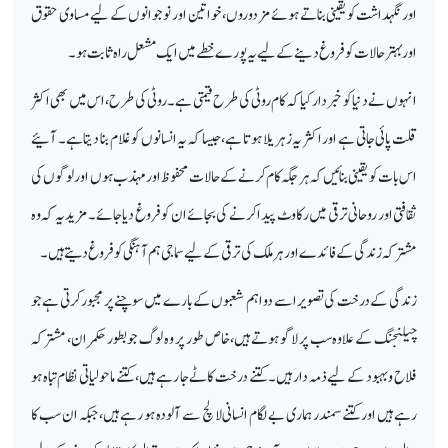
اور نگہداشت کو یقینی بناتے ہوئے مزدوروں، خواتین اور نوجوانوں کے لیے مساوی حقوق
اور بہتر حالات کو فروغ دینے کے لیے یہ پورے خطے میں ایک مشعل راہ ثابت ہو۔
انہوں نے دنیا کو خبردار کیا کہ کام روٹی کی طرح قیمتی ہے۔ روٹی کی طرح، اس میں بھی اکثر
قلت پائی جاتی ہے اور اکثر یہ زہریلا ہوتا ہے، جیسا کہ یہ انسانوں کو غلام بنا دیتا ہے۔ آئیے
اس بات کو یقینی بنائیں کہ ہر جگہ کام کرنے کے حالات محفوظ اور مہذب ہوں اور لوگوں کی
ثقافتی اور روحانی ترقی میں رکاوٹ پیدا کرنے کی بجائے ان کو فروغ دیا جائے۔ مزید یہ کہ وہ
مشترکہ زندگی کے فائدے اور ہر ملک کی ترقی کے لیے سماجی ہم آہنگی کو فروغ دیتے ہیں۔
زندگی کے درخت کی تصویر اسے دو اہم شعبوں کے بارے میں سوچنے پر مجبور کرتی ہے جو
چیلنجنگ کے علاوہ سب پر لاگو ہوتے ہیں، خاص طور پر وہ لوگ جو بطور حکمران، مشترکہ
فلاح و بہبود کے لیے ذمہ دار ہیں۔ کتنے درخت کاٹے جا رہے ہیں، کتنے ماحولیاتی نظام تباہ ہو
رہے ہیں اور کتنے سمندر ہماری بے لگام انسانی لالچ سے آلودہ ہو رہے ہیں، جبکہ ان سب کا