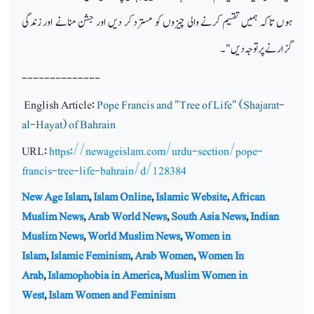
ہوں تاکہ ہمیں تقسیم کرنے والی چیزوں کو مسترد کر دیں اور جشن منانے اور زندگی
گزارنے پر توجہ دیں"۔
--------------
English Article:
Pope Francis and "Tree of Life" (Shajarat-
al-Hayat) of Bahrain
URL:
https://newageislam.com/urdu-section/pope-
francis-tree-life-bahrain/d/128384
New Age Islam
,
Islam Online
,
Islamic Website
,
African
Muslim News
,
Arab World News
,
South Asia News
,
Indian
Muslim News
,
World Muslim News
,
Women in
Islam
,
Islamic Feminism
,
Arab Women
,
Women In
Arab
,
Islamophobia in America
,
Muslim Women in
West
,
Islam Women and Feminism