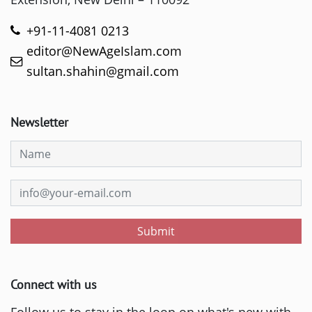
+91-11-4081 0213
editor@NewAgeIslam.com
sultan.shahin@gmail.com
Newsletter
Submit
Connect with us
Follow us to stay in the loop on what's new with