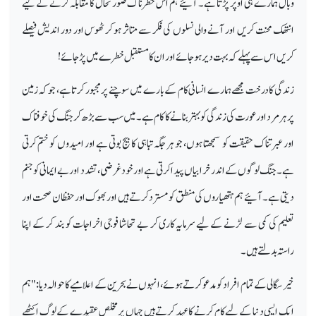
وبال ہمارے ہی اوپر پڑتا ہے۔ آئیے ہم اس خطرناک صورتحال کا مقابلہ کرنے کے لیے
انتھک محنت کریں اور آنے والی نسلوں کی فکر سے متاثر ہو کر ٹھوس اور دور اندیش فیصلے
کریں اس سے پہلے کہ بہت دیر ہو جائے اور ان کا مستقبل خطرے میں پڑ جائے!
زندگی کا درخت مجھے ہمارے انسانی کام کے بارے میں سوچنے پر مجبور کرتا ہے، جو کہ زمین
پر ہر مرد اور عورت کی زندگی کو بہتر بنانے کا کام ہے۔ میں سب سے بڑھ کر جنگ کی خوفناک
اور عبرتناک حقیقت کو سمجھتا ہوں، جو ہر جگہ تباہی کا بیج بوتی ہے اور امیدوں کو ختم کرتی
ہے۔ جنگ لوگوں کے اندر خرابیاں پیدا کرتی ہے اور خود غرضی، تشدد اور بے ایمانی کو جنم
دیتی ہے۔ آئیے ہم ہتھیاروں کی منطق کو مسترد کرتے ہیں اور بھوک اور حفظان صحت اور
تعلیم کی کمی سے لڑنے کے لیے سرمایہ کاری کر بے تحاشا فوجی اخراجات کو بند کر کے اپنا
راستہ بدلتے ہیں۔
خیر سگالی کے تمام افراد کو مدعو کرتے ہوئے، انہوں نے بحرین کے اعلامیے کا حوالہ دیا: "ہم
ایک ایسی دنیا کے لیے کام کرنے کا عہد کرتے ہیں جہاں پر مخلص عقیدے کے لوگ اکٹھے