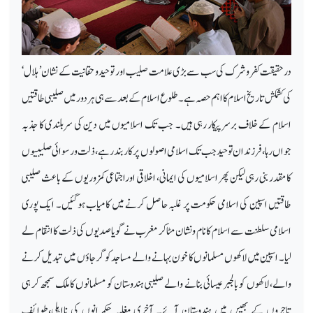
درحقیقت کفر و شرک کی سب سے بڑی علامت صلیب اور توحید و حقانیت کے نشان ’ہلال‘
کی کشمکش تاریخ اسلام کا اہم حصہ ہے۔ طلوع اسلام کے بعد سے ہی ہر دور میں صلیبی طاقتیں
اسلام کے خلاف برسرپیکار رہی ہیں۔ جب تک اسلامیوں میں دین کی سربلندی کا جذبہ
جواں رہا، فرزندان توحید جب تک اسلامی اصولوں پر کار بند رہے، ذلت و رسوائی صلیبیوں
کا مقدر بنی رہی لیکن پھر اسلامیوں کی ایمانی، اخلاقی اوراجتماعی کمزوریوں کے باعث صلیبی
طاقتیں اسپین کی اسلامی حکومت پر غلبہ حاصل کرنے میں کامیاب ہوگئیں۔ ایک پوری
اسلامی سلطنت سے اسلام کا نام و نشان مٹا کر مغرب نے گویا صدیوں کی ذلت کا انتقام لے
لیا۔ اسپین میں لاکھوں مسلمانوں کا خون بہانے والے مساجد کو گرجاؤں میں تبدیل کرنے
والے، لاکھوں کو بالجبر عیسائی بنانے والے صلیبی ہندوستان کو مسلمانوں کا ملک سمجھ کر ہی
تاجروں کے بھیس میں ہندوستان آئے۔ آخری مغلیہ حکمرانوں کی نااہلی،طوائف