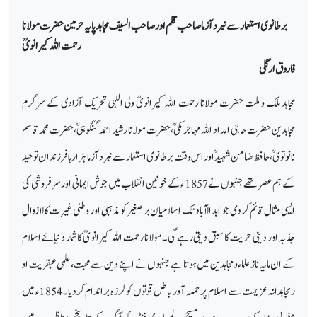
برطانوی استعمار سے نبرد آزما صاحب قلم اور صاحب السیف مجاہد پایہ
حرمین حضرت مولانا
رحمت اللہ کیرانویؒ
فاروق ارگلی
مجاہد ملک و ملت حضرت مولانا رحمت اللہ کیرانویؒ ولی اللہی تحریک آزادی کے سرگرم
مجاہدین حضرت حاجی امداد اللہ مہاجر مکیؒ،حضرت مولانا رشید احمد گنگوہیؒ،حضرت محمد قاسم
نانوتوی ؒ، حافظ ضامن شہیدؒ اور اس وقت برطانوی استعمار سے نبرد آزما ہزار ہافرزندان توحید
کے ہم عصر تھے جنہوں نے 1857 ء کے خونین انقلاب میں جوش ایمانی اور سرفروشی کی
ایسی مثال قائم کردی جو ابدالآباد تک اسلامیان بر صغیر کو مذہبی اور وطنی غیرت کالازوال
جذبہ اور دینی حریت کا سبق دیتی رہے گی۔مولانا رحمت اللہ کیرانویؒ کاشمار دنیائے اسلام
کے ان مایہ ناز علماء و مجاہدین میں ہوتا ہے جنہوں نے اپنے دین سے محبت، علمی عبقریت او
رمجاہدانہ عزیمت سے اسلام پر حملہ آور باطل قوتوں کو لرزہ براندام کردیا۔1854ء میں