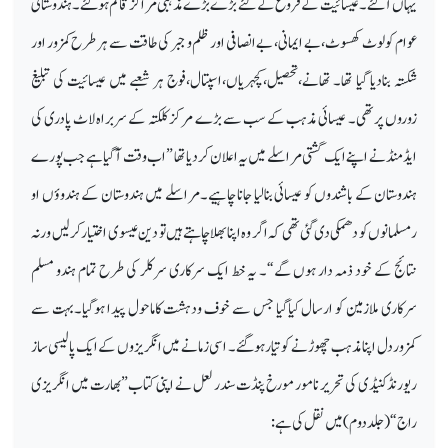
یہاں آگئے۔ عیسائیت کے فروغ کے لئے بڑے بڑے مذہبی مراکز قائم ہوگئے۔ ہندوستانی
عوام کو لوٹ کھسوٹ،بے ایمانی، بے انصافی اور ظلم و جبر کی طاقت سے ہر طرح کمزور اور
شکستہ بنادیا گیا تھا۔ تھانے،تحصیل،کچہریاں،اسپتال،فوج ہر شعبے میں عیسائیت کی تبلیغ
زوروں پرتھی۔ عیسائی مذہب کے سب سے بڑے مرکز کلکتہ کے سربراہ لاٹ پادری کی
ایڈمنڈ نے اپنے ایک گشتی مراسلے میں یہ اعلان کردیا تھا ”اب وقت آگیا ہے جب پورے
ہندوستان کے باشندوں کو عیسائی بنالیا جانا چاہیے۔مراسلے میں ہندوستان کے ہندوؤں او
رمسلمانوں کو دھمکی دی گئی تھی کہ اگر وہ اپنا بھلا چاہتے ہیں تو دین عیسوی اختیار کرلیں ورنہ
نتائج کے خود ذمہ دار ہوں گے“۔ یہ خط ایک سرکاری سرکلر کی طرح تمام ہندو مسلم
سرکاری ملازمین کو ارسال کیاگیا جس سے خوف ودہشت کاماحول پیدا ہوگیا۔بہت سے
کمزور دل اپنا مذہب چھوڑ نے کو تیار ہوگئے۔ اسی زمانے میں انگریزوں کے ایک پالیسی ساز
ریورنڈکنیڈی کی تحریر نامور مورخ پنڈت سندر لعل نے اپنی کتاب”بھارت میں انگریزی
راج“ (جلد دوم) میں نقل کی ہے: