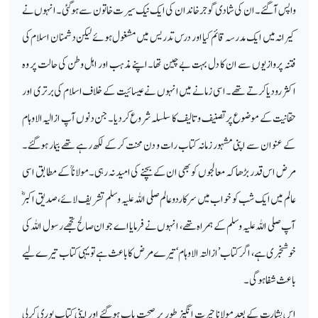
واپس آگئے۔ ان کی شادی گوجر خاندان کی ایک نیک سیرت خاتون سے ہوگئی۔انہوں نے
کیرانہ میں ایک مدرسہ قائم کیا اور درس تدریس میں مشغول ہوئے لیکن دشمنان اسلام کی
فتنہ پروازیوں سے ان کا دل بہت بے چین تھا۔اپنے مذہب اور اہل وطن کی حالت پر وہ
اکثر رودیا کرتے تھے۔ اسی زمانے میں انہوں نے عیسائیت کے خلاف اسلام کی برتری اور
حقانیت کے موضوع پر تصنیف و تالیف کا سلسلہ شروع کردیا۔ جن دنوں آپ ازالیہ الاوہام
کے عنوان سے اپنی مشہور زمانہ کتاب رات و دن محنت کرکے لکھ رہے تھے بیمار ہوگئے۔
مرض اس قدر بڑھا کہ معالجوں کو بھی ان کے بچنے کی امید نہ رہی۔ مولاناؒ کے مطابق اسی
عالم میں ایک شب کو خواب میں سرکاردوعالم صلی اللہ علیہ وسلم تشریف لائے، صدیق اکبرؓ
آپ صلی اللہ علیہ وسلم کے ہمراہ تھے، انہوں نے فرمایا اے جوان صالح تجھے رسول اللہ کی
خوشخبری ہے، اگر کتاب ’ازالتہ الاوہام‘ تیرے مرض کا باعث ہے تو یہی کتاب تیرے لیے
باعث شفا ہوگی۔
اس بشارت کے بعد مولانا حیرت انگیز طور پر صحت یاب ہوگئے اور اپنی کتاب پوری کرلی