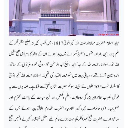
مجاہد اسلام حضرت مولانا رحمت اللہ کیرانویؒ 1817 ء میں قصبہ کیرانہ ضلع مظفرنگر کے
علم پرور دین دار اور متمول و معزز گھرانے میں پیدا ہوئے ان کے والد کا نام نامی شیخ خلیل
اللہ تھا۔ مولانا رحمت اللہ کے جد ّ امجد الشیخ عبدالرحمٰن گاز رونی،محمود غزنوی کے ساتھ
ہندوستان آئے تھے او رپانی پت میں سکونت اختیار کی تھی۔ مولانا رحمت اللہ کیرانویؒ
کاسلسلہ نسب 35واسطوں نے خلیفہ سوئم حضرت عثمان غنیؒ سے ملتا ہے۔ صدیوں سے یہ
خوش نصیب خاندان بزرگی روحانیت، علم وفضل اور فن طبابت کے باعث محترم اور
معززرہا۔ اسی خانوادے میں کبیر الاولیاء حضرت مخدوم جلالؒ پیدا ہوئے جن کے
صاحبزادے حضرت شیخ عبدالکریم بہت بڑے عالم تھے،مغل شہنشاہ اکبرنے انہیں شیخ