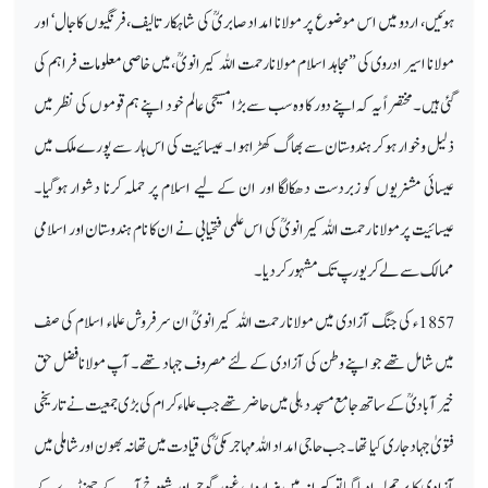
ہوئیں، اردو میں اس موضوع پر مولانا امداد صابریؒ کی شاہکار تالیف،فرنگیوں کاجال‘ اور
مولانا اسیر ادروی کی ”مجاہد اسلام مولانا رحمت اللہ کیرانویؒ،میں خاصی معلومات فراہم کی
گئی ہیں۔مختصراً یہ کہ اپنے دور کا وہ سب سے بڑا مسیحی عالم خود اپنے ہم قوموں کی نظر میں
ذلیل و خوار ہوکر ہندوستان سے بھاگ کھڑا ہوا۔ عیسائیت کی اس ہار سے پورے ملک میں
عیسائی مشنریوں کو زبردست دھکالگا اور ان کے لیے اسلام پر حملہ کرنا دشوار ہوگیا۔
عیسائیت پر مولانا رحمت اللہ کیرانویؒ کی اس علمی فتحیابی نے ان کا نام ہندوستان اور اسلامی
ممالک سے لے کر یورپ تک مشہور کردیا۔
1857ء کی جنگ آزادی میں مولانا رحمت اللہ کیرانویؒ ان سرفروش علماء اسلام کی صف
میں شامل تھے جو اپنے وطن کی آزادی کے لئے مصروف جہاد تھے۔ آپ مولانافضل حق
خیر آبادیؒ کے ساتھ جامع مسجد دہلی میں حاضر تھے جب علماء کرام کی بڑی جمعیت نے تاریخی
فتویٰ جہاد جاری کیا تھا۔ جب حاجی امداد اللہ مہاجر مکیؒ کی قیادت میں تھا نہ بھون او رشاملی میں
آزادی کا پرچم لہرادیا گیا تو کیرانہ میں ہزاروں غیور گوجر اور شیوخ آپ کے جھنڈے کے