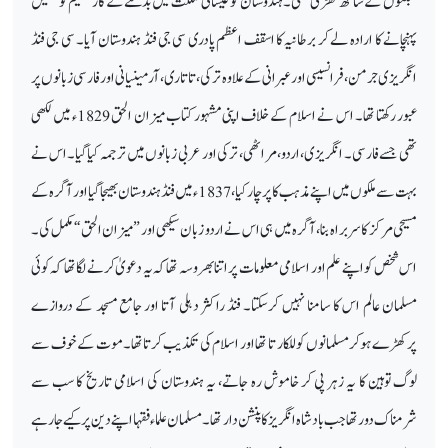
مبلغوں کے ساتھ کھڑی تھی۔ ہندوستان کو عیسائی مملکت میں بدلنے کے کار عظیم کو تکمیل
پہنچانے کا ارادہ لے کر برطانیہ کا اسقف اعظم پادری سی جی فنڈ ہندوستان آیا۔ سی جی فنڈ
انگریزی جرمن، فرانسیسی اور عبرانی کے علاوہ ترکی، تاتاری، آرمینیانی اور فارسی زبانوں پر
عبور رکھتا تھا۔ اس نے اسلام کے خلاف اپنی مشہور کتاب میزان الحق 1829ء میں لکھی
تھی جسے فارسی۔ انگریزی،اردو،مراٹھی، ترکی اور عربی زبانوں میں ترجمہ کیا گیا۔اس نے
بہت سے ملکوں میں اپنے مذہب کا پرچار کیا،1837 ء میں فنڈہندوستان بھیجا گیا اور آگرہ کے
مسیحی مرکز کا سربراہ بنا، آگرہ میں ہی اس نے اردو زبان سیکھی اور ”میزان الحق“ مکمل کی۔
اس شخص کو اپنے علم اور اسلامی معلومات پر اتنا بھروسہ تھاکہ یہ دعویٰ کرنے لگا تھا کہ کوئی
مسلمان عالم اس کا سامنا نہیں کرسکتا۔ فنڈ راکثر دہلی آتا اور جامع مسجد کے دروازے
پرکھڑے ہوکر مسلمانوں کو للکار تا تھا اور اسلام کی تکذیب کرتاتھا۔ موت کے خوف سے
لوگ توہین کا یہ زہر پی کر خاموش رہ جاتے، یہ ہندوستان کی اسلامی تاریخ کا سب سے
شرمناک دور تھا جب بادشاہ انگریز کا پنشن دار تھا۔ مسلمان علماء فقہا اپنے دین پرکیے جارہے