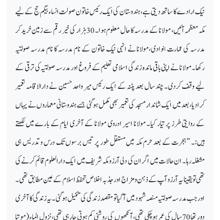
نیک ارادے کا ساتھ دیتی ہے، ہندوستان کی ایک رئیس خاتون صولت انساء بیگم حج کے لیے
مکہ معظمہ آئیں، مولانا کے مدرسہ کا حال معلوم ہوا۔ 30ہزار کی خیر رقم سے زمین خرید کر
مدرسہ کی عمارت بنوادی،مولانا نے انہی نیک خاتون کے نام مدرسہ کا نام مدرسہ صولتیہ
رکھا۔مولانا نے اپنی باقی ماندہ زندگی اسلامی تعلیم کے فروغ اور مدرسہ صولتیہ کی ترقی کے
لیے وقف کردی۔ چند سال بعد پٹنہ کے ایک رئیس میر واحد حسین نے دارالاقامہ تعمیر
کرادیا، بعد میں ایک شاندار مسجد کی تعمیر بھی مکمل ہوگئی جسے ہندوستانی معماروں نے یہاں
کے روایتی طرز پر تیار کیا۔ مولانا اسیر ادروی مولانا کے آخری ایام کے بارے میں لکھتے
ہیں:۔ ”ہجرت کے بعد حرم مکہ میں مستقل طور پر تیس برسوں تک درس و تدریس ہی
مشغلہ رہا۔ ان حالات میں اگر ان کی دلی آرزو مکہ شریف میں ایک دارالعلوم قائم کرنے کی
تھی تو یقینا یہ آرزو آپ کے ذہن و مزاج اور جذبہ اخلاص تحفظ اسلام کے عین مطابق تھی۔
اور جب مدرسہ صولتیہ منصہ شہود میں آگیا تو مقصد زندگی کی تکمیل ہوگئی۔ یہ زندگی کا آخری
دور تھا 70سال کی عمر ہوچکی تھی،آنکھوں کی روشنی کم ہوتی جارہی تھی،نزول الماء (موتیا