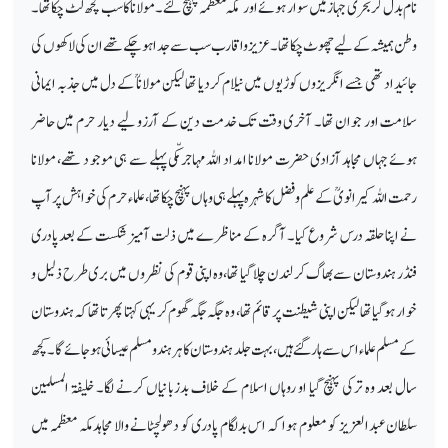
نام بدل کر بحری جہاز میں سوار ہوئے اور مکّہ معظمہ پہنچ گئے۔مولانا کا سب کچھ لٹ چکا تھا۔
وطن ہمیشہ کے لیے چھوٹ چکاتھا۔ عزیز واقارب سب سے جدا ہوچکے تھے ان کی لاکھوں کی
جائیداد تھی جسے انگریزوں کوڑیوں میں نیلام کردیا تھا لیکن مولاناؒ کے دل میں جذبہ ایمانی
سلامت اور جوان تھا۔ آخری وقت تک خدمت دین کے آرزو لیے دیار حرم میں حاضر
ہوئے جہاں مجاہد آزادی حضرت مولانا امداد اللہ مہاجر مکّی پہلے سے ہی موجو د تھے، مولانا
رحمت اللہ کیرانویؒ کے علم و فضل کاشہرہ پہلے ہی وہاں پہنچ چکا تھا، علماء حرم کی خواہش پر آپ
نے اپنا حلقہ درس شروع کیا۔ آگرہ کے مناظرے میں ذلت آمیز شکست کے بعد پادری
فنڈر ہندوستان سے بھاگ کر لندن چلا گیا تھا،وہ اپنی قوم کی نظروں میں بری طرح ذلیل و
خوار ہوگیا تھا لیکن اپنی شیطنت پر قائم تھا، وہ جگہ جگہ گھوم کر یہی کہتا پھرتاتھا کہ ہندوستان
کے مسلم علماء اس سے ہار گئے ہیں، بہت جلد ہندوستا ن کا ہر ہندو مسلم عیسائی ہوجائے گا۔کچھ
سال بعد وہ ترکی پہنچ گیا او روہاں اسلام کے خلاف بدزبانیاں کرنے لگا۔ خلیفۃ المسلمین
سلطان عبدالعزیز کو معلوم ہوا کہ اس بدلگام پادری کو دھولچٹانے والا مجاہد مکہ معظمہ میں