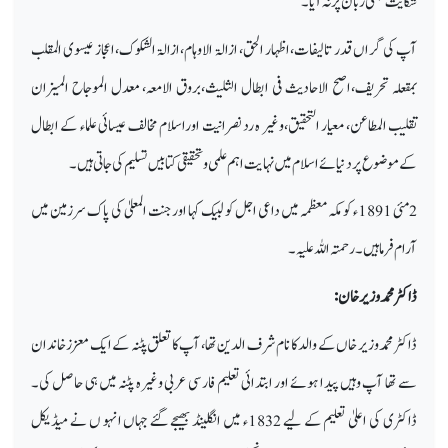
شکایت کبھی زبان پر نہ آیا۔“
آپ کی گراں قدر تالیفات،اظہار الحق، ازالۃ الاوہام،ازالۃ الشکوک،اعجاز عیسوی المقلب
بمقعلہ تحریف،اصح الاحادیث فی ابطال الثلیث،بروق الامعہ، معدل الموجاح المیزان
تقلیب المطاعن، معیار التحقیق،وغیر ہ رد نصرانیت اوراسلام مخالف عیسائی علماء کے ابطال
کے مو ضوع پر دنیائے اسلام میں نہایت اہم علمی و تحقیقی کتابیں تسلیم کی جاتی ہیں۔
2مئی 1891ء کو مکہ معظمہ میں داعی اجل کو لبیک کہا اور جنت المعلیٰ کی پاک سرزمین میں
آرام فرما ہیں۔ رحمتہ اللہ علیہ۔
ڈاکٹر محمد وزیر خان:
ڈاکٹر محمد وزیر خاں کے والد کا نام شرف الدین تھا، آپ کا تعلق پٹنہ کے ایک معززخاندان
سے تھا آپ وہیں پیدا ہوئے اور ابتدائی تعلیم فارسی عربی وغیرہ پٹنہ میں ہی حاصل کی۔
ڈاکٹری کی اعلیٰ تعلیم کے لیے 1832ء میں انگلینڈ بھیجے گئے جہاں انہو ں نے میڈیکل