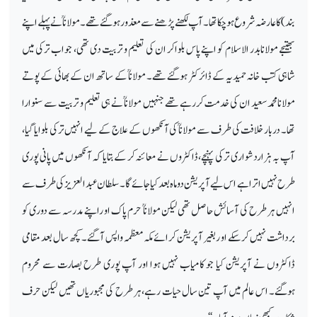
بند) کا عارضہ شروع ہوچکا تھا۔ آپ لکھنے پڑھنے سے معذور ہوگئے تھے۔مولاناؒ نے پہلے اپنے
بھتیجے مولانابدر الاسلام کو اپنے پاس بلواکر ان کی تعلیم و تربیت دی تھی، جواب ترکی میں
شاہی کتب خانہ حمیدیہ کے ڈائرکٹر ہوگئے تھے۔ مولاناؒ کے ساتھ ان کے بھائی کے پوتے
مولانامحمد سعید ان کی خدمت کررہے تھے جنہیں مولاناؒ نے ہی تعلیم و تربیت سے سنوارا
تھا۔ دربار خلافت کی طرف سے مولاناؒ کی آنکھوں کے علاج کے لیے انہیں ترکی بلوایا گیا،
آپ بہ ہزاردشواری ترکی پہنچے،ڈاکٹروں نے معائنہ کر کے بتایا کہ آنکھوں میں پانی پوری
طرح نہیں اتر ا ہے اس لیے آپریشن دو ماہ بعد کیا جائے گا۔ سلطان عبدالعزیز کی طرف سے
انہیں ہر طرح کی آسائش حاصل تھی لیکن مولاناؒ حرم پاک او راپنے مدرسہ سے دوری کو
برداشت نہیں کرسکے او ربغیر آپریشن کرائے مکہ معظمہ واپس آگئے۔ کچھ سال بعد مقامی
ڈاکٹروں نے آپریشن کیا جو کامیاب نہیں ہوا اور آپ پوری طرح بصارت سے محروم
ہوگئے۔ اس عالم میں آپ تین سال حیات رہے،ہر طرح کی مجبوریاں تھیں لیکن حرف