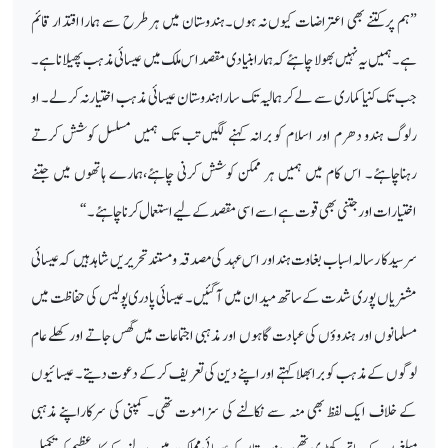
”ہم پرکتنے بھی اعتراضات کیوں نہ ہوں۔ہندوستان میں ہر طرح سے ہمارا اقتدار قائم
ہے۔ ہمیں یہ نہیں بھولا چاہئے کہ ہمارا بنیادی مقصد اس ملک میں عیسائی مذہب پھیلانا ہے۔
جب تک کنیا کماری سے لے کر ہمالیہ تک سارا ہندوستان عیسائی مذہب اختیار نہ کرلے۔ او
رلوگ ہندو دھرم اور اسلام کو برانہ کہنے لگیں تب تک ہمیں مسلسل کوشش کرتے
رہناچاہئے۔ اس کام میں ہمیں ہر ممکن کوشش کرنی چاہئے،ہمارے ہاتھوں میں جتنے
اختیارات اور جتنی بھی قوت ہے اسے اسی مقصد کے لیے استعمال کرناچاہئے۔“
سرسید کا رسالہ اسباب بغاوت ہند اور اس عہد کی مصدقہ و مستند تحریریں شاہد ہیں کہ عیسائی
مشنریاں پوری شدت کے ساتھ میدان میں آگئیں۔ عیسائی پادری پولیس کی حفاظت میں
مسلمانوں اور ہندوؤں کی عبادت گاہوں اور مذہبی اجتماعات میں گھس جاتے اور کھلے عام
لوگوں کے مذہب کو برا بھلا کہتے اور اپنے دین کی تعریف کرکے دعوت دیتے۔ عیسائیوں
کے خلاف ایک لفظ بھی منہ سے نکالنے کی سزاموت تھی۔ کمپنی کی سرکاراپنے مذہبی