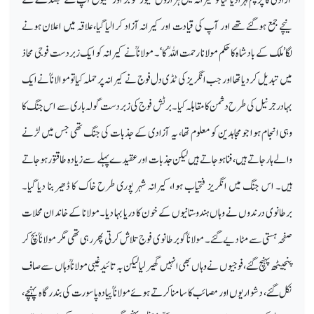
نیچے جمع ہوگئے تھے اور آپ کی قیادت اور کیرانہ آزاد کرالیا گیا،علاقہ میں اعلان ہونے
لگا’ملک کے بادشاہ کا حکم مولانا رحمت اللہ ؒ کا‘۔ مولاناؒ نے کیرانہ کو ایک زبردست فوجی محاذ
میں تبدیل کردیا تھا اور جب انگریز کی ٹڈی دل فوج نے کیرانہ پر حملہ کیاتو موالاناؒ نے ایک
بہادر جرنیل کی طرح دشمن کا مقابلہ کیا۔ برٹش فوج کی زبردست گولہ باری سے اس جنگ کا
وہی انجام ہوا جو مجاہدین کو معلوم تھا، یہ آزادی کے جذبات کی جنگ تھی جس میں لڑنے
والے ہارجاتے ہیں،فنا ہوجاتے ہیں لیکن جذبات اور عقیدے پہلے سے زیادہ طاقتور ہوجاتے
ہیں۔ اس جنگ میں انگریز فتحیاب ہوا، کیرانہ شہر پوری طرح خاک کا ڈھیر بنا دیا گیا۔
برطانوی درندوں نے وہاں ہندوستانیوں کے خون کا دریا بہا دیا۔ مولانا کے خاندان محلات
صفحہ ہستی سے مٹا دیے گئے۔ مولاناؒ کو برطانوی فوج تلاش کرتی پھررہی تھی مگر مولاناؒ بچ کر
پنجیٹھ پہنچ گئے،فوجیوں نے وہاں بھی انہیں گھیر لیا لیکن بہ تائید غیبی مولاناؒ وہاں سے صاف
نکل گئے، دشواریوں اور مصائب کا سامنا کرتے ہوئے مولاناؒ پیادہ پاسورت کی بندرگاہ پہنچے،