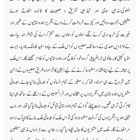
الملوکی،مذہبی سماجی اور تہذیبی تفریق و عصبیت کا فائدہ اٹھاتے ہوئے
مشینیں،آلات،دوائیں اور کپڑے فروخت کرنے والے انگریز ہندوستانیوں کے ضمیر اور
غیرت کی خریداری کرنے لگے، اپنوں کو اپنوں سے ختم کرانے کی شاطرانہ سیاست
نے 19ویں صدی کے وسط تک صلیبوں کو اس ملک کے سیاہ و سفید کا مالک بنادیا۔ایسٹ
انڈیا کمپنی کا برطانوی جرائم پیشہ گروہ خود کو فاتح اور ہندوستانیوں کو غلام سمجھنے لگا۔ا س ملک
پر ہمیشہ کے لیے اپنا اقتدار مضبوط کرنے کے لیے اسپین کا آزمودہ طریق صلیبوں کے ذہن
میں شروع سے ہی موجود تھا کہ برصغیر کے تمام انسانوں کو عیسائی بنا لیا جائے۔عیسائی
مشنریاں ہندوستان میں انگریزوں، پرتگالیوں اور فرانسیسیوں کے داخلے کے ساتھ ہی اپنا
کام کرتی آرہی تھیں۔ بہت پہلے گوا کے تمام ہندوستانی قبائل کو عیسائی بنا لیا گیا تھا۔ اور جب
شمالی ہند پر انگریزوں کی گرفت مضبوط ہوگئی تو اس ملک کو عیسائی ملک بنانے کا ناپاک ارادہ
سراٹھانے لگا۔ ملک میں مشنریوں کا جال بچھا دیا گیا۔ برطانیہ سے ہزاروں مذہبی مبلغین