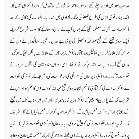
صاحب بعد میں اودھ چلے گئے اور مولانا احمد اللہ شاہ کے ساتھ مل کر بطور ڈاکٹر ہی نہیں بلکہ
ایک بہادر فوجی جنرل کی طرح لکھنؤ کی جنگ آزادی میں حصہ لیا۔ انقلاب کی ناکامی کے بعد
ڈاکٹر صاحب بھی مکہ معظمہ پہنچ گئے جہاں آپ نے علاج و معالجے کا سلسلہ شروع کردیا۔
ایک بدوی قبیلے کے شیخ عبداللہ اسمینی کی بیوی بے حد بیمار تھی۔ معالجوں نے اس کے
مرض کو لاعلاج قرار دیا تھا لیکن وہ خاتون ڈاکٹر وزیر خان کے علاج سے بالکل ٹھیک ہوگئی۔
بدوی شیخ آپ کا بے حد احترام کرنے لگا تھا۔ اسی دوران ہندوستان کی انگریز سرکار نے
حکومت ترکیہ سے ڈاکٹر وزیر خاں کی حوالگی کی درخواست کی،شریف مکہ کو ترکی حکومت
نے ڈاکٹر صاحب کی گرفتاری کا حکم بھیجا۔ بدوی شیخ عبداللہ کو جب اس کا علم ہوا تو اس نے
شریف مکہ کے پاس پیغام بھیجا کہ ڈاکٹر وزیر خاں میری امان میں ہیں، جب تک میں قبیلے
کے 20ہزار افراد کٹ نہیں جائیں گے۔ڈاکٹر صاحب کو حوالہ نہیں کیا جائے گا۔ شریف
مکہ نے یہ رپورٹ حکومت ترکی کو پیش کردی۔ باب عالی (مرکزی حکومت ترکیہ) نے یہ
پروانہ منسوخ کردیا۔ ڈاکٹر وزیرخاں نے اسی قبیلے اور زندگی بھر مکہ معظمہ میں علاج و معالجہ