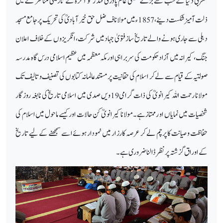
مغربی دنیا کے سب سے بڑے مسیحی عالم پادری فنڈ ر کو آگرہ کے تاریخی مناظر ے میں
ذلت آمیز شکست دینے،1857ء میں مولانا ف ضل حق خیر آبادیؒ کی تحریک پر جامع مسجد
دہلی سے جاری ہونے والے تاریخ ساز فتویٰ جہاد میں شرکت، انگریزوں کے خلاف اعلان
جنگ، کیرانہ میں آزاد حکومت کی سربراہی اور مکہ معظمہ میں عظیم اسلامی درس گاہ مدرسہ
صولتیہ کے قیام سے لے کر اسلام کی حقانیت پر مستند عالمانہ کتابوں کی تصنیف و تالیف تک
مولانا رحمت اللہ کیرانویؒ کی ذات گرامی 19ویں صدی میں اسلامی تاریخ کی نابغہ روزگار
شخصیات میں نمایاں او رممتازہے۔مولانا کیرانویؒ کن حالات اور کیسے ماحول میں اسلام کی
حفاظت و صیانت کا پرچم لے کر عرصہ کارزار میں نمودار ہوئے اسے سمجھنے کے لیے تاریخ
کے اوراق گزشتہ پرنظر ڈالنا ضروری ہے۔