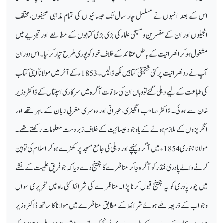
اس کے بعد انہوں نے مسلسل چار سال تک عیسائیو ں کی تمام مذہبی صحیفوں،مختلف
انجیلوں اور ان کے مفسرین و مسیحی علماء کی بڑی بڑی کتابوں کے مطالعے اور تجزیے میں
مشغول ہوکر انصرانیت کے باطل عقائد کے خلاف خود کو پوری طرح تیار کرلیا۔ اس دوران
آپ نے ردنصر انیت پر کئی تحقیقی کتابیں لکھ ڈالیں۔1853ء کے آخر میں مولاناؒ اپنی کتاب
کی طباعت کے لیے دہلی گئے تو وہاں ان کی ملاقات آگرہ میں سرکاری اسپتال کے ڈاکٹر وزیر
خان سے ہوئی۔ ڈاکٹر صاحب انگیزی،عبرانی اور دوسری مغربی زبان کے ماہر تھے اور
انگریزوں کے ملازم ہونے کے باوجود عیسائیت کے خلاف زبردست معلومات رکھتے تھے۔
مولانا جنوری 1854 ء میں آگرہ پہنچے اور دہلی کی جامع مسجد پر کھڑے ہوکر اسلام کی توہین
کرنے والے پادری فنڈر کو آگرہ جاکر مناظرے کا چیلنج دے دیا کہ جو فریق علمیت کے نشے
میں چور پادری کو یہ چیلنج قبول کرنا پڑا۔ مناظر ے کی شرائط کئی ماہ میں تحریری سوال
وجواب کے ذریعہ طے ہوئے شرائط کے مطابق مناظرے میں مولانا کا ساتھ ڈاکٹر وزیر