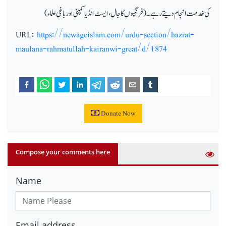
کی خدمت انجام دیتے رہے۔(فرنگیوں کا جال،ایسٹ انڈیا کمپنی اور باغی علماء)
URL:
https://newageislam.com/urdu-section/hazrat-
maulana-rahmatullah-kairanwi-great/d/1874
Donate Now
Compose your comments here
Name
Email address