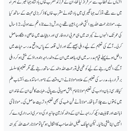
الزماں کے خطاب سے سرفراز کیا تھا، ان کے فرزند مقرب خاں بادشاہ جہانگیر کے امراء
میں سے تھے، توزک جہانگیری میں بادشاہ نے مقرب خاں کا ذکر بڑی محبت کے ساتھ کیا
ہے۔ مولانا رحمت اللہ پیدائشی طور پر ذہین تھے، پرورش بڑے ناز ونعم سے ہوئی۔12 سال
کی عمر تک انہوں نے کیرانہ میں ہی عربی اردو فارسی اور دینیات میں خاصی دستگاہ حاصل
کرلی۔آگے کی تعلیم کے لیے دہلی بھیجے گئے اور لال قلعہ کے پاس واقع مدرسہ حیات میں
داخل ہوئے پہلے قیام مدرسہ میں ہی رہا بعد میں ان کے والد راجہ ہندوراؤ کے منشی ہوکر دہلی
آگئے، انہیں رہنے کے لیے کوٹھی ملی تو رحمت اللہ والد کے ساتھ رہنے لگے مگر تعلیم کا سلسلہ
برقرار رہا۔مدرسہ کی تعلیم کے علاوہ مولانا نے اس وقت کے نامور اساتذہ سے اکتساب علم
کیا فارسی زبان و ادب کی تعلیم مولانا امام بخش صہبائی سے پائی۔طبابت کا فن ان کے خاندان
میں پستوں سے چلا آرہا تھا۔مولاناؒ نے فن طب کی بھی تعلیم و تربیت حاصل کی۔ مولاناؒ کی
ذہانت اور قابلیت دیکھ کر راجہ نے ان کے والد کو زمین جائیداد کی دوسری ذمہ داری دے کر
انہیں اپنامنشی بنالیا۔ لیکن اچانک خلیل اللہ صاحب کا انتقال ہوگیا تو مولانا رحمت اللہ کیرانہ