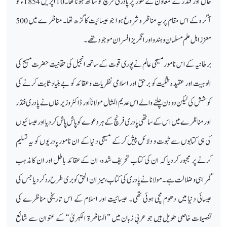
خاں اور فنڈر کے معاون کے طور پر پادری فرنچ کو ساتھ ہونا تھا۔10اپریل 1854ء کو
آگرہ کے اس مقام پریہ مناظر ہ شروع ہوا جو عیسائیت کاگڑھ تھا۔ مناظر ے میں 500
معزز اہل علم مسلمان وہند و اور انگریز افسران موجود تھے۔
برطانیہ کے اس نامور مسیحی عالم نے پوری قوت کے ساتھ انجیل کی حقانیت حضرت مسیح کی
الوہیت اور عقیدہ تثلیت کو برحق اور اسلامی نظریات و عقائد کو بے بنیاد ثابت کرنے کی
کوشش کی لیکن دو دن چلنے والے اس عدیم المثال مولاناؒ اور ڈاکٹر وزیر خاں نے پادری فنڈر
او رمناظرے میں اس کے ساتھی پادری فرنچ کے ہر دعوے کو پاش پاش کردیا او رعیسائیوں
کی ہی کتابوں سے ثبوت و دلائل پیش کرکے مسیحی دنیا کے ان نامور پادریوں کو یہ تسلیم
کرنے پر مجبور کردیا کہ ان کی کتاب تحریف شدہ، ان کے عقائد باطل اور ان کا مذہب
گمراہی و ضلالت ہے۔ مولانا نے پادری کی کتاب،میزان الحق کو بری طرح رد کردیا جس کی
عیسائی دنیا میں دھوم مچی ہوئی تھی۔ عیسائیت اور اسلام کے اس تاریخی مناظرے کی
تفصیلات خاصی طویل ہیں جو عربی زبان میں ”المناظرۃ الکبریٰ“ کے عنوان سے شائع