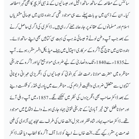
سائنس کے مطالعہ کے ساتھ ساتھ انجیل اور عیسائیوں کے مذہبی لٹریچر کابھی گہرا مطالعہ
کیا۔ ان کے ذہن میں یہ بات پہلے سے ہی موجود تھی کہ ہندوستان میں عیسائی مشنریاں
اسلام اور مسلمانوں کے عقائد پر جارحانہ حملے کر رہی ہیں۔ ڈاکٹر ی کی ڈگری حاصل کرنے
کے بعد جب آپ وطن لوٹے تو عیسائی مذہب کی بہت سی کتابیں بھی اپنے ساتھ لائے۔
ہندوستان میں تاج گنج آگرہ کے سرکاری اسپتال میں چیف میڈیکل افسر مقرر ہوئے۔آپ
نے 1835ء سے 1840ء تک رونصاریٰ کے لیے ضروری مواد جمع کیا اور آگرہ کے تاریخی
مناظرہ میں حضرت مولانا رحمت اللہ کیرانویؒ کو عیسائیوں کی انگریزی عبرانی و یونانی
کتابوں سے متعلق ضروری واقفیت فراہم کی۔ مناظرے میں پادری فنڈر کو شکست دینے
کے بعد ڈاکٹر صاحب بھی انگریزوں کی نظر میں کھٹکنے لگے۔ 1857 ء میں آپ دہلی آئے
اور مولانا فضل حق خیر آبادی ؒ کے تاریخی فتویٰ جہاد جاری ہونے والے اجتماع میں موجود
تھے۔ ڈاکٹر صاحب بہادر شاہ ظفر اور جنرل بخت خاں کی طرف سے مجاہدین آزادی کی طبی
خدمت پر مقرر کیے گئے۔بخت خاں نے اپنے کو لارڈ آف آگرہ کا خطاب دیا تھا۔ڈاکٹر