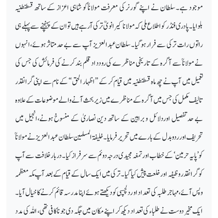
موجود ہے۔ سلطان نے اپنے گورنر کی معرفت مولاناؒ کو شاہی اعزاز کے ساتھ قسطنطنیہ
بلوایا۔ پادری فنڈر کواطلاع ملی کہ مولانا کیرانویؒ ترکی آرہے ہیں تو ان کے پہنچنے سے پہلے ہی
راتوں رات ترکی سے فرار ہوگیا۔ سلطان عبدالعزیز آپ سے بے حد متاثر ہوئے،انہوں
نے مولاناؒ سے آگرہ کے تاریخی مناظر ے کی رودداد قلم بند کرنے کی فرمائش کی جس کی
تعمیل میں آپ نے چھ ماہ قسطنطنیہ میں قیام کر کے ”اظہار الحق“ کے نام سے اپنی گرانقدر
تالیف مکمل کی جس میں آگرہ کے مناظرے میں زیر بحث آنے والے موضوعات کے علاوہ
بے حد تفصیل اوردلائل و براہین کے ساتھ دین نصاریٰ کے منسوخ ہونے،انجیل میں
تحریف اور ردوبدل کے بارے میں تحریر فرمایا۔ خلیفۃ المسلمین سلطان عبدالعزیز نے مولاناؒ
کو ’پایہ حرمین‘ کے خطاب اور تمغہ مجیدی درجہ دوئم سے سرفراز کیا۔ دربار خلافت سے آپ
کو گرانقدر وظیفہ اور خلعت پیش کیا گیا۔ترکی میں ایک سال کے قیام کے بعد آپ مکہ معظمہ
وپس آئے،مہاجر طلبہ کی تعداد او ردلچسپی کو دیکھتے ہوئے اپنا مدرسہ قائم کرنے کا خیال آیا۔
ایک مخیر دوست نے طلبا ء کی تعداد دیکھ کر اپنے مکان میں جگہ دی جو ناکافی تھی، اللہ کی مدد