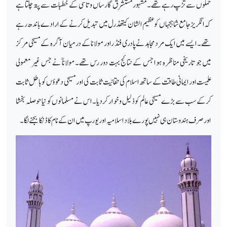
حملوں سے تڑپ رہے تھے۔ مشہور مستشرق گار ساں وتاسی کے خطبات سے پتہ چلتا ہے
کہ انگریز جامع شاہجہاں کو عظیم الشان کیتھڈرل میں تبدیل کرنے کے ارادے باندھ رہے
تھے۔ایسے میں ایک مرد مجاہد نے پادری فنڈ راور مولانا کے درمیان آگرہ کے مسیحی مرکز
میں جو تاریخی مناظرہ ہوا جس کے نتائج بہت دور رس تھے۔ مولاناؒ نے جس غیر معمولی
علمیت اور ایمانی طاقت کے ساتھ اسلام کی حقانیت ثابت کی اور مسیحی دعوؤں کو باطل ثابت
کرکے سب سے بڑے مسیحی عالم کو ذلیل و خوار کردیا۔ اس نے مسلمانوں کو نیا حوصلہ بخشا
اور صرف ہندوستان ہی نہیں پورے بلاد اسلامیہ اور یورپ میں ان کے نام کا ڈنکا بجنے لگا۔