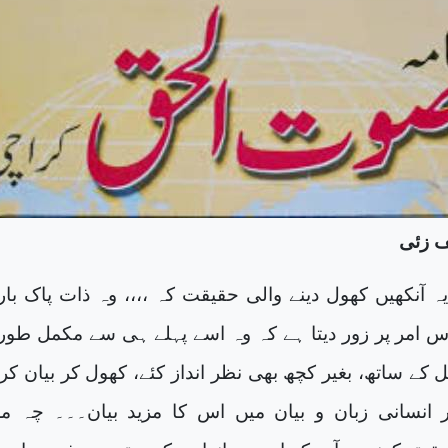
ف زئی
یہ آنکھیں کھول دینے والی حقیقت کہ ،،،، وہ ذات پاک بار 
س امر پر زور دیتا ہے کہ وہ اسے پہلے ہی سے مکمل طور 
ل کے ساتھ، بغیر کچھ بھی نظر انداز کئے، کھول کر بیان کر
ر انسانی زبان و بیان میں اس کا مزید بیان۔۔۔ چہ م