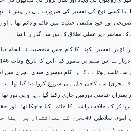
لہٰذا کسی نوع کی تفسیر کی ضرورت ہی در پیش نہ ت
صریحی اور خود مکتفی حیثیت میں قائم و دائم تھا ۔ او را
کے معاشرے پر عملی اطلاق کے دور سے گذر رہا تھا۔
 اوّلین تفسیر لکھنے کا کام جس شخصیت نے انجام دیا ،
ے ثابت ہوتا ہے کہ یہ کام دوسری صدی ہجری میں ا
دور کے اواخر (132ہجری) سے کافی قبل ہی شروع کروا دیا گیا تھا ۔یہ
 بعدزاں عباسی دورمیں جاری رکھا گیا ۔ یہ وہی دور تھا
پا کر کے خلافتِ راشدہ کا خاتمہ کیا جاچکا تھا۔ اور حق
اسلام کے دشمن اموی سلاطین 40ہجری کے بعداقتدار پر اپنا
ضبوط کرنے کے بعد ایک غیر قرآنی مو روثی استحصا