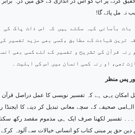
قیق کرنے پر آپ کو اس در اندازی کے حق میں ذرہ برابر 
ب نہ مل پائے گا!
 بات بآسانی کہہ سکتے ہیں کہ اس ذات پاک کی غ
ہ ترین شہادت کے مطابق ،کسی بھی مزید تفسیر کی 
 رنہ قرآن کی تشریح و تفسیر کے لئے کسی بھی انس
زت تھی، او رنہ کسی انسان میں اس کی اہلیت ۔
ور پس منظر
قل امکان یہی ہے کہ تفسیر نویسی کا عمل دراصل قرآن 
الہامی صحیفے کے سچے معانی تبدیل کر دینے کا ایجنڈا رک
 ۔۔۔ تفسیر لکھنا صرف ایک ہی مذموم مقصد رکھ سکتا 
دین حق پر مبنی کتاب کو انسانی خیالات سے آلودہ کرکے