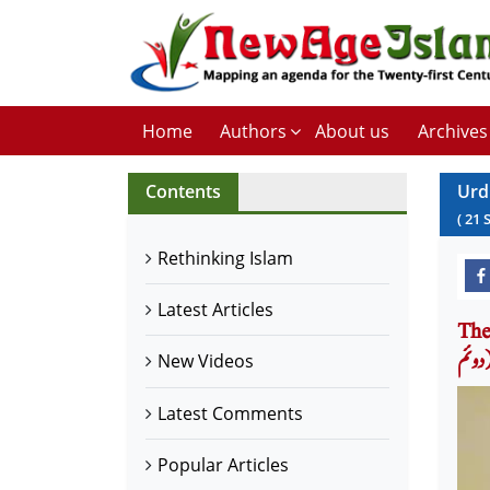
Home
Authors
About us
Archives
Contents
Urd
(
21
Rethinking Islam
Latest Articles
ائج و
دوئم
New Videos
Latest Comments
Popular Articles