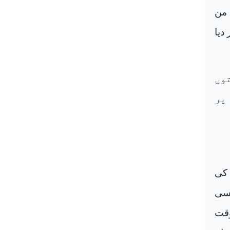
 من
دیا
توں
پر
 کی
یے میں کسی
وقت