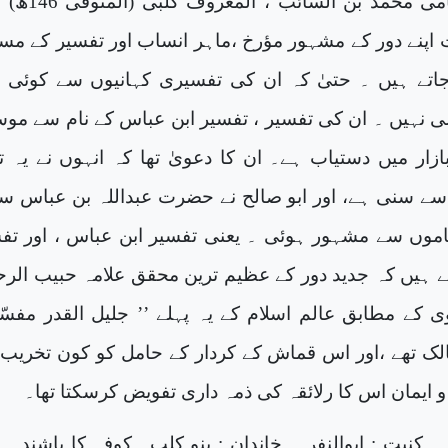
کیا،اس کا نام نامی محمد بن السائب
پنے دور کے مشہور مؤرخ ،ماہر انساب اور تفسیر کے مس
جاتے ہیں ۔ حتیٰ کہ ان کی تفسیری کہانیوں سے کوئی 
ی نہیں ۔ ان کی تفسیر ، تفسیر ابن عباس کے نام سے مو
ازار میں دستیاب ہے۔ ان کا دعویٰ تھا کہ انہوں نے یہ ت
 سے سنی ہے، اور ابو صالح نے حضرت عبداللہ بن عباس س
ناموں سے مشہور ہوئی ۔ یعنی تفسیر ابن عباس ، اور تف
تے ہیں کہ جدید دور کے عظیم ترین محقق علامہ حبیب الرح
 کے مطابق عالم اسلام کے یہ پہلے ’’ جلیل القدر مفسّر
لک تھے ،اور اس قماش کے کردار کے حامل کو کون تخریب 
و ایمان اس کا رلائقہ کی ذمہ داری تفویض کرسکتا تھا۔
 ۔ کنیت : ابوالنفر ۔ خاندان : بنو کلب۔ کوفہ کا باشندہ 