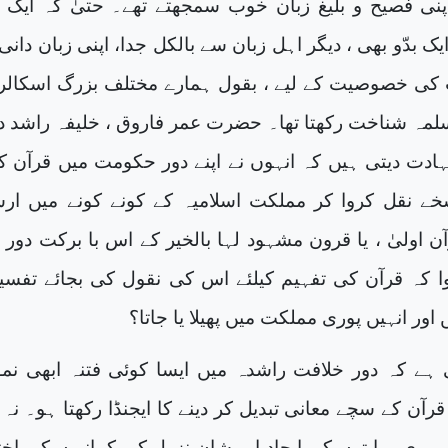
اپنی فصیح و بلیغ زبان خوب سمجھتے تھے۔ حتیٰ کہ ایک 
ک بدّو بھی ، دیگر اہل زبان سے بالکل جدا، اپنی زبان دانی 
کی خصوصیت کے لیے ، بقول ہمارے مختلف بزرگ اسکالر 
لمہ شناخت رکھتا تھا۔ حضرت عمر فاروق ، خلیفہ راشد د
ہادت دیتی ہیں کہ انہوں نے اپنے دور حکومت میں قرآن ک
خے نقل کروا کر مملکت اسلامیہ کے کونے کونے میں ار
آن اولیٰ ، یا قرون مشہود لہا بالخیر کے اس با برکت دور 
وا کہ قرآن کی تفہیم کیلئے اس کی نقول کی بجائے تفسی
 اور انہیں پوری مملکت میں پھیلا یا جاتا؟
ہے کہ دور خلافت راشدہ میں ایسا کوئی فتنہ ابھی نمو
قرآن کے سچے معانی تبدیل کر دینے کا ایجنڈا رکھتا ہو۔ نہ
 ی روایتوں کی ایجاد اور شان نزول کی کہانیوں کی اخت