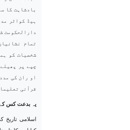
بادشاہت کا سل
ہیڈ کواٹر مدی
دارالحکومت شہ
تمام نشانیاں
شخصیات کو ہمی
چپے پر پھیلے 
او ران کی مدد
قرآنی تعلیمات 
یہ بدعت کس کے 
اسلامی تاریخ 