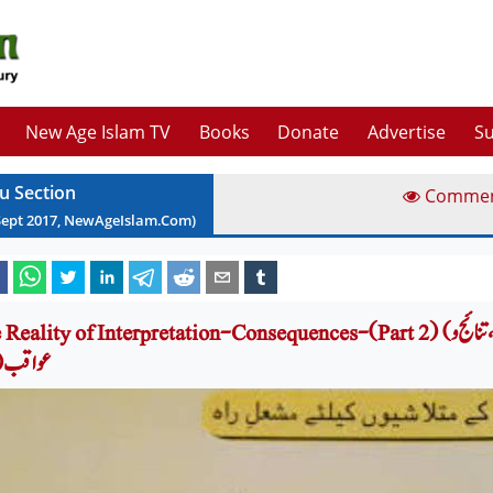
New Age Islam TV
Books
Donate
Advertise
Su
u Section
Comme
Sept
2017
, NewAgeIslam.Com)
The Reality of Interpretation-Consequences-(Part 2) (تفسیر نویسی کی حقیقت، تن
عواقب (