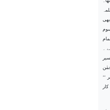
 ، المعروف کلبی (المتوفی 146ھ) تھا۔
لمہ
بھی
سوم
مام
ے ۔
سیر
مٰن
 ‘‘
کار
ہے۔