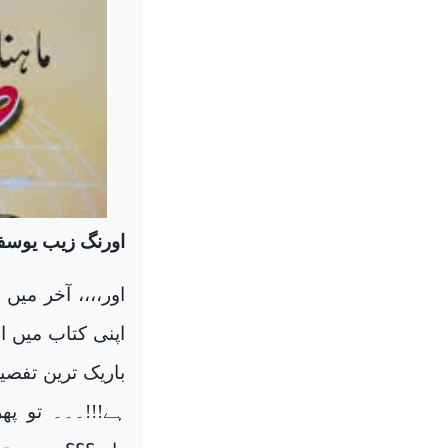
اورنگ زیب یوس
اور،،،، آخر میں 
اپنی کتاب میں ا
باریک ترین تفصی
ہے!!!۔۔۔ تو پھ