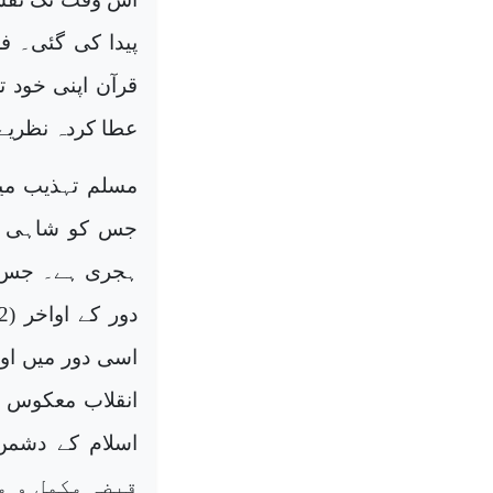
پیدا کی گئی۔ ف
قرآن اپنی خود ت
عطا کردہ نظریے 
مسلم تہذیب میں
ہجری ہے۔ جس س
اسی دور میں اور
انقلاب معکوس بر
قبضہ مکمل و م