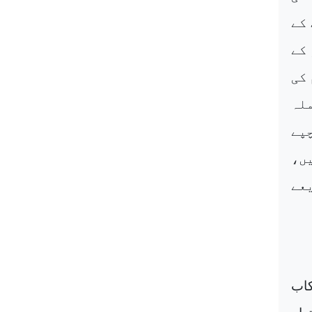
 کے
کے
 کی
لہ
پے
ں،
یعے
کاب