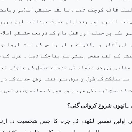
سلہ قائم کرچکے تھے ۔ سابقہ حقیقی اسلامی ریاست
نتہ النبی اور بعدازاں حضرت عبداللہ ابن زبیر 
ر مکہ پر حملے اور قتل عام کے ذریعے حقیقی اسلام
 اورآثار و باقیات ، او را س کی نام لیوا جم
شہ کے لئے صفحہ ہستی سے مٹاچکے تھے ۔ عرب کے چ
مقامی یہودی علماء کی خدمات حاصل کی جاچکی تھی
 سے مملکت کے طول و عرض میں فتنہ وضع حدیث کے ذر
کے مسخ کرنے کی مہم ز ور شور کے ساتھ جاری تھی ۔
ہاتھوں شروع کروائی گئی؟
کی اولین تفسیر لکھنے کے جرم کا جس شخصیت نے ارت