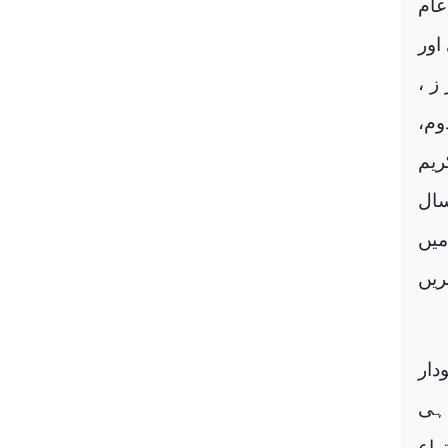
عام
اور
ز ،
وم،
ریم
سال
میں
ریں
دار
 ہی
راع