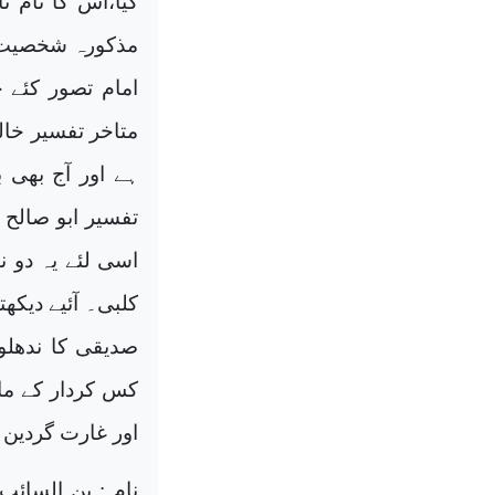
مذکورہ شخصیت ا
امام تصور کئے 
متاخر تفسیر خال
ہے اور آج بھی ب
تفسیر ابو صالح
اسی لئے یہ دو 
کلبی۔ آئیے دیکھ
صدیقی کا ندھلوی
کس کردار کے ما
اور غارت گردین 
نام : بن السائب