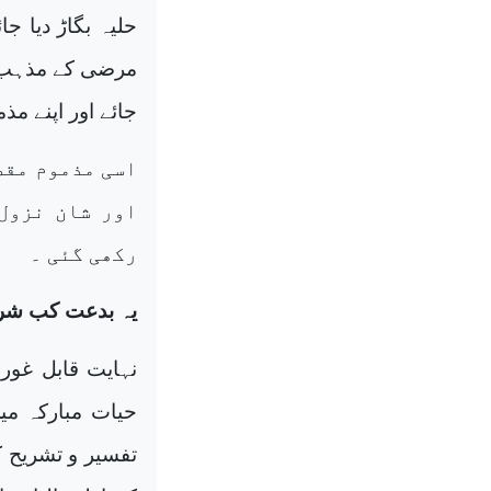
حلیہ بگاڑ دیا جا
مرضی کے مذہب کی 
جائے اور اپنے م
اسی مذموم مقص
اور شان نزول 
رکھی گئی ۔
یہ بدعت کب شر
نہایت قابل غور
تفسیر و تشریح ک