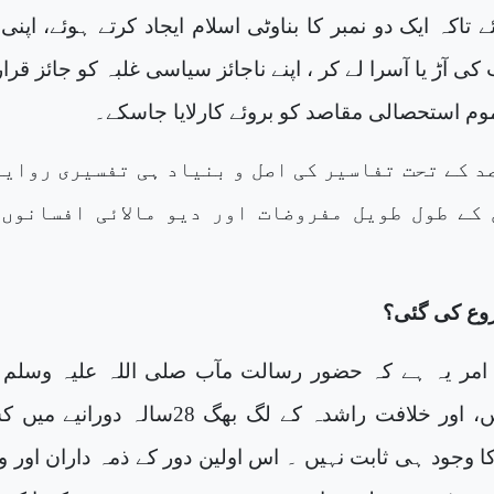
ئے تاکہ ایک دو نمبر کا بناوٹی اسلام ایجاد کرتے ہوئے، اپنی
آڑ یا آسرا لے کر ، اپنے ناجائز سیاسی غلبہ کو جائز قرار 
ذموم استحصالی مقاصد کو بروئے کارلایا جاسکے۔
د کے تحت تفاسیر کی اصل و بنیاد ہی تفسیری روای
کے طول طویل مفروضات اور دیو مالائی افسانوں 
وع کی گئی؟
 امر یہ ہے کہ حضور رسالت مآب صلی اللہ علیہ وسلم
حیات مبارکہ میں، اور خلافت راشدہ کے لگ بھگ 28سالہ دوران
ا وجود ہی ثابت نہیں ۔ اس اولین دور کے ذمہ داران اور 