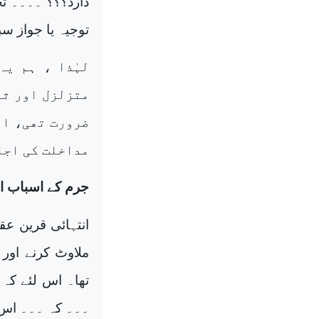
دارد؟؟؟ ۔۔۔۔ تح
توجیہ یا جواز سب
لہٰذا ، ہم یہ
متزلزل اور ثق
ضرورت تھی، او
مداخلت کی اجا
جرم کے اسباب ا
انتہائی قرین ع
ملاوٹ کرنے اور 
تھا۔ اس لئے کہ
۔۔۔ کہ ۔۔۔ اس 