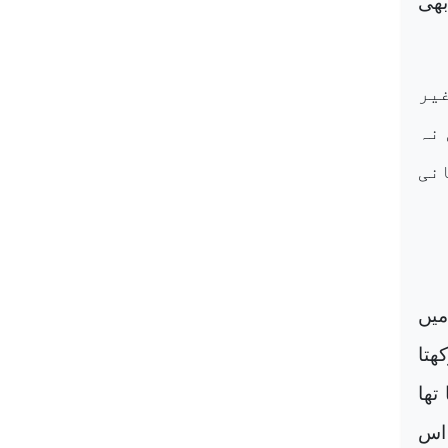
بھی
یر
نہ
انی
میں
ھتا
تھا
 اس