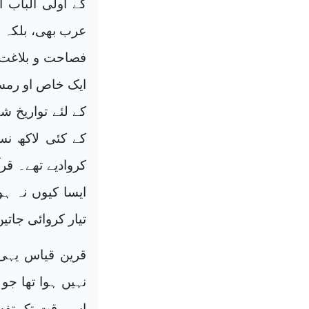
کے اولی الباب 
عرب بھی، بلکہ ای
فصاحت و بلاغت 
ایک خاص او رمس
کے لئے تواریخ ش
کے کئی لاکھ نس
کروادیے تھے۔ قر
ایسا کیوں نہ ہ
تیار کروائی جاتیں
قرین قیاس یہی 
نہیں ہوا تھا جو 
اس وقت تک تفسیر