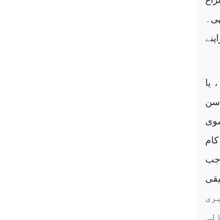
ھی۔
پنے
 یا
جس کو شاہی دربار نے اس مہم پر مامور کیا ،اس کا تاریخ وفات 146سن
موی
 کام
 جب
یقی
 جبری
لی