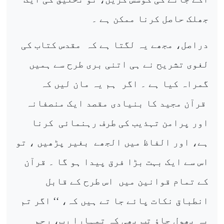
جھلک حاصل کرنا ممکن ہے ۔
دراصل، مجھے یہ لگتا ہے کہ
مقدس کتاب کی
لغوی تشریح نے ہی اتنی بری طرح سے ہمیں
گمراہ کیا ہے ۔ اگر
ہم یہ مان لیں کہ
قرآن مجید کا بنیادی مقصد ایک منصفانہ
اور پرامن تہذیب کی طرف رہنمائی
کرنا
ہے، اور الفاظ میں الجھے
بغیر پڑھیں ، تو
اس سے ایک بہت بڑا فرق پیدا ہو گا ۔ قرآن
کے تمام قوانین میں
اس طرح کے قابل
انطباق نکات پائے جا تے ہیں کہ، ‘‘ اگر تم
یہ بھول جاؤ تب بھی کہ تمہارا رب، رحم