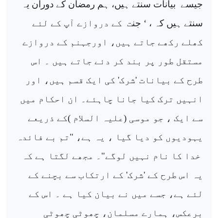
جیسے
بیانات سنتے ہیں، ہم رمضان کے دوران یہ
سنتے ہیں کہ ، ‘ ج
ن
ت
کے دروازے آپ کے لئے
کھلے رکھے جاتے ہیں، اورجہنم کے دروازے
مستقل طور پر بند کر دئے جاتے ہیں ۔ اس
طرح کے بیانات 'شرک' کی ایک قسم ہیں، اور
انہیں ترک کیا جانا چاہئے۔ ان احکام میں
سے ایک ، جو موسی (علیہ السلام )کے ذریعے
یہودیوں کو دیا گیا ، یہ ہے، "تم بے فائدہ
خدا کا نام نہیں لوگے"۔ مجھے لگتا ہے کہ
یہ اس طرح کے 'شرک' کے ارتکاب سے بچنے کے
لئے ہے، جسے میں نے بیان کیا ہے ۔ اس کے
برعکس، ہمارے مسلمان، چھوٹی چھوٹی