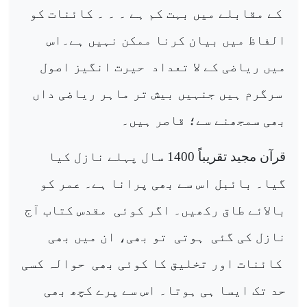
کے مقابلے میں بہت کم ہے ۔ ۔ ۔ کائنات کو
الفاظ میں بیان کرنا ممکن نہیں ہے۔اس
میں ریاضی کے لا تعداد
حیرت انگیز اصول
سرگرم ہیں جنہیں بیش تر ماہر ریاضی داں
بھی سمجھنے سے؛ قاصر ہیں۔
قرآن مجید تقریباً 1400 سال پہلے نازل کیا
گیا۔ بائبل اس سے بھی پرانا ہے۔ عمر کو
بالائے طاق رکھیں۔ اگر کوئی
مقدس کتاب آج
نازل کی گئی
ہوتی
تو بھی، ان میں بھی
کائنات اور تخلیق کا کوئی بھی
حوالہ کسی
حد تک ایسا ہی ہوتا۔ اس سے پرے کچھ بھی