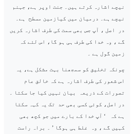
نیچے اشارہ کرتے ہیں۔ جنت اوپر ہے، جہنم
نیچے ہے۔ درمیان میں کیازمین مسطح
ہے۔
در
اصل ، آپ جس بھی سمت کی طرف اشارہ کریں
گے ، وہ خدا کی طرف ہی ہو گا، اس لئے کہ
زمین گول ہے ۔
چونکہ تخلیق کو سمجھنا بہت مشکل ہے، یہ
اس شعور کی طرف اشارہ ہے کہ خالق عام
تصورات کے ذریعہ
بیان نہیں کیا جا سکتا ۔
در اصل، کوئی کسی بھی حد
تک یہ کہہ سکتا
ہے کہ
‘ آپ خدا کے بارے میں جو کچھ بھی
کہیں گے ، وہ
غلط ہی ہوگا ’ ۔ براہ راست