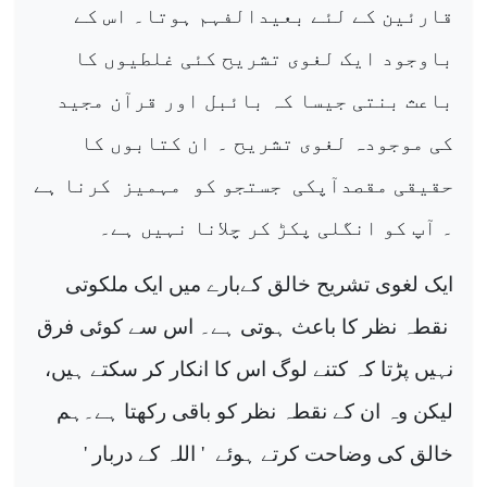
قارئین کے لئے بعیدالفہم ہوتا۔ اس کے
باوجود ایک لغوی تشریح کئی غلطیوں کا
باعث بنتی جیسا کہ بائبل اور قرآن مجید
کی موجودہ لغوی تشریح ۔ ان کتابوں کا
حقیقی مقصدآپکی
جستجو کو
مہمیز
کرنا ہے
۔ آپ کو انگلی پکڑ کر چلانا نہیں ہے۔
ایک لغوی تشریح خالق کےبارے میں ایک ملکوتی
نقطہ نظر کا باعث ہوتی ہے۔ اس سے کوئی فرق
نہیں پڑتا کہ کتنے لوگ اس کا انکار کر سکتے ہیں،
لیکن وہ ان کے نقطہ نظر کو باقی رکھتا ہے۔ہم
خالق کی وضاحت کرتے ہوئے
' اللہ کے دربار '