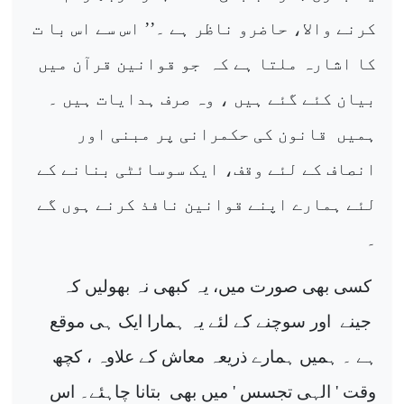
کرنے والا، حاضرو ناظر ہے ۔’’ اس سے اس با ت
کا اشارہ ملتا ہے کہ
جو قوانین قرآن میں
بیان کئے گئے ہیں ، وہ صرف ہدایات ہیں ۔
ہمیں
قانون کی حکمرانی پر مبنی اور
انصاف کے لئے وقف، ایک سوسائٹی بنانے کے
لئے ہمارے اپنے قوانین نافذ کرنے ہوں گے
۔
کسی بھی صورت میں، یہ کبھی نہ بھولیں کہ
جینے
اور سوچنے کے لئے یہ ہمارا ایک ہی موقع
ہے ۔ ہمیں ہمارے ذریعہ معاش کے علاوہ ، کچھ
وقت ' الہی تجسس ' میں بھی
بتانا چاہئے۔ اس