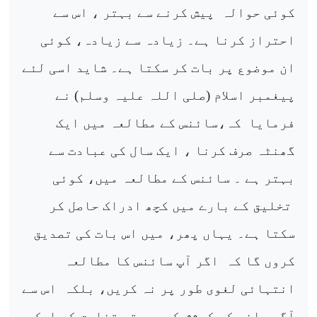
کوئی حوالہ
پیش کرنے سے بہتر ، اس سے
احتراز کرنا ہے۔ زیادہ سے زیادہ، کوئی
ان موضوع پر بات کر سکتا ہے۔ شاید اسی لئے
پیغمبر اسلام (صلی اللہ علیہ وسلم) نے
فرمایا
کہ،سائنس کے مطالعہ میں ایک
گھنٹہ صرف کرنا ، ایک سال کی عبادت سے
بہتر ہے ۔ سائنس کے مطالعہ میں، کوئی
تخلیق کے بارے میں کچھ ادراک حاصل کر
سکتا ہے۔ یہاں پھر، میں اس بات کی تصدیق
کروں گا کہ
اگر آپ سائنس کا مطالعہ
انتہائی لغوی طور پر نہ کریں، بلکہ
اس سے
آگے جانے کی کوشش کریں، تو تخلیق کی ایک