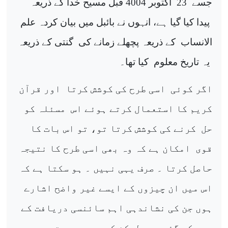
جسے
23
اکتوبر 4004 قبل مسیح خدا کے ذریعہ
پیدا کیا گیا ہے، انہوں نے بائبل میں بیان کردہ علم
الانساب
کے ذریعہ پچھلے زمانے کی
گنتی کے ذریعہ
یہ تاریخ معلوم
کیا تھا۔
اگر کوئی
اسی طرح کی کوشش کرتا
اور قرآن
کریم کا استعمال کرتے ہوئے اس
مسئلہ کو
حل
کرنے کی کوشش کرتا تو، تو اس بات کا
قوی
امکان ہے کہ وہ بھی اسی طرح کا نتیجہ
حاصل کرتا ۔ صرف یہی نہیں ۔ ہو سکتا ہے کہ
اس میں ان چیزوں کے ایسے غیر واضح اشارے
ہوں جن کی نشاندہی اہم سائنسی دریافت کے
بعد کی گئی ہے، لیکن کسی بھی صورت
میں