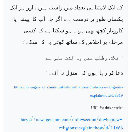
کے ایک لامتناہی تعداد میں راستے ہیں ، اور ہر ایک
یکساں طور پر درست ہے، اگر چہ آپ کا
پیشہ یا
کاروبار کچھ بھی ہو ۔ ہو سکتا ہے کہ کسی
مرحلے پر اخلاص کے ساتھ کوئی یہ کہ سکے ؛
" تلاش وطلب میں وہ لذت ملی ہے
دعا کر رہا ہوں کہ
منزل نہ آئے۔ "
https://newageislam.com/spiritual-meditations/do-hebrew-religions-
explain-how/d/8319
URL for this article:
https://newageislam.com/urdu-section/do-hebrew-
religions-explain-how/d/11666