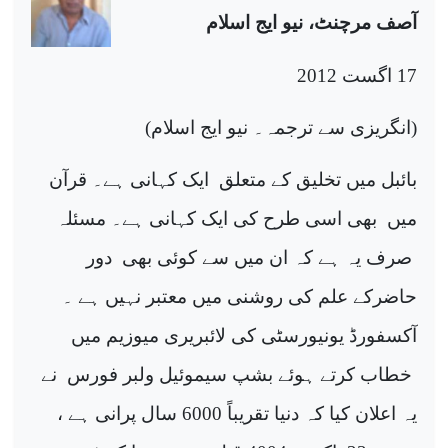
آصف مرچنٹ، نیو ایج اسلام
17 اگست 2012
(انگریزی سے ترجمہ۔ نیو ایج اسلام)
بائبل میں تخلیق کے متعلق
ایک کہانی ہے۔ قرآن
میں
بھی اسی طرح کی ایک کہانی ہے۔ مسئلہ
صرف یہ ہے کہ ان میں سے کو
ئی
بھی
دور
حاضرکے علم کی روشنی میں معتبر نہیں ہے ۔
آکسفورڈ یونیورسٹی کی لائبریری میوزیم میں
خطاب کرتے ہوئے بشپ سیموئیل ولبر فورس
نے
یہ اعلان کیا کہ دنیا تقریباً 6000 سال پرانی ہے ،