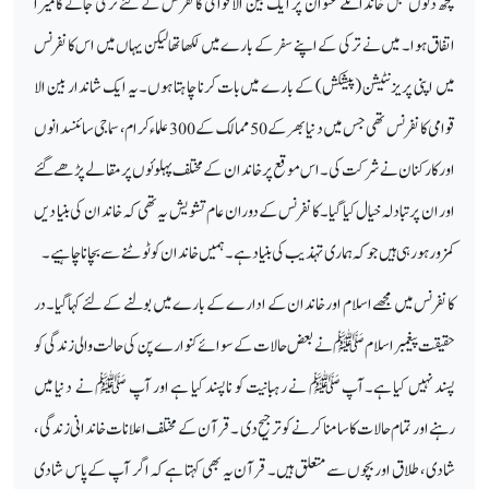
کچھ دنوں قبل خاندانکے عنوان پر ایک بین الاقوامی کانفرنس کے لئے ترکی جانے کا میرا
اتفاق ہوا۔ میں نے ترکی کے اپنے سفر کے بارے میں لکھاتھا لیکن یہاں میں اس کانفرنس
میں اپنی پریزنٹیشن (پیشکش) کے بارے میں بات کرنا چاہتا ہوں۔یہ ایک شاندار بین الا
قوامی کانفرنس تھی جس میں دنیا بھر کے 50 ممالک کے 300 علماء کرام ، سماجی سائنسدانوں
اور کارکنان نے شرکت کی۔ اس موقع پر خاندان کے مختلف پہلوئوں پر مقالے پڑھے گئے
اور ان پر تبادلہ خیال کیا گیا۔کانفرنس کے دوران عام تشویش یہ تھی کہ خاندان کی بنیا دیں
کمزور ہو رہی ہیں جو کہ ہماری تہذیب کی بنیاد ہے ۔ہمیں خاندان کوٹوٹنے سے بچانا چاہیے۔
کانفرنس میں مجھے اسلام اورخاندان کے ادارے کے بارے میں بولنے کے لئے کہا گیا۔در
حقیقت پیغمبر اسلام ﷺ نے بعض حالات کے سوائے کنوارے پن کی حالت والی زندگی کو
پسند نہیں کیا ہے۔آپ ﷺ نے رہبانیت کو ناپسند کیا ہے اور آپ ﷺ نے دنیا میں
رہنے اور تمام حالات کا سامنا کرنے کو ترجیح دی ۔ قرآن کے مختلف اعلانات خاندانی زندگی ،
شادی ، طلاق اور بچوں سے متعلق ہیں۔ قرآن یہ بھی کہتا ہے کہ اگر آپ کے پاس شادی