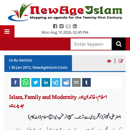
Mon Aug 10 2026
,
02:45 PM
|
Urdu Section
(
30
Jan
2012
, NewAgeIslam.Com)
Islam, Family and Modernity اسلام، خاندان اور
جدیدیت
اصغر علی انجینئر (انگریزی سے ترجمہ۔ سمیع الرحمٰن، نیو ایج اسلام ڈاٹ کام)