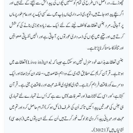
چھوڑئے۔ در اصل اس طرح کی تمام کوششیں بچوں کی پیدا ئش سے بچنے کے لئے ہیں اور
اگر بچے پیداہو جاتے ہیں ، تو پوری ذمہ داری ماں باپ میں سے کسی ایک پر اور عام طور پر ماں
پر آجاتی۔مرد جنسی تعلقات کا لطف لینے کے لئے ایک سے زیادہ جوڑی بنانے کی کوشش
کرتے ہیں اور نتیجے میں بچوں کی ذمہ داری عورتوں پر آ جاتی ہے اور انہیں نفسیاتی صعوبتیں
اور تنائو کا سامنا کرنا پڑتا ہے۔
جنسی تعلقات بذات خود منزل نہیں ہو سکتا ہے جیسا کہ لیو ان (
Live in
) تعلقات میں
ہوتا ہے۔ قرآن کریم کے مطابق شادی کے دو اہم مقاصد ہیں ،- خاندان کو بڑھانا اور ایک
دوسرے کو رفاقت فراہم کرنا ہے۔ شادی کا بنیادی فلسفہ محبت اور رفاقت پر مبنی ہے۔ قرآن
کہتا ہے، ‘اور اسی کے نشانات (اور تصرفات) میں سے ہے کہ اُس نے تمہارے لئے تمہاری
ہی جنس کی عورتیں پیدا کیں تاکہ اُن کی طرف (مائل ہوکر) آرام حاصل کرو اور تم میں
محبت اور مہربانی پیدا کر دی جو لوگ غور کرتے ہیں اُن کے لئے ان باتوں میں (بہت سی)
نشانیاں ہیں’ (30:21)۔