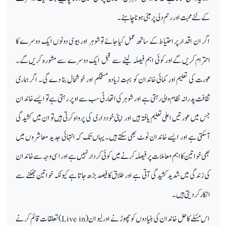
کے لئے محبت اور رحم دلی پر مبنی ہونا چاہئے۔
اگر ان اقدارپر احتیاط کے ساتھ عمل کیا جائے توشوہر اور بیوی دونوں ایک دوسرے کا
احترام کریں گےاور کوئی اہم فیصلہ لینے سے قبل ایک دوسرے سے مشورہ کریں گے۔
عورت کی تعلیم اور کمائی خاندان کو بہت زیادہ مستحکم اور خوشحال بنا دے گی۔ اگر ہماری
ثقافت پدرانہ نظام والی رہتی ہے اور شوہرکی اتھارٹی سب سے اوپر رہتی ہے تو ایسے خاندان
جس میں عورتیں اعلی تعلیم یافتہ ہیں اور اپنی خودداری کی پرواہ کرتی ہیں تو ان میں کشیدگی
آسکتی ہے اور ایسے خاندان ٹوٹ بھی سکتے ہیں۔یہاں تک کہ انتہائی جدید معاشروں میں
بھی خواتین کا اہم معاملات پر فیصلہ کرنے میں کوئی کردار نہیں ہے اور اسی وجہ سے خاندان
کی زندگی میں شدید کشیدگی آتی ہے اور طلاق کا فیصد بڑھ جاتا ہے کیونکہ خواتین جھکنے سے
انکار کر دیتی ہیں۔
اس مسٔلے کا حل خاندان کی بنیا دوں کو چھوڑ نے اور لیو ان (
Live in
) تعلقات قائم کرنے