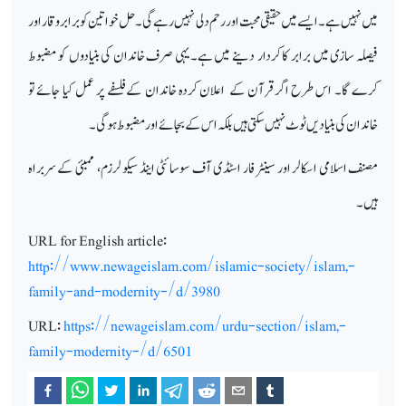
میں نہیں ہے۔ ایسے میں حقیقی محبت اور رحم دلی نہیں رہے گی ۔ حل خواتین کو برابر وقار اور
فیصلہ سازی میں برابر کا کردار دینے میں ہے۔یہی صرف خاندان کی بنیادوں کو مضبوط
کرے گا۔ اس طرح اگرقرآن کے اعلان کردہ خاندان کےفلسفے پر عمل کیا جائے تو
خاندان کی بنیادیں ٹوٹ نہیں سکتی ہیں بلکہ اس کے بجائے اورمضبوط ہو گی۔
مصنف اسلامی اسکالر اور سینٹر فار اسٹڈی آف سوسائٹی اینڈ سیکو لرزم، ممبئی کے سربراہ
ہیں۔
URL for English article:
http://www.newageislam.com/islamic-society/islam,-
family-and-modernity-/d/3980
URL:
https://newageislam.com/urdu-section/islam,-
family-modernity-/d/6501