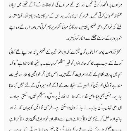
مردوں پر انحصار کرتی تھیں اور اسی لئے مردوں کی خواہشات کے آگے جھکنے میں زیادہ
محفوظ محسوس کرتی تھیں۔ شوہر کو اس کا مالک اور اس کے سر کا تاج مانا جاتا تھا۔آج متوسط
طبقے کی خواتین اعلی تعلیم یا فتہ ہیں اور کافی موٹی تنخواہ پر کام کرتی ہیں اور اس لئے وہ اپنے
شوہروں کے سامنے جھکنے سے انکار کرتی ہیں۔
اکثر قدامت پسند مسلمانوں کو یہ لگتا ہے کہ ایسا خواتین کے تعلیم یافتہ اور اپنے لئے کمائی
کرنے کے سبب ہے۔ جو کہ خاندانوں کو غیر مستحکم کر رہا ہے۔ یہ نتیجہ نکالنا غلط ہے کیونکہ
ہم میں پدرانہ نظام کے اقدارسرایت کر گئے ہیں۔ اصل میں اگر خواتین با وقار اور غیرت
مند ہے تو ایسی خواتین کو شوہر کے اختیارات کے آگے خود سپردگی کے لئے نہیں کہا جانا
چاہیے۔جسکی بھی بنیا داعلی اقدار کے بجائے اتھارٹی پر ہوگی وہ مستحکم نہیں ہو سکتی ہے اور نہ
ہی اعلی تہذیب کی جانب لے جانے والی ہو سکتی ہے۔ قرآن خواتین کو جہاں کمانے اور
جائیداد حاصل کرنے کا حق عطا کرتا ہےوہیں اسے وقار اور خودداری بھی برابر عطا کرتا ہے
اور یہ واضح کرتا ہے کہ خاندان شوہر کی اتھارٹی پر مبنی نہیں ہونا چاہیے بلکہ ایک دوسرے