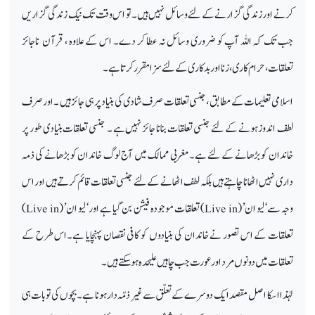
کرنے اور زندگی گزارنے کے لئے وسائل نہیں ہیں۔ تو اس وقت تک نیک زندگی گزاریں
جب تک کہ اللہ آپ کو ضروری وسائل نہ عطا کر دے۔ اس کے علاوہ ، قرآن ناجائز
تعلقات ، حرام کاری ، زنا اور بد کاری کے لئے سزا مقرر کرتا ہے۔
اسلامی تعلیمات کے مطابق ، جنسی تعلقات صرف شادی کی بنیاد پر ہی جائز ہیں ۔اور صرف
لطف اندوزہونے کے لئے جنسی تعلقات بنانا جائز نہیں ہے ۔ جنسی تعلقات بنیادی طور پر
خاندان کو بڑھانے کے لئے ہے۔مغربی ممالک میں آج لوگ خاندان کو بڑھانے کی ذمہ
داری نہیں اٹھانا چاہتے ہیں بلکہ لطف اٹھانے کے لئے جنسی تعلقات قائم کرتے ہیں اور اس
وجہ سے‘ لیو ان’ (
Live in
) تعلقات موجودہ فیشن بن گیا ہے اور‘ لیو ان’ (
Live in
)
تعلقات کے اس تصور نے خاندان کی بنیادوں کو کافی نقصان پہنچایا ہے۔اس طرح کے
تعلقات میں دونوں مرد اور عورت جب چاہیں علیحدہ ہو سکتے ہیں۔
لہٰذا اسکا اصل مقصد ایک دوسرے کےتعلّق سے غیر ذمّہ دار ہو نا ہے ۔ بچوں کی تو بات ہی