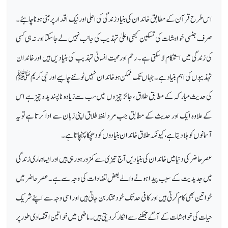
اس طرح قرآن کے مطابق خاندان کی بنیاد زندگی کی اعلی اور نیک اقدار پر مبنی ہونا چاہئے۔
صرف جنسی خواہشات کی تسکین کبھی اعلیٰ تہذیب کی جانب نہیں لے جا سکتا اور نہ ہی کسی
کی زندگی میں استحکام لا سکتی ہے۔ رحم اورمحبت انسانی تہذیب کی بنیاد یں ہیں اورخاندان
تہذیبوں کی اہم بنیا دہے ۔جہاں تک ممکن ہو خاندان نہیں ٹوٹنے چاہیے اور نبی کریم ﷺ
کی حدیث مبارکہ کے مطابق طلاق ، جائز چیزوں میں سب سے زیادہ ناپسندیدہ چیز ہے اس
کے علاوہ ایک اور حدیث کے مطابق جب مرد لفظ طلاق اپنی زبان سے ادا کرتا ہے تو یہ
آسمانوں کو ہلا دیتا ہے ، کیونکہ طلاق خاندان بنیادوں کو دھچکا پہنچاتا ہے۔
عصر حاضر کی دنیا میں خاندان کی بنیا دیں آج تیزی سے کمزورہو رہی ہیں اور ایسا ہماری زندگی
میں جدیدیت کے سبب پیدا ہونے والے بعض تضادات کی وجہ سے ہے۔عصر حاضر میں
خواتین بھی کام کرتی ہیں اور کافی حد تک خود مختار بن جاتی ہیں اور اسی وجہ سے اپنے شریک
حیات کی خواہشات کے آگے جھکنے سے انکار کر دیتی ہیں۔ماضی میں خواتین اقتصادی طور پر