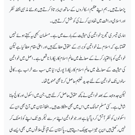
پڑھاتے ہیں۔ ہم اپنے عظیم اسکالر وں کے ساتھ ایسا برتاؤ کرتے ہیں جو نئے مذہبی نقطہ نظر
اور اسلامی وراثت میں تعاون کرنے کی کوشش کرتے ہیں۔
ہماری تیسری تجویز خواتین کی حیثیت کے بارے میں ہے۔ مسلمان کبھی یہ کہتے ہوئے نہیں
تھکتا ہے کہ اسلام نے خواتین کو برابر کے حقوق عطا کئے ہیں اور اعلیٰ مقام عطا کیا ہے لیکن
خواتین کو بااختیار کرنے کے معاملے میں عالم اسلام کا ریکارڈ ناقص ہے۔ اصل میں خواتین
کی حیثیت کے معاملے میں عالم اسلام کا ریکارڈ پوری دنیا میں سب سے خراب ہے ۔کافی
سالوں تک خواتین کے لئے جدید تعلیم حاصل کرنا بھی ممنوع تھا۔
لیکن جدوجہد کے بعد خواتین نے کچھ حقوق حاصل کر لئے ہیں، جن میں اسکول اور کالج جانا
شامل ہے۔ کئی مسلم ممالک میں اس میں بھی مشکلات ہیں۔ افغانستان میں آج بھی ان کے
اسکولوں کو نظرآتش کردیا گیا ہے اور جو خواتین اپنے سر سے لیکر پیر تک اپنے کو ڈھنک کر
نہیں رکھتی ہیں ان پر تیزاب پھینک دیتے ہیں ۔ پاکستان کے قبائلی علاقوں میں بھی ایسے ہی