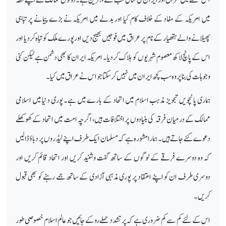
میں امریکہ کے مفاد کے خلاف کام کیا اور بدلے میں امریکہ نے بڑے پیمانے پر تباہی
پھیلانے والے ہتھیار کے نام پر عراق میں فوجیں بھیج دیں اور پورے ملک کو تباہ کردیا اور
اس کے پانچ لاکھ معصوم شہریوں کو ہلاک کردیا۔ امریکہ ایران کا بھی دشمن ہے لیکن کئی
وجوہات کی بنا پر وہ سب کچھ ایران میں نہیں کرسکتا جو اس نے عراق میں کیا۔
ہماری پانچویں تجویز مذہب اسلام میں اتحاد کے بارے میں ہے۔ پوری دنیا میں اسلامی
ممالک کے درمیان فرقہ کی بنیادوں پراختلافات ہیں، اگرچہ امت میں اتحاد کے کھوکھلے
دعوے کئے جاتے ہیں ۔ ہمارا مشورہ ہے کہ مسلمان ایک طرف اپنے لیڈر وں پر دباؤ ڈالیں
کہ وہ دوسرے فرقے کے لوگوں کے ساتھ گفت وشنید کریں اور اتحاد قائم کریں اور
دوسری طرف ان کو اپنے اعتقاد پر پوری مذہبی آزادی کے ساتھ جمے رہنے کو بھی قبول
کریں۔
اس کے لئے کم سے کم ضروری ہے کہ پرتشدد حملے روکے جائیں جو عالم اسلام خصوصی طور