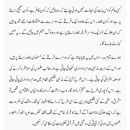
کسی عالم کو اس بات کی اجازت نہیں ہونی چاہئے کہ وہ بتائیں کہ کون کافر ہے ، کون صحیح راستے
پر ہے اور کون غلط ۔ اس کے علاوہ ایک فرقے کے دوسرے سے اختلافات اتنے شدید ہیں
کہ ان علما کے نزدیک دوسرا فرقہ غلط راستےپرہے اور وہ لوگ جہنم میں جائیں گے ۔ یہ ہمیں
کہا لے جائے گا۔
ہمارے تمام مدرسوں میں یہ بتایا جاتا ہے کہ دوسرے فرقے کے مسلمان غلط راستے پر ہیں،
اور اس کے ذریعہ مذہبی عدم رواداری سکھائی جاتی ہے اور طالب علموں کی مناظرہ کرنے کی
حوصلہ افزائی کی جاتی ہے ۔ اس طرح آج کے مذہبی تعلیمی نظام میں عدم رواداری پائی جاتی
ہے ۔ اس کو پوری طرح سے ختم کرنا ہوگا۔ جب دہشت گردانہ کاروائیاں اختتام پر تھیں تو
مشرق وسطیٰ کے کئی تعلیمی ماہرین نے اسی طرح کہ رائے کا اظہار کیا تھا۔ وقت کی ضرورت
ہے کہ ایسے علما کی جماعت آگے آئے جو فرقہ خاص کے تنگ نقطہ نظر سے اوپر اٹھ کر متعدد
شعبوں میں ہوئی ترقیاتی کی روشنی میں قرآنی تعلیمات کی عکاسی کرسکیں۔