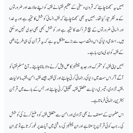
ہمیں یہ سمجھنا چاہئے کہ قرون وسطیٰ کے عظیم فقہا نے فقہہ کو اپنے حالات اور ضرورتوں
کے مدنظر تیار کیا تھا ۔ ہمیں یہ بھی سمجھنا چاہئے کہ فقہہ انسانی کوشش کا نتیجہ ہے اور یہ خدا
اور انسانی ضرورتوں کے بیچ شراکت کا نتیجہ ہے اور کوشش کبھی بھی ابدی نہیں ہوسکتی
ہیں۔ اسلامی دنیا کی اس وقت سب سے بڑے مشکل یہ ہے کہ یہ قرآن کی ہی طرح ماضی
کے فقہہ کو ابدی مان رہا ہے۔
ہمیں اپنی فقہہ کو متحرک اور جدید چیلنجز کا حل پیش کرنے والا بنانا چاہئے ۔آج مسلم فقہا کو
آگے آکر اس سمت میں دنیا کی رہنمائی کرنی چاہئے اورنئی فقہہ جیسے فقہہ امن ، فقہہ ماحولیات
،فقہہ آزادی ، تیسری دنیا سے متعلق فقہہ تخلیق کرنی چاہئے اور جس کے بارے میں قرآن
بہترین رہنمائی فرماتا ہے۔
اس مضمون کے مصنف نے بھی آزادی اور امن سے متعلق فقہہ کو وضع کرنے کی کوشش
کی ۔ جب کوئی قرآن پڑھتا ہے اور ان چیلنجز کی روشنی میں آیات پر غور کرتا ہے تو حیران