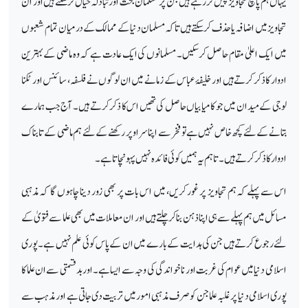
یہاں ہم پانچ تجاویز پیش کررہے ہیں جن پرمسلمان بحث اور تبادلہ خیال کرسکتے ہیں اور ان
تجاویز میں اضافہ یا حذف کرسکتے ہیں تاکہ مسلمان دنیا کے ممالک کے درمیان تمام شعبوں
میں ایک اعلیٰ مقام حاصل کرسکیں۔ مسلمانوں کی ایک عادت ہے کہ وہ ماضی کے بہترین
ادوار کا ذکر کرتے ہیں اور خلیفۂ عباس کے زمانے میں ان لوگوں نے فلسفہ ، سائنس اور ٹکنا
لوجی کے میدان میں جو کامیابیاں حاصل کی تھیں اس کا ذکر کرتے ہیں ۔ آج جب ہمارے
بتانے کےلئے کچھ خاص نہیں ہے تو فخر سے اپنا سر اوپر رکھنے کے لئے ہم ماضی کے تابناک
ادوار کا ذ کر کر تے ہیں۔ تاہم یہ ہمیں کوئی فائدہ نہیں پہونچاتا ہے۔
اس سے پہلے کہ ہم تجاویز پر غور کریں، میں اس بات پر بھی زور دینا چاہوں گا کہ مذہبی
مسائل میں ہم پہلے سے ہی اپنا ذہن بنا کر چلتے ہیں اور ان معاملات میں بھی علما سے فتویٰ کے
لئے رجوع کرتے ہیں جن کی ہدایت کے بارے میں ان کے پاس کوئی علم نہیں ہے۔ پوری
اسلامی دنیا میں عوام کی غربت اور ناخواندگی کی وجہ سے ایسا ہے۔اوربدقسمتی سےان علما کا
پوری اسلامی دنیا پر غلبہ علما جن کو صرف مذہبی امور میں تربیت دی جاتی ہے اور مذہب سے