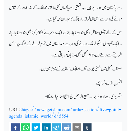
سے پاکستان میں ہورہے ہیں ۔بدقسمتی سے پاکستان کئی طاقتور ممالک کے مفادات کے شامل
ہونے کی وجہ سے ایسی ہی فرقہ وار جنگ کا میدان بن گیا ہے۔
اس کےلئے آپسی مناظرہ بھی بند ہونا چاہئے اور ایک دوسرے کو کافر کہنا بھی بند ہوناچاہئے
۔ ایک جمہوری وسیکولر ملک ہونے کی وجہ سے ہندوستان میں تمام فرقے کے لوگ پر امن
طریقے سے رہتے ہیں ،تاہم کبھی کبھی بدزبانی ہوجاتی ہے۔
مصنف ممبئی میں انسٹی ٹیوٹ آف اسلامک اسٹڈیز کے چیئر مین ہیں۔
بشکریہ : ڈان ،کراچی
انگریزی سے اردوترجمہ ۔ سمیع الرحمٰن ،نیو ایج اسلام ڈاٹ کام
URL
::
https://newageislam.com/urdu-section/five-point-
agenda-islamic-world/d/5554