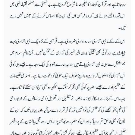
رہ جاتا ہے اور قرآن کو خدا کا معجزہ ماننا شرو ع کردیتا ہے۔ بدقسمتی سے مسلم فقہا ماضی میں
اس قدر الجھے ہوئے ہیں کہ وہ قرآن ان کی اہمیت کا احساس کرنے کے قابل نہیں رہے
ہیں۔
اس کےلئے مذہبی آزادی اور رواداری ضروری ہے ۔قرآن کے نزدیک مذہبی آزادی بہت
بنیادی ہے اور کوئی بھی حقیقی ایمان بغیر ضمیر کی آزادی کے ممکن نہیں ۔آج عالم اسلام میں
ہم مشکل سے ہی مذہبی آزادی پاتے ہیں اور یہ ہمارے جمود کی ایک وجہ ہے ۔جیسے ہی کوئی
اس آزادی کا استعمال کرتا ہے وہ اپنے خلاف ایک فتویٰ کو دعوت دیتا ہے ۔ اسلامی تعلیمات
کے عظیم ادارے جیسے اظہر پرکوئی بھی فخر کرسکتا ہے لیکن وہ بھی آج اسی مسئلے کا شکار ہے ۔
جب اس کے بڑے اسکالر ابوزید ناصر نے تنظیل اور تعویل (وحی، انسانوں کے ذریعہ وحی
کی فہم) کو سمجھنے کی کوشش کی تو انہیں فوراً کافر قرار دے دیا گیا ،اور یہاں تک کہ ان کے
نکاح کو بھی فاسق قرار دیا گیا اور ان کو مصر سے بھاگنا پڑا۔اس سے قبل پاکستان کے پروفیسر
فضل الرحمٰن جو ایک عظیم اسکالر تھے ،ان کو بھی پاکستان چھوڑ کر شکاگو جانا پڑا اور اب وہاں