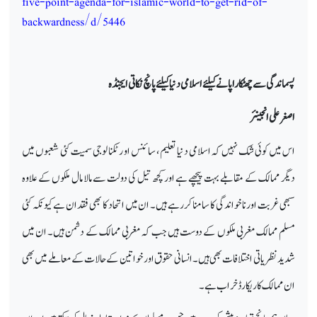
five-point-agenda-for-islamic-world-to-get-rid-of-
backwardness/d/5446
پسماندگی سے چھٹکارا پانے کیلئے اسلامی دنیا کیلئے پانچ نکاتی ایجنڈہ
اصغر علی انجینئر
اس میں کوئی شک نہیں کہ اسلامی دنیا تعلیم ، سائنس او رٹکنا لوجی سمیت کئی شعبوں میں
دیگر ممالک کے مقابلے بہت پیچھے ہے اور کچھ تیل کی دولت سے مالا مال ملکوں کے علاوہ
سبھی غربت اور ناخواندگی کا سامنا کررہے ہیں۔ ان میں اتحاد کا بھی فقدان ہے کیو نکہ کئی
مسلم ممالک مغربی ملکوں کے دوست ہیں جب کہ مغربی ممالک کے دشمن ہیں۔ ان میں
شدید نظریاتی اختلافات بھی ہیں۔ انسانی حقوق اور خواتین کے حالات کے معاملے میں بھی
ان ممالک کا ریکارڈ خراب ہے۔