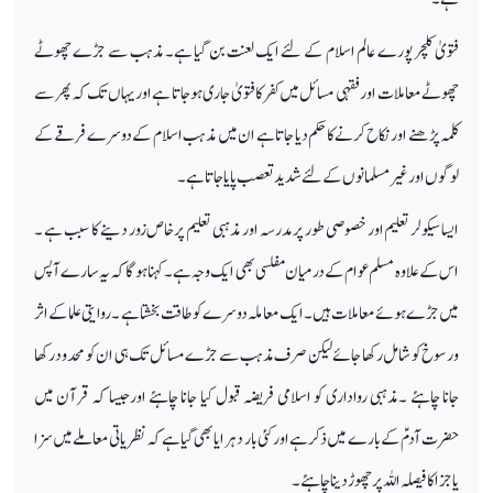
فتویٰ کلچر پورے عالم اسلام کے لئے ایک لعنت بن گیا ہے۔ مذہب سے جڑے چھوٹے
چھوٹے معاملات او رفقہی مسائل میں کفر کا فتویٰ جاری ہوجاتا ہے اور یہاں تک کہ پھر سے
کلمہ پڑھنے اور نکاح کرنے کا حکم دیا جاتا ہے ان میں مذہب اسلام کے دوسرے فرقے کے
لوگوں اور غیر مسلمانوں کے لئے شدید تعصب پایا جاتا ہے۔
ایسا سیکولر تعلیم اور خصوصی طور پر مدرسہ اور مذہبی تعلیم پرخاص زور دینے کا سبب ہے ۔
اس کے علاوہ مسلم عوام کے درمیان مفلسی بھی ایک وجہ ہے۔ کہنا ہوگا کہ یہ سارے آپس
میں جڑے ہوئے معاملات ہیں۔ ایک معاملہ دوسرے کو طاقت بخشتا ہے ۔روایتی علما کے اثر
ورسوخ کو شامل رکھا جائے لیکن صرف مذہب سے جڑے مسائل تک ہی ان کو محدود رکھا
جانا چاہئے ۔مذہبی رواداری کو اسلامی فریضہ قبول کیا جانا چاہئے اورجیسا کہ قرآن میں
حضرت آدمؑ کے بارے میں ذکر ہے اور کئی بار دہرایا بھی گیا ہے کہ نظریاتی معاملے میں سزا
یاجزا کا فیصلہ اللہ پر چھوڑ دینا چاہئے۔