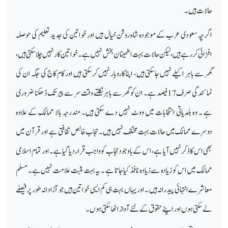
حالات ہیں۔
اگرچہ سعودی عرب کے موجودہ شاہ روشن خیال ہیں اور خواتین کی جدید تعلیم کی حوصلہ
افزائی کررہے ہیں ،لیکن حالات بہت اطمینان بخش نہیں ہے۔ خواتین کار نہیں چلاسکتی ہیں ،
گھر سے باہر اکیلے نہیں جاسکتی ہیں ، اپنا کاروبار نہیں کرسکتی ہیں اور کام کاج کی جگہ ان کی
نمائندگی صرف 17فیصد ہے ۔ ان کو گھر سے باہر نکلتے وقت سر سے پیر تک ڈھکنا ضروری
ہے ۔ وہ بلدیاتی انتخابات میں ووٹ نہیں دے سکتی ہیں۔ مندرجہ بالا ممالک کے علاوہ
دوسرے ممالک میں حالات بہت مختلف نہیں ہیں۔ حجاب خالص ثقافتی ہے اور قرآن میں
بھی اس کا ذکر نہیں آیا ہے ، اس کے باوجود حجاب کو واجب قرار دیا گیا ہے۔ اور تمام اسلامی
ممالک میں اس کو زیادہ سے زیادہ نافذ کیا جاتا ہے ۔ یہ بہت مثبت علامت نہیں ہے۔ مسلم
معاشرے انتہائی پیدرا نہ ہیں ۔ او ریہاں بہت ہی کم ایسی خواتین ہیں جو آزادانہ طو ر پر فیصلے
لے سکتی ہوں اور اپنے حقوق کے لئےآواز اٹھا سکتی ہوں۔