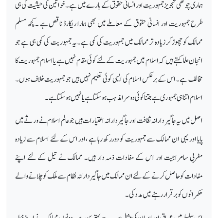
ہماری چوتھی تجویز جمہوریت اور انسانی حقوق کے بارے میں ہے۔ خواتین کی حیثیت کی ہی
طرح جمہوریت اور انسانی حقوق کے معاملے میں بھی ہمارا ریکارڈ ناقص ہے ۔کچھ مسلم
ممالک کو چھوڑ کر زیادہ تر ممالک میں جمہوریت کی کمی ہے۔یہ جمہوریت کی کمی ہی ہے جو
انجان علما کہتے ہیں کہ اسلام میں جمہوریت کے لئے کوئی مقام نہیں ہے یا اسلام جمہوریت کا
مخالف ہے۔ اس کے برعکس اسلام کی ایسی کوئی تعلیم نہیں ہیں جو جمہوریت خلاف ہوں۔
اسلام اتنا ہی جمہوری ہے جتنا کوئی دوسرا مذہب ہوسکتا ہے یا نہیں ہوسکتا ہے۔
اصل میں یہ جاگیر دارانہ ثقافت اور جاگیردارانہ اختیارات ہیں جو عالم اسلام نے ورثے میں
پایا اور یہی ان ممالک سے جمہوریت کو دوررکھ رہا ہے ،اور اس کے لئے اسلام سے زیادہ
مغربی سامراجیت اور اس کے مفادات ذمہ دار ہیں۔ ممالک نے تیل کے لئے اپنے
مفادات کو حاصل کرنے کےلئے ان ممالک میں جاگیر دارانہ نظام سے ملک کو چلانے والے
حکمرانوں کو برقرار رہنے میں مدد کی۔
اس سلسلے میں عراق اور ایران کی مثال سب سے بہترین ہے۔ دونوں ممالک نے اپنے خطہ