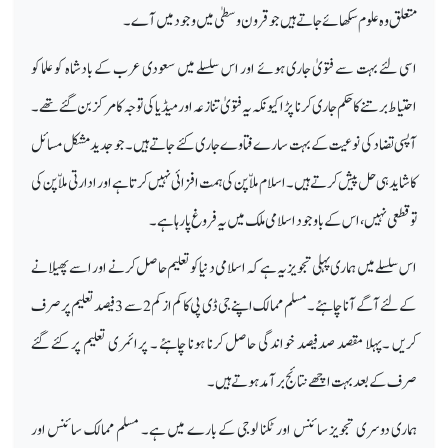
متعلق وہ علوم سکھائےجاتے ہیں جو قرون وسطیٰ میں وجود میں آے۔
اسی لئے بہت سے فتویٰ جاری ہوئے اور اس سلسلے میں سعودی عرب کے بادشاہ کو علما کو
احتیاط برتنے کا حکم جاری کرنا پڑا کیو نکہ یہ فتویٰ تنازعہ او رمیڈیا کی توجہ کا مرکز بن گئے تھے ۔
آپسی تضاد کی نوعیت کے بہت سارے فتاوے جاری کئے جاتے ہیں ۔ جو جدید مشکل مسائل
کا شاید ہی حل پیش کرتے ہیں۔ اسلام ملاّ پن کی ہمت افزائی نہیں کرتا ہے اور ادارتی ملاّ پن کی
تو قطعی نہیں ، اس کے باوجود اسلامی ملک میں یہ فروغ پارہا ہے۔
اس سلسلے میں ہماری پہلی تجویز یہ ہے کہ اسلامی دنیا کو تعلیم حاصل کرنے اور اسے پھیلانے
کے لئے آگے آنا چاہئے ۔مسلم ممالک اپنے جی ڈی پی کا کم از کم 2سے 3فیصد تعلیم پر صرف
کریں ۔پہلا مقصد صدفیصد خواندگی حاصل کرنا ہونا چاہئے ۔ پرائمری تعلیم پر کئے گئے
صرف کے بعد بہت اچھے نتائج برآمد ہوتے ہیں۔
ہماری دوسری تجویز سائنس اور ٹکنا لوجی کے بارے میں ہے۔ مسلم ممالک سائنس اور