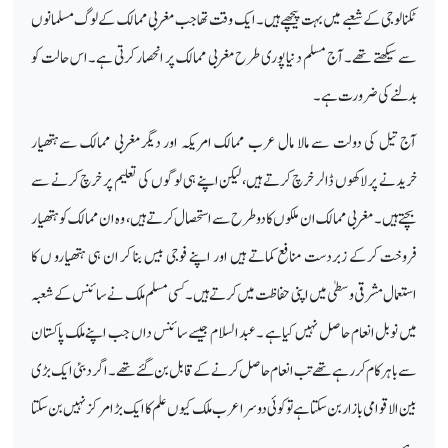
ٹکنالوجی کے شعبے میں بہت پیچھے ہیں۔ ایک وقت تھا جب مغربی ممالک کے لوگ مسلمانوں
سے سیکھتے تھے۔ آج مسلم دنیا پوری طرح مغربی ممالک پر انحصار کرتی ہے۔ اس حالت کو
بدلنے کی ضرورت ہے۔
آج تیل کی دولت سے مالا مال عرب ممالک امریکہ اور دیگرمغربی ممالک سےہتھیار
خریدنے پر لاکھوں ڈالر خرچ کرتے ہیں، لیکن اپنے ہی لوگوں کی تعلیم پر خرچ کرنے سے
بچتے ہیں۔ مغربی ممالک ان ملکوں کا دوطرح سے استحصال کرتے ہیں ، وہ ان ممالک کوہتھیار
فروخت کرکے زبردست منافع کماتے ہیں اور اپنے فوجی بیس بنا کر ان ہی ہتھیارو ں کا
استعمال مشرقی وسطیٰ میں اپنی حفاظت میں کرتے ہیں ۔ کسی مسلم ملک نے سائنس کے شعبہ
میں نوبل انعام حاصل نہیں کیا ہے ۔ عبدالسلام جیسے سائنس داں جب اپنے ملک پاکستان
سے باہر کام کررہے تھے تب انعام حاصل کرنے کے قابل بن گئے تھے ۔ اگر دبئی ایک بڑی
بین الاقوامی بازار بن سکتا ہے تو کوئی دوسرا عرب ملک کیوں علم کا ایک بڑا مرکز نہیں بن سکتا
ہے۔