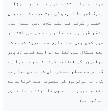
فرقہ وارانہ تشدد میں مرنے اور روزانہ
بھوک اور نا امیدی کی موت مرنے کے درمیان
اختیار کرنے کے لئے کچھ بھی نہیں ہے۔
منظم طور پر مسلمانوں کو سیاسی اقتدار
میں کسی بھی حصہ داری سے محروم کرنے کے
بعد بنگال میں لفٹ نے اس امید کے ساتھ پھر
مولویوں کی خوشامد کرنا شروع کر دیا ہے
کہ اس سے مسلم معاشرہ ان کا حامی بنا رہے
گا۔ یہ مولویوں کی منصوبہ بند خوشامد سے
مختلف کیوں کر ہے جس کا ارتکاب کانگریس
نے کیا ہے؟