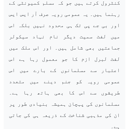
کنٹرول کرتے ہیں جو کہ مسلم کمیونٹی کے
رہنما ہیں۔ یہ عمومی رویہ صرف آر ایس ایس
اور بی جے پی تک ہی محدود نہیں بلکہ اس
میں لفٹ سمیت دیگر نام نہاد سیکولر
جماعتیں بھی شامل ہیں۔ اور اس ملک میں
لفٹ لبرل ازم کا جو معمول رہا ہے اس
اعتبار سے مسلمانوں کے بارے میں اس
عمومی رویہ کو جنم دینے میں متعدد
طریقوں سے اس کا بھی ہاتھ رہا ہے۔
مسلمانوں کی پہچان ہمیشہ بنیادی طور پر
ان کی مذہبی شناخت کے ذریعہ ہی کی جاتی
ہے۔