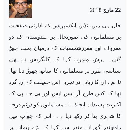
22 مارچ
2018
حال ہی میں انڈین ایکسپریس کے ادارتی صفحات
پر مسلمانوں کی صورتحال پر ہندوستان کے دو
معروف اور معززشخصیات کے درمیان بحث چھڑ
گئی۔ ہرش مندرنے کہا کہ کانگریس نے بھی
سیاسی طور پر مسلمانوں کا ساتھ چھوڑ دیا تھا،
تاہم ، ان کا زیادہ تر تجزیہ اس حقیقت کے ارد گرد
تھا کہ کس طرح آر ایس ایس اور بی جے پی کے
اکثریت پسندانہ ایجنڈے نے مسلمانوں کو دوئم درجے
کا شہری بنا کر رکھ دیا ہے۔ اس کے جواب میں
رامچندر گوہانے مندر سے کہا کہ بڑے پیمانے پر