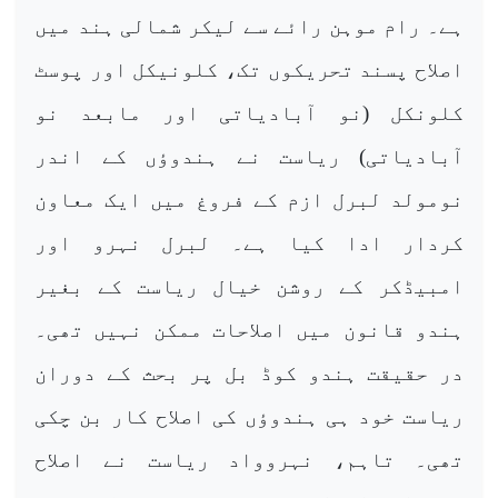
ہے۔ رام موہن رائے سے لیکر شمالی ہند میں
اصلاح پسند تحریکوں تک، کلونیکل اور پوسٹ
کلونکل (نو آبادیاتی اور مابعد نو
آبادیاتی) ریاست نے ہندوؤں کے اندر
نومولد لبرل ازم کے فروغ میں ایک معاون
کردار ادا کیا ہے۔ لبرل نہرو اور
امبیڈکر کے روشن خیال ریاست کے بغیر
ہندو قانون میں اصلاحات ممکن نہیں تھی۔
در حقیقت ہندو کوڈ بل پر بحث کے دوران
ریاست خود ہی ہندوؤں کی اصلاح کار بن چکی
تھی۔ تاہم، نہروواد ریاست نے اصلاح