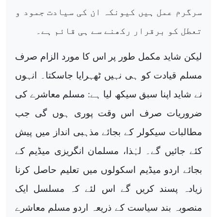
سرگرم عمل ہیں کیونکہ ان کی سیادت جمود و
تعطل کو برقرار رکھنے سے ہی قائم ہے۔
لیکن شاید مکمل طور پر اس کا مورد الزام صرف
مسلم قیادت کو ہی نہیں ٹھہرایا جاسکتا۔ انہوں
نے شاید اپنا سبق سیکھ لیا ہے: مسلم معاشرے کی
ضروریات صرف اس وقت پوری ہوں گی جب
مطالبات سیکولر کے بجائے مذہبی انداز میں پیش
کئے جائیں گے۔ لہٰذا، مسلمان انگریزی میڈیم کے
بجائے اردو میڈیم اسکولوں میں تعلیم حاصل کرنا
زیادہ پسند کریں گے اس لئے کہ مسلسل ایک
منصوبہ بند سیاست کے ذریعہ اردو مسلم معاشرے