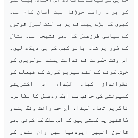
کو براہ راست جوڑنا بہت آسان کام ہے۔
کیوں کہ بڑے پیمانے پر یہ لفٹ لبرل قوتوں
کے سیاسی طرزعمل کا بھی نتیجہ ہے۔ مثال
کے طور پر شاہ بانو کیس کو ہی دیکھ لیں۔
اس وقت حکومت نے قدامت پسند مولویوں کو
خوش کرنے کے لئے سپریم کورٹ کے فیصلے کو
نظرانداز کیا۔ لہٰذا، اس اکثریتی
کمیونٹی کی جانب سے ایک ردعمل کا مظاہرہ
ناگزیر تھا۔ لہذا، آج جب رائٹ ونگ ہندو
طاقتیں یہ کہتی ہیں کہ اس ملک کا کوئی بھی
قانون انہیں ایودھیا میں رام مندر کی