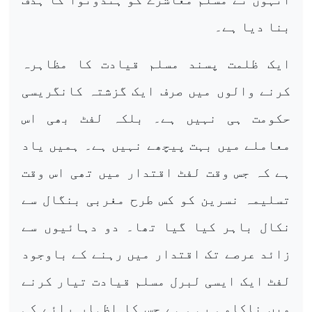
بنا دیا ہے۔
ایک ظلمت پسند مسلم قیادت کا مظاہرہ
کرنے والوں میں صرف ایک گزشتہ کانگریسی
حکومت ہی نہیں ہے۔ بلکہ لفٹ بھی اس
معاملے میں بہت پیچھے نہیں ہے۔ ہمیں یاد
ہے کہ جس وقت لفٹ اقتدار میں تھی اس وقت
تسلیمہ نسرین کو کس طرح مغربی بنگال سے
نکال باہر کیا گیا تھا۔ دو دہائیوں سے
زائد عرصے تک اقتدار میں رہنے کے باوجود
لفٹ ایک ایسی لبرل مسلم قیادت تیار کرنے
میں ناکامی رہی ہے جس کا اظہار رائے کی