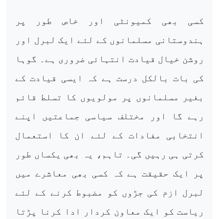
کسی بھی کمیونٹی اور خاص طور پر
ہندوستانی مسلمانوں کے لئے ایک لبرل اور
روشن خیال قیادت انتہائی ضروری ہے۔ گوہا
کی بات بالکل درست ہے کہ ایسی قیادت کے
بغیر مسلمانوں پر مولویوں کا تسلط قائم
رہے گا اور مختلف سیاسی جماعتیں اپنے
انتخابی مفادات کے لئے ان کا استعمال
کرتی ہی رہیں گی۔ تاہم، یہ بھی یکساں طور
پر ایک حقیقت ہے کہ کسی بھی معاشرے میں
لبرل ازم کی جڑوں کو مضبوط کرنے کے لئے
ریاست کو ایک معاون کردار ادا کرنا پڑتا