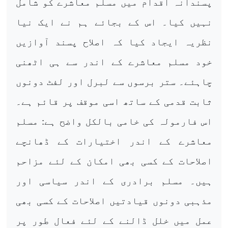
پسندانہ اقدام میں مسلم معاشرے کو شامل
نہیں کیا۔ اس کے بجائے ہم نے ایک نیا
نظریہ ایجاد کیا کہ اصلاح پسند آوازیں
خود مسلم معاشرے کے اندر سے ہی اٹھنی
چاہئے۔ ستر برسوں سے لبرل اور لفٹ دونوں
ثابت قدمی کے ساتھ اسی موقف پر قائم ہے۔
اس فارمولہ کی خامی بالکل واضح ہے: مسلم
معاشرے کے اندر اختیارات کے ڈھانچے
اصلاحات کے کسی بھی امکان کے لئے مزاحم
ہیں۔ مسلم برادری کے اندر سیاسی اور
مذہبی دونوں قیادتیں اصلاحات کے کسی بھی
عمل میں خلل ڈالنے کے لئے فعال طور پر