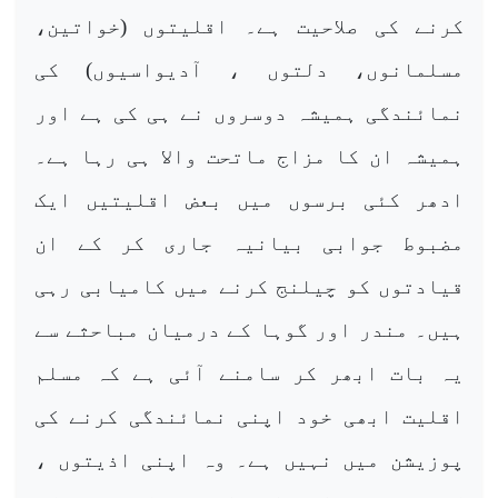
کرنے کی صلاحیت ہے۔ اقلیتوں (خواتین،
مسلمانوں، دلتوں ، آدیواسیوں) کی
نمائندگی ہمیشہ دوسروں نے ہی کی ہے اور
ہمیشہ ان کا مزاج ماتحت والا ہی رہا ہے۔
ادھر کئی برسوں میں بعض اقلیتیں ایک
مضبوط جوابی بیانیہ جاری کر کے ان
قیادتوں کو چیلنج کرنے میں کامیابی رہی
ہیں۔ مندر اور گوہا کے درمیان مباحثے سے
یہ بات ابھر کر سامنے آئی ہے کہ مسلم
اقلیت ابھی خود اپنی نمائندگی کرنے کی
پوزیشن میں نہیں ہے۔ وہ اپنی اذیتوں ،