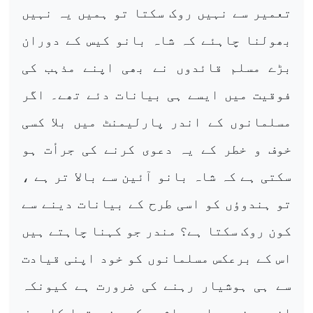
تعمیر سے نہیں روک سکتا تو ہمیں یہ نہیں
بھولنا چاہئے کہ شاہ بانو کیس کے دوران
بڑے مسلم قائدوں نے بھی اپنے مذہب کی
فوقیت میں ایسے ہی بیانات دئے تھے۔ اگر
مسلمانوں کے اندر پارلیمنٹ میں بلا کسی
خوف و خطر کے یہ دعوی کرنے کی جرأت ہو
سکتی ہے کہ شاہ بانو آئین سے بالا تر ہے ،
تو ہندوؤں کو اسی طرح کے بیانات دینے سے
کون روک سکتا ہے؟ مندر جو کہنا چاہتے ہیں
اس کے برعکس مسلمانوں کو خود اپنی قیادت
سے ہی ہوشیار رہنے کی ضرورت ہے کیونکہ
انہوں نے مسلم معاشرے کو ہندوتوا کا ہدف