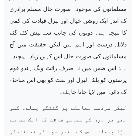
مسلمانوں کی موجودہ صورت حال مسلم برادری
کے اندر ایک روشن خیال اور لبرل قیادت کی کمی
کا نتیجہ ہے۔ دونوں کی جانب سے پیش کئے گئے
دلائل درست اور اہم ہیں لیکن حقیقت میں آج
مسلمانوں کی صورت حال اس کہیں زیادہ پیچیدہ
ہے: اس ضمن میں نہ صرف رائٹ ونگ ہندو قوم
پرستوں کو بلکہ لبرل اور لفٹ کو بھی اس مباحثے
کے دائرہ میں لایا جانا چاہئے۔
لیکن سردست معاملے پر گفتگو پہلے۔ کسی
بھی برادری کی سیاسی طاقت کا ایک سب سے
بڑا پیمانہ اس کے اندر خود کی نمائندگی