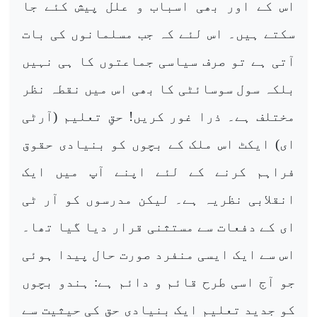
اس کے اور بھی اسباب و علل پیش کئے جا
سکتے ہیں۔ اس لئے کہ جب مسلمانوں کی بات
آتی ہے تو صرف سیاسی جماعتوں کا ہی نہیں
بلکہ سول سوسائٹی کا بھی اس میں نقطہ نظر
مختلف ہے۔ ذرا غور کریں! حقِ تعلیم (آرٹی
ای) ایکٹ اس ملک کے بچوں کو بنیادی حقوق
فراہم کرنے کے لئے اپنے آپ میں ایک
انقلابی نظریہ ہے۔ لیکن مدرسوں کو آر ٹی
ای کے دفعات سے مستثنی قرار دیا گیا تھا۔
اس سے ایک ایسی منفرد صورت حال پیدا ہوئی
جو آج اسی طرح قائم و دائم ہے: ہندو بچوں
کو جدید تعلیم ایک بنیادی حق کی حیثیت سے