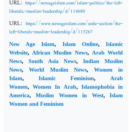
https://newageislam.com/islam-politics/the-left-
URL:
liberals,-muslim-leadership/d/114680
https://www.newageislam.com/urdu-section/the-
URL:
left-liberals-muslim-leadership/d/115267
New Age Islam
,
Islam Online
,
Islamic
Website
,
African Muslim News
,
Arab World
News
,
South Asia News
,
Indian Muslim
News
,
World Muslim News
,
Women in
Islam
,
Islamic Feminism
,
Arab
Women
,
Women In Arab
,
Islamophobia in
America
,
Muslim Women in West
,
Islam
Women and Feminism