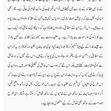
کے مذہبی عقائد کے بارے میں لکھتے ہیں تو اس تعریف کی روک تھام کی جاتی ہے۔ پھر بھی
ان کی دلیل ہے کہ دنیا میں بہت ساری برادریاں ایسی ہیں جن کے عقائد ہندوؤں سے زیادہ
برے ہیں۔ اس طرح ان کے مطابق، ہندوؤں کا ماننا ہے کہ دنیا کا ایک خالق اور ایک رب
ہے جو زندگی اور موت سے بالا تر ہے ۔ یہ عقیدہ بہت سے ‘جھوٹے’ عقائد سے کہیں بالاتر
ہے جیسے خدا کے لیے بیٹا تسلیم کرنا (عیسائیت) یا دنیا کی ابدیت پر عقیدہ رکھنا (دہریہ)۔ ان
کے مطابق براہمن سورج ، پتھر اور جانوروں کی پوجا کرتے ہیں، اس لئے نہیں کہ وہ خالق
سے کوئی مشابہت رکھتے ہیں بلکہ اس لئے کہ وہ سب اس خالق کی تخلیق کا حصہ ہیں۔ وہ ان کی
پوجا کرتے ہیں کیوں کہ یہ روایت جو ان کے پاس ہے ان کے آباؤ اجداد نے دی ہے نہ کہ
اس طرح کی اشیاء پر کسی قسم کے عقیدہ کے سبب۔ اس طرح کی دلیل کی درآمد واضح تھی:
اگر اسلام عیسائیت کے ساتھ ان کے خامیوں کے ساتھ تعامل کرسکتا ہے ، تو پھر اسی طرح
ہندو مت کے ساتھ بھی تعامل کے لیے مشغول ہونا چاہیے ۔