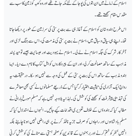
اسلام کے زمانے میں ان بتوں کی پوجا کے لئے مکہ جاتے تھے اور وہ کعبہ کو زمین کا سب سے
مقدس مقام سمجھتے تھے۔
اس طرح ہندوستان کو اسلام کے آغاز ہی سے بت پرستی کی سرزمین کے طور پر دیکھا جاتا
تھا۔ اپنے ہی سیاق و سباق میں، اسلام نے بت پرستی کی مذمت کی، اس سے جنگ لڑی اور
آخر کار شرک کی جگہ اسلام نے لے لی۔ اسلام نے یہودیت اور عیسائیت جیسے توحید پسند
مذاہب کے ساتھ مصالحت کر لی ، اور ان کے پیروکاروں کو اہل کتاب کا نام دے دیا۔ ایسا
ہندو مذہب کے ساتھ اس کی بت پرستی کے عمل کی وجہ سے نہیں ہو سکا۔ درحقیقت، یہ
رواج ایک آزاری کی حیثیت اختیار کر گیا جس کے ذریعے مسلمانوں نے کسی بھی معاشرے
کی تہذیبی پیشرفت کو سمجھنے کی کوشش کی۔ لہذا یہ بلا وجہ نہیں ہے کہ مسلم مورخ بارانی نے
مطالبہ کیا کہ ہندوؤں کے خلاف تعزیری اقدامات کیے جائیں۔ انہوں نے استدلال کیا کہ
مسلم بادشاہوں اور راجاوں کو صرف جزیہ نافذ کرنے پر ہی راضی نہیں ہونا چاہئے بلکہ
انہیں ‘کفر کو ختم کرنے اور برہمنوں کے قائدین کو صفحہ ہستی سے مٹانے کی کوشش کرنی