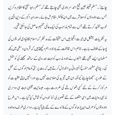
چاہئے’۔ مسلم تھیلوجین شیخ احمد سرہندی بھی چاہتے تھے کہ مسلم راجا سختی کا مظاہرہ کریں
جس سے ہندوؤں کو معاشرے میں ان کا کمتر مقام مل جائے۔ وہ راجہ اکبر کے دین الٰہی پر
خوب تنقید کرتے تھے جس سے تمام مذاہب کی ایک عالمی تفہیم حاصل کی جا سکتی تھی ۔
یہ نظریات بمشکل ہی حیرت انگیز ہیں اس حقیقت کے مد نظر کہ اسلام کا بنیادی لمحہ بتوں کی
پوجا کے خلاف رہا ہے۔ تاہم، اس مخالفت کے باوجود ، ہم دیکھتے ہیں کہ قرون وسطی میں کچھ
مسلمان ایسے بھی تھے جنہوں نے ہندو مذہب کو بہت ہمدردی کے ساتھ سمجھنے کی کوشش
کی ۔ چنانچہ مشہور مؤرخ البیرونی یہ استدلال کرتے ہیں کہ بت پرستی کو عام لوگوں کے عمل
کے طور پر سمجھنا چاہئے کیونکہ ان میں تجرید کی صلاحیت نہیں ہے اور انہیں اپنی عقیدت کو
مرکوز کرنے کے لئے کسی ٹھوس شے کی ضرورت ہے۔ عیسائیت جیسی بہت سی دوسری
مذہبی روایات میں اسی مقصد کے لئے تصویری نمائندوں کو شامل کیا گیا ہے ۔ اس طرح
ہندو بتوں کو صرف ان پڑھ لوگوں کے فائدے کے لئے بنایا گیا ہے۔ دوسری طرف وہ ہندو