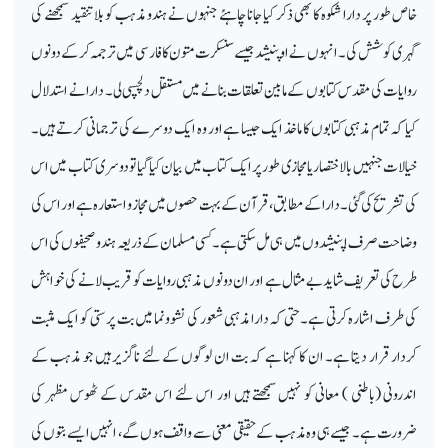
خاص طور پر دارا شکوہ کا بھی ذکر کیا جانا چاہئے جنہوں نے ہندو مذہب کو بلا تنقید سمجھنے کی
گہری کوشش کی۔ انہوں نے اوپنیشد جیسے سنسکرت متون کا فارسی میں ترجمہ کرکے دونوں
روایات کی مقدس کتابوں کے مابین تعلقات بنانے میں مستقل دلچسپی لی۔ دارا نے استدلال
کیا کہ تمام مذہبی کتابوں کا ماخذ ایک جیسا ہے اور وہ ایک دوسرے کی ترجمانی کرتے ہیں۔
خیالات جنہیں بالاختصار یا مجازی طور پر ایک کتاب میں بیان کیا گیا تو دوسری کتاب میں اس
کی تشریح کی گئی ۔ دارا کے مطابق، قرآن کے بہت حصوں میں مجاز و استعارہ ہے اور اس کی
وضاحت صرف اپنیشدوں میں ہی مل سکتی ہے۔ کسی مسلمان کے ذریعہ ہندو صحیفوں کی اس
طرح کی تعریف شاید بے مثال ہے اور ان دونوں مذہبی روایات کو قریب لانے کی خواہش
کی طرف اشارہ کرتی ہے۔ حتی کہ دارا مذہبی شعور کی نشوونما میں بت پرستی کو ایک مثبت
کردار قرار دیتا ہے۔ ان کا کہنا ہے کہ بت ان لوگوں کے لئے ناگزیر ہیں جو مذہب کے
اندرونی (باطنی ) معانی کو نہیں سمجھتے ہیں اور اس لئے اس مقدس کے ٹھوس مظہر کی
ضرورت ہے۔ جیسے ہی وہ مذہب کے حقیقی معنی سے واقف ہوں گے ، انہیں ایسے بتوں کی