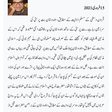
15 فروری 2021
قرون وسطی کے مسلم ذہنیت کے مطابق، ہندوستان بت پرستی کی
سرزمین رہا ہے۔ بت پرستی کے ساتھ ہندوستان کی یہ رفاقت اتنی مضبوط تھی کہ اس کے
مذہبی فلسفیانہ نظام کو سمجھنے کے لئے صرف چند مسلمانوں ہی نے مہم جوئی کی۔ اسلامی
روایت کے مطابق ، ہندوستان پہلا ملک تھا جس میں بت پرستی کی جاتی تھی اور یہاں سے ہی
مذہبی نظام کی یہ شکل پوری دنیا میں چلائی گئی تھی۔ اس روایت کا ماننا ہے کہ آدم علیہ السلام
جنت سے بے دخل ہونے کے بعد بودھ نامی ایک ہندوستانی پہاڑ پر اترے اور ان کی اولاد
ان کی موت کے بعد ان کے جسم کی پوجا کرنا شروع کردیئے۔ آخر کار اس سرزمین پر پہلے
بتوں کو کاین کے بیٹوں نے تراشا تھا۔ حضرت نوح علیہ السلام کے زمانے میں طوفان نے ان
بتوں کو جدہ پہنچادیا جہاں لوگوں نے ان کی پوجا کرنا شروع کردی تھی ، اس طرح یہ رواج
عربوں میں پھیل گیا تھا۔ دوسری روایت کے مطابق، ہندوستان کے برہمن حضرات قبل از