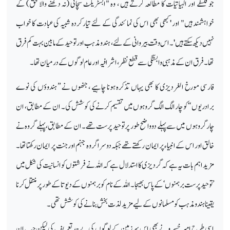
جو فلسفے اور الہیاتیات کا مطالعہ کرتے ہیں ، وہ "ابسٹریکٹ سچائی (نہ دکھنے والا حق) کے
خواہشمند ہیں" اور 'کبھی بھی اس کی نمائندگی کے لئے تیار کردہ شبیہ کی عبادت کا خواب
نہیں دیکھ سکتے ہیں'۔ اس وقت بیروانی کے لئے ، ہندو مذہب اور توحید کے مابین بہت کم فرق
تھا۔ فرق ان کے مذہبی وابستگی سے قطع نظر ، اشرافیہ اور عام لوگوں کے درمیان تھا۔
فارسی مورخ الغر دیزی کا بھی یہاں تذکرہ ہونا چاہیے ، جنھوں نے ’’ ہندوؤں کی نوے
برادریوں ‘‘ کو چار الگ الگ گروہوں میں تقسیم کرنے کی کوشش کی۔ ان کے مطابق، ان
چار گروہوں میں سے پہلے دو واضح طور پر توحید پرست تھے۔ ان کے مطابق، پہلے گروہ نے
خالق اور اس کے انبیاء پر ایمان رکھتے تھے جبکہ دوسرا گروہ جہنم اور جنت پر ایمان رکھتا تھا۔
مزید اہم بات یہ ہے کہ گردیزی کا استدلال ہے کہ اللہ نے فرشتوں کو انسانیت کی شکل میں
’توحید پرست برہمنوں‘ کے پاس بھیجا۔ اللہ کے نام کو برہمنوں کے دیوتا کے طور پر منتقل کرنا
یقینا ہندو مذہب کو مسلمانوں کے لیے مزید لذت بخش بنانے کی کوشش تھی۔
اسی طرح امیر خسرو نے بھی اس سرزمین کے لوگوں کی بے حد تعریف کی لیکن جب ان