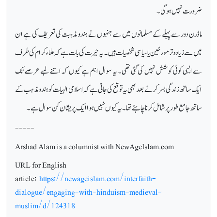
ضرورت نہیں ہوگی۔
ماڈرن دور سے پہلے کے مسلمانوں میں سے جنہوں نے ہندو مذہبت کی تعریف کی ہے ان
میں سے زیادہ تر مورخین یا سیاسی شخصیات ہیں۔ یہ حیرت کی بات ہے کہ علماء کرام کی طرف
سے ایسی کوئی کوشش نہیں کی گئی تھی۔ یہ سوال اہم ہے کیوں کہ اتنے لمبے عرصے تک
ایک ساتھ زندگی بسر کرنے بعد بھی یہ توقع کی جاتی ہے کہ اسلامی الہیات کو ہندو مذہب کے
ساتھ جامع طور پر شامل کرنا چاہئے تھا۔ یہ کیوں نہیں ہوا ایک پریشان کن سوال ہے۔
-----
Arshad Alam is a columnist with NewAgeIslam.com
URL for English
article:
https://newageislam.com/interfaith-
dialogue/engaging-with-hinduism-medieval-
muslim/d/124318