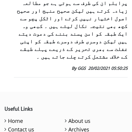
پرابلم ان کی طرف سے ہوتی ہے جو مطالعہ
زیادہ کرتے ہیں لیکن صحیح منہج اور صحیح
اصول اختیار نہیں کرتے اور اٹکل پچو سے
کچھ بھی نتیجہ نکال لیتے ہیں ۔ کبھی وہ
ایک طبقہ کو امن پسند بننے کی دعوت دیتے
ہیں لیکن دوسری طرف دوسرے طبقہ کو اپنی
غفلت سے بھری تحریر کے ذریعے پہلے طبقے
کے خلاف مشتعل کرتے چلے جاتے ہیں ۔
By GGS
20/02/2021 05:50:25
Useful Links
Home
About us
Contact us
Archives