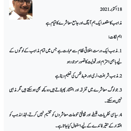
18 اکتوبر 2021
مذاہب کا مقصد ایک ہم آہنگ اور جامع معاشرے کا قیام ہے
اہم نکات:
1. مذہب ایک درست اخلاقی نظام سے عبارت ہے جس میں تمام مذاہب کے لوگوں کے
لیے باہمی احترام اور قبولیت کا تصور موجود ہو
2. مذہب شرافت، نرمی اور ضبط نفس کی تعلیم دیتا ہے
3. جو لوگ معاشرے میں تفرقہ اور انتشار پھیلاتے ہیں وہ کچھ بھی ہو سکتے ہیں مگر مذہبی
نہیں ہو سکتے۔
4. سیاسی نظریات، فلسفے اور ثقافتی تنوعات معاشروں کو تقسیم نہیں کرتے، لہٰذا مذہب کو
اقتدار کے حقیر فائدے کے لیے استعمال کیا جاتا ہے۔