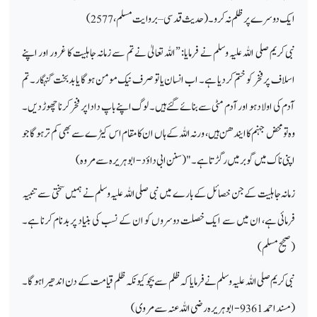
ایک دوسرے پر ظلم نہ کرو۔ (حدیث قدسی – بروایت مسلم، 2577)
نبی کریم صلی اللہ علیہ وسلم نے فرمایا: ”اللہ تعالیٰ نے تم سے زمانہ جاہلیت کا غرور اور اپنے
اسلاف پر فخر کو ختم کر دیا ہے۔ اب انسان یا تو صرف نیک مومن ہوگا یا بد بخت گنہگار۔ تم
آدم کی اولاد ہو اور آدم مٹی سے بنائے گئے ہیں۔ لوگ اپنے باپ دادا پر فخر کرنا چھوڑ دیں۔
وہ تو محض جہنم کا ایندھن ہیں، ورنہ اللہ کے ہاں ان کا مقام اس کیڑے سے بھی کم تر ہوگا جو
اپنی ناک میں گوبر میں رگڑتا ہے۔" (سنن ابی داؤد - ابوہریرہ سے مروہ)
زمانہ جاہلیت کے جن خصائل کے بارے میں نبی صلی اللہ علیہ وسلم نے ہمیں سختی سے تنبیہ
فرمائی ہے، ان میں سے ایک خصلت دوسروں کو ان کے نسب کی بنیاد پر بدنام کرنا ہے۔
(صحیح مسلم)
نبی کریم صلی اللہ علیہ وسلم نے فرمایا کہ ظلم سے بچو کیونکہ ظلم قیامت کے دن اندھیرا ہو گا۔
(مسند احمد 9361- ابوہریرہ رضی اللہ عنہ سے مروی)