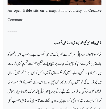
An open Bible sits on a map. Photo courtesy of Creative
Commons
-----
مذہبی بالادستی کی انتہا پسندی اور مذہبی تعصب
تمام سونامیوں اور وبائی امراض سے خطرناک 'مذہبی تعصب' ہے۔ ہم سب اس دشمن کو
جانتے ہیں جس نے دنیا کو تباہی کے دہانے پر پہنچا دیا ہے لیکن ہم اسے تسلیم نہیں کر رہے
ہیں۔ ہم نادیدہ دشمن کا مقابلہ نہیں کر سکتے۔ عالمی قومیں دشمن کو اس لیے تسلیم نہیں کر رہی
ہیں کیونکہ ان کی خواہش ہے کہ دنیا بھر میں پھیلے ہوئے اس مذہبی تعصب کا الزام دوسری
قومیں لیں۔ ترقی یافتہ قوموں کے لیے ترقی پذیر یا غیر ترقی یافتہ ممالک میں خامیاں تلاش
کرنا آسان ہے۔ لہٰذا، وہ یہی کر رہے ہیں۔ وہ یہ سمجھنے سے قاصر ہیں کہ مذہبی تعصب کسی