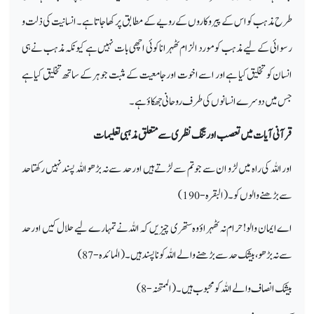
طرح مذہب کو اس کے پیروکاروں کے رویے کے مطابق پرکھا جاتا ہے۔ انسانیت کی ذلت و
رسوائی کے لیے مذہب کو مورد الزام ٹھہرانا کوئی اچھی بات نہیں ہے کیونکہ مذہب نے ہی
انسان کو تخلیق کیا ہے اور اسے اخوت اور جامعیت کے مثبت جوہر کے ساتھ تخلیق کیا ہے
جس میں دوسرے انسانوں کی طرف روحانی جھکاؤ ہے۔
قرآنی آیات میں تعصب اور تنگ نظری سے متعلق مذہبی تعلیمات
اور اللہ کی راہ میں لڑو ان سے جو تم سے لڑتے ہیں اور حد سے نہ بڑھو اللہ پسند نہیں رکھتا حد
سے بڑھنے والوں کو۔ (البقرہ-190)
اے ایمان والو! حرام نہ ٹھہراؤ وہ ستھری چیزیں کہ اللہ نے تمہارے لیے حلال کیں اور حد
سے نہ بڑھو، بیشک حد سے بڑھنے والے اللہ کو ناپسند ہیں۔ (المائدہ-87)
بیشک انصاف والے اللہ کو محبوب ہیں۔ (الممتحنہ -8)