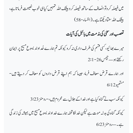
میں فیصلہ کرو تو انصاف کے ساتھ فیصلہ کرو بیشک اللہ تمہیں کیا ہی خوب نصیحت فرماتا ہے،
بیشک اللہ سنتا دیکھتا ہے۔ (النساء-58)
تعصب اور سختی کی مذمت میں بائبل کی آیات
میرے بھائیو، کسی قسم کی طرف داری نہ کرو کیونکہ تم ہمارے خُداوند یسوع مسیح پر ایمان
رکھتے ہو — جیمس 26-2:1
اور ہمارے قرض معاف فرما، جیسا کہ ہم اپنے قرض داروں کو معاف کر دیتے ہیں-
متھیو 6:12
کیونکہ سب نے گناہ کیا ہے اور خدا کے جلال سے محروم ہیں، - رومنز 3:23
کیونکہ گناہ کی بدلہ موت ہے لیکن خدا کا تحفہ ہمارے خداوند یسوع مسیح میں ہمیشہ کی زندگی
ہے۔ — رومنز 6:23