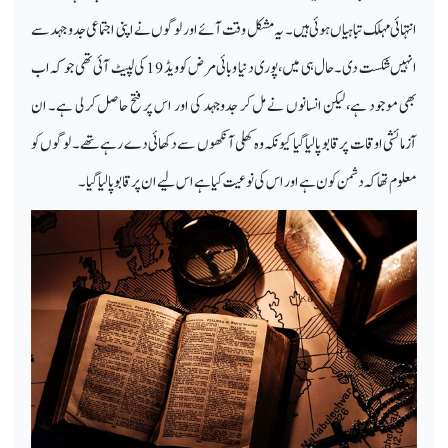
انتہائی مہلک تباہیاں ہوئی ہیں۔ یہ مشکل وقت آئے اور لوگوں نے اپنی اجتماعی جدو جہد سے
انہیں شکست دی۔ حال ہی میں، پوری دنیا وبائی مرض کوویڈ 19 کی لپیٹ آئی تھی جو کہ اب
بھی موجود ہے، لیکن انسانوں نے مل کر جدوجہد کی اور اس پر فتح حاصل کر لی ہے۔ ان
آزمائشی اوقات پر قابو پا لیا گیا کیونکہ وہ کھلی آنکھوں سے دکھائی دے رہے تھے۔ لوگوں کو
معلوم تھا کہ دشمن کون ہے اور اس کی نوعیت کیا ہے اس لیے ان پر قابو پالیا گیا۔