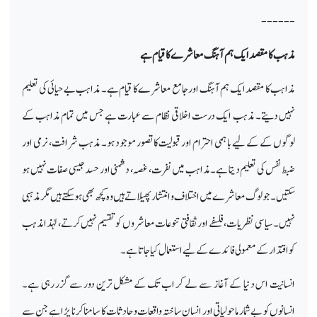
------
مذہب کا مقصد ایک ہم آہنگ معاشرے کا قیام ہے
مذاہب کا مقصد ایک ہم آہنگ اور جامع معاشرے کا قیام ہے۔ مذاہب بے حیائی کی تعلیم
نہیں دیتے۔ مذہب ایک درست اخلاقی نظام سے عبارت ہے جس میں تمام مذاہب کے
لوگوں کے کے لیے باہمی احترام اور قبولیت کا تصور موجود ہو۔ مذہب شرافت، نرمی اور
ضبط نفس کی تعلیم دیتا ہے۔ مذاہب میں نفرت، غصہ، دشمنی اور حسد جیسی صفات نہیں ہو
سکتیں۔ جو لوگ معاشرے میں اختلاف و انتشار پھیلاتے ہیں وہ کچھ بھی ہو سکتے ہیں مگر مذہبی
نہیں۔ سیاسی نظریات، فلسفے اور ثقافتی تنوعات معاشروں کو تقسیم نہیں کرتے، لہٰذا مذہب
کو اقتدار کے معمولی فائدے کے لیے استعمال کیا جاتا ہے۔
انسانیت اس دنیا کے آغاز سے لے کر اب تک کے مشکل ترین دور سے گزر رہی ہے۔
انسانوں کو بے شمار ماحولیاتی اور انسان ساختہ واقعات و حادثات کا سامنا کرنا پڑا ہے جن سے