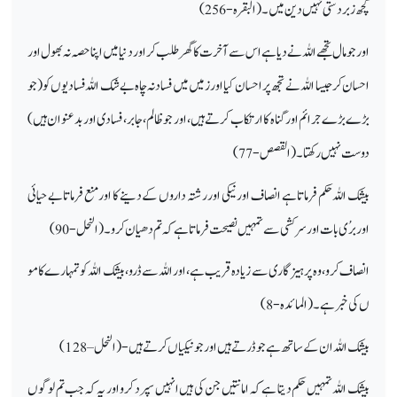
کچھ زبردستی نہیں دین میں۔ (البقرہ-256)
اور جو مال تجھے اللہ نے دیا ہے اس سے آخرت کا گھر طلب کر اور دنیا میں اپنا حصہ نہ بھول اور
احسان کر جیسا اللہ نے تجھ پر احسان کیا اور زمیں میں فساد نہ چاه بے شک اللہ فسادیوں کو(جو
بڑے بڑے جرائم اور گناہ کا ارتکاب کرتے ہیں، اور جو ظالم، جابر، فسادی اور بدعنوان ہیں)
دوست نہیں رکھتا۔(القصص-77)
بیشک اللہ حکم فرماتا ہے انصاف اور نیکی اور رشتہ داروں کے دینے کا اور منع فرماتا بے حیائی
اور برُی بات اور سرکشی سے تمہیں نصیحت فرماتا ہے کہ تم دھیان کرو۔ (النحل-90)
انصاف کرو، وہ پرہیزگاری سے زیادہ قریب ہے، اور اللہ سے ڈرو، بیشک اللہ کو تمہارے کامو
ں کی خبر ہے۔ (المائدہ-8)
بیشک اللہ ان کے ساتھ ہے جو ڈرتے ہیں اور جو نیکیاں کرتے ہیں- (النحل – 128)
بیشک اللہ تمہیں حکم دیتا ہے کہ امانتیں جن کی ہیں انہیں سپرد کرو اور یہ کہ جب تم لوگوں