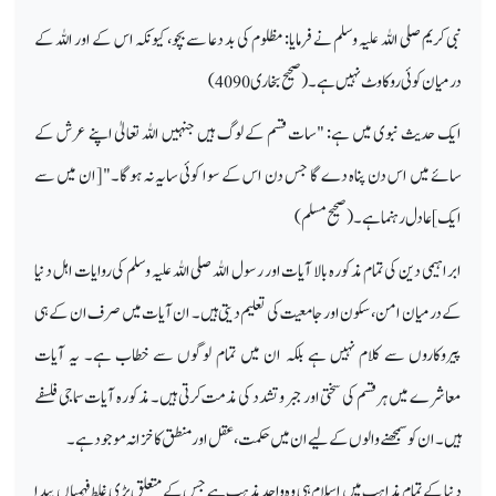
نبی کریم صلی اللہ علیہ وسلم نے فرمایا: مظلوم کی بد دعا سے بچو، کیونکہ اس کے اور اللہ کے
درمیان کوئی روکاوٹ نہیں ہے۔ (صحیح بخاری 4090)
ایک حدیث نبوی میں ہے: "سات قسم کے لوگ ہیں جنہیں اللہ تعالیٰ اپنے عرش کے
سائے میں اس دن پناہ دے گا جس دن اس کے سوا کوئی سایہ نہ ہوگا۔" [ان میں سے
ایک] عادل رہنما ہے۔ (صحیح مسلم)
ابراہیمی دین کی تمام مذکورہ بالا آیات اور رسول اللہ صلی اللہ علیہ وسلم کی روایات اہل دنیا
کے درمیان امن، سکون اور جامعیت کی تعلیم دیتی ہیں۔ ان آیات میں صرف ان کے ہی
پیروکاروں سے کلام نہیں ہے بلکہ ان میں تمام لوگوں سے خطاب ہے۔ یہ آیات
معاشرے میں ہر قسم کی سختی اور جبر و تشدد کی مذمت کرتی ہیں۔ مذکورہ آیات سماجی فلسفے
ہیں۔ ان کو سمجھنے والوں کے لیے ان میں حکمت، عقل اور منطق کا خزانہ موجود ہے۔
دنیا کے تمام مذاہب میں اسلام ہی وہ واحد مذہب ہے جس کے متعلق بڑی غلط فہمیاں پیدا