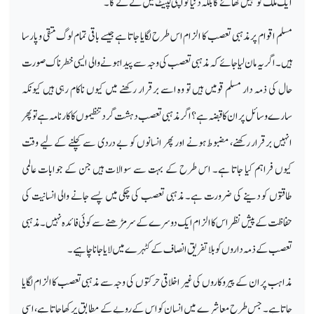
ایک ملک کو نہیں کھائے گا بلکہ دنیا کو اپنی لپیٹ میں لے لے گا۔
مسلم اقوام پر مذہبی تعصب کا الزام اس طرح لگایا جاتا ہے جیسے باقی تمام لوگ متقی و پارسا
ہیں۔ اگر یہ مان لیا جائے کہ مذہبی تعصب کی وجہ سے پیدا ہونے والی ایسی خطرناک صورت
حال کی ذمہ دار مسلم قومیں ہیں تو وہ اسے برقرار رکھنے میں کیوں ناکام رہی ہیں کیونکہ
سارے وسائل پر ان کا قبضہ ہے؟ اگر مذہبی تعصب دہشت گرد تنظیموں کا کارنامہ ہے تو پھر
انہیں برقرار رکھنے، مضبوط ہونے اور پھر انسانوں کو بے دردی سے کچلنے کے لیے وقت
کیوں فراہم کیا جاتا ہے۔ اس طرح کے بہت سے سوالات ہیں جن کے جوابات عالمی
طاقتوں کو دینے کی ضرورت ہے۔ مذہبی تعصب کی چکی میں پسے جانے والی انسانیت کی
حفاظت کے پیش نظر اس کا الزام ایک دوسرے کے سر مڑھنے سے کوئی فائدہ نہیں۔ مذہبی
تعصب کے ذمہ داروں کو بلا تفریق انصاف کے کٹہرے میں لایا جانا چاہیے۔
مذاہب پر ان کے پیروکاروں کی غیر اخلاقی حرکتوں کی وجہ سے مذہبی تعصب کا الزام لگایا
جاتا ہے۔ جس طرح معاشرے میں انسان کو اس کے رویے کے مطابق پرکھا جاتا ہے، اسی