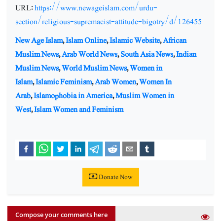
URL:
https://www.newageislam.com/urdu-
section/religious-supremacist-attitude-bigotry/d/126455
New Age Islam
,
Islam Online
,
Islamic Website
,
African
Muslim News
,
Arab World News
,
South Asia News
,
Indian
Muslim News
,
World Muslim News
,
Women in
Islam
,
Islamic Feminism
,
Arab Women
,
Women In
Arab
,
Islamophobia in America
,
Muslim Women in
West
,
Islam Women and Feminism
Donate Now
Compose your comments here