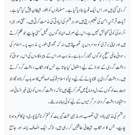
کر دی گئی ہیں اور اس ایک فوبیا بنا دیا گیا ہے۔ مسلمانوں کو بطور شیطان پیش کیا گیا ہے۔
آیات قرآنیہ امن کی تعلیم دیتی ہیں اور ہر قسم کی زیادتی کی مذمت کرتی ہیں۔ سختی اور جبر و
اکراہ کی کوئی گنجائش نہیں ہے، اس لیے صرف ان لوگوں پر نکیل کسنی چاہیے جو ظلم کرتے
ہیں اور اپنی برتری کو دوسروں پر تھوپتے ہیں، نہ کہ مجموعی طور پر مذہب پر۔ اسلام کی
رسوائی عالمی سطح پر لوگوں مجبور کر رہا ہے۔ مذہب اور اس کے پیروکاروں کی اس رسوائی کو
دہشت گردی کے جواز کے لیے استعمال کیا جاتا ہے جس کا ارتکاب دہشت گرد کرتے
ہیں۔ دہشت گردی پر قابو پانے کے لیے دنیا کو اسلام فوبک خصائص کا سد باب کرنا ہو گا، جو
بہت سے لوگوں کے دل و دماغ میں گھر کر چکے ہیں تاکہ دہشت گردوں کو اپنی غیر انسانی اور
وحشیانہ دہشت گردانہ سرگرمیوں کے لیے کوئی بہانہ نہ ملے۔
ہر قسم کی مذہبی بالادستی، تعصب اور مذہبی سخت گیریت کو ختم کرنا آج پوری دنیا کا نعرہ ہونا
چاہیے، جس کا ارتکاب شیطانی طاقتیں کر رہی ہیں، تاکہ ایک انصاف پسند اور جامع