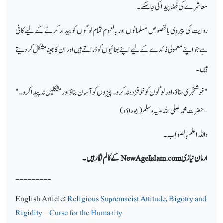
معاشرے کی فضا پیدا کی جا سکے۔
روایت کی پیروی بالخصوص مسلمانوں اور بالعموم تمام لوگوں کو بیدار کرنے کے لیے کافی
ہے جو اپنے معمولی فائدے کے لیے اپنے بھائیوں کو ڈراتے ہیں اور ان کا جینا مشکل کر دیتے
ہیں۔
"خوشخبری سناؤ، اور لوگوں کو خوفزدہ نہ کرو۔ چیزوں کو آسان بناؤ اور مشکلیں نہ پیدا کرو۔"
- حضرت محمد صلی اللہ علیہ وسلم (ابوداؤد)
واللہ اعلم بالصواب۔
ارمان نیازی
NewAgeIslam.com
کے کالم نگار ہیں۔
---------
English Article:
Religious Supremacist Attitude, Bigotry and
Rigidity – Curse for the Humanity