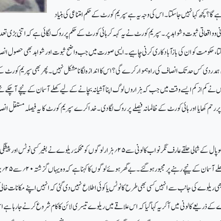
گا؟ کچھ کہا نہیں جاسکتا۔ اس کی وجہ یہ ہے سپریم کورٹ کے حکم امتناعی کی بنیاد
ونی وواقعاتی ثبوت وشواہد پر۔سپریم کورٹ نے یہ کہہ کر ہائی کورٹ کے حکم پر روک لگائی ہے کہ اتنی بڑی تعد
سکتا، حکومت کو ان کی بازآبادکاری کرنی چاہیے۔ ایسی صورت میں جب واضح ثبوت اور شواہد بھی حصول ان
انی ہمدردی کس حدتک انصاف کی راہ ہموار کرے گی؟ اس کااندازہ لگانا مشکل نہیں۔پھربھی سپریم کورٹ کے
 اس نے کم ازکم ایسے وقت میں جب کہ ہزاروں لوگ اپنا آشیانہ بچانے کے لیے کھلے آسمان کے نیچے آچکے ت
رحم کھایا اور ہائی کورٹ کے ظالمانہ فیصلے پر روک لگادی۔ خداکرے سپریم کورٹ کا یہ فیصلہ مستقل ان
ھوپال کے شمالی حلقے عارف نگرنواب کالونی سے
۲۵
؍
ہزارلوگوں کو محکمۂ ریلوے نے بغیر کسی نوٹس اور پیشگی
ھلے آسمان کے نیچے رہنے پر مجبور ہوگئے۔بے گھر ہوئے لوگوں کا کہنا ہے کہ وہ یہاں گزشتہ
۲۰
؍
سے
۲۵
؍
ب
ی ریلوے کی جانب سے انہیں کسی بھی طرح کا نوٹس یا کوئی اطلاع نہیں دی گئی کہ انہیں اپنے مکانات خال
کے ذریعے کالونی میں آکر یہ کہاگیا کہ اس علاقے میں ریلوے تیسری لائن کاکام شروع کرنے جارہا ہے 