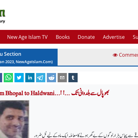
New Age Islam TV
Books
Donate
Advertise
Su
u Section
Comme
Jan
2023
, NewAgeIslam.Com)
From Bhopal to Haldwani...! !... بھوپال سے ہلدوانی تک
اقے سے پچاس ہزار لوگوں کے بے گھرہونے کا معاملہ ایک ماہ کے لیے ٹل ضرور