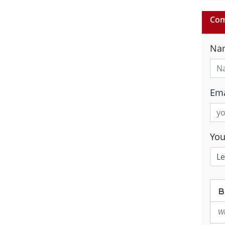
Com
Na
Ema
Yo