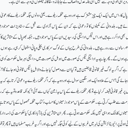
کہ ویرانی الوکی وجہ سے نہیں آتی بلکہ عدل وانصاف کے جاہلانہ وسفاکانہ فیصلوں کی وجہ سے آتی ہے۔
 بھوپال کا، اس میں ایک ایک چیز مشترک ہے اور وہ ہے محکمہ ریلوے۔ یعنی دونوں جگہ محکمۂ ریلوے کا دعویٰ
ے ہیں۔ ہلدوانی کے مکینوں کا تو دعویٰ ہے کہ ان کے پاس آزادی سے قبل کے دستاویزات موجود ہی
بھی ادا کررہے ہیں اور اس ٹیکس ادائیگی کی رسیدیں ان کے پاس موجود ہیں۔جبکہ بھوپال کے متاثرین کا ک
؍
سالوں سے رہ رہے ہیں۔ ہلدوانی کی طرح یہاں کے لوگ سرکاری بجلی وپانی استعمال کرہی رہے ہوں 
ے ہوں گے۔ پھرچاہے یہ ادائیگی ٹیکس کی صورت میں ہو بل کی صورت میں، دائیگی بہرحال حکومت کو ہی ک
ہے کہ اگر یہ لوگ غیرقانونی قابضین ہیں تو کیا ان سے وصول کیا جانے والا بل یا ٹیکس قانونی ہوجائے گا؟ 
 جائے گی؟ اس کے علاوہ ایک اور سنگین سوال ہے اور وہ یہ ہے کہ اگر محکمۂ ریلوے یہ دعویٰ کرتا ہے کہ یہ 
پر غیرقانونی قبضہ کرلیا ہے تو پھر محکمۂ ریلوے کے پاس یہ زمین کہاں سے آئی؟ کیونکہ قاعدہ تو یہ ہے کہ
 وہ حکومت سے طلب کرتی ہے۔ حکومت کے پاس موجود زمینوں کا حساب وکتاب محکمہ محصول کے پاس ہوتا 
مینوں کا مالک ہوا ہی نہیں بلکہ حکومت ہوتی ہے۔ پھر ان متاثرین کی بازآبادکاری کیاحکومت کی ذمہ دار
ہوئی پرائیویٹائزیشن کی لہر میں غریبوں کے لیے کوئی جگہ نہیں ہے اور اگریہ غریب مسلمان ہیں تو پھر تو قطع