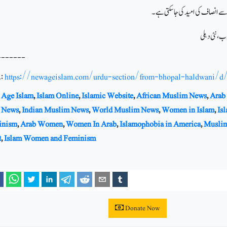
ے انصاف کی امید کی جاسکتی ہے۔
-------
:
https://newageislam.com/urdu-section/from-bhopal-haldwani/d
Age Islam
,
Islam Online
,
Islamic Website
,
African Muslim News
,
Arab
 News
,
Indian Muslim News
,
World Muslim News
,
Women in Islam
,
Is
inism
,
Arab Women
,
Women In Arab
,
Islamophobia in America
,
Musli
t
,
Islam Women and Feminism
Donate Now