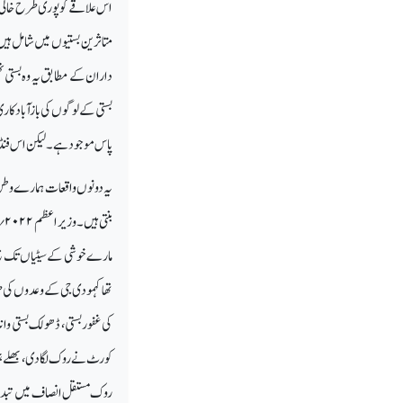
اس علاقے کو پوری طرح خالی کیا ج
متاثرین بستیوں میں شامل ہیں
داران کے مطابق یہ وہ بستی ت
بستی کے لوگو ں کی بازآبادکاری
پاس موجود ہے۔ لیکن اس فنڈ کو
یہ دونوں واقعات ہمارے وطن ع
بنتی ہیں۔وزیر اعظم
۲۰۲۲
؍
مارے خوشی کے سیٹیاں تک بج گ
تھا کہمودی جی کے وعدوں کی طر
کی غفوربستی، ڈھولک بستی وا
کورٹ نے روک لگادی، بھلے ہی ی
روک مستقل انصاف میں تبدیل ہ