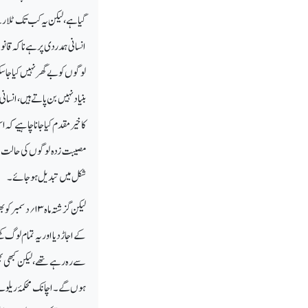
گیا ہے، لیکن یہ کب تک ٹلارہے 
انسانی ہمدردی پر ہے ناکہ قان
لوگوں کو بے گھر نہیں کیا جا
بنیاد نہیں بن پاتے ہیں، انس
کا خیرمقدم کیا جانا چاہیے کہ
مصیبت زدہ لوگوں کی حالت پر
شکل میں تبدیل ہوجائے۔
لیکن گزشتہ ماہ
۱۳
؍
دسمبر کو ب
کے اجاڑ دیااور یہ تمام لوگ ک
سے رہ رہے تھے، لیکن کبھی بھ
ہوں گے۔ اچانک محکمۂ ریلوے 