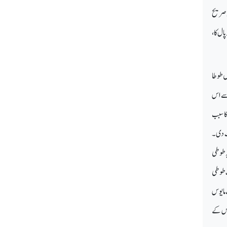
ر صریح
ال کا،
ں طوطا
 سے اس
کا سبب
وت دی۔
ہ طوطی
ب طوطی
 مایوس
 اس کے