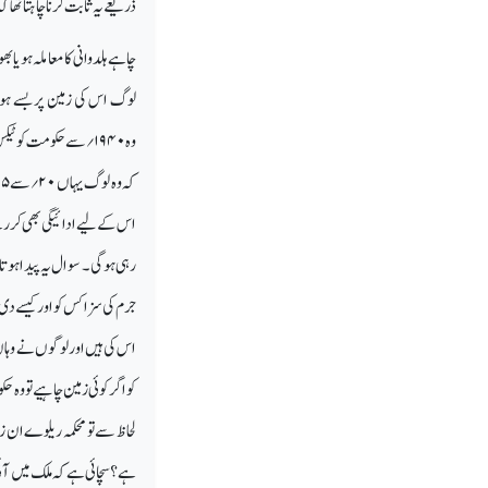
ذریعے یہ ثابت کرنا چاہتا تھا 
چاہے ہلدوانی کا معاملہ ہو یا
لوگ اس کی زمین پر بسے ہوئ
وہ
۱۹۴۰
؍
سے حکومت کو ٹیکس 
کہ وہ لوگ یہاں
۲۰
؍
سے
۲۵
اس کے لیے ادائیگی بھی کررہ
رہی ہوگی۔ سوال یہ پیدا ہوتا 
جرم کی سزا کس کو اور کیسے دی
اس کی ہیں اور لوگوں نے وہاں 
کو اگر کوئی زمین چاہیے تو
لحاظ سے تو محکمہ ریلوے ان ز
ہے؟سچائی ہے کہ ملک میں آئی 