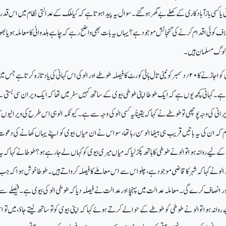
ئی یا کسی بازآبادکاری کے کھلے بے گھر ہوگئے۔سوال یہ پیدا ہوتا ہے کہ کیا ملک کے عدالتی نظام میں اس قد
خلاف کوئی اقدام کرنے کی گنجائش موجود ہے؟یہاں یہ بات بھی واضح رہے کہ چاہے ہلدوانی کا معاملہ ہو یا بھوپ
تر لوگ مسلمان ہیں۔
کو اجاڑنے کا
۲۰
؍
دسمبرکو نینی تال ہائی کورٹ کا فیصلہ طوطے اور الو کی اس کہانی کی یاد تازہ کرتا ہے جس می
 ہے۔کہانی کچھ یوں ہے کہ ایک طوطا اپنی طوطی بیوی کے ساتھ کہیں سفر میں تھا کہ ایک ویران سی بستی
رانی کی وجہ پوچھی تو طوطے نے کہا کہ یقیناً یہ کسی الو کی وجہ سے ہے۔کیونکہ الو ہی اس طرح کی ویرانیوں 
کہ ان کی یہ باتیں قریب ہی بیٹھا الو سن رہا تھا، سو اس نے ان میاں بیوی کو اپنے یہاں کھانے کی دع
 لیے روانہ ہوا تو الو نے طوطی کا ہاتھ پکڑلیا کہ میاں میری بیوی کوکہاں لے جارہے ہو؟ طوطانے کہا کہ ی
ا۔الو نے کہا کہ شہر کا قاضی موجود ہے، چلو اس سے اس معاملے کا فیصلہ کرواتے ہیں۔ طوطاخوش ہوا کہ ج
 انصاف کرے گی۔ معاملہ عدالت میں پہنچا اور عدالت نے فیصلہ دیا کہ طوطی الو کی بیوی ہے۔ فیصلے سے
نہ ہوا تو الو نے طوطی کو طوطے کے حوالے کرتے ہوئے کہا کہ اپنی بیوی کو تو ساتھ لیتے جاؤ،میں تو