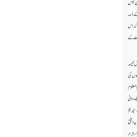
ان گیس
کے ذمہ
 کہ اس
کومت کے
ش خیمہ
سوں کی
 معلوم
لدوانی
 سپریم
ہ وقتی
؍
ہزار