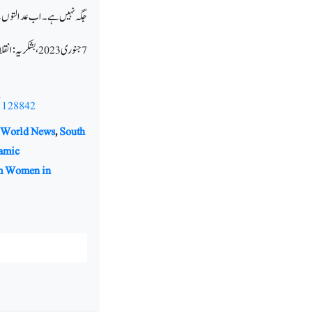
جگہ نہیں ہے۔ اب عدالتوں س
7 جنوری 2023،بشکریہ:انقلاب ،نئی دہلی
/128842
 World News
,
South
lamic
m Women in