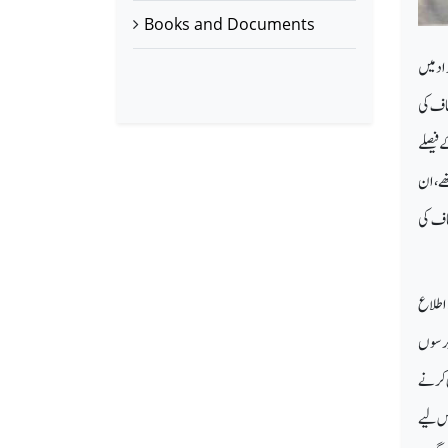
Books and Documents
اد میں
صاف کی
 فیصلے
ھے، ان
صاف کی
 اطلاع
رسوں
ی کرنے
اس لیے