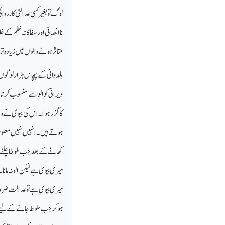
لوگ توبغیر کسی عدالتی کارروا
ناانصافی اور سفاکانہ ظلم کے 
متاثر ہونے والوں میں زیادہ 
ہلدوانی کے پچاس ہزار لوگوں 
ویرانی کو الوسے منسوب کرتا
کا گزر ہوا۔ اس کی بیوی نے وی
ہوتے ہیں۔ انہیں نہیں معلوم 
کھانے کے بعد جب طوطا چلنے کے
میری بیوی ہے لیکن الونہ مان
میری بیوی ہے تو عدالت ضرور
ہوکرجب طوطاجانے کے لیے روا