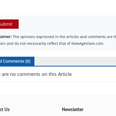
Submit
laimer:
The opinions expressed in the articles and comments are th
ors and do not necessarily reflect that of NewAgeIslam.com
al Comments (
0
)
 are no comments on this Article
ct Us
Newsletter