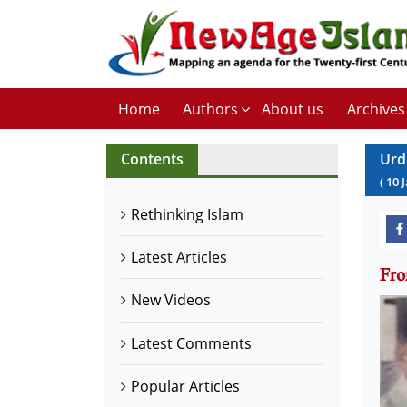
Home
Authors
About us
Archives
Contents
Urd
(
10
Rethinking Islam
Latest Articles
New Videos
Latest Comments
Popular Articles