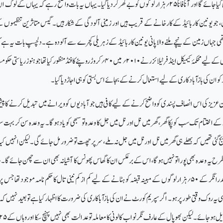
ائے گا اور آناً فاناً
۲۵
؍
ہزار لوگوں کو بے گھرکردیا گیا۔ یہاں یہ بات واضح رہے کہ یہاں کے لوگ 
، جو یونین کاربائیڈ کے کارخانے کے قریب ہیں اور زمینی آلودگی کے شکار ہیں۔ گیس متاثرین تنظیموں 
ھی جہاں زمین کے نیچے ملنے والا پانی یونین کاربائیڈ کے زہریلی کچرے سے آلودہ ہے۔ دلچسپ بات یہ ہے
 کے لیے محکمۂ کیمیکل اینڈ فرٹیلائزر نے
۲۰۱۰
؍
میں
۴۰
؍
کروڑ روپئے کا فنڈ منظور کیا تھا جو ہنوز ریاستی ح
 ان کی بازآبادکاری کے لیے استعمال کرنے کے بجائے اس بستی کو ہی اجاڑدیا گیا۔
زیز کی اس انصاف پسندی کو واضح کرنے کے لیے کافی ہیں جو آبادیوں کو ویرانے میں تبدیل کرنے کا پی
کے اختتام تک سب کو پکا گھر، گھرمیں نل اور نل میں جل کا وعدہ تو سبھی کو یاد ہوگا۔ یہ وعدہ سن کر بہت 
ئی تھیں کہ بھلے ہی گھرمیں نل اور نل میں جل نہ ملے، سرپرچھت تو ضرور مل جائے گی۔ لیکن انہیں کیا
ح یہ وعدہ بھی پورا تو نہیں ہوگا، اس کے برعکس ان کا گھاس پھونس کا آشیانہ بھی ان سے چھن جائے گا۔ ہ
ندرانگر کے
۵۰
؍
ہزار لوگوں کے مبینہ قبضہ کو ہٹانے کے لیے کم ازکم نینی تال کا حکم نامہ موجود تھاجس پر
ہ روک وقتی طور پر ہو۔ اگر سپریم کورٹ نے ان کی بازآباکاری کی ضرورت کا اظہار کیا ہے تو بعید نہیں کہ ی
وجائے۔ لیکن بھوپال کے عارف نگر نواب کالونی کا معاملہ تو عدالت بھی نہیں پہنچ سکا اور وہاں کے
۲۵