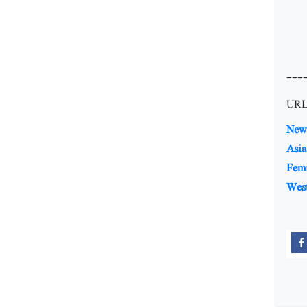
---
URL
New 
Asia
Fem
Wes