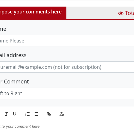
pose your comments here
Tot
me
il address
ur Comment