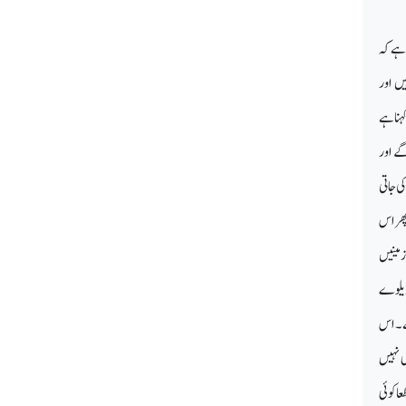
 ہے کہ
ں اور
ہنا ہے
گے اور
ی جاتی
پھر اس
زمینیں
 ریلوے
ہے۔اس
ی نہیں
ا کوئی