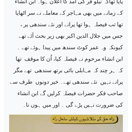
پایا تھاکہ نیلو فر کی آمد کا اعلان ہوا۔ ابن انشاء
کے زمانے میں بھی مہاجر کے معاملے نے سر اٹھایا
تھا تب فیصلہ ہوا تھا پرانے اور نئے سندھی پر ،
جس میں جلال الدین اکبر بھی زیر بحث آئے تھے
کیونکہ وہ عمر کوٹ سندھ میں پیدا ہوئے تھے ۔
ابن انشاء مرحوم نے فیصلہ کیا، اُن کا موقف
تھا
کہ ہر چند کہ مہابلی بائی برتھ سندھی
تھے مگر
پرانے نہیں
نئے سندھی تھے۔ خیر دونوں
طرف سے
صاحب فکر حضرات فیصلہ کرلیں گے ابن انشاء
کی ضرورت نہیں پڑے گی ۔ اور میں ہوں نا۔