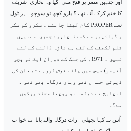
آور جنہیں مصر پر فتح ملی
کیا وہ بخاری
شریف
کا ختم کرکے آئے تھے ؟ یارو کچھ تو سوچو۔ ہر ٹول
سے
PROPER
کام لینا چاہئے ۔ سکرو کو سکر
و ڈرائیور سے کسنا
چاہیے چھری
سےنہیں
قلم لکھنے کے لئے ہے ناڑہ ڈالنے کے لئے
نہیں ۔ 1971ء کی جنگ کے دوران ایک تو پچی
آفیسر) میس میں چائے نوش کررہے تھے ان کی
ڈیوٹی
جہا ں تھی وہاں درگاہ بھی تھی ۔
انچارج نے دیکھا تو پوچھا محاذ پرکون
ہے؟۔
اُس نے کہا پچھلی
رات درگاہ والے بابا
نے خوا ب