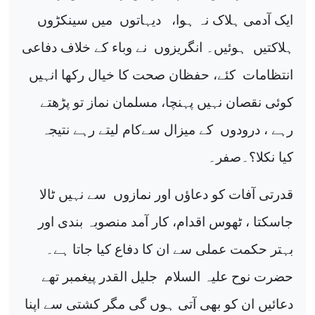
ایک آدمی ہلاک نہ ہوا،
دیہاتوں
میں سینکڑوں
ہلاکتیں
ہوئیں۔ انگریزوں
نے وباء کے خلاف دفاعی
انتظامات
کئے، حفظان صحت کا خیال رکھا انہیں
کوئی نقصان نہیں پہنچا، مسلمان نماز تو پڑھتے
رہے ، درودوں
کے میزال سےکام لیتے رہے نتیجہ
کیا نکلا؟۔صفر۔
قدرتی آفات کو دعاؤں اور نمازوں
سے نہیں ٹالا
جاسکتا ، ٹھوس اقدام، کار آمد منصوبہ بندی اور
بہتر حکمت عملی سے ان کا دفاع کیا جاتا ہے۔
حضرت نوح علیہ السلام
جلیل القدر پیغمبر تھے
دعائیں ان کو بھی آتی ہوں گی مگر کشتی سے اپنا