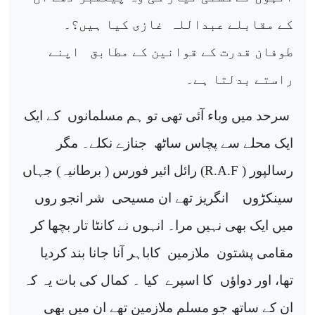
کے مقابلے عبداللہ
غازی کیا ہیں؟۔
طوفان قدرت کے قوانین کے مطابق
اپنے
راستے بدلتا ہے۔
سرحد میں وباء آئی تھی تو ہم مسلمانوں
کے ایک
ایک محلے سے پچاس ساٹھ
جنازے نکلے۔ مگر
رسالپور (
R.A.F
) رائل ائیر فورس ( برطانیہ) جہاں
سینکڑوں
انگریز تھے ان مسیحی
شر انجو روں
میں ایک بھی نہیں مرا۔ انہوں نے کانٹا تار بچھا کر
مقامی پشتون
ملازمین
کاباہر آنا جانا بند کردیا
تھا، اور دواؤں
کا اسپرے
کیا ۔ کمال کی بات یہ کہ
ان کے ساتھ جو مسلم ملازمین تھے ان میں بھی