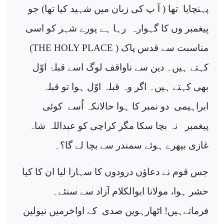
پہنچایا
تھا ( آ پ کی زبان میں شہید کیا تھا) جو
پیغمبر وں کا گہوارہ
رہا ہے پورے شہر کو اسی
مناسبت سے قدس پاک (
THE HOLY PLACE
)
کہتے ہیں۔ دین سے ناواقف لوگ اسے قبلۂ اوّل
بھی کہتے ہیں۔ اگر وہ قبلہ اوّل ہوا تو قبلہ
ابراہیمی
دو نمبر کا ہوا حالانکہ اُسے
کوئی
پیغمبر
نہ بچا سکا مگر کراچی کو عبداللہ شاہ
غازی بپھرے ہوئے سمندر سے بچا لے گا؟۔
جس قوم نے دعاؤں درودوں کا سہارا لیا ان کا کیا
حشر ہوا، مولانا ابوالکلام آزاد سے سنئے۔
فرماتےہیں! اٹھارہویں صدی
کے اواخرمیں نیولین