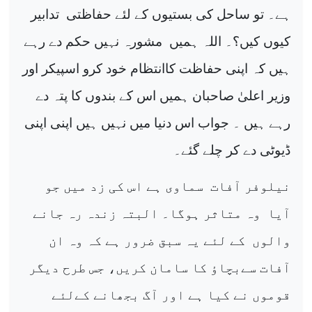
ہے۔ تو ساحل کی بستیوں کے لئے حفاظتی
تدابیر
کیوں کیں؟۔ اللہ ہمیں
مشورہ نہیں حکم دے رہے
ہیں کہ اپنی حفاظت کاانتظام خود کرو اسپیکر اور
وزیر اعلیٰ صاحبان ہمیں اس کے بندوں کا پتہ دے
رہے ہیں ۔ جواب اس دنیا میں نہیں ہیں اپنی اپنی
ڈیوٹی دے کر چلے گئے۔
نیلوفر آفات
سماوی ہے اس کی زد میں جو
آیا
وہ متاثر ہوگا۔ البتہ زندہ رہ جانے
والوں
کے لئے یہ سبق ضرور ہے کہ وہ ان
آفات سےبچاؤ کا سامان کریں، جس طرح دیگر
قوموں نے کیا ہے اور آگ بجھانے کےلئے