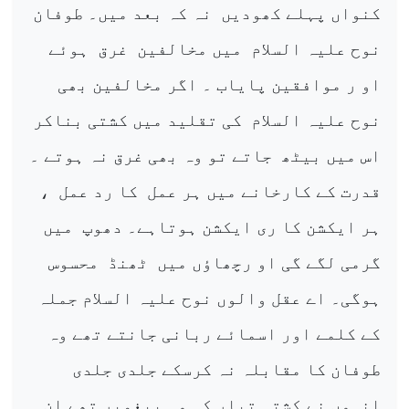
کنواں پہلے کھودیں
نہ کہ بعد میں۔ طوفان
نوح علیہ السلام
میں مخالفین
غرق
ہوئے
او ر موافقین پایاب ۔ اگر مخالفین بھی
نوح علیہ السلام
کی تقلید میں کشتی بناکر
اس میں بیٹھ
جاتے تو وہ بھی غرق نہ ہوتے ۔
قدرت کے کارخانے میں ہر عمل
کا رد عمل
،
ہر ایکشن کا ری ایکشن ہوتاہے۔ دھوپ
میں
گرمی لگے گی او رچھاؤں میں
ٹھنڈ
محسوس
ہوگی۔ اے عقل والوں نوح علیہ السلام جملہ
کے کلمے اور اسمائے ربانی جانتے تھے وہ
طوفان کا مقابلہ نہ کرسکے جلدی جلدی
انہوں نے کشتی تیار کی وہ پیغمبر تھے ان