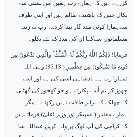
کررہے ہیں کہ ہمارے رب ہمیں اس بستی سے
نکال جس کے باشندے ظالم ہیں اور اپنی طرف
سےہمارا کوئی مدد گار پیدا کردے۔ رب نے زندہ
مسلمانوں سےکہا ان کی مدد کے لئے نکلو۔
فرمایا!
ذَٰلِكُمُ اللَّهُ رَبُّكُمْ لَهُ الْمُلْكُ
وَالَّذِينَ تَدْعُونَ مِن
دُونِهِ مَا يَمْلِكُونَ مِن قِطْمِيرٍ
( 35:13) وہی اللہ
تمہارا رب ہے بادشاہی اسی کی ہے اور اسے
چھوڑ کر تم اُسے پکارتے ہو جو کھجور کی
گھٹلی
کے چھلکے کے برابر طاقت نہیں رکھتے ۔ مگر
ہمارے مقتدر ( اسپیکر اور وزیر اعلیٰ) فرماتےہیں
کہ کراچی کی آپ لوگ پر وانہ کریں عبداللہ شاہ