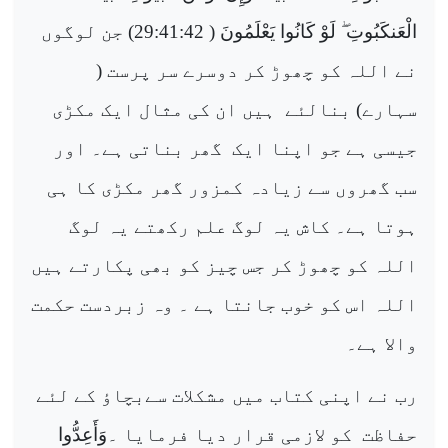
الْعَنكَبُوتِ
لَوْ كَانُوا يَعْلَمُونَ
( 29:41:42) جن لوگوں
نے اللہ کو چھوڑ کر دوسرے سر پرست (
سہارے) بنالئے
ہیں ان کی مثال ایک مکڑی
جیسی ہے جو اپنا ایک
گھر بناتی ہے۔ اور
سب گھروں سے زیادہ کمزور گھر مکڑی کا ہی
ہوتا ہے۔ کاش یہ لوگ علم رکھتے یہ لوگ
اللہ کو چھوڑ کر جس چیز کو بھی پکارتے ہیں
اللہ اس کو خوب جانتا ہے ۔ وہ زبردست حکمت
والا ہے۔
رب نے اپنی کتاب میں مشکلات سےبچاؤ کے لئے
حفاظت
کو لازمی قرار دیا فرمایا ۔
وَأَعِدُّوا