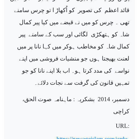
قائد اعظم
کی تصویر
کو اُکھاڑ ا تو چرس سامنے
تھی ۔ چرس کو میں نے قبضے میں کیا پیر کمال
شاہ کو ہتھکڑی
لگائی اور سب کے سامنے
پیر
کمال شاہ کو مخاطب ہوکر میں کہا نانا پر میں
لعنت بھیجتا ہوں جو منشیات فروشی میں اپنے
نواسے
کی مدد کرتا ہو۔ اب بلا اپنے نانا کو جو
تمہیں قانون کی گرفت سے نجات دلائے۔
دسمبر، 2014
بشکریہ : ماہنامہ صوت الحق،
کراچی
URL:
https://newageislam.com/urdu-