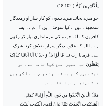
لِلْكَافِرِينَ نُزُلًا
( 18:102)
جو میرے بجائے میرے بندوں کو کار ساز او رمددگار
سمجھتے ہیں
، کیا سوچتے ہیں ؟ ہم نے ایسے
کافروں کے لئے جہنم کی مہمانداری تیار کر رکھی
ہے۔ اللہ کے علاوہ دیگر سہارے تلاش کرنا شرک
ہے۔ فرمایا رب نے
قَا لُوْا بَلْ وَ جَدْ نَا آنَا آبَائَنَا کَذٰلِکَ
یَفْعَلُوْنَ
جب انہیں
منع کیا جاتا ہے ۔ تو
کہتے ہیں کہ، ہم نے اپنے باپ دادا کو یہی
کرتے پایا ہے۔ ارشاد ہے۔
مَثَلُ الَّذِينَ اتَّخَذُوا مِن دُونِ اللَّهِ أَوْلِيَاءَ كَمَثَلِ
الْعَنكَبُوتِ اتَّخَذَتْ بَيْتًا
وَإِنَّ أَوْهَنَ الْبُيُوتِ لَبَيْتُ