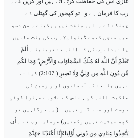
غازی اس کی حفاظت کرتے آئے ہیں اور کریں گے ۔
رب کا فرمان ہے وہ تو کھجور کی
گھٹلی
کے
چھلکے کے برابر طاقت نہیں رکھتے ۔ ھن دسو
میں منجی کتھے ڈھاواں؟۔ رب کی بات مانیں
یا عبدالرب کی ؟۔ اللہ نے فرمایا ۔
أَلَمْ
تَعْلَمْ أَنَّ اللَّهَ لَهُ مُلْكُ السَّمَاوَاتِ وَالْأَرْضِ
وَمَا لَكُم
مِّن دُونِ اللَّهِ مِن وَلِيٍّ وَلَا نَصِيرٍ
( 2:107) کیا تم
نہیں جانتے کہ آسمانوں او ر زمین کی
ملکیت
اللہ کی ہے اس کے علاوہ تمہارا کوئی
دوست اور مدد گار نہیں ۔ ( یہ درگاہیں تو
کچھ حیثیت نہیں رکھتیں) فرمایا رب نے ۔
أَن
يَتَّخِذُوا عِبَادِي مِن دُونِي أَوْلِيَاءَإِنَّا أَعْتَدْنَا جَهَنَّمَ