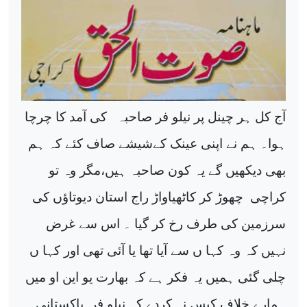
آج کل ہر چینل پر نیلو فر صاحبہ
کی آمد کا چرچا
ہوا۔ ہم نے اپنی عینک کےشیشے صاف کئے کہ ہم
بھی دیکھیں گے یہ کون صاحبہ ہیں،مگر وہ تو
کراچی
چھوڑ کر کاٹھیاواڑ راج استان دیوتاؤں کی
سرزمین کی طرف رخ کر گیا ۔ اس سے غرض
نہیں کہ وہ کہا ں سے آیا تھا یا آئی تھی اور کہا ں
چلی گئی ہمیں یہ فکر ہے کہ بھارت یو این او میں
ہمارے خلاف کیس نہ کردے کہ نیلو فر
پاکستانی