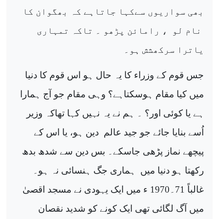
بھی سواریوں سےکہا جاتاہے کہ بھگوان کا
نام لو
، رامائن پڑھو ۔ تاکہ تمہاری
یاترا سرکھشش ہو۔
جس قوم کے وزراء کا یہ حال ہو اس قوم کا دنیا
میں کیا مقام ہوسکتاہے؟ وہی مقام جو آج ہمارا
ہے یا کوئی اور؟ ۔ ہم نے یہ نہیں کہا تھاکہ وزیر
اُسے بنایا جائے جو جید عالم
دین ہو، یا اس کے
پیچھے نماز پڑھی جاسکے۔ بس دین سے شدھ بدھ
رکھتا ہو دنیا میں
ہماری جگ ہنسائی نہ ہو۔
غالباً 71۔1970 ء میں ایک یہودی نے مسجد اقصیٰ
میں آگ لگائی تھی ایک کونے کو شدید نقصان