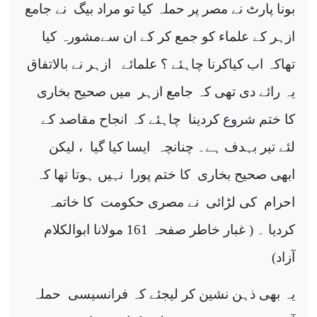
بونا پارٹ نے مصر پر حملہ کیا تو مراد بیگ
نے جامع
ازہر کے علماء کو جمع کر کے ان سےمشورہ کیا
تھاکہ اب کیاکرنا چاہئے ؟ علمائے
ازہر نے بالاتفاق
یہ رائے دی تھی کہ جامع ازہر
میں صحیح بخاری
کا ختم شروع کردینا
چاہئے کہ انجاح مقاصد کے
لئے تیر بہدف ہے۔ چنانچہ
ایسا کیا گیا
، لیکن
ابھی صحیح بخاری
کا ختم پورا
نہیں ہوتا تھا کہ
احرام
کی لڑائی
نے مصری حکومت
کا خاتمہ
کردیا ۔ ( غبار خاطر صفحہ 161 مولانا ابوالکلام
آزاد)
یہ بھی ذہن نشین کر لیجئے کہ فرانسیسی
حملہ