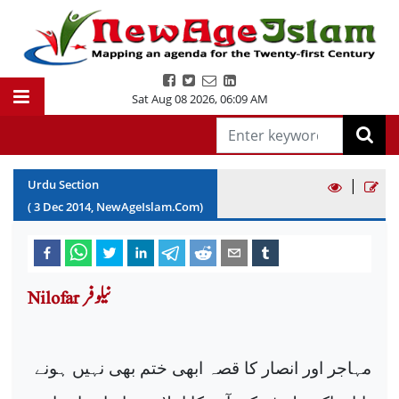
Sat Aug 08 2026
,
06:09 AM
|
Urdu Section
(
3
Dec
2014
, NewAgeIslam.Com)
Nilofar نیلو فر
مہاجر اور انصار کا قصہ ابھی ختم بھی نہیں ہونے