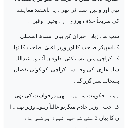
تھی اور وہیں
سے آئی تھی۔ یہ تاشقند معاہدے
کی صریحاً خلاف ورزی
ہے وغیرہ وغیرہ۔
سب سے زیادہ حیران کن بیان
سندھ اسمبلی
کےاسپیکر صاحب کا اور وزیر اعلیٰ
صاحب کا تھا ۔
کہ کراچی میں ایسے کئی
طوفان آئے وہ عبداللہ
شاہ غازی
کی وجہ سے کراچی
کو کوئی نقصان
پہنچائے بغیر گزر گیا۔
ہم نے حکومت سے پہلے بھی درخواست کی تھی
کہ جب ، وزیر جادم منگریو غالباً ریلوے وزیر تھے ۔ ا
ن کا بیان 3 مئی کو جیو نیوز پرکئی بار