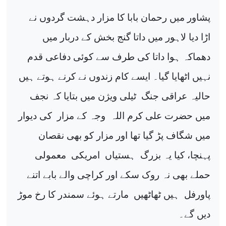
پشاور میں رحمان بابا کا مزار دہشت گردوں نے
اڑا دیا لاہور میں داتا گنج بخش کے دربار میں
دھماکہ ہوا داتا کی طرف سے کوئی دفاعی قدم
نہیں اٹھایا گیا۔ ایسے کام زندوں نے کرنے ہوتے ہیں
حالیہ عراقی جنگ
ٹیلی ویژن میں بتایا کہ نجف
میں حضرت علی کرم اللہ
وجہ کے مزار
کی دیوار
میں شگاف پڑ گیا تھا اور مزار کو بھی نقصان
پہنچا، کیا یہ بزرگ
ہستیاں
امریکی
معمولی
حملے بھی نہ روک سکے اور کراچی والے بابے اتنے
پاورفل
ہیں ٹھاٹھیں
مارتے ہوئے سمندر کا رخ موڑ
دیں گے۔