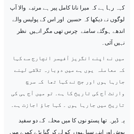
کہہ رہا ہے کہ میرا نانا کامل پیر ہے مرتبے
والا آپ
لوگوں نے دیکھا کہ حسین
اور اس کے پولیس والے
اندھے ہوگئے سامنے
چرس تھی مگر انہیں
نظر
نہیں آئی۔
میں نے اپنے انگریز آفیسر انچارج سے کہا
کہ معاملہ
یوں ہے میں دوبارہ تلاشی لینے
جارہا ہوں اور جج نے کہا تھا
کہ سرچ
وارنٹ آج کی تاریخ کا ہے۔ تو میں آج ہی کی
تاریخ میں جارہا ہوں ۔ کہا جاؤ اجازت ہے۔
یہ ڈیرہ تھا پستو نوں کا میں محلے
کے دو سفید
پوش اور اپنے سپاہیوں
کو لے کر گیا بڑے کمرے میں