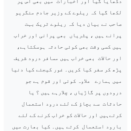
دکھایا گیا اور اخبارات
میں بھی اس پر
لکھا گیا کہ ریلوے کے وزیر جادم منگریو
صاحب نے بیان دیا کہ ریلوے ٹریک بہت
پرانے ہیں ، پٹریاں
بھی پرانی اور خراب
ہیں کسی وقت بھی کوئی حادثہ ہوسکتاہے،
اور حالات
بھی خراب ہیں مسافر درود شریف
پڑھ کر سفر کیا کریں۔ غور کیجئے کیا دنیا
میں ہمارے
علاوہ کوئی اور قوم ہے جو
درودوں پر گاڑیاں ، چلارہے ہیں ؟ یا
حادثات
سے بچاؤ کے لئے درود استعمال
کرتےہیں اور حالات کو خراب کرنے کے لئے
بارود استعمال
کرتے ہیں۔ کیا بھارت میں