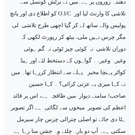
دھندہ زوروں پر ہے۔میں نے برٹش کونسل سے
تلاشی کا وارنٹ لیا اور
O.I/C
کو اطلاع دی اور پانچ
پولیس والے ساتھ لے کر گیا اچھی طرح تلاشی
لی
مگر چرس نہیں ملی، بیٹھ کر رپورٹ لکھی کہ
دوران تلاشی
نہ کوئی چیز ٹوٹی نہ گم ہوئی
وغیرہ وغیرہ۔ گواہوں کے دستخط لئے اور ہیڈ
کواٹر پہنچا مخبر
پہلے سے انتظار کررہا تھا۔ میں
نے کہا میری بے عزتی کرائی؟ ۔ کہا حسین
صاحب! سامنے دیوار
میں طاقچہ ہے، اس پر قائد
اعظم کی تصویر
میخوں سے لگائی
ہے اگر تصویر
ہٹا دی جائے تو اصلی چترالی چرس چار سیرمل
سکتی ہے۔ آپ دو بارہ چلئے وہ جشن منا رہا ہے