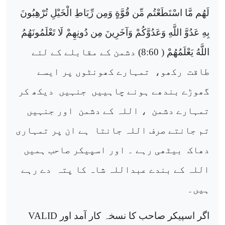
لَهُم مَّا اسْتَطَعْتُم مِّن قُوَّةٍ وَمِن رِّبَاطِ الْخَيْلِ تُرْهِبُونَ
بِهِ عَدُوَّ اللَّهِ وَعَدُوَّكُمْ وَآخَرِينَ مِن دُونِهِمْ لَا تَعْلَمُونَهُمُ
اللَّهُ يَعْلَمُهُمْ
( 8:60) دشمن کے مقابلے کے لئے
طاقت
رکھو،
تمہارے کھونٹوں پر ایسے
گھوڑے بندھے ہونے چاہییں
جنہیں
دیکھ کر
تمہارے دشمن
، اللہ کے دشمن
اور جنہیں
تم جانتے صرف اللہ جانتا
ہے ان پر تمہاری
دھاک
بیٹھی رہے ۔ اور اسپیکر صاحب ہمیں
اللہ کے بندے عبداللہ شاہ کا پتہ
دے رہے
ہیں۔
اگر اسپیکر صاحب کا نسخہ کار آمد اور
VALID