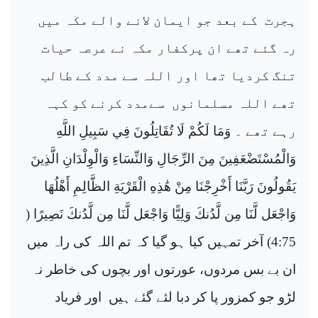
ہجرت
کے بعد جو ایمان لانے والے مکہ میں
رہ گئے تھے ان پرکفار مکہ نے عرصہ حیات
تنگ کردیا تھا اور اللہ سے مدد کے طالب
تھے اللہ مسلمانوں
سےمدد کرنے کو کہہ
رہے تھے ۔
وَمَا لَكُمْ لَا تُقَاتِلُونَ فِي سَبِيلِ اللَّهِ
وَالْمُسْتَضْعَفِينَ مِنَ الرِّجَالِ وَالنِّسَاءِ وَالْوِلْدَانِ الَّذِينَ
يَقُولُونَ رَبَّنَا أَخْرِجْنَا مِنْ هَٰذِهِ الْقَرْيَةِ الظَّالِمِ أَهْلُهَا
وَاجْعَل لَّنَا مِن لَّدُنكَ وَلِيًّا وَاجْعَل لَّنَا مِن لَّدُنكَ نَصِيرًا
(
4:75) آخر تمہیں کیا ہو گیا کہ تم اللہ کی راہ میں
ان بے بس مردوں، عورتوں اور بچوں کی خاطر نہ
لڑو جو کمزور پا کر دبا لئے گئے ہیں
اور فریاد