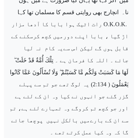
میں
آکر کہا تھا یہاں کیا ضرورت ہے میں ہوں
نا۔
انچارج بھی روایتی قسم کا مسلمان تھا کہا
O.K.O.K.
رات اٹیک ہوا بابا کا آدھا مزار
اڑ گیا ، بابا اپنے دورمیں کچھ کرسکنے کے
قابل ہوں گے لیکن اس سےیہ کام
نہ لیا
جائے ۔ اللہ کا فرمان ہے ۔
تِلْكَ أُمَّةٌ قَدْ خَلَتْ
لَهَا مَا كَسَبَتْ وَلَكُم مَّا كَسَبْتُمْ
وَلَا تُسْأَلُونَ عَمَّا كَانُوا
يَعْمَلُونَ
( 2:134) یہ لوگ تھے جو تم سے پہلے
گزر گئے جو انہوں نے کیا وہ ان کے لئے ہے
اور جو کچھ تم کروگے وہ تمہارے لئے ہے، تم
سے ان کے بارےمیں بالکل نہیں
پوچھا جائے
گا کہ وہ کیا عمل کرتے تھے ۔