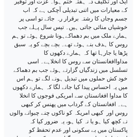
ایک اور تکلیف دہ ہفتہ ختم ہوا۔ عزت اور توقیر
کے معیارات میں اتنی تبدیلی آچکی ہے کہ اب
جسم وجاں کا رشتہ برقرار رہ جائے تو اسی پر
خوشیاں منائی جاتی ہیں۔ تیس سال پہلے جب
ہمارے ملک میں بم دھماکےہونا شروع ہوئے تو ہم
روس کا ہدف بنے ہوئے تھے۔ بچے بچے کو یہ سبق
پڑھا یا جارہا تھا کہ ہمارے دکھوں کا
مداواافغانستان سے روس کا انخلاہے۔ اسی
تسلسل میں زندگیاں گزارتے ہوئے جب بم دھماکے
خود کش حملوں میں تبدیل ہونے لگے تو ہم اس
میں یہ احساس پیدا کیا جانے لگا کہ ہمارے دکھوں
کا مداوا افغانستان سے امریکی فوجوں کا انخلا
ہے۔ افغانستان کے گرداب میں پھنس کر کبھی
روس اور
کبھی امریکہ کو ناکوں چنے چبوانے والوں
نے کچھ کیا ہو یا نہ کیا ہو، یہ ضرور کیا کہ
پاکستان میں بے سکونی اور عدم تحفظ کو