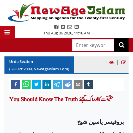
Thu Aug 06 2026
,
11:16 AM
|
Urdu Section
(
28
Oct
2009
, NewAgeIslam.Com)
You Should Know The Truth حقیقت کا ادراک کیجئے
پروفیسر یاسین شیخ