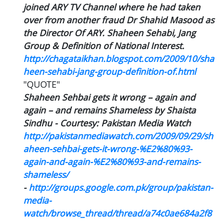
joined ARY TV Channel where he had taken
over from another fraud Dr Shahid Masood as
the Director Of ARY. Shaheen Sehabi, Jang
Group & Definition of National Interest.
http://chagataikhan.blogspot.com/2009/10/sha
heen-sehabi-jang-group-definition-of.html
"QUOTE"
Shaheen Sehbai gets it wrong – again and
again – and remains Shameless by Shaista
Sindhu - Courtesy: Pakistan Media Watch
http://pakistanmediawatch.com/2009/09/29/sh
aheen-sehbai-gets-it-wrong-%E2%80%93-
again-and-again-%E2%80%93-and-remains-
shameless/
-
http://groups.google.com.pk/group/pakistan-
media-
watch/browse_thread/thread/a74c0ae684a2f8