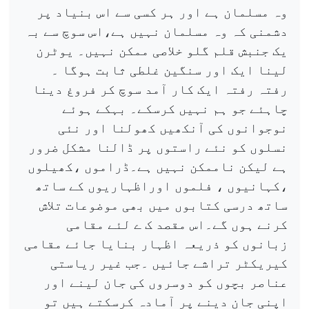
وہ مسلمان ہے اور ہر کسی سے اس بنیاد پر
دشمنی کہ وہ مسلمان نہیں ہے،اس سوچ سے بہ
یک جنبش قلم گلو خلاصی ممکن نہیں۔ یوٹرن
لینا ایک اور سنگین غلطی ثابت ہوگا ۔
رفتہ رفتہ ایک کار آمد سوچ کر فروغ دینا
چاہئے جو ہم نہیں کرسکے۔ بہکے ہوئے
نوجوانوں کی آنکھیں کھولنا اور نئی
نسلوں کو نئے راستوں پر ڈالنا مشکل ضرور
ہے لیکن ناممکن نہیں ہے۔ڈراموں ،کھیلوں
،کہانیوں ، فلموں اوراظہاریوں کے ساتھ
ساتھ درسی کتابوں میں بھی موضوعات تلاش
کرنے ہوں گے۔اس مقصد ک ے لئے مقامی
زبانوں کو ذریعہ اظہار بنایا جائے مقامی
کیریکٹر تراشے جائیں ۔جب غیر ریاستی
عناصر بچوں کو دوسروں کی جان لینے اور
اپنی جان دینے پر آمادہ کرسکتے ہیں تو