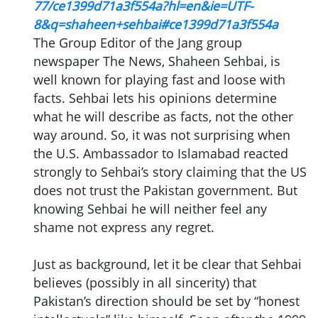
77/ce1399d71a3f554a?hl=en&ie=UTF-
8&q=shaheen+sehbai#ce1399d71a3f554a
The Group Editor of the Jang group
newspaper The News, Shaheen Sehbai, is
well known for playing fast and loose with
facts. Sehbai lets his opinions determine
what he will describe as facts, not the other
way around. So, it was not surprising when
the U.S. Ambassador to Islamabad reacted
strongly to Sehbai’s story claiming that the US
does not trust the Pakistan government. But
knowing Sehbai he will neither feel any
shame not express any regret.
Just as background, let it be clear that Sehbai
believes (possibly in all sincerity) that
Pakistan’s direction should be set by “honest