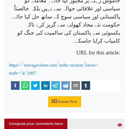
خاموش رہنے پر مجبور کیا جائے۔ معاملے کو
سیاسی اور علاقائی حوالہ سے نہیں بلکہ خالصتاً
پاکستانی اور سیاسی سوچ کے ساتھ حل کیا جائے۔
حکومت نئے محاذ کھولنے سے گریز کرے تاکہ
یکسوئی سے پاکستان کی سالمیت کی جنگ کو
کامیاب کرایا جاسکے۔
URL for this article:
https://newageislam.com/urdu-section/know-
truth-/d/2007
Donate Now
Compose your comments here