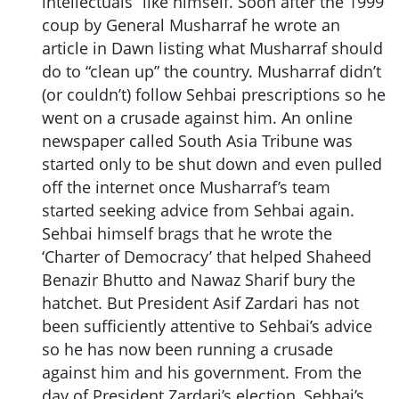
intellectuals” like himself. Soon after the 1999
coup by General Musharraf he wrote an
article in Dawn listing what Musharraf should
do to “clean up” the country. Musharraf didn’t
(or couldn’t) follow Sehbai prescriptions so he
went on a crusade against him. An online
newspaper called South Asia Tribune was
started only to be shut down and even pulled
off the internet once Musharraf’s team
started seeking advice from Sehbai again.
Sehbai himself brags that he wrote the
‘Charter of Democracy’ that helped Shaheed
Benazir Bhutto and Nawaz Sharif bury the
hatchet. But President Asif Zardari has not
been sufficiently attentive to Sehbai’s advice
so he has now been running a crusade
against him and his government. From the
day of President Zardari’s election, Sehbai’s