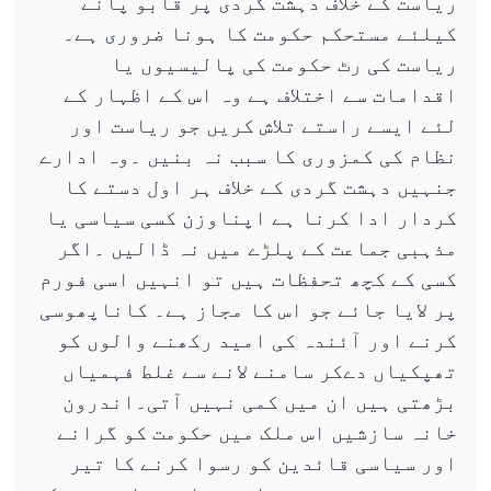
ریاست کے خلاف دہشت گردی پر قابو پانے
کیلئے مستحکم حکومت کا ہونا ضروری ہے۔
ریاست کی رٹ حکومت کی پالیسیوں یا
اقدامات سے اختلاف ہے وہ اس کے اظہار کے
لئے ایسے راستے تلاش کریں جو ریاست اور
نظام کی کمزوری کا سبب نہ بنیں ۔وہ ادارے
جنہیں دہشت گردی کے خلاف ہر اول دستے کا
کردار ادا کرنا ہے اپناوزن کسی سیاسی یا
مذہبی جماعت کے پلڑے میں نہ ڈالیں ۔اگر
کسی کے کچھ تحفظات ہیں تو انہیں اسی فورم
پر لایا جائے جو اس کا مجاز ہے۔ کاناپھوسی
کرنے اور آئندہ کی امید رکھنے والوں کو
تھپکیاں دےکر سامنے لانے سے غلط فہمیاں
بڑھتی ہیں ان میں کمی نہیں آتی۔اندرون
خانہ سازشیں اس ملک میں حکومت کو گرانے
اور سیاسی قائدین کو رسوا کرنے کا تیر