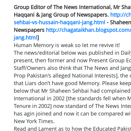
Group Editor of The News International, Mr Sh
Haqqani & Jang Group of Newspapers.
http://
sehbai-vs-hussain-haqqani-jang.html
- Shaheen 
Newspapers
http://chagataikhan.blogspot.com/
jang.html
]
Human Memory is weak so let me revive it!
The news/editorial below was published in Dai
present, then former and now Present Group Edi
Staff/Owners also think that The News and Jan
Prop Pakistan's alleged National Interests], t
that Liars don’t have good Memory. Please keep
below that Mr Shaheen Sehbai had complained 
International in 2002 [the standards fell when
Tenure in 2002] now standard of The News Inter
has agin joined and now it can be compared w
New York Times.
Read and Lament as to how the Educated Pakist