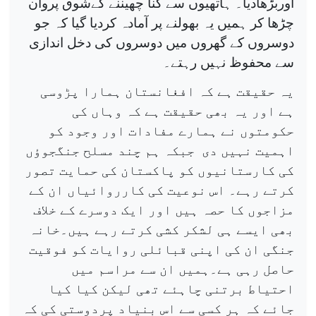
اوربڑھادیا۔ ہاتھیوں سے گنا چھیننے کےشوق پروان
چڑھا کر ہمیں یہ بھولنے پر آمادہ کردیا گیا کہ جو
دوسروں کے گھروں میں دوسروں کی دخل اندازی
سے محفوظ نہیں رہتے۔
یہ حقیقت ہے کہ افغانستان ہمارا پڑوسی
ہے اور یہ بھی حقیقت ہے کہ وہاں کی
حکومتوں نے ہمارے مفادات اور وجود کو
اہمیت نہیں دی
جبکہ ہم چند مسلح جنگجوؤں
کی کارستانیوں کو پاکستان کی حمایت تصور
کرتے رہے۔ اس نوعیت کی کارروائیاں ان کے
مزاجوں کا حصہ ہیں اور ایک دوسرے کے خلاف
بھی ایسے ہی لشکر کشی کرتے رہے ہیں۔خانہ
جنگی ان کی اپنی قبائلی روایات کو فوقیت
حاصل رہی ہے۔ہمیں ان سے مراسم میں
احتیاط برتنی چاہئے تھی لیکن کیا کیا
جائے کہ ہر کسی سے اس بنیاد پردوستی کی کہ