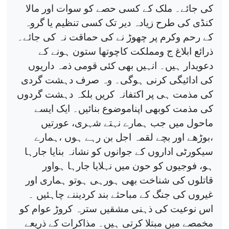
کی جائے۔ ملک کے کسی حصے کو سوات اور مالا
کنڈی کی طرح زیادہ دیر تک کسی تنظیم یا گروہ
کے رحم وکرم پر چھوڑ نے کی حماقت نہ کی جائے۔
ذرائع ابلاغ ج ومملکت کاچوتھا ستون ہونے کے
دعویدار ہیں۔ انہیں بھی کئی قومی ذمہ داریوں
کی ادائیگی کرنی ہوگی۔ وہ صرف دہشت گردی
کی مذمت ہی پر اکتفانہ کریں بلکہ دہشت گردوں
کی مذمت کوبھی اپناموضوع بنائیں۔ ایک ایسے
ماحول میں جب ہمارے نہتے شہری، عورتیں
،بوڑھے اور بچے لقمہ اجل بن رہے ہوں ،ہمارے
سیکورٹی اداروں کے جوانوں کو نشانہ بنایا جارہا
ہو، فوجیوں کو حون میں نہلایا جارہا ہواور
قاتلوں کی شناخت بھی ہورہی ہوتو ہماری اور
غیروں کی جنگ کے مباحثے بند کردیننے چاہئیں ۔
اس نوعیت کی ذہنی مشقیں سترہ کروڑ عوام کو
مخمصے میں مبتلا کرتی ہیں۔ مذاکرات کے ذریعے