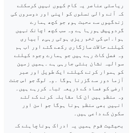
ریاستی عناصر یہ کام کیوں نہیں کرسکتے
کہ آنے والی نسلوں کو اپنی اور دوسروں کی
زندگیوں سے محبت ہو، جو کچھ ہمارے
گردوپیش ہورہا ہے وہ سب کچھ اچانک نہیں
ہوا۔اس کی تخم ریزی ہوتی رہی، آبیاری
کیلئے حالات سازگاری رکھے گئے اور اب ہم
وہ فصل کاٹ رہے ہیں جو ہمارے وجود کیلئے
سوالیہ نشان بنتی جارہی ہے ۔ہمیں زمین
کو ہموار کرنے کیلئے ایک طویل اور صبر
آزما دور سے گزرنا ہوگا ۔وہ لوگ جو اس جنت
ارضی کو فساد کے ذریعہ تباہ کررہے ہیں۔
وہ منظم ہیں ان کا مقابلہ کرنے کے لئے
انہیں بھی منظم ہونا ہوگا جو امن اور
سکون کے داعی ہیں۔
بحیثیت قوم ہمیں یہ ادراک ہوناچاہئے کہ