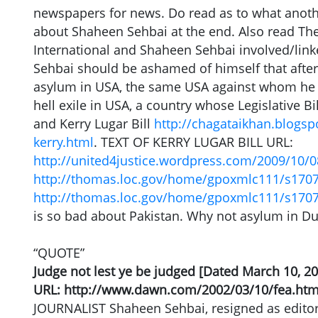
newspapers for news. Do read as to what anothe
about Shaheen Sehbai at the end. Also read T
International and Shaheen Sehbai involved/link
Sehbai should be ashamed of himself that after
asylum in USA, the same USA against whom he 
hell exile in USA, a country whose Legislative Bil
and Kerry Lugar Bill
http://chagataikhan.blogs
kerry.html
. TEXT OF KERRY LUGAR BILL URL:
http://united4justice.wordpress.com/2009/10/08/
http://thomas.loc.gov/home/gpoxmlc111/s1707
http://thomas.loc.gov/home/gpoxmlc111/s17
is so bad about Pakistan. Why not asylum in Du
“QUOTE”
Judge not lest ye be judged [Dated March 10, 2
URL: http://www.dawn.com/2002/03/10/fea.ht
JOURNALIST Shaheen Sehbai, resigned as editor