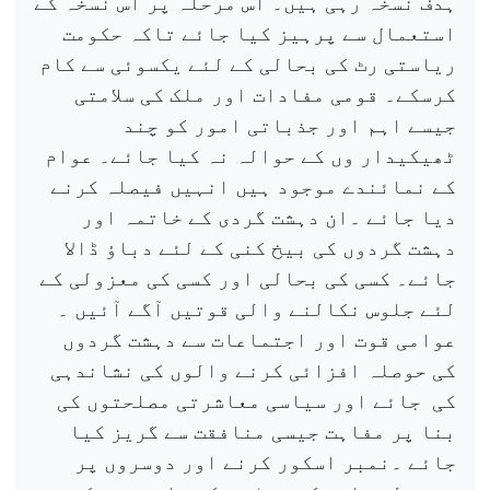
ہدف نسخہ رہی ہیں۔ اس مرحلہ پر اس نسخہ کے
استعمال سے پرہیز کیا جائے تاکہ حکومت
ریاستی رٹ کی بحالی کے لئے یکسوئی سے کام
کرسکے۔ قومی مفادات اور ملک کی سلامتی
جیسے اہم اور جذباتی امور کو چند
ٹھیکیدار وں کے حوالہ نہ کیا جائے۔ عوام
کے نمائندے موجود ہیں انہیں فیصلہ کرنے
دیا جائے ۔ان دہشت گردی کے خاتمہ اور
دہشت گردوں کی بیخ کنی کے لئے دباؤ ڈالا
جائے۔ کسی کی بحالی اور کسی کی معزولی کے
لئے جلوس نکالنے والی قوتیں آگے آئیں ۔
عوامی قوت اور اجتماعات سے دہشت گردوں
کی حوصلہ افزائی کرنے والوں کی نشاندہی
کی
جائے اور سیاسی معاشرتی مصلحتوں کی
بنا پر مفاہت جیسی منافقت سے گریز کیا
جائے ۔نمبر اسکور کرنے اور دوسروں پر