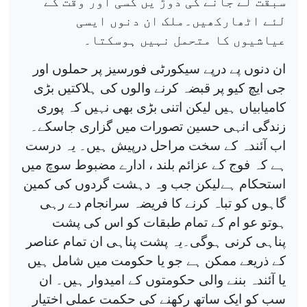
سبقت لے جانے کی دوڑ یں کسی اور وقت کے
لئے اٹھارکھیں۔ملک ان دنوں ایسی
عیاشیوں کا متحمل نہیں ہوسکتا۔
ان دنوں پے درپے سیکورٹی فورسیز پر حملوں اور
جی ایچ کیو پر قبضہ کرنے والوں کی ہلاکتیں بڑی
کامیابیاں ہیں لیکن اتنی بڑی بھی نہیں کہ پوری
زندگی انہی حسین تصورات میں گزاری جاسکے۔
اب آئندہ کے سخت مراحل درپیش ہیں۔ یہ درست
ہے کہ فوج کے عزائم بلند ، ادارے مضبوط سوچ میں
استحکام ہےلیکن جب وہ دہشت گردوں کی کمین
گاہوں کو تباہ کرنے کا فریضہ سرانجام دے رہی
ہوتو عو ام کے تمام طبقات کو اس کی پشت
پناہی کرنی ہوگی۔یہ پشت پناہی ان تمام عناصر
کے ذریعے ممکن ہے جو یا حکومت میں شامل ہیں
یا آئندہ بننے والی حکومتوں کے امیدوار ہیں۔ ان
سب کو ایک ساتھ رکھنے کی حکمت عملی اختیار