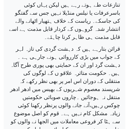
تنازعات طے ہوتے رہے ہیں لیکن یہاں کوئی
باسرعرفات یا نیلس منڈیلا نہیں جس سے گفتگو
کی جاسکے۔ ریاست کے خلاف ہتھیار اٹھانے والے
انتشار شدہ گروہوں کے کردار قابل مذمت ہے اسے
قابل مذمت ہی ظاہر کرنا چاہئے۔
قرائن بتارہے ہیں کہ دہشت گردی کی تازہ لہر
کے جواب میں بڑی کارروائی ہونے جارہی ہے ۔
دہشت گرد اور ان کے حمایتی بھی پوری طرح آگاہ
ہیں۔ حکومت متاثرہ علاقو ں کے لوگوں کی
منتقلی کے دوران اس امر پر بھی نظر رکھے کہ
شرپسند معصوم شہریوں کے بھیس میں ادھر ادھر
منتقل نہ ہوجائیں ۔چاروں صوبائی حکومتیں
چوکس رہیں،آنے جانے والوں پرنظر رکھنا کوئی
زیادہ مشکل کام نہیں ہے۔ قوم کو اصل موضوع
سے ہٹا کر فروعی معاملات میں الجھا نے والوں کو