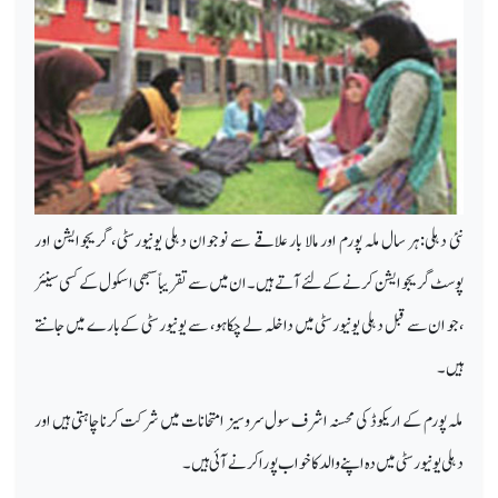
نئی دہلی:ہر سال ملہ پورم اور مالا بار علاقے سے نوجوان دہلی یونیورسٹی ، گریجوایشن اور
پوسٹ گریجو ایشن کرنے کے لئے آتے ہیں ۔ان میں سے تقریباً سبھی اسکول کے کسی سینئر
،جو ان سے قبل دہلی یونیورسٹی میں داخلہ لے چکا ہو، سے یونیورسٹی کے بارے میں جانتے
ہیں ۔
ملہ پورم کے اریکوڈ کی محسنہ اشرف سول سروسیز امتحانات میں شرکت کرنا چاہتی ہیں اور
دہلی یونیورسٹی میں دہ اپنے والد کا خواب پورا کرنے آئی ہیں۔