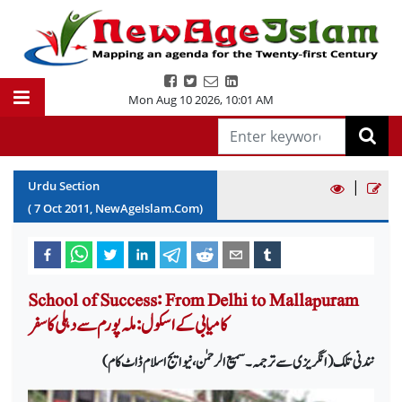
Mon Aug 10 2026
,
10:01 AM
|
Urdu Section
(
7
Oct
2011
, NewAgeIslam.Com)
School of Success: From Delhi to Mallapuram
کامیابی کے اسکول: ملہ پورم سے دہلی کا سفر
نندنی تلک (انگریزی سے ترجمہ۔سمیع الرحمٰن،نیو ایج اسلام ڈاٹ کام)