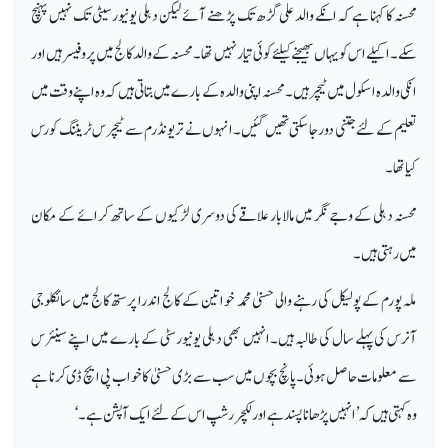
محسنہ کا کہنا ہے کہ انکے والد علی گڑھ تک پڑھنے آئے لیکن دہلی یونیورسیٹی تک نہیں پہنچ
سکے۔اکیلے اس کو یہاں بھیجنے کیلئے کوئی تیار نہیں تھا۔محسنہ کے والد کالج میں پروفیسر ہیں اور
انکی والدہ اسکول میں ٹیچر ہیں۔ محسنہ اپنی والدہ کے بارے میں بتاتی ہیں کہ وہ اپنے وقت میں
تعلیم کے لئے جتنی دور جا سکتی تھیں گئیں۔انہوں نے تریونڈرم سے ٹیچرس ٹریننگ کورس
کیا تھا۔
محسنہ دہلی کے وجے نگر میں مالابار علاقے کی دوسری لڑکیوں کے ساتھ کرائے کے مکان
میں رہتی ہیں۔
ملہ پورم کے پولیکل کی رہنے والی حسنیٰ محمد خواتین کے کالج اندرا پرستھ کالج میں سائکلوجی
آنرس کی پہلے سال کی طالبہ ہیں۔انہیں بھی دہلی یونیورسٹی کے بارے میں اپنے سینئرس
سے معلومات حاصل ہوئی۔ پانچ بچوں میں سب سے بڑی حسنیٰ کا خواب پی ایچ ڈی کرنا ہے
وہ کہتی ہیں کہ’انہیں پڑھانا پسند ہے اور لکچرر شپ اس کے لئے ایک آپشن ہے۔‘