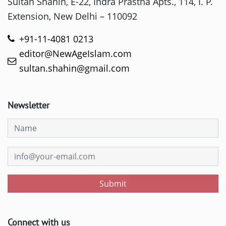
Sultan Shahin, E-22, Indra Prastha Apts., 114, I. P.
Extension, New Delhi – 110092
+91-11-4081 0213
editor@NewAgeIslam.com
sultan.shahin@gmail.com
Newsletter
Submit
Connect with us