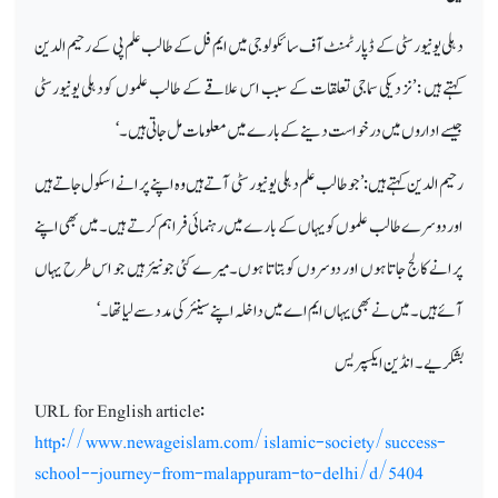
دہلی یونیورسٹی کے ڈپارٹمنٹ آف سائکولوجی میں ایم فل کے طالب علم پی کے رحیم الدین
کہتے ہیں : ’نز دیکی سماجی تعلقات کے سبب اس علاقے کے طالب علموں کودہلی یونیورسٹی
جیسے اداروں میں درخواست دینے کے بارے میں معلومات مل جاتی ہیں۔‘
رحیم الدین کہتے ہیں : ’جوطالب علم دہلی یونیورسٹی آتے ہیں وہ اپنے پرانے اسکول جاتے ہیں
اور دوسرے طالب علموں کو یہاں کے بارے میں رہنمائی فراہم کرتے ہیں۔میں بھی اپنے
پرانے کالج جاتا ہوں اور دوسروں کو بتاتا ہوں۔میرے کئی جونیئر ہیں جو اس طرح یہاں
آئے ہیں۔میں نے بھی یہاں ایم اے میں داخلہ اپنے سینئر کی مدد سے لیا تھا۔‘
بشکریے۔انڈین ایکسپریس
URL for English article
:
http://www.newageislam.com/islamic-society/success-
school--journey-from-malappuram-to-delhi/d/5404