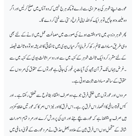
عورت اپنے شوہر کی بدمزاجی سے ڈرے توکچھ ہر ج نہیں کہ وہ آپس میں صلح کرلیں اور اگر
وہ علیحدہ ہوجائیں تو ہر ایک کو اللہ اپنی فراخ دستی سے غنی کردے گا۔
پھر شوہر وزوجہ میں ناموافقت ہونے کی صورت میں مصالحت عمل میں لانے کے لئے بھی
وہی طریق مساوات قائم رکھ کر فرمایا اگر میاں بیوی میں نا اتفاقی کا اندیشہ ہو تو وہ ثالث فیصلہ
کے لئے مقرر کرو ایک ثالث شوہر کے کنبہ میں سے اور دوسرا ثالث بیوی کے کنبہ میں سے
۔غرض جہاں تک قرآن مجید کی آیات پر غور کی جاتی ہےعورتوں کے حقوق کی مردوں کے
حقوق کے ساتھ مساوات ثابت ہوتی ہے۔
مردوں او رعورتوں میں خلقی فرق جو ہے وہ صرف اعتقاد بقا نوع سے تعلق رکھتا ہے ۔ اور
کیس قوۃ دماغی کا انحصار اس فرق پر ہے۔ اس فرق کا اور نیز اس امر کا کہ عورتیں خلقۃ کمزور
ہیں صرف یہ مقتضا ہے کہ عورت بچے جنے اور ان کی پرورش کرے اور مرد تمام امورات
شاقہ کے متحمل ہوں اس فرق بین کے علاوہ بعض حذاق نے مرد عورت کے قویٰ دماغی میں