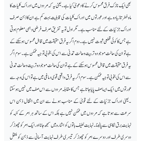
بھی ایک نازک فرق محسوس کرنے کا دعویٰ کیا ہے۔ یعنی یہ کہ مردوں میں ادراک کلیات کا
ماہ فطرتا زیادہ ہے او ر عورتوں میں ادراک کلیات کی قابلیت بہت کم ہے ان کاذہن صرف
ادراک جزئیات کے لئے مناسب ہے۔ مگر اول تو یہ تفریق صرف فرضی وہمی معلوم ہوتی
ہے جس کا کوئی قطعی ثبوت نہیں ہے۔ دوم اگر یہ فرق حقیقت میں قابل محسوس ہوسکنے کے
ہے تو ان کی حالت موجودہ تربیت وحالت تمدنی سے اس کی بخوبی تو جیہ ممکن ہے۔ سوم اگر
یہ فرق حقیقت میں قابل محسو س ہوسکنے کے ہے تو ان کی حالت موجودہ تربیت و حالت تمدنی
سے اس کی بخوبی توجیہ ممکن ہے ۔سوم اگر یہ فرق واقعی قوی دماغی میں ہے تو اس کی وجہ سے
عورتوں میں ایک ایسا صف پایا جاتا ہے جس کا مقابلہ مردوں سے اس صف میں نہیں ہوسکتا
۔یعنی ادراک جزئیات کے لئے قویٰ کے مناسب ہونے سے ان میں انتقال ذہن اس
سرعت سے ہوتا ہے کہ مردوں میں ممکن نہیں ہے بلکہ اس کے ساتھ ہر امر کے کنبہ کو
نہایت برق نکاہی سے پالینا ۔ نہایت لطیف باتوں کو اشارہ میں سمجھ جانا اور ایک امر کو چھوڑ کر
دوسری طرف اور دوسرے امر کو چھوڑ کر تیسری طرف نہایت آسانی سے ذہن کو منتقل