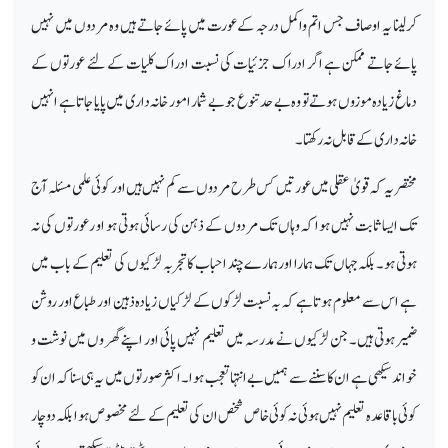
کرلینا یہ اوصاف جس اتم واکمل درجہ کے عورت میں پائے جاتے ہیں وہ مردوں میں نہیں
پائے جاتے ممکن ہے اگر ادراک جزئیات کی نسبت ادراک کلیات کے لئے عورتوں کے
دماغ زیادہ موزوں ہوتے تو وہ بے حد تنوع جو بے شمار امور خانہ داری میں پایا جاتا ہے انہیں
خانہ داری کے قابل نہ رکھتا۔
مختصر یہ کہ قویٰ عقلی میں عورتیں کس طرح مردوں سے کم نہیں ہیں اور کوئی علمی مسئلہ آج
تک ایسا ثابت نہیں ہوا کہ وہاں تک مردوں کے ذہن کی رسائی ہوتی ہو او رعورتوں کی نہ
ہوتی ہو۔ بلکہ جہاں تک ہمارا اور ہمارے چند احباب کا تجربہ لڑکیوں کی تعلیم کے باب میں
ہے اس سے معلوم ہوتا ہے کہ بہ نسبت لڑکوں کے لڑکیاں زیادہ ذہین اور طباع اور روشن
ضمیر ہوتی ہیں۔ جن لڑکیوں نے مدرسہ میں تعلیم نہیں پائی اور اپنے گھر وں میں نوشت و
خواند سیکھی ہے ان کا سننے سے ہمیں بے انتہا تعجب ہوا۔ اکثر صورتوں میں یہ ہی سنا کہ ان کو
کوئی باقاعدہ تعلیم نہیں ہوئی نہ کوئی خاص شخص ان کی تعلیم کے لئے مخصوص ہوا بلکہ دوچار