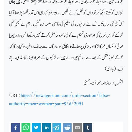
حرف بہن سے دو چار حرف بھائی سے دوچار حروف والدہ سے اٹھتے بیٹھتے سیکھتی رہیں بھائی
بہنوں کو لکھتے دیکھ کر خود ان کو نقل کرنے لگیں ۔رفتہ رفتہ خودہی اس قدر لکھنا پڑھنا آگیا
کہ کئی کئی سال تک کے لئے بھائیوں کی تعلیم کی خاصی معلمہ بن گئیں ۔ ہم نے کبھی کسی
لڑکے کو اس طرح کی ادھوری تعلیم سے کوئی فائدہ حاصل کرتے نہیں دیکھا جس والدین یا
بھائی کو یکساں عمر کا لڑکا اور لڑکی پڑھانے کا اتفاق ہوا ہوگا۔ اسے صاف روشن ہوگیا ہوگا کہ
لڑکے عموماً عقل کے بھدے او رکم تیز ہوتے ہیں اور لڑکیوں کے ہمراہ ہمیشہ پھسڈی رہتے
ہیں ۔ (جاری)
بشکریہ :۔ روز نامہ صحافت ،ممبئی
URL:
https://newageislam.com/urdu-section/false-
authority-men-women-part-9/d/2091