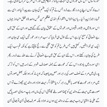
سورہ نساں جس میں عورتوں کی نسبت زیادہ تر احکام ہیں اور اس طرح شروع ہوتی ہے۔
اے لوگوں اپنے پروردگار سے ڈرو جس نے تم کو ایک قسم کی جان سے پیدا کیا اور اسی سے
تمہارا جوڑا پیدا کیا ۔ یا ایہا الناس التقوا بکم الذی خلقکم من نفس واحد ۃ وخلق منہا وز جہاں
اس سورۃ میں ورثا اور یتیموں او ر عورتوں کے حقوق بیان کئے گئے ہیں اور ان کے حق میں
بے انصافی کو منع کیا ہے اس لئے اوّل ہی فرمایا کہ سب مرد اور عورتیں ایک سی جان اور
ایک سی خواہشیں رکھتی ہیں جس طرح تم کو حق تلفی سے رنج پہنچتا ہے کیو نکہ تم سب ایک
طرح کی جان رکھتے ہو۔ اس لئے ان کے حق میں بے انصافی کرنے سے اللہ سے ڈرو ۔ پھر
اسی سورہ میں باوجود اس کے کہ عورت کے جملہ مصارف شوہر کے ذمہ ہیں اس کو ترکہ
پدری میں مرد کے نصف حصہ کی برابر اور حص ہدیا جیسا کہ اوپر مذکور ہوا بلکہ بعض صورتوں
میں مرد اور عورت کا حصہ بالکل برابر کردیا مثلاً اگر میت اولاد اور والدین چھوڑے تو اس
صورت میں میت کے والدین کو چھٹا حصہ ملے گا یعنی اس کی ماں اور باپ مساوی حصہ پائیں
گے علی ہذا القیاس جب میت کے نہ والدین ہوں نہ اولاد بلکہ صرف بھائی بہن تو بھائی بہن