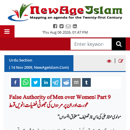
Thu Aug 06 2026
,
01:47 PM
|
Urdu Section
(
14
Nov
2009
, NewAgeIslam.Com)
False Authority of Men over Women: Part 9
عورت اور ان پر مردوں کی جھوٹی فضیلت: نویں قسط
مولوی ممتاز علی کی مائیہ ناز تصنیف ‘‘حقوق النسواں ’’