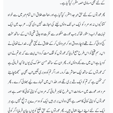
کے لئے بھی مساوی حصہ مقرر کیا گیا ہے۔
پھر عورتوں کے لئے حق مہر جدا مقرر کیا گیا ہے اور بحالت طلاق ا س تمام مہر میں سے خواہ
کتنا کیوں نہ ہو مرد کو ایک حبہ تک واپس لینے کی اجازت نہیں دی گئی ۔ عرب میں ایک
نہایت خراب دستور تھا کہ جب عورت منکوحہ سے نفرت ہوجاتی تھی تو اس کے ساتھ سخت
کج ادائی کرتے تھے لاچار وہ دق ہوکر مہر واپس کر کے طلاق لے لیتی تھی ۔خدائے تعالیٰ نے
اس رسم قبیح کو اس طرح منع فرمایا کہ عورتوں کو تنگ مت کرو اس نیت سے کہ جو تم نے ان
کو دیا ہے اس میں سے کچھ واپس لو ۔پھر ان کے ساتھ حسن سلوک کی یوں تاکید فرمائی ہے
کہ عورتوں کے ساتھ نیک معاشرت کرو۔ اور اگر تم کو وہ بری لگیں تب بھی یہ سمجھنا چاہئے
کہ ممکن ہے کہ تم کو ایک شے بری لگے اور اللہ اس میں تمہارے لیے بھلائی کرے ۔پھر
مرد اور عورت میں مساوات اس طرح ظاہر فرمائی کہ مردوں کو اپنی کمائی کا حصہ ہے اور
عورتوں کو اپنی کمائی کا حصہ ہے یعنی دونوں برابر ہیں ایک کو دوسرے پر ترجیح نہیں ہے ہر
ایک کے لئے اپنے اپنے اعمال ہیں۔ پھر عورتوں کے حق خلع کو یوں بیان فرمایا اگر کوئی