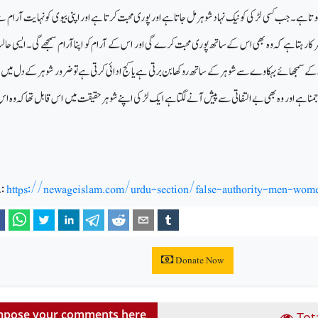
ہے۔ جب کسی لڑکی کو نیک نہاد شوہر مل جاتا ہے اور پوری محبت کرتا ہے اور اپنی بیوی کو نہایت آرام سے
مر کارہتا ہے کہ وہ بھی اس کے ساتھ پوری محبت کرے گی اور اس کے آرام کو اپنا آرام سمجھے گی۔ایسی حا
ن کے سمجھا ئے بہکاوے سے شوہر کے ساتھ روکھا بن برتی ہے یا کج ادائی کرتی ہے تو ضرور شوہر کے دل میں
ش جمنا ہے اور وہ بھی بے التفاتی سے پیش آنے لگتا ہے ایک لڑکی اپنے شوہر حقیقت میں اس قابل تھا کہ وہ اس ک
:
https://newageislam.com/urdu-section/false-authority-men-wo
Donate Now
pose your comments here
Tot