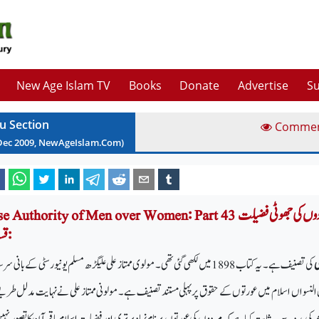
New Age Islam TV
Books
Donate
Advertise
Su
u Section
Comme
Dec
2009
, NewAgeIslam.Com)
False Authority of Men over Women: Part 43 عورت اور ان پر مردوں کی جھوٹی
:قسط 
ی
کی تصنیف ہے۔ یہ کتاب 1898میں لکھی گئی تھی۔ مولوی ممتاز علی علیگڑھ مسلم یونیورسٹی کے بانی سر
لنسواں اسلام میں عورتوں کے حقوق پرپہلی مستند تصنیف ہے۔ مولونی ممتاز علی نےنہایت مدلل طری
ث کی مدد سے یہ ثابت کیا ہے کہ مردوں کی عورتوں پر نام نہاد برتری اور فضیلت اسلام یا قرآن کا تصور نہیں