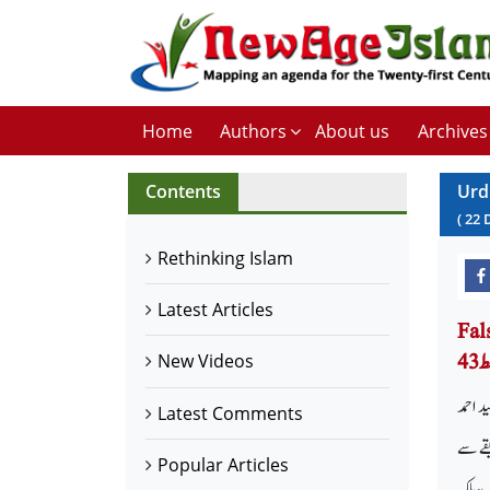
Home
Authors
About us
Archives
Contents
Urd
(
22
Rethinking Islam
Latest Articles
 فضیلت
43
New Videos
 سید احمد
Latest Comments
قے سے
Popular Articles
، بلکہ