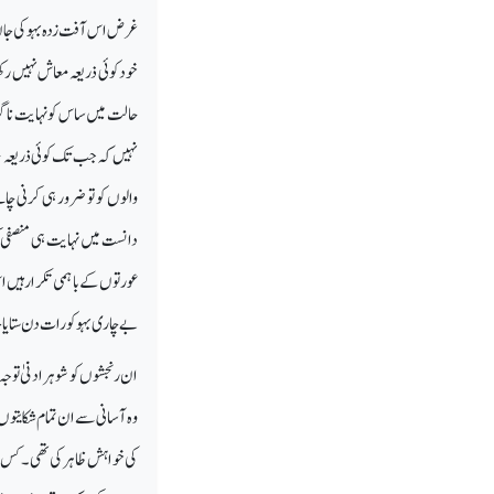
غرض اس آفت زدہ بہو کی جان ع
خود کوئی ذریعہ معاش نہیں رک
حالت میں ساس کو نہایت ناگوار
نہیں کہ جب تک کوئی ذریعہ م
والوں کو تو ضرور ہی کرنی چاہ
دانست میں نہایت ہی منصفی ک
عورتوں کے باہمی تکرار ہیں ا
بے چاری بہو کو رات دن ستایا
ان رنجشوں کو شوہر ادنیٰ توج
وہ آسانی سے ان تمام شکایتوں 
کی خواہش ظاہر کی تھی۔ کس شوق