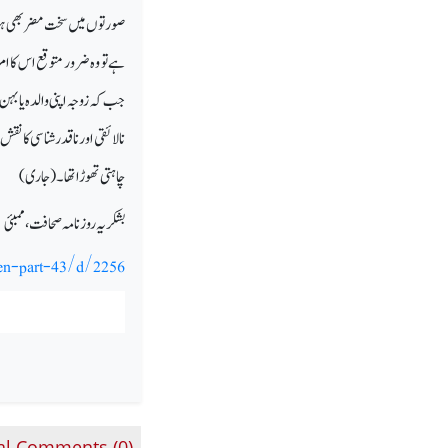
صورتوں میں سخت مضر بھی ہوتا 
ہے تو وہ ضرور متوقع اس کا ا
جب کہ زوجہ اپنی والدہ یا بہ
نالائقی اور ناقدر شناسی کا نق
چاہتی تھوڑا تھا۔(جاری)
بشکریہ روزنامہ صحافت، ممبئی
men-part-43/d/2256
al Comments (
0
)