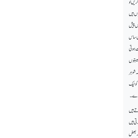
ریں تو
اں ہیں
یں پیش
وی ساس
ت ہوتی
صیبتوں
ہ شوہر
کو نیک
 کرے۔
ے ہیں
رتی ہیں
گر بعض