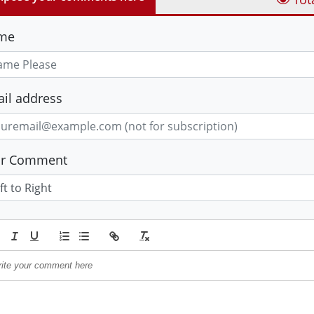
me
il address
ur Comment