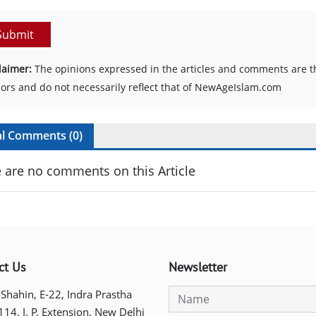
Submit
laimer:
The opinions expressed in the articles and comments are th
ors and do not necessarily reflect that of NewAgeIslam.com
al Comments (
0
)
 are no comments on this Article
ct Us
Newsletter
 Shahin, E-22, Indra Prastha
 114, I. P. Extension, New Delhi