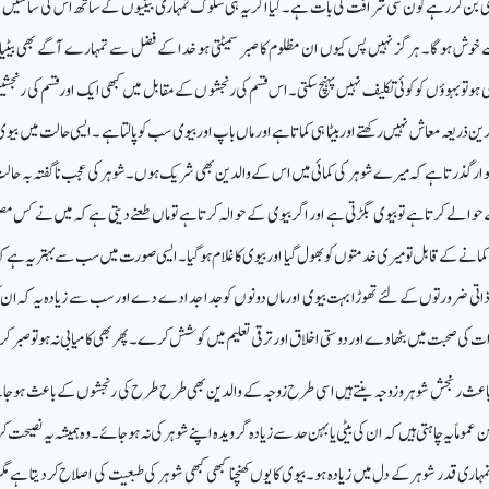
اندی بن کر رہے کون سی شرافت کی بات ہے ۔کیا اگر یہ ہی سلوک تمہاری بیٹیوں کے ساتھ اس کی ساسیں ک
 خوش ہوگا۔ ہر گز نہیں پس کیوں ان مظلوم کا صبر سمیٹتی ہو خدا کے فضل سے تمہارے آگے بھی بیٹی
وتو بہو ؤں کو کوئی تکلیف نہیں پہنچ سکتی۔ اس قسم کی رنجشو ں کے مقابل میں کبھی ایک اور قسم کی رنجش
ن ذریعہ معاش نہیں رکھتے اور بیٹا ہی کماتا ہے اور ماں باپ اور بیوی سب کو پالتا ہے ۔ ایسی حالت میں بی
اگوار گذرتا ہے کہ میرے شوہر کی کمائی میں اس کے والدین بھی شریک ہوں۔ شوہر کی عجب نا گفتہ بہ حال
کے حوالے کرتا ہے تو بیوی بگڑتی ہے اور اگر بیوی کے حوالہ کرتا ہے تو ماں طعنے دیتی ہے کہ میں نے کس م
نے کمانے کے قابل تو میری خدمتوں کو بھول گیا اوربیوی کا غلام ہوگیا ۔ ایسی صورت میں سب سے بہتر یہ ہے ک
 ذاتی ضرورتوں کے لئے تھوڑا بہت بیوی او رماں دونوں کو جدا جدا دے دے اور سب سے زیادہ یہ کہ ان 
کی صحبت میں بٹھا دے اور دوستی اخلاق اور ترقی تعلیم میں کوشش کرے۔ پھر بھی کامیابی نہ ہوتو صبر
ث رنجش شوہر و زوجہ بنتے ہیں اسی طرح زوجہ کے والدین بھی طرح طرح کی رنجشوں کے باعث ہوجات
ن عموماً یہ چاہتی ہیں کہ ان کی بیٹی یا بہن حد سے زیادہ گرویدہ اپنے شوہر کی نہ ہوجائے۔ وہ ہمیشہ یہ نصیحت ک
کہ تمہاری قدر شوہر کے دل میں زیادہ ہو۔ بیوی کا یوں کھنچنا کبھی کبھی شوہر کی طبعیت کی اصلاح کردیتا ہے م