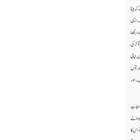
ہ بیٹا
۔ ایسی
 دیکھا
و لڑکی
ں اپنی
عورتوں
یں۔اور
 بجاہے
 لا نے
 اس کا