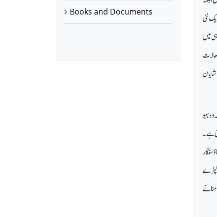
Books and Documents
 111سال پہلے ایک نئی
ہی میں
 حالات
 شایان
وہ بہو
تی ہے۔
ٔ سنگار
ے کپڑے
 منانے