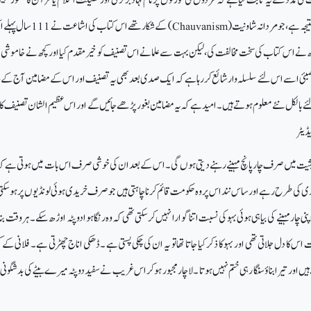
یجہ ہے ،جو مردانہ شاونیت (
Chauvanism
) کے شکار تھےاس کتاب کی اشاعت نے
 کچھ نے اس کتاب کی سخت مخالفت کی ،لیکن بہت سے علما نےاس تصنیف کو خیر مقدم کیا اور کچھ نے خاموشی 
’ ممبئی اسے اس لئے سلسلہ وار شائع کررہا ہے کہ ایک صدی بعد بھی یہ تصنیف اور اس کے مضامین آج کے
ے بالکل نئے معلوم ہوتے ہیں۔ امید ہے کہ یہ مضامین بغور پڑھے جائیں گے اور اس عظیم الشان تصنیف کا
ڈیٹر
یثیت میں صرف چار پانچ مہینے رہنے دیتی ہوں گی۔ اس کے بعد ان کی خوشی صرف اس بات میں ہوتی ہے کہ 
ی کی طرح رہے اور ساس نند اس پر وہ حکومت قائم کرنا چاہتی ہیں جو صرف خریدی ہوئی لونڈیوں پر ہوسک
 چار مہینے کی بیاہی ہوئی بہوکی نسبت اتنا گوارا نہیں کرسکتی تھی کہ وہ رنگا ہوا دوپٹہ اوڑھ سکے۔ ہر وقت بناو
اس کا دل جلاتی تھی اور بہو کا ذکر کیا جاتا تھا تو یہ ان کی چکی پستی ہے ۔ڈھکی اناج چھڑتی ہے۔ فلانی ک
 اور تیرا بناؤ سنگا رہی ختم نہیں ہوتا ۔ لاچار مجبور ہوکر اس غریب نے سفید دوپٹہ میرے بیٹے کی بدشگونی