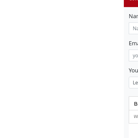
Na
Ema
Yo