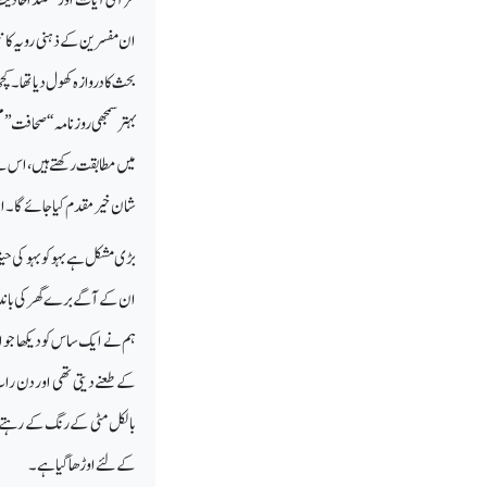
ان مفسرین کے ذہنی رویہ کا نت
بحث کا دروازہ کھول دیا تھا۔
بہتر سمجھی روزنامہ ‘‘صحافت’
میں مطابقت رکھتے ہیں، اس لئ
شان خیر مقدم کیا جائے گا۔ای
بڑی مشکل ہے بہو کو بہو کی ح
ان کے آگے برے گھر کی باند
ہم نے ایک ساس کو دیکھا جو اپنی
کے طعنے دیتی تھی اور دن رات 
بالکل مٹی کے رنگ کے رہتے ہیں
کے لئے اوڑھا گیا ہے۔