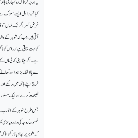
یہ درجہ کرنا کہ وہ تمہاری ب
کیا تمہارا دل ایسے سلوک سے
غرض خسراگر نیک خیال آدمی ہ
آتی ہیں جب کہ شوہر کے والدی
کو بہت ستاتی ہے اور اس کو ن
ہے۔ اگر بیٹا اپنی کمائی ماں 
سے پالا تھا۔ بڑا ہوا او رکھا
خرچ اپنے ہاتھ میں رکھے اور
نصیحت کرے اور نیک مستورات 
جس طرح شوہر کے اقارب باع
خصوصاً زوجہ کی والدہ یا بڑی بہ
کہ شوہر پر اپنا دباؤ رکھو تا