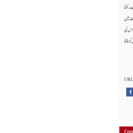
 رکھتا
لت میں
 اس کی
و جتنا
URL
Com