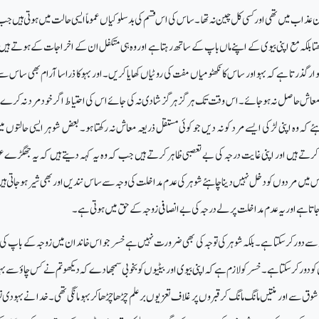
ذاب میں تھی اور کسی کل چین نہ تھا ۔ ساس کی اس قسم کی بدسلوکیاں عموماً ایسی حالت میں ہوتی ہیں جب ک
ھتا بلکہ مع اپنی بیوی کے اپنے ماں باپ کے ساتھ رہتا ہے اور وہ ہی متکفل ان کے اخراجات کے ہوتے ہیں
 گذرتا ہے کہ بہو اور ساس کا نکھٹو میاں مفت کی روٹیاں کھایا کریں۔ اور بہو کا ذرا سا آرام بھی ساس سے
عاش حاصل نہ ہوجائے۔اس وقت تک ہر گز ہرگز شادی نہ کی جائے اس کی احتیاط اگر خود مرد نہ کرے ت
ئے کہ وہ اپنی لڑکی ایسے مرد کو نہ دیں جو کوئی مستقل ذریعہ معاش نہ رکھتا ہو۔ بعض شوہر ایسی حالتوں می
رتے ہیں اور اپنی غایت درجہ کی بے تعصبی ظاہر کرتے ہیں جب کہ وہ یہ کہہ دیتے ہیں کہ یہ جھگڑے 
س میں مردوں کو دخل نہیں دینا چاہئے شوہر کی عدم مداخلت کی وجہ سے ساس نند یں اور بھی شیر ہوجاتی ہ
 جاتا ہے اور یہ عدم مداخلت پر لے درجہ کی بے انصافی زوجہ کے حق میں ہوتی ہے۔
ہ سے دور کرسکتا ہے ۔بلکہ شوہر کی توجہ کی بھی ضرورت نہیں ہے خسر جو اس خاندان میں زوجہ کے باپ کی
کو دور کرسکتا ہے ۔خسر کو لازم ہے کہ اپنی بیوی اور بیٹیوں کو بخوبی سمجھادے کہ دیکھو تم نے کس چاؤ سے بہو
 سے اور منتیں مانگ مانگ کر قبروں پر غلاف تعزیوں برعلم چڑھا چڑھا کر بہو مانگی تھی۔ خدا نے بہو دی تو