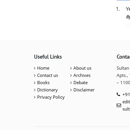
1
.
Y
B
Useful Links
Conta
Home
About us
Sultan
Contact us
Archives
Apts.,
Books
Debate
– 110
Dictionary
Disclaimer
+91
Privacy Policy
edi
sul