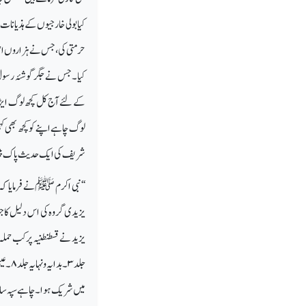
کیا بولی خارجیوں کے ہذیان
حرمتی کی، جس نے ہزاروں اصحاب
کیا۔ جس نے جگر گوشۂ رسول ؐ 
کے لئے آج کل کچھ لوگ ایڑی چو
لوگ چاہے اپنے کو کچھ بھی ک
شریف کی ایک حدیث پاک پیش ک
‘‘نبی اکرم ﷺ نے فرمایا کہ م
یزیدی گروہ کی اس دلیل کا ج
یزید نے قسطنطنیہ پرکب حملہ
جلد
۳
۔ بدایہ ونہایہ جلد
۸
۔ عی
میں شریک ہوا۔ چاہے سپہ سالات