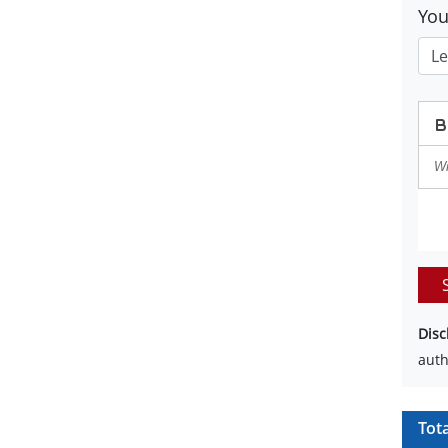
Yo
Disc
auth
Tot