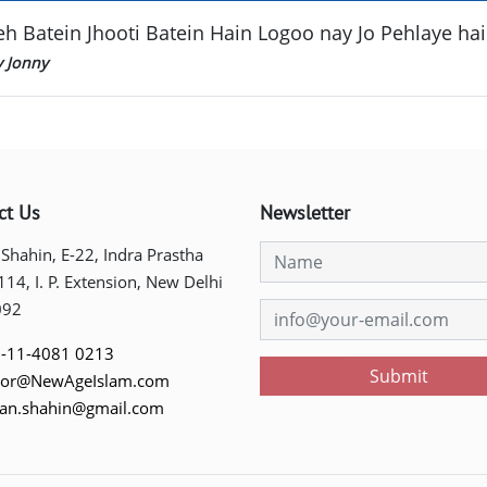
eh Batein Jhooti Batein Hain Logoo nay Jo Pehlaye hain......
y Jonny
ct Us
Newsletter
 Shahin, E-22, Indra Prastha
 114, I. P. Extension, New Delhi
092
-11-4081 0213
Submit
tor@NewAgeIslam.com
tan.shahin@gmail.com