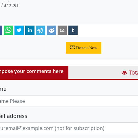
er/d/2291
Donate Now
pose your comments here
Tot
me
il address