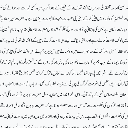
سفی) علامہ تفتازانی اور سراج الہند قدس ہماکے فیصلے کے بعد اگر چہ مزید کسی شہادت اور حوالے کی
قسطنطنیہ کو بطور دلیل پیش کر کے اپنی سچی عقیدت ومحبت کا ثبوت دیتے ہیں ۔یزید حضرت امیر معاویہ ؓ کا بی
 بدبخت انسان ہے جس کی پیشانی پر نواسۂ رسول ؐ،جگر گوشۂ بتول حضرت امام عالی مقام سید نا امام حسینؓ 
جو حظلہ غسیل الملائکہ کے صاحبزادے ہیں وہ فرماتے ہیں ‘‘یزید پر ہم نے اس وقت حملہ کی تیاری کی
کی بدکاریوں کے سبب ہم پر آسمان سے پتھروں کی بارش ہوگی ۔اس لئے کہ فسق وفجور کا یہ عالم تھا کہ لو
کاح کررہے تھے ۔شرابیں پی جارہی تھیں۔ لوگوں نے نمازیں ترک کردی تھیں (تاریخ خلفا) ۔یزید نے 
حرمتی کرائی۔ ایسے شخص کی حکومت گرگ کی چوپانی سے زیادہ خطرناک تھی۔ ارباب فراست اور اصحاب اس
ان سلطنت اس شقی کے ہاتھ آئی۔ اسی لئے
۵۹
ھ میں صحابی رسول حضرت ابوہریرہ ؓ نے دعا مانگی ‘‘ یا
آغاز اور لڑکوں کی حکومت سے’’۔اس دعا سے معلوم ہوتا ہے کہ حضرت ابوہریرہ ؓ جو حامل اسرار تھے
کوں کی حکومت او فتنوں کا وقت ہے۔ اس کی یہ دعا قبول ہوئی اور
۵۹
ھ میں مدینہ طیبہ میں رحلت فرمائی۔ حض
جاہل جو کہتے ہیں کہ امام حسینؓ نے یزید سے بغاوت کی تو یہ اہل سنت و جماعت کے نزدیک باطل ہے اور 