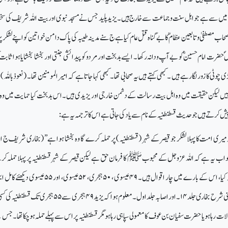
ات میں سے ہے جواہل سنت وجماعت سے خارج ہیں۔یزید پلید جس نے مسجد نبوی اور بیت اللہ شریف کی س
 مصطفیٰ وتابعین عظام ؒ کا بے گناہ قتل عام کیا ہے ج سنے مدینہ طیبہ کی پاک دامن خواتین کو اپنے لشکر پ
حضرت امام حسینؓ کو بے آپ ودانہ رکھا۔ ایسے بدبخت اور مردو کو پیدائشی جنتی اور بخشا بخشا یا ہوا ثاب
ٹی کا زور لگا رہے ہیں ۔کبھی کہتے ہیں یہ صحابی تھا ۔کبھی کہا جاتا ہے کہ امیر المومنین تھا۔ (نعوذ باللہ 
ہیں لیکن حقیقت میں وہ اہل بیت رسالت کے دشمن خارجی اور یزیدی ہیں۔ اس بدبخت کیا حمایت میں وہ
رتے ہیں جو حدیث قسطنطنیہ کے نام سے یاد کی جاتی ہے اس کا ترجمہ یہ ہے:
یری امت کا پہلا لشکر جو قیصر کے شہر (قسطنطنیہ ) پر حملہ کرے گا وہ بخشا ہوا ہے’’ (بخاری شریف ج 
واب یہ ہے کہ اللہ عزوجل کے محبوبﷺ کا فرمان حق ہے لیکن قیصر کے شہر قسطنطنیہ پر پہلا حملہ کرن
 کیا، اس کے بارے میں چار اقوال ہیں۔
۴۹
عیسوی ،
۵۰
ہجری،
۵۲
عیسوی، اور
۵۵
عیسوی دیکھئے کامل اب
نی شرح بخاری جلد
۱۴
۔ اور اصابہ جلد اول ۔معلوم ہوا کہ یزید
۴۹
ہجری سے
۵۵
ہجری تک قسطنطنیہ کی کس
 رہا ہو یا حضرت سفیان بن عوف کا معمولی سپاہی رہا ہو مگر قسطنطنیہ پر اس سے پہلے حملہ ہوچکا تھا۔جس 