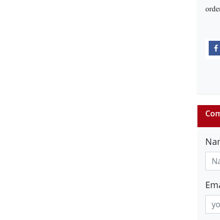
ord
Com
Na
Ema