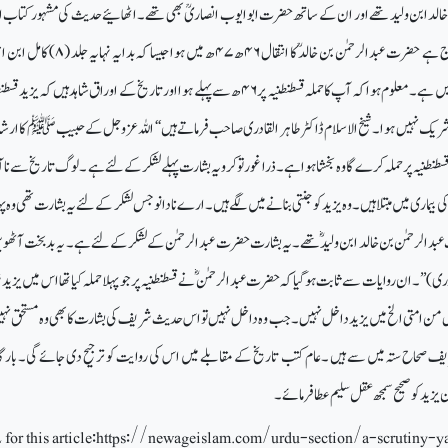
الد ابن ولید تھے اور ان کے ساتھ حضرت ابوایوب انصاریؒ بھی تھے۔ اٹھائیے حدیث کی مشہور کتاب اب
ج ہے حضرت عبدالرحمٰن بن خالدؒ کا انتقال
۴۶
ھ
۴۷
ھ میں ہوا جیسا کہ بدایہ نہایہ جلد (
۸)
کامل ابن اث
ں ہے۔ معلوم ہوا کہ آپ کا حملہ قسطنطنیہ پر
۴۶
ھ سے پہلے ہوا اور تاریخ کے اوراق شاہد ہیں کہ یزید قسطنط
ریک نہیں ہوا۔شیخ الاسلام ڈاکٹر طاہر القادری صاحب فرماتے ہیں ‘‘ اللہ عزوجل کے حبیب ﷺ کا ارش
قسطنطنیہ پر حملہ کرے گا وہ بخشا ہوا ہے۔ ذرا غور تو کرو یہ بشارت پہلے لشکر کے لئے ہے ۔ لوگ تاریخ سے ناآش
کی بیماری میں مبتلا ہیں۔ وہ یزید کو جنتی بنانے میں لگے ہیں۔ ارے نادانو جس لشکر کے لئے یہ بشارت تھی وہ پہ
عبدالرحمٰن بن خالد ابن ولید ؓ تھے۔ یہ بشارت حضرت عبدالرحمٰن کے لشکرکے لئے ہے۔ یہ بدبخت آٹھوی
ری)’’ ۔ ان روایات سے ثابت ہوگیا کہ حضرت عبدالرحمٰن ؓ نے قسطنطنیہ پر جو پہلا حملہ کیا تھا ا س میں یزی
ش من امتی الخ میں یزید داخل نہیں ۔ جب وہ داخل نہیں تو ا س حدیث شریف کی بشارت کا بھی وہ مستحق نہ
 شریف صحاح ستہ میں سے ہیں ۔عام کتب تاریخ کے مقابلے میں اس کی روایت کو ترجیح دی جائے گی۔ بار
زید کو صحیح سمجھ عقل سلیم عطا فرمائے۔
for this article
:
https://newageislam.com/urdu-section/a-scrutiny-y