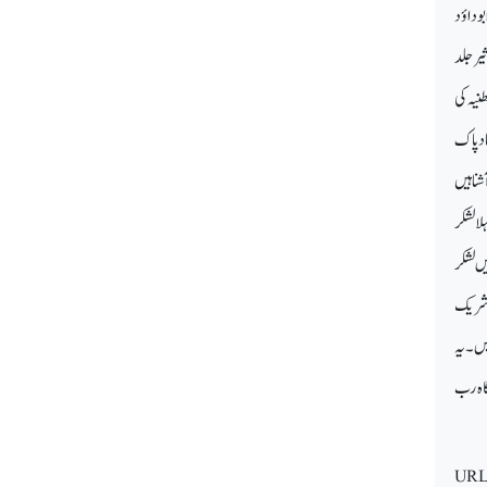
وداؤد
یر جلد
نیہ کی
اد پاک
نا ہیں
لا لشکر
ں لشکر
د شریک
یں۔ یہ
گاہ رب
URL 