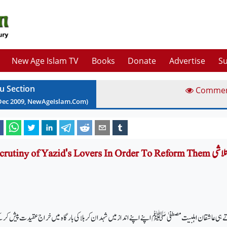
New Age Islam TV
Books
Donate
Advertise
Su
u Section
Comme
Dec
2009
, NewAgeIslam.Com)
ید کی خانہ تلاشی
 آتے ہی عاشقان اہلبیت مصطفیٰ ﷺ اپنے اپنے انداز میں شہدان کربلا کی بارگاہ میں خراج عقیدت پیش کر ک