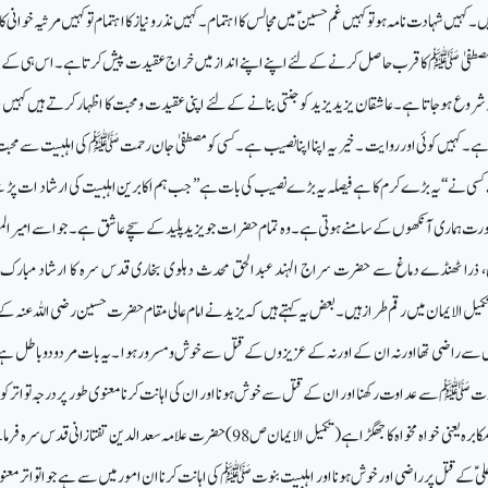
کہیں شہادت نامہ ہوتو کہیں غم حسینؑ میں مجالس کااہتمام ۔کہیں نذر ونیاز کا اہتمام توکہیں مرثیہ خوانی کا
 مصطفیٰ ﷺ کا قرب حاصل کرنے کے لئے اپنے اپنے انداز میں خراج عقیدت پیش کرتا ہے۔ اس ہی کے 
ہ شروع ہوجاتا ہے ۔عاشقان یزید یزید کو جنتی بنانے کے لئے اپنی عقیدت و محبت کا اظہار کرتے ہیں کہی
 ہے۔کہیں کوئی اور روایت ۔خیر یہ اپنا اپنا نصیب ہے ۔ کسی کو مصطفیٰ جان رحمت ﷺ کی اہلبیت سے محبت
ا ہے کسی نے ‘‘یہ بڑے کرم کا ہےفیصلہ یہ بڑے نصیب کی بات ہے’’ جب ہم اکابرین اہلبیت کی ارشاد ات پڑھ
رت ہماری آنکھوں کے سامنے ہوتی ہے۔ وہ تمام حضرات جو یزید پلید کے سچے عاشق ہے۔ جو اسے امیر ال
را ٹھنڈے دماغ سے حضرت سراج الہند عبدالحق محدث دہلوی بخاری قدس سرہ کا ارشاد مبارک م
میل الایمان میں رقم طراز ہیں۔بعض یہ کہتے ہیں کہ یزید نے امام عالی مقام حضرت حسین رضی اللہ عنہ کے 
 قتل سے راضی تھا اورنہ ان کے اور نہ کے عزیزوں کے قتل سے خوش ومسرور ہوا ۔یہ بات مردو دوباطل 
وتﷺ سے عداوت رکھنا اور ان کے قتل سے خوش ہونا اور ان کی اہانت کرنا معنوی طور پر درجہ تو اتر کو پہ
ہے۔ اور اس کا انکار تکلیف ومکابرہ یعنی خواہ مخواہ کا جھگڑا ہے(تکمیل الایمان ص98) حضرت علامہ سعد الدین تفتازانی قدس
لیؑ کے قتل پر راضی اور خوش ہونا اور اہلبیت بنوت ﷺ کی اہانت کرنا ان امور میں سے ہے جو اتواتر مع