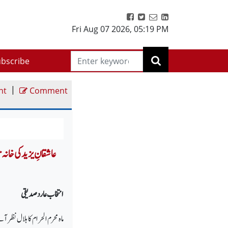
Fri Aug 07 2026
,
05:19 PM
bscribe
|
nt
Comment
A Scrutiny of Yazid's Lovers In Order To Reform Them عاشقانِ یز
انتخاب عارد صدیقی
ماہ محرم الحرام کا ہلال نظر