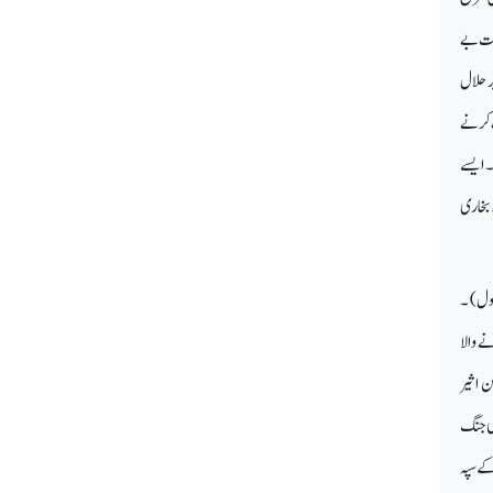
خت بے
ر حلال
ت کرنے
)۔ایسے
 بخاری
اول) ۔
ے والا
ن اثیر
ی جنگ
کے سپہ