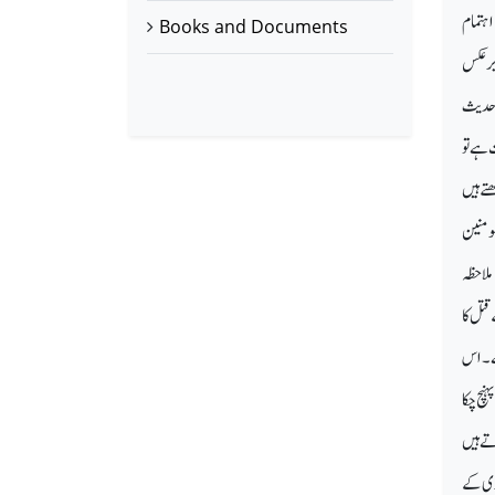
اہتمام
Books and Documents
برعکس
ں حدیث
 ہے تو
تے ہیں
مومنین
لاحظہ
قتل کا
ہے۔ اس
نچ چکا
 سرہ فرماتے ہیں
نوی کے