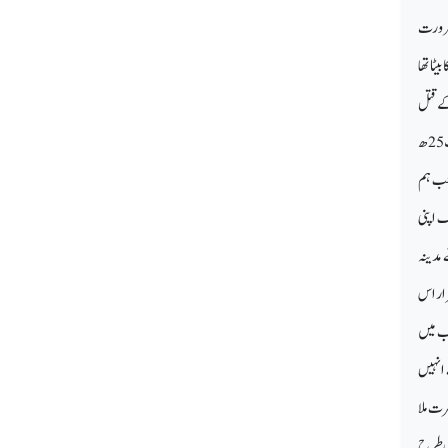
 ضرورت
ٹا تھا
کے قتل
سیاہ داغ ہے،جس پر ہر زمانے میں لوگ ملامت کرتے رہے اور رہتی دنیا تک ایسے ہی ملامت کرتے رہیں گے(انشااللہ تعالیٰ)۔یہ بدبخت 25 ھ
 جب ہم
گ اپنی
مدینہ
رار اس
رب میں
 انہیں
رت ملا
اس طرح