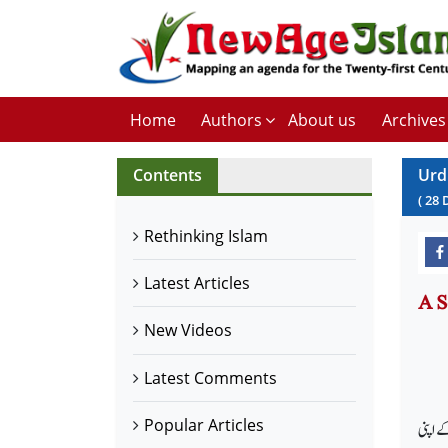
Home
Authors
About us
Archives
Contents
Urd
(
28
Rethinking Islam
Latest Articles
New Videos
Latest Comments
Popular Articles
ے اپنی