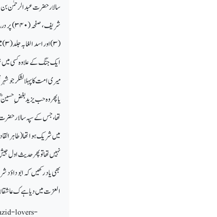
سالار حضرت عبدالرحمٰن بن خ
شریف ، صفحہ (
۳۴۰)
پر در
(
۳)
اور اسد الغابہ جلد (
۳)
می
ایک جنگ کے علاوہ کسی میں ش
میری امت کا پہلا لشکر جو شہر 
یا پھر وہ حب یزید بغض ِ حسینؓ 
تھا، جس کے سپہ سالار حضرت 
میں شریک ہوا تھا (طاہر القاد
نہیں تھا تو پھر حدیث اول جی
بھی یاد رکھیں کہ ابو داؤد
العزت میں دیا ہے ک عاشقان ی
azid-lovers-