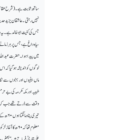
ساتھ ثابت ہے۔ (شرح عقائد ن
نہیں رہتی ۔عاشقان یزید حدیث 
جس کی کنیت ابوخالد ہے۔ یہ وہ
میں پیدا ہوا۔حضرت عبداللہ 
لوگوں کو اندیشہ ہوگیاکہ اس 
ماں بیٹیوں اور بہنوں سے ن
طبیبہ اور مکہ مکرمہ کی بے 
وقت سے ڈرتے تھے جب کہ عن
تیری پناہ مانگتا ہوں
۶۰
ھ کے 
معلوم تھا کہ
۶۰
ھ کا آغاز لڑ
علی قاریؒ فرماتے ہیں ‘‘بعض 