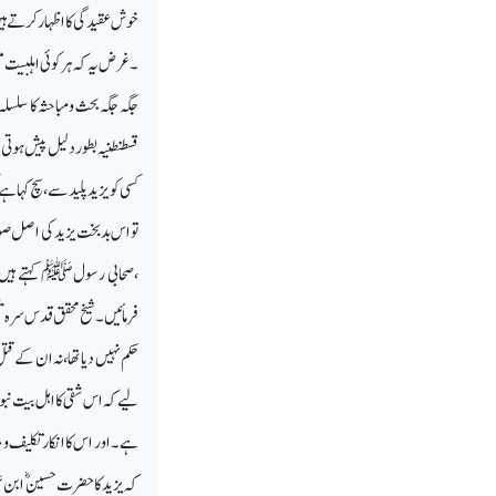
خوش عقیدگی کااظہار کرتے ہیں ۔
۔غرض یہ کہ ہر کوئی اہلبیت
جگہ جگہ بحث ومباحثہ کا سلسل
قسطنطنیہ بطور دلیل پیش ہوتی
کسی کو یزید پلید سے ، سچ کہ
تو اس بدبخت یزید کی اصل صو
،صحابی رسولﷺ کہتے ہیں، ذ
فرمائیں۔ شیخ محقق قدس سرہ تک
حکم نہیں دیا تھا ،نہ ان کے
لیے کہ اس شقی کا اہل بیت نب
کہ یزید کا حضرت حسینؓ ابن ع