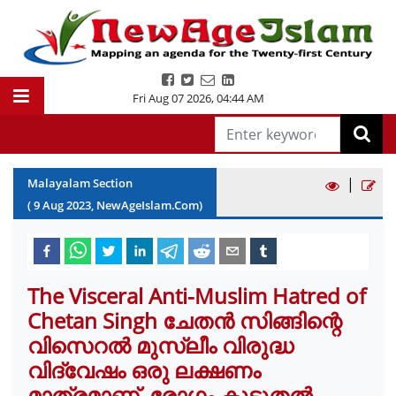
Fri Aug 07 2026
,
04:44 AM
|
Malayalam Section
(
9
Aug
2023
, NewAgeIslam.Com)
The Visceral Anti-Muslim Hatred of
Chetan Singh ചേതൻ സിങ്ങിന്റെ
വിസെറൽ മുസ്ലീം വിരുദ്ധ
വിദ്വേഷം ഒരു ലക്ഷണം
മാത്രമാണ്, രോഗം കൂടുതൽ