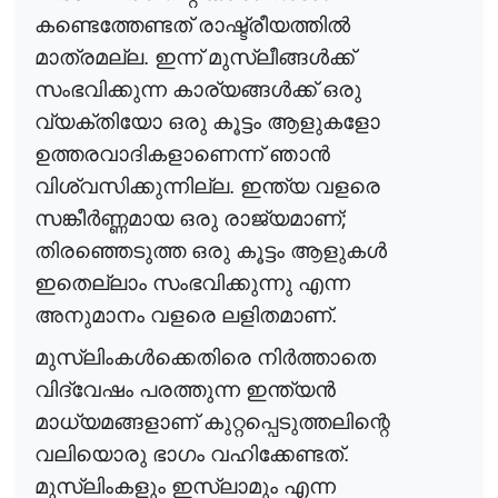
കണ്ടെത്തേണ്ടത് രാഷ്ട്രീയത്തി
ൽ
മാത്രമല്ല. ഇന്ന് മുസ്ലീങ്ങ
ൾ
ക്ക്
സംഭവിക്കുന്ന കാര്യങ്ങ
ൾ
ക്ക്
ഒരു
വ്യക്തിയോ ഒരു കൂട്ടം ആളുകളോ
ഉത്തരവാദികളാണെന്ന് ഞാ
ൻ
വിശ്വസിക്കുന്നില്ല. ഇന്ത്യ വളരെ
;
സങ്കീ
ർ
ണ്ണമായ
ഒരു രാജ്യമാണ്
തിരഞ്ഞെടുത്ത ഒരു കൂട്ടം ആളുക
ൾ
ഇതെല്ലാം സംഭവിക്കുന്നു എന്ന
അനുമാനം വളരെ ലളിതമാണ്.
മുസ്‌ലിംക
ൾ
ക്കെതിരെ
നി
ർ
ത്താതെ
വിദ്വേഷം പരത്തുന്ന ഇന്ത്യ
ൻ
മാധ്യമങ്ങളാണ് കുറ്റപ്പെടുത്തലിന്റെ
വലിയൊരു ഭാഗം വഹിക്കേണ്ടത്.
മുസ്‌ലിംകളും ഇസ്‌ലാമും എന്ന