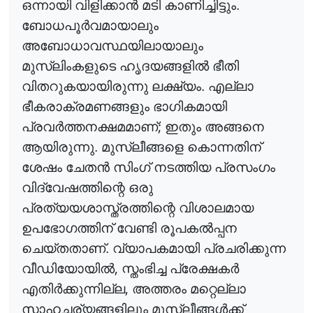
ഒന്നായി വിളിക്കാ
ൻ
മടി കാണിച്ചിട്ടും.
ബോധപൂ
ർ
വമായാലും
അബോധാവസ്ഥയിലായാലും
മുസ്‌ലിംകളുടെ ഹൃദയങ്ങളി
ൽ
ഭീതി
വിതറുകയായിരുന്നു ലക്ഷ്യം. എല്ലാ
ഭീകരാക്രമണങ്ങളും ഭാഗികമായി
;
പ്രവ
ർ
ത്തനക്ഷമമാണ്
ഇതും അങ്ങനെ
ആയിരുന്നു. മുസ്ലീങ്ങളെ കൊന്നതിന്
ശേഷം ചേത
ൻ
സിംഗ് നടത്തിയ പ്രസംഗം
വിദ്വേഷത്തിന്റെ ഒരു
പ്രത്യയശാസ്ത്രത്തിന്റെ വിശാലമായ
ഉപഭോഗത്തിന് വേണ്ടി രൂപക
ൽ
പ്പന
ചെയ്തതാണ്. വ്യാപകമായി പ്രചരിക്കുന്ന
,
വീഡിയോയി
ൽ
സ്തംഭിച്ച പ്രേക്ഷക
ർ
,
എതി
ർ
ക്കുന്നില്ല
അത്തരം മറ്റെല്ലാ
സാഹചര്യങ്ങളിലും മുസ്ലീങ്ങ
ൾ
ക്ക്