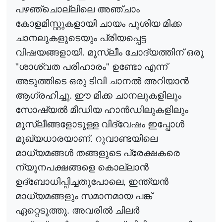
പഴഞ്ചൊല്ലിലെ അഞ്ചാം
കോളമിസ്റ്റുകളായി ചായം പൂശിയ മിക്ക
ചാനലുകളുടെയും പ്രിയപ്പെട്ട
വിഷയങ്ങളായി. മുസ്ലീം ചോദ്യത്തിന് ഒരു
"ശാശ്വത പരിഹാരം" ഉണ്ടോ എന്ന്
അടുത്തിടെ ഒരു ടിവി ചാന
ൽ
അറിയാ
ൻ
ആഗ്രഹിച്ചു. ഈ മിക്ക ചാനലുകളിലും
സോഷ്യ
ൽ
മീഡിയ ഹാ
ൻ
ഡിലുകളിലും
മുസ്ലീങ്ങളോടുള്ള വിദ്വേഷം ഇപ്പോ
ൾ
മുഖ്യധാരയാണ്. റുവാണ്ടയിലെ
മാധ്യമങ്ങ
ൾ
തങ്ങളുടെ പ്രേക്ഷകരെ
ന്യൂനപക്ഷങ്ങളെ കൊല്ലാ
ൻ
,
ഉദ്‌ബോധിപ്പിച്ചതുപോലെ
ഇന്ത്യ
ൻ
മാധ്യമങ്ങളും സമാനമായ പങ്ക്
ഏറ്റെടുത്തു. അവരി
ൽ
ചില
ർ