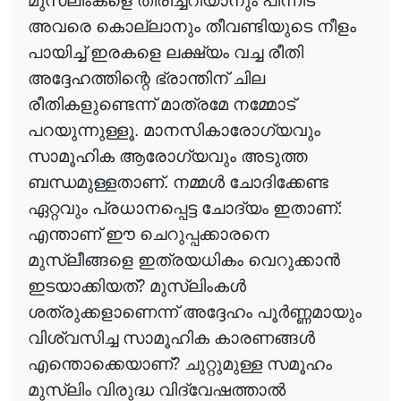
മുസ്‌ലിംകളെ തിരിച്ചറിയാനും പിന്നീട്
അവരെ കൊല്ലാനും തീവണ്ടിയുടെ നീളം
പായിച്ച് ഇരകളെ ലക്ഷ്യം വച്ച രീതി
അദ്ദേഹത്തിന്റെ ഭ്രാന്തിന് ചില
രീതികളുണ്ടെന്ന് മാത്രമേ നമ്മോട്
പറയുന്നുള്ളൂ. മാനസികാരോഗ്യവും
സാമൂഹിക ആരോഗ്യവും അടുത്ത
ബന്ധമുള്ളതാണ്. നമ്മ
ൾ
ചോദിക്കേണ്ട
ഏറ്റവും പ്രധാനപ്പെട്ട ചോദ്യം ഇതാണ്:
എന്താണ് ഈ ചെറുപ്പക്കാരനെ
മുസ്ലീങ്ങളെ ഇത്രയധികം വെറുക്കാ
ൻ
?
ഇടയാക്കിയത്
മുസ്‌ലിംക
ൾ
ശത്രുക്കളാണെന്ന് അദ്ദേഹം പൂ
ർ
ണ്ണമായും
വിശ്വസിച്ച സാമൂഹിക കാരണങ്ങ
ൾ
?
എന്തൊക്കെയാണ്
ചുറ്റുമുള്ള സമൂഹം
മുസ്‌ലിം വിരുദ്ധ വിദ്വേഷത്താ
ൽ