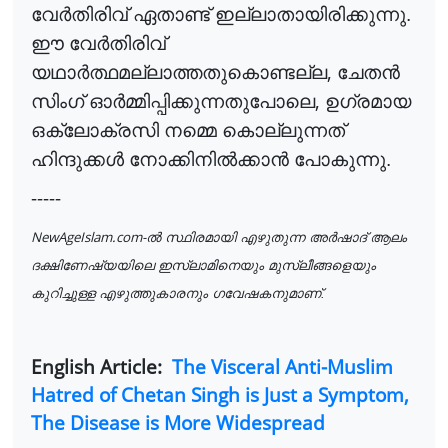
വേ
ർ
തിരിവ്
ഏതാണ്ട് ഇല്ലാതായിരിക്കുന്നു.
ഈ വേ
ർ
തിരിവ്
,
യഥാ
ർ
ത്ഥമല്ലാത്തതുകൊണ്ടല്ല
ചേത
ൻ
,
സിംഗ് ഓ
ർ
മ്മിപ്പിക്കുന്നതുപോലെ
ഉഗ്രമായ
ഒക്‌ലോക്രസി നമ്മെ കൊല്ലുന്നത്
ഹിന്ദുക്ക
ൾ
നോക്കിനി
ൽ
ക്കാ
ൻ
പോകുന്നു.
-----
NewAgeIslam.com-
ൽ
സ്ഥിരമായി എഴുതുന്ന അ
ർ
ഷാദ്
ആലം
ദക്ഷിണേഷ്യയിലെ ഇസ്‌ലാമിനെയും മുസ്ലീങ്ങളെയും
കുറിച്ചുള്ള എഴുത്തുകാരനും ഗവേഷകനുമാണ്.
English Article:
The Visceral Anti-Muslim
Hatred of Chetan Singh is Just a Symptom,
The Disease is More Widespread