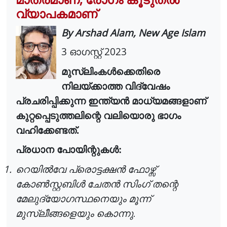
വ്യാപകമാണ്
By Arshad Alam, New Age Islam
3
2023
ഓഗസ്റ്റ്
മുസ്‌ലിംക
ൾ
ക്കെതിരെ
നിലയ്ക്കാത്ത വിദ്വേഷം
പ്രചരിപ്പിക്കുന്ന ഇന്ത്യ
ൻ
മാധ്യമങ്ങളാണ്
കുറ്റപ്പെടുത്തലിന്റെ വലിയൊരു ഭാഗം
വഹിക്കേണ്ടത്.
പ്രധാന പോയിന്റുക
ൾ
:
1.
റെയി
ൽ
വേ
പ്രൊട്ടക്ഷ
ൻ
ഫോഴ്സ്
കോ
ൺ
സ്റ്റബി
ൾ
ചേത
ൻ
സിംഗ് തന്റെ
മേലുദ്യോഗസ്ഥനെയും മൂന്ന്
മുസ്ലീങ്ങളെയും കൊന്നു.