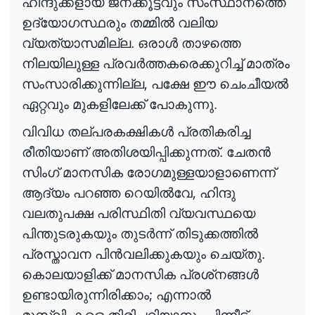
ഹിന്ദുക്കളായ ജനക്കൂട്ടവും സംസ്ഥാനത്തെ
ഉദ്യോഗസ്ഥരും തമ്മി
ൽ
വലിയ
വ്യത്യാസമില്ല. ഒരാ
ൾ
താഴത്തെ
നിലയിലുള്ള പ്രവ
ർ
ത്തകരെക്കുറിച്ച്
മാത്രം
,
സംസാരിക്കുന്നില്ല
പക്ഷേ ഈ ചെംചീയ
ൽ
ഏറ്റവും മുകളിലേക്ക് പോകുന്നു.
വിവിധ തല്പരകക്ഷിക
ൾ
പ്രതികരിച്ച
രീതിയാണ് അതിശയിപ്പിക്കുന്നത്. ചേത
ൻ
സിംഗ് മാനസിക രോഗമുള്ളയാളാണെന്ന്
,
ആദ്യം പറഞ്ഞ റെയി
ൽ
വേ
ഹിന്ദു
വലതുപക്ഷ പരിസ്ഥിതി വ്യവസ്ഥയെ
പിന്തുടരുകയും തുട
ർ
ന്ന്
തിടുക്കത്തി
ൽ
പ്രസ്താവന പി
ൻ
വലിക്കുകയും
ചെയ്തു.
കൊലയാളിക്ക് മാനസിക പ്രശ്‌നങ്ങ
ൾ
;
ഉണ്ടായിരുന്നിരിക്കാം
എന്നാ
ൽ