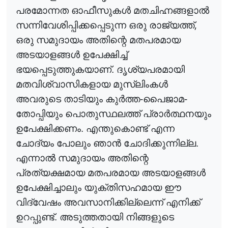
പരമോന്നത ഓഫീസുക
ൾ
മതചിഹ്നങ്ങളാ
ൽ
,
സന്നിവേശിപ്പിക്കപ്പെടുന്ന ഒരു രാജ്യത്ത്
ഒരു സമുദായം അതിന്റെ മതപരമായ
അടയാളങ്ങ
ൾ
ഉപേക്ഷിച്ച്
ഭയപ്പെടുത്തുകയാണ്. ദൃശ്യപരമായി
മതവിശ്വാസികളായ മുസ്‌ലിംക
ൾ
അവരുടെ താടിയും കു
ർ
ത്ത
-പൈജാമ-
തോപ്പിയും പൊതുസ്ഥലത്ത് പ്രാ
ർ
ത്ഥനയും
ഉപേക്ഷിക്കണം. എന്തുകൊണ്ട് എന്ന
ചോദ്യം പോലും ഞാ
ൻ
ചോദിക്കുന്നില്ല.
എന്നാ
ൽ
സമുദായം അതിന്റെ
പ്രത്യക്ഷമായ മതപരമായ അടയാളങ്ങ
ൾ
ഉപേക്ഷിച്ചാലും യുക്തിസഹമായ ഈ
വിദ്വേഷം അവസാനിക്കില്ലെന്ന് എനിക്ക്
ഉറപ്പുണ്ട്. അടുത്തതായി നിങ്ങളുടെ