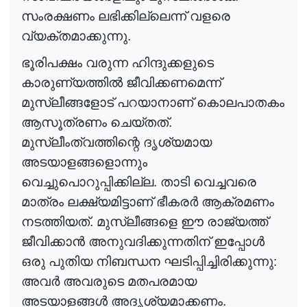
സംരക്ഷണം ലഭിക്കില്ലെന്ന് വളരെ
വ്യക്തമാക്കുന്നു.
ഭൂരിപക്ഷം വരുന്ന ഹിന്ദുക്കളുടെ
കാരുണ്യത്തി
ൽ
ജീവിക്കണമെന്ന്
മുസ്ലീങ്ങളോട് പറയാനാണ് കൊലപാതകം
ആസൂത്രണം ചെയ്തത്.
മുസ്ലീംത്വത്തിന്റെ ദൃശ്യമായ
അടയാളങ്ങളൊന്നും
വെച്ചുപൊറുപ്പിക്കില്ല. താടി വെച്ചവരെ
മാത്രം ലക്ഷ്യമിട്ടാണ് ഭീകര
ർ
ആക്രമണം
നടത്തിയത്. മുസ്ലീങ്ങളെ ഈ രാജ്യത്ത്
ജീവിക്കാ
ൻ
അനുവദിക്കുന്നതിന് ഇപ്പോ
ൾ
ഒരു പുതിയ നിബന്ധന ഘടിപ്പിച്ചിരിക്കുന്നു:
അവ
ർ
അവരുടെ മതപരമായ
അടയാളങ്ങ
ൾ
അദൃശ്യമാക്കണം.