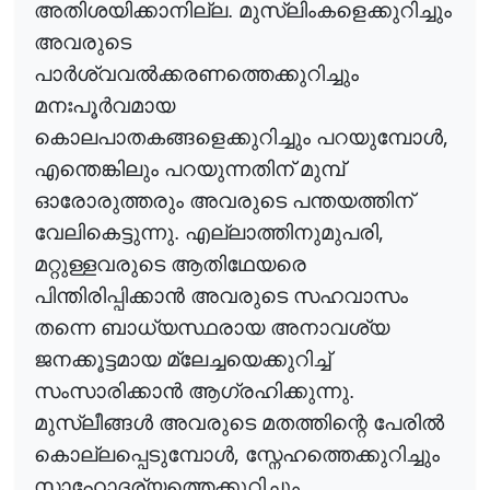
അതിശയിക്കാനില്ല. മുസ്‌ലിംകളെക്കുറിച്ചും
അവരുടെ
പാ
ർ
ശ്വവ
ൽ
ക്കരണത്തെക്കുറിച്ചും
മനഃപൂ
ർ
വമായ
,
കൊലപാതകങ്ങളെക്കുറിച്ചും പറയുമ്പോ
ൾ
എന്തെങ്കിലും പറയുന്നതിന് മുമ്പ്
ഓരോരുത്തരും അവരുടെ പന്തയത്തിന്
,
വേലികെട്ടുന്നു. എല്ലാത്തിനുമുപരി
മറ്റുള്ളവരുടെ ആതിഥേയരെ
പിന്തിരിപ്പിക്കാ
ൻ
അവരുടെ സഹവാസം
തന്നെ ബാധ്യസ്ഥരായ അനാവശ്യ
ജനക്കൂട്ടമായ മ്ലേച്ചയെക്കുറിച്ച്
സംസാരിക്കാ
ൻ
ആഗ്രഹിക്കുന്നു.
മുസ്ലീങ്ങ
ൾ
അവരുടെ മതത്തിന്റെ പേരി
ൽ
,
കൊല്ലപ്പെടുമ്പോ
ൾ
സ്നേഹത്തെക്കുറിച്ചും
സാഹോദര്യത്തെക്കുറിച്ചും