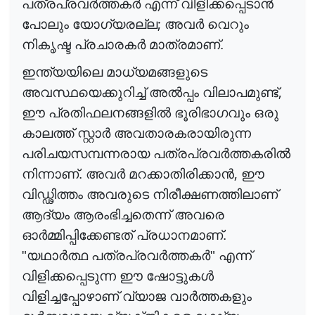
പത്രപ്രവ
ർ
ത്തക
ർ
എന്ന് വിളിക്കപ്പെടാ
ൻ
;
പോലും യോഗ്യരല്ല
അവ
ർ
വെറും
നികൃഷ്ട പ്രചാരക
ർ
മാത്രമാണ്.
ഇന്ത്യയിലെ മാധ്യമങ്ങളുടെ
,
അവസ്ഥയെക്കുറിച്ച് അ
ൽ
പ്പം
വിലാപമുണ്ട്
ഈ പ്രതിഫലനങ്ങളി
ൽ
ഭൂരിഭാഗവും ഒരു
കാലത്ത് സ്റ്റാ
ർ
അവതാരകരായിരുന്ന
പരിചയസമ്പന്നരായ പത്രപ്രവ
ർ
ത്തകരി
ൽ
,
നിന്നാണ്. അവ
ർ
മറക്കാതിരിക്കാ
ൻ
ഈ
വിഡ്ഢിത്തം അവരുടെ നിരീക്ഷണത്തിലാണ്
ആദ്യം ആരംഭിച്ചതെന്ന് അവരെ
ഓ
ർ
മ്മിപ്പിക്കേണ്ടത്
പ്രധാനമാണ്.
"യഥാ
ർ
ത്ഥ
പത്രപ്രവ
ർ
ത്തക
ർ
" എന്ന്
വിളിക്കപ്പെടുന്ന ഈ ഷോട്ടുക
ൾ
വിളിച്ചപ്പോഴാണ് വ്യാജ വാ
ർ
ത്തകളും