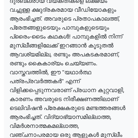
ദു
ർ
ബല
രായ വ്യക്തികളെ ലക്ഷ്യം
വച്ചുള്ള ക്ഷുദ്രകരമായ വീഡിയോകളും
,
ആരംഭിച്ചത്. അവരുടെ പ്രതാപകാലത്ത്
പ്രേതങ്ങളുടെയും പാമ്പുകളുടെയും
പ്രൈം-ടൈം കഥക
ൾ
! പാമ്പുകളി
ൽ
നിന്ന്
മുസ്ലീങ്ങളിലേക്ക് ഇറങ്ങാ
ൻ
കൂടുത
ൽ
,
,
ആവശ്യമില്ല
രണ്ടും അപകടകരമാണ്
രണ്ടും കൈകാര്യം ചെയ്യണം.
,
വാസ്തവത്തി
ൽ
ഈ "യഥാ
ർ
ത്ഥ
പത്രപ്രവ
ർ
ത്തക
ർ
" എന്ന്
,
വിളിക്കപ്പെടുന്നവരാണ് പ്രധാന കുറ്റവാളി
കാരണം അവരുടെ നിരീക്ഷണത്തിലാണ്
ടെലിവിഷ
ൻ
പ്രേക്ഷകരുടെ മണ്ടത്തരങ്ങ
ൾ
,
ആരംഭിച്ചത്. വിദ്യാഭ്യാസമില്ലാത്ത
,
വിമ
ർ
ശനാത്മകമല്ലാത്ത
വഞ്ചനാപരമായ ഒരു ആളുക
ൾ
മുസ്ലീം