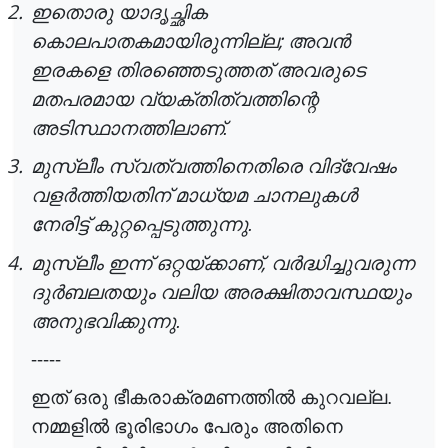
2.
ഇതൊരു യാദൃച്ഛിക
;
കൊലപാതകമായിരുന്നില്ല
അവ
ൻ
ഇരകളെ തിരഞ്ഞെടുത്തത് അവരുടെ
മതപരമായ വ്യക്തിത്വത്തിന്റെ
അടിസ്ഥാനത്തിലാണ്.
3.
മുസ്ലീം സ്വത്വത്തിനെതിരെ വിദ്വേഷം
വള
ർ
ത്തിയതിന്
മാധ്യമ ചാനലുക
ൾ
നേരിട്ട് കുറ്റപ്പെടുത്തുന്നു.
4.
,
മുസ്ലീം ഇന്ന് ഒറ്റയ്ക്കാണ്
വ
ർ
ദ്ധിച്ചുവരുന്ന
ദു
ർ
ബലതയും
വലിയ അരക്ഷിതാവസ്ഥയും
അനുഭവിക്കുന്നു.
-----
ഇത് ഒരു ഭീകരാക്രമണത്തി
ൽ
കുറവല്ല.
നമ്മളി
ൽ
ഭൂരിഭാഗം പേരും അതിനെ