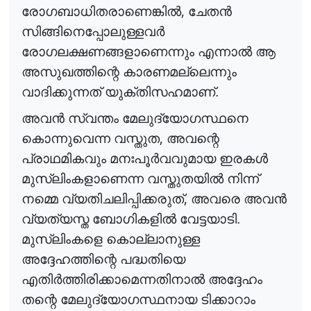
,
രോഗബാധിതരാണെങ്കി
ൽ
ചേത
ൻ
സിങ്ങിനെപ്പോലുള്ളവ
ർ
രോഗലക്ഷണങ്ങളാണെന്നും എന്നാ
ൽ
ആ
അസുഖത്തിന്റെ കാരണമല്ലെന്നും
വാദിക്കുന്നത് യുക്തിസഹമാണ്.
അവ
ൻ
സ്വന്തം മേലുദ്യോഗസ്ഥനെ
,
കൊന്നുവെന്ന വസ്തുത
അവന്റെ
പ്രാഥമികവും മനഃപൂ
ർ
വവുമായ
ഇരക
ൾ
മുസ്‌ലിംകളാണെന്ന വസ്തുതയി
ൽ
നിന്ന്
,
നമ്മെ വ്യതിചലിപ്പിക്കരുത്
അവരെ അവ
ൻ
വ്യത്യസ്ത ബോഗികളി
ൽ
വേട്ടയാടി.
മുസ്‌ലിംകളെ കൊല്ലാനുള്ള
അദ്ദേഹത്തിന്റെ പദ്ധതിയെ
എതി
ർ
ത്തിരിക്കാമെന്നതിനാ
ൽ
അദ്ദേഹം
തന്റെ മേലുദ്യോഗസ്ഥനായ ടിക്കാറാം