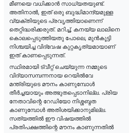
മീണയെ വധിക്കാ
ൻ
സാധ്യതയുണ്ട്.
,
അതിനാ
ൽ
ഇത് ഒരു ബുദ്ധിമാന്ദ്യമുള്ള
വ്യക്തിയുടെ പ്രവൃത്തിയാണെന്ന്
,
തെറ്റിദ്ധരിക്കരുത്. മറിച്ച്
കനയ്യ ലാലിനെ
,
കൊലപ്പെടുത്തിയതു പോലെ
മു
ൻ
കൂട്ടി
നിശ്ചയിച്ച വിദ്വേഷ കുറ്റകൃത്യമായാണ്
ഇത് കാണപ്പെടുന്നത്.
സ്ഥിരമായി ട്വീറ്റ് ചെയ്യുന്ന നമ്മുടെ
വിദ്യാസമ്പന്നനായ റെയി
ൽ
വേ
മന്ത്രിയുടെ മൗനം കാണുമ്പോ
ൾ
തീ
ർ
ച്ചയായും
അത്ഭുതപ്പെടാനില്ല. പ്രിയ
നേതാവിന്റെ റേഡിയോ നിശ്ശബ്ദത
കാണുമ്പോ
ൾ
അതിശയിക്കാനുമില്ല.
സത്യത്തി
ൽ
ഈ വിഷയത്തി
ൽ
പ്രതിപക്ഷത്തിന്റെ മൗനം കാണുന്നതി
ൽ