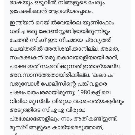
ഭാഷയും ഒടുവി
ൽ
നിങ്ങളുടെ പേരും
ഉപേക്ഷിക്കാ
ൻ
ആവശ്യപ്പെടാം.
ഇന്ത്യ
ൻ
റെയി
ൽ
വേയിലെ
യൂണിഫോം
ധരിച്ച ഒരു കോ
ൺ
സ്റ്റബിളായിരുന്നിട്ടും
ചേത
ൻ
സിംഗ് ഈ നീചമായ പ്രവൃത്തി
,
ചെയ്തതി
ൽ
അതിശയിക്കാനില്ല. അതെ
,
സംരക്ഷക
ൻ
ഒരു കൊലയാളിയായി മാറി
,
പക്ഷേ ഇത് സംഭവിക്കുന്നത് ഇതാദ്യമല്ല
അവസാനത്തേതായിരിക്കില്ല. ‘കലാപം’
വരുമ്പോ
ൾ
പോലീസിന്റെ പങ്ക് വളരെ
; 1980
പക്ഷപാതപരമായിരുന്നു
കളിലെ
വിവിധ മുസ്ലീം വിരുദ്ധ വംശഹത്യകളിലും
അടുത്തിടെ സിഎഎ വിരുദ്ധ
പ്രക്ഷോഭങ്ങളിലും നാം അത് കണ്ടിട്ടുണ്ട്.
,
മുസ്ലീങ്ങളുടെ കാര്യമെടുത്താ
ൽ