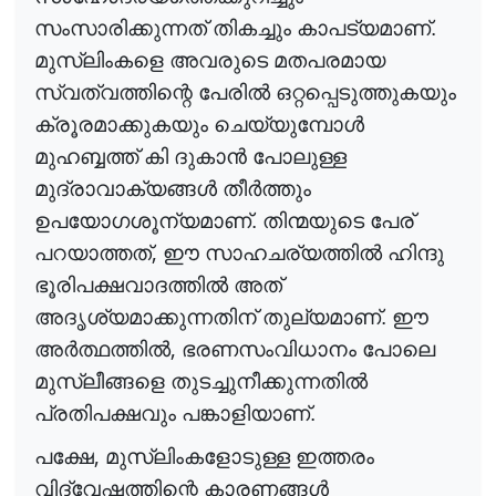
സംസാരിക്കുന്നത് തികച്ചും കാപട്യമാണ്.
മുസ്‌ലിംകളെ അവരുടെ മതപരമായ
സ്വത്വത്തിന്റെ പേരി
ൽ
ഒറ്റപ്പെടുത്തുകയും
ക്രൂരമാക്കുകയും ചെയ്യുമ്പോ
ൾ
മുഹബ്ബത്ത് കി ദുകാ
ൻ
പോലുള്ള
മുദ്രാവാക്യങ്ങ
ൾ
തീ
ർ
ത്തും
ഉപയോഗശൂന്യമാണ്. തിന്മയുടെ പേര്
,
പറയാത്തത്
ഈ സാഹചര്യത്തി
ൽ
ഹിന്ദു
ഭൂരിപക്ഷവാദത്തി
ൽ
അത്
അദൃശ്യമാക്കുന്നതിന് തുല്യമാണ്. ഈ
,
അ
ർ
ത്ഥത്തി
ൽ
ഭരണസംവിധാനം പോലെ
മുസ്ലീങ്ങളെ തുടച്ചുനീക്കുന്നതി
ൽ
പ്രതിപക്ഷവും പങ്കാളിയാണ്.
,
പക്ഷേ
മുസ്‌ലിംകളോടുള്ള ഇത്തരം
വിദ്വേഷത്തിന്റെ കാരണങ്ങ
ൾ