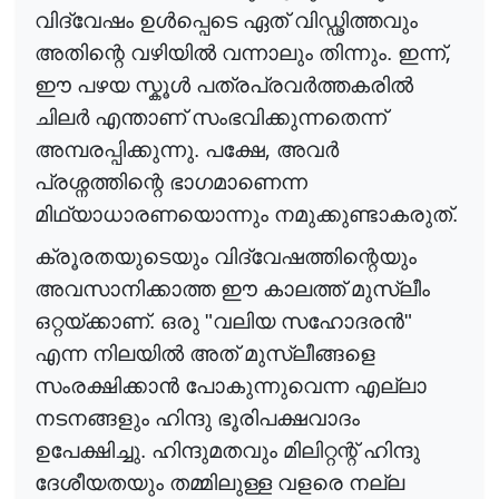
വിദ്വേഷം ഉ
ൾ
പ്പെടെ
ഏത് വിഡ്ഢിത്തവും
,
അതിന്റെ വഴിയി
ൽ
വന്നാലും തിന്നും. ഇന്ന്
ഈ പഴയ സ്കൂ
ൾ
പത്രപ്രവ
ർ
ത്തകരി
ൽ
ചില
ർ
എന്താണ് സംഭവിക്കുന്നതെന്ന്
,
അമ്പരപ്പിക്കുന്നു. പക്ഷേ
അവ
ർ
പ്രശ്നത്തിന്റെ ഭാഗമാണെന്ന
മിഥ്യാധാരണയൊന്നും നമുക്കുണ്ടാകരുത്.
ക്രൂരതയുടെയും വിദ്വേഷത്തിന്റെയും
അവസാനിക്കാത്ത ഈ കാലത്ത് മുസ്ലീം
ഒറ്റയ്ക്കാണ്. ഒരു "വലിയ സഹോദര
ൻ
"
എന്ന നിലയി
ൽ
അത് മുസ്ലീങ്ങളെ
സംരക്ഷിക്കാ
ൻ
പോകുന്നുവെന്ന എല്ലാ
നടനങ്ങളും ഹിന്ദു ഭൂരിപക്ഷവാദം
ഉപേക്ഷിച്ചു. ഹിന്ദുമതവും മിലിറ്റന്റ് ഹിന്ദു
ദേശീയതയും തമ്മിലുള്ള വളരെ നല്ല