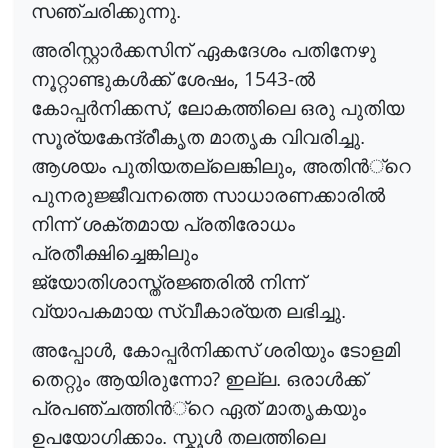
സഞ്ചരിക്കുന്നു.
അരിസ്റ്റാ
ർ
ക്കസിന്
ഏകദേശം പതിനേഴു
, 1543-
നൂറ്റാണ്ടുക
ൾ
ക്ക്
ശേഷം
ൽ
,
കോപ്പ
ർ
നിക്കസ്
ലോകത്തിലെ ഒരു പുതിയ
സൂര്യകേന്ദ്രീകൃത മാതൃക വിവരിച്ചു.
,
ആശയം പുതിയതല്ലെങ്കിലും
അതി
ൻ
്റെ
പുനരുജ്ജീവനത്തെ സാധാരണക്കാരി
ൽ
നിന്ന് ശക്തമായ പ്രതിരോധം
പ്രതീക്ഷിച്ചെങ്കിലും
ജ്യോതിശാസ്ത്രജ്ഞരി
ൽ
നിന്ന്
വ്യാപകമായ സ്വീകാര്യത ലഭിച്ചു.
,
അപ്പോ
ൾ
കോപ്പ
ർ
നിക്കസ്
ശരിയും ടോളമി
?
തെറ്റും ആയിരുന്നോ
ഇല്ല. ഒരാ
ൾ
ക്ക്
പ്രപഞ്ചത്തി
ൻ
്റെ
ഏത് മാതൃകയും
ഉപയോഗിക്കാം. സ്കൂ
ൾ
തലത്തിലെ