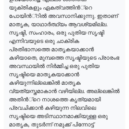
യുക്തികളും ഏകത്വത്തി
ൻ
്റെ
പോയി
ൻ
്റി
ൽ
അവസാനിക്കുന്നു. ഇതാണ്
,
മാതൃക
യാഥാ
ർ
ത്ഥ്യം
ആവശ്യമില്ല.
,
,
സൃഷ്ടി
സംഹാരം
ഒരു പുതിയ സൃഷ്ടി
എന്നിവയുടെ ഒരു ചാക്രിക
പ്രതിഭാസത്തെ മാതൃകയാക്കാ
ൻ
,
കഴിയാതെ
മുമ്പത്തെ സൃഷ്ടിയുടെ പ്രാരംഭ
അവസ്ഥയി
ൽ
നി
ർ
മ്മിച്ച
ഒരു പുതിയ
സൃഷ്ടിയെ മാതൃകയാക്കാ
ൻ
കഴിയുന്നില്ലെങ്കി
ൽ
മാതൃക
വ്യത്യസ്തമാകാ
ൻ
വഴിയില്ല. അല്ലെങ്കി
ൽ
അതി
ൻ
്റെ
നാശത്തെ കൃത്യമായി
പ്രവചിക്കാ
ൻ
കഴിയുന്ന നിലവിലെ
സൃഷ്ടിയെ അടിസ്ഥാനമാക്കിയുള്ള ഒരു
,
മാതൃക
തുട
ർ
ന്ന്
നമുക്ക് പിന്നോട്ട്