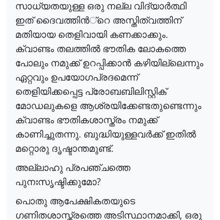
സാധ്യതയുള്ള ഒരു നല്ല വിദ്യാ
ർ
ത്ഥി
ഇത് ദൈവത്തി
ൻ
്റെ
അസ്തിത്വത്തിന്
മതിയായ തെളിവായി കണക്കാക്കും.
ക്വാണ്ടം തലത്തി
ൽ
ഭൗതിക ലോകത്തെ
പോലും നമുക്ക് ഉറപ്പിക്കാ
ൻ
കഴിയില്ലെന്നും
ഏറ്റവും ഉപയോഗപ്രദമെന്ന്
തെളിയിക്കപ്പെട്ട പ്രോബബിലിസ്റ്റിക്
മോഡലുകളെ ആശ്രയിക്കേണ്ടതുണ്ടെന്നും
ക്വാണ്ടം ഭൗതികശാസ്ത്രം നമുക്ക്
കാണിച്ചുതന്നു. ബുദ്ധിയുള്ളവ
ർ
ക്ക്
ഇതി
ൽ
മറ്റൊരു ദൃഷ്ടാന്തമുണ്ട്.
അല്ലാഹു പ്രപഞ്ചത്തെ
?
പുനഃസൃഷ്ടിക്കുമോ
പൊതു ആപേക്ഷികതയുടെ
,
ഗണിതശാസ്ത്രത്തെ അടിസ്ഥാനമാക്കി
ഒരു