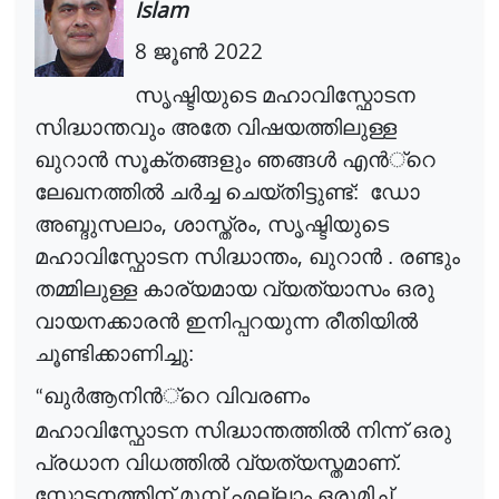
Islam
8
2022
ജൂ
ൺ
സൃഷ്ടിയുടെ മഹാവിസ്ഫോടന
സിദ്ധാന്തവും അതേ വിഷയത്തിലുള്ള
ഖുറാ
ൻ
സൂക്തങ്ങളും ഞങ്ങ
ൾ
എ
ൻ
്റെ
ലേഖനത്തി
ൽ
ച
ർ
ച്ച
ചെയ്തിട്ടുണ്ട്: ഡോ
,
,
അബ്ദുസലാം
ശാസ്ത്രം
സൃഷ്ടിയുടെ
,
മഹാവിസ്ഫോടന സിദ്ധാന്തം
ഖുറാ
ൻ
. രണ്ടും
തമ്മിലുള്ള കാര്യമായ വ്യത്യാസം ഒരു
വായനക്കാര
ൻ
ഇനിപ്പറയുന്ന രീതിയി
ൽ
ചൂണ്ടിക്കാണിച്ചു:
ഖു
ർ
ആനി
ൻ
്റെ
വിവരണം
“
മഹാവിസ്ഫോടന സിദ്ധാന്തത്തി
ൽ
നിന്ന് ഒരു
പ്രധാന വിധത്തി
ൽ
വ്യത്യസ്തമാണ്.
സ്ഫോടനത്തിന് മുമ്പ് എല്ലാം ഒരുമിച്ച്