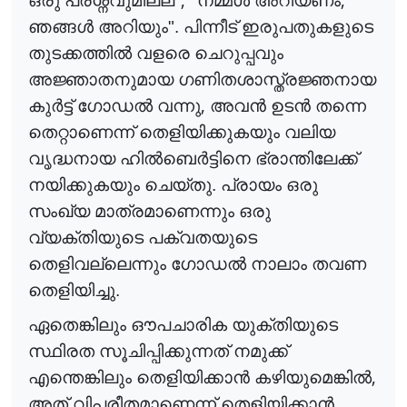
ഒരു പ്രശ്നവുമില്ല"
നമ്മ
ൾ
അറിയണം
ഞങ്ങ
ൾ
അറിയും". പിന്നീട് ഇരുപതുകളുടെ
തുടക്കത്തി
ൽ
വളരെ ചെറുപ്പവും
അജ്ഞാതനുമായ ഗണിതശാസ്ത്രജ്ഞനായ
,
കു
ർ
ട്ട്
ഗോഡ
ൽ
വന്നു
അവ
ൻ
ഉട
ൻ
തന്നെ
തെറ്റാണെന്ന് തെളിയിക്കുകയും വലിയ
വൃദ്ധനായ ഹി
ൽ
ബെ
ർ
ട്ടിനെ
ഭ്രാന്തിലേക്ക്
നയിക്കുകയും ചെയ്തു. പ്രായം ഒരു
സംഖ്യ മാത്രമാണെന്നും ഒരു
വ്യക്തിയുടെ പക്വതയുടെ
തെളിവല്ലെന്നും ഗോഡ
ൽ
നാലാം തവണ
തെളിയിച്ചു.
ഏതെങ്കിലും ഔപചാരിക യുക്തിയുടെ
സ്ഥിരത സൂചിപ്പിക്കുന്നത് നമുക്ക്
,
എന്തെങ്കിലും തെളിയിക്കാ
ൻ
കഴിയുമെങ്കി
ൽ
അത് വിപരീതമാണെന്ന് തെളിയിക്കാ
ൻ