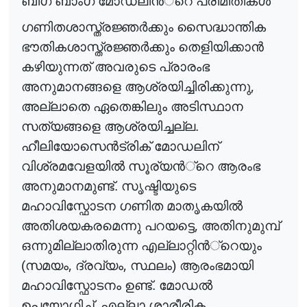
ബിഗ് ബാംഗ് മോഡലി
ൻ
്റെ
പരിമിതിക
ൾ
ഗണിതശാസ്ത്രജ്ഞ
ർ
ക്കും
സൈദ്ധാന്തിക
ഭൗതികശാസ്ത്രജ്ഞ
ർ
ക്കും
തെളിയിക്കാ
ൻ
കഴിയുന്നത് അവരുടെ പ്രാരംഭ
,
അനുമാനങ്ങളെ ആശ്രയിച്ചിരിക്കുന്നു
അല്ലാതെ ഏതെങ്കിലും അടിസ്ഥാന
സത്യങ്ങളെ ആശ്രയിച്ചല്ല.
ഹീലിയോസെ
ൻ
ട്രിക്
മോഡലിന്
വിശ്രമവേളയി
ൽ
സൂര്യ
ൻ
്റെ
ആരംഭ
അനുമാനമുണ്ട്. സൃഷ്ടിയുടെ
മഹാവിസ്ഫോടന ഗണിത മാതൃകയി
ൽ
,
അതിശയകരമെന്നു പറയട്ടെ
അതിനുമുമ്പ്
ഒന്നുമില്ലാതിരുന്ന എല്ലാറ്റി
ൻ
്റെയും
,
,
(സമയം
ദ്രവ്യം
സ്ഥലം) ആരംഭമായി
മഹാവിസ്ഫോടനം ഉണ്ട്. മോഡ
ൽ
,
ഉപയോഗിച്ച്
എല്ലാ ശാരീരിക