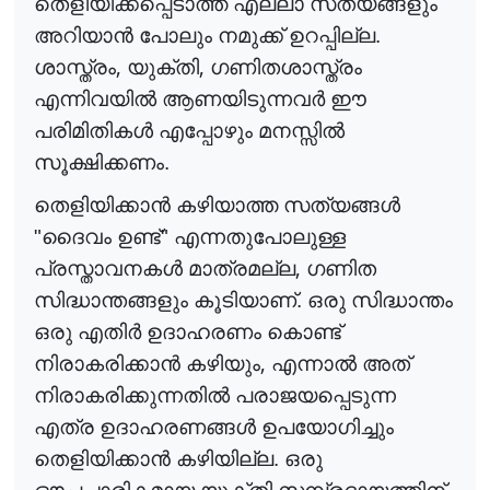
തെളിയിക്കപ്പെടാത്ത എല്ലാ സത്യങ്ങളും
അറിയാ
ൻ
പോലും നമുക്ക് ഉറപ്പില്ല.
,
,
ശാസ്ത്രം
യുക്തി
ഗണിതശാസ്ത്രം
എന്നിവയി
ൽ
ആണയിടുന്നവ
ർ
ഈ
പരിമിതിക
ൾ
എപ്പോഴും മനസ്സി
ൽ
സൂക്ഷിക്കണം.
തെളിയിക്കാ
ൻ
കഴിയാത്ത സത്യങ്ങ
ൾ
"ദൈവം ഉണ്ട്" എന്നതുപോലുള്ള
,
പ്രസ്താവനക
ൾ
മാത്രമല്ല
ഗണിത
സിദ്ധാന്തങ്ങളും കൂടിയാണ്. ഒരു സിദ്ധാന്തം
ഒരു എതി
ർ
ഉദാഹരണം കൊണ്ട്
,
നിരാകരിക്കാ
ൻ
കഴിയും
എന്നാ
ൽ
അത്
നിരാകരിക്കുന്നതി
ൽ
പരാജയപ്പെടുന്ന
എത്ര ഉദാഹരണങ്ങ
ൾ
ഉപയോഗിച്ചും
തെളിയിക്കാ
ൻ
കഴിയില്ല. ഒരു