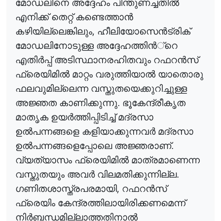
മോഡലിനെ അദ്ദേഹം പിന്തുണച്ചതി
ൽ
എനിക്ക് തെറ്റ് കണ്ടെത്താ
ൻ
,
കഴിയില്ലെങ്കിലും
ഹീലിയോസെ
ൻ
ട്രിക്
മോഡലിനോടുള്ള അദ്ദേഹത്തി
ൻ
്റെ
എതി
ർ
പ്പ്
അടിസ്ഥാനരഹിതവും റഫറ
ൻ
സ്
ഫ്രെയിമി
ൽ
മാറ്റം വരുത്തിയാ
ൽ
യാതൊരു
ഫലവുമില്ലെന്ന വസ്തുതയെക്കുറിച്ചുള്ള
അജ്ഞത കാണിക്കുന്നു. ഭൂകേന്ദ്രീകൃത
മാതൃക ഉയ
ർ
ത്തിപ്പിടിച്ച്
മദ്രസാ
ഉ
ൽ
പന്നങ്ങളെ
കളിയാക്കുന്നവ
ർ
മദ്രസാ
ഉ
ൽ
പന്നങ്ങളെപ്പോലെ
അജ്ഞരാണ്.
വ്യത്യാസം ഫ്രെയിമി
ൽ
മാത്രമാണെന്ന
വസ്തുതയും അവ
ർ
വിലമതിക്കുന്നില്ല.
,
ഗണിതശാസ്ത്രപരമായി
റഫറ
ൻ
സ്
ഫ്രെയിം കേന്ദ്രത്തിലായിരിക്കണമെന്ന്
നി
ർ
ബന്ധമില്ലാത്തതിനാ
ൽ