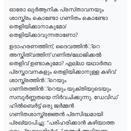
ഓരോ ഖു
ർ
ആനിക
പ്രസ്‌താവനയും
ശാസ്ത്രം കൊണ്ടോ ഗണിതം കൊണ്ടോ
തെളിയിക്കാനാകുമോ/
?
തെളിയിക്കാവുന്നതാണോ
,
ഉദാഹരണത്തിന്
ദൈവത്തി
ൻ
്റെ
അസ്തിത്വത്തിന് ഗണിത/ലോജിക്ക
ൽ
?
തെളിവ് ഉണ്ടാകുമോ
എല്ലാ യഥാ
ർ
ത്ഥ
പ്രസ്താവനകളും തെളിയിക്കാനുള്ള കഴിവ്
ശാസ്ത്രത്തി
ൻ
്റെയും
ഗണിതത്തി
ൻ
്റെയും
യുക്തിയുടെയും
സമ്പൂ
ർ
ണ്ണതയെ
നി
ർ
വചിക്കുന്നു
. ഡേവിഡ്
ഹി
ൽ
ബെ
ർ
ട്ട്
ഒരു ജ
ർ
മ്മ
ൻ
ഗണിതശാസ്ത്രജ്ഞ
ൻ
പ്രസിദ്ധമായി
പ്രഖ്യാപിച്ചു: "പരിഹരിക്കാ
ൻ
കഴിയാത്ത
, "
,