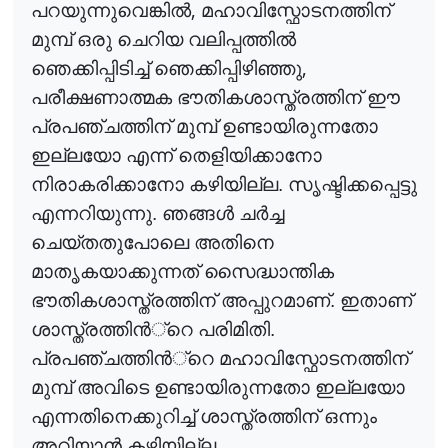
,
പറയുന്നുവെങ്കി
ൽ
മഹാവിസ്ഫോടനത്തിന്
മുമ്പ് ഒരു ചെറിയ വലിപ്പത്തി
ൽ
,
ഞെക്കിപ്പിടിച്ച് ഞെക്കിപ്പിഴിഞ്ഞു
പരീക്ഷണാത്മക ഭൗതികശാസ്ത്രത്തിന് ഈ
പ്രപഞ്ചത്തിന് മുമ്പ് ഉണ്ടായിരുന്നതോ
ഇല്ലയോ എന്ന് തെളിയിക്കാനോ
നിരാകരിക്കാനോ കഴിയില്ല. സൃഷ്ടിക്കപ്പെട്ടു
എന്നറിയുന്നു. ഞങ്ങ
ൾ
ച
ർ
ച്ച
ചെയ്തതുപോലെ അതിനെ
മാതൃകയാക്കുന്നത് സൈദ്ധാന്തിക
ഭൗതികശാസ്ത്രത്തിന് അപ്പുറമാണ്. ഇതാണ്
ശാസ്ത്രത്തി
ൻ
്റെ
പരിമിതി.
പ്രപഞ്ചത്തി
ൻ
്റെ
മഹാവിസ്ഫോടനത്തിന്
മുമ്പ് അവിടെ ഉണ്ടായിരുന്നതോ ഇല്ലയോ
എന്നതിനെക്കുറിച്ച് ശാസ്ത്രത്തിന് ഒന്നും
അറിയാ
ൻ
കഴിയില്ല.