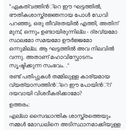
"
,
ഏകത്വത്തി
ൻ
്റെ
ഈ ഘട്ടത്തി
ൽ
ഭൗതികശാസ്ത്രജ്ഞനായ പോ
ൾ
ഡേവി
,
,
പറഞ്ഞു
ഒരു തീവ്രതയി
ൽ
എത്തി
അതിന്
,
മുമ്പ്
ഒന്നും ഉണ്ടായിരുന്നില്ല - ദ്രവ്യമോ
സ്ഥലമോ സമയമോ ഊ
ർ
ജ്ജമോ
ഒന്നുമില്ല. ആ ഘട്ടത്തി
ൽ
അവ നിലവി
ൽ
വന്നു. അതാണ് മഹാവിസ്ഫോടനം
സൃഷ്ടിക്കുന്ന സംഭവം. ."
രണ്ട് പതിപ്പുക
ൾ
തമ്മിലുള്ള കാര്യമായ
വ്യത്യാസത്തി
ൻ
്റെ
ഈ പോയി
ൻ
്റ്
?
ദയവായി വിശദീകരിക്കാമോ
ഉത്തരം:
എല്ലാ സൈദ്ധാന്തിക ശാസ്ത്രത്തെയും
നമ്മ
ൾ
മോഡലിനെ അടിസ്ഥാനമാക്കിയുള്ള