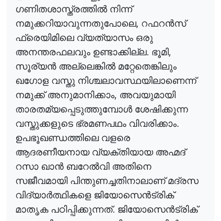
ഗണിതശാസ്ത്രത്തി
ൽ
നിന്ന്
,
നമുക്കറിയാവുന്നതുപോലെ
റഫറ
ൻ
സ്
ഫ്രെയിമിലെ വ്യത്യാസം ഒരു
,
അനന്തരഫലവും ഉണ്ടാക്കില്ല. ഭൂമി
സൂര്യ
ൻ
അല്ലെങ്കി
ൽ
മറ്റേതെങ്കിലും
ഖഗോള വസ്തു നിശ്ചലാവസ്ഥയിലാണെന്ന്
,
നമുക്ക് അനുമാനിക്കാം
അവയുമായി
താരതമ്യപ്പെടുത്തുമ്പോ
ൾ
ശേഷിക്കുന്ന
വസ്തുക്കളുടെ ഭ്രമണപഥം വിവരിക്കാം.
ഉപഭൂഖണ്ഡത്തിലെ വളരെ
ആദരണീയനായ വ്യക്തിയായ അഹ്മദ്
റസാ ഖാ
ൻ
ബറേ
ൽ
വി
അതിനെ
സജീവമായി പിന്തുണച്ചതിനാലാണ് മദ്രസ
വിദ്യാ
ർ
ത്ഥികളെ
ജിയോസെ
ൻ
ട്രിക്
മാതൃക പഠിപ്പിക്കുന്നത്. ജിയോസെ
ൻ
ട
്രിക്