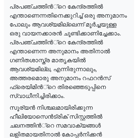
പ്രപഞ്ചത്തി
ൻ
്റെ
കേന്ദ്രത്തി
ൽ
എന്താണെന്നതിനെക്കുറിച്ച് ഒരു അനുമാനം
പോലും ആവശ്യമില്ലെന്ന് മൂ
ർ
ച്ചയുള്ള
ഒരു വായനക്കാര
ൻ
ചൂണ്ടിക്കാണിച്ചേക്കാം.
പ്രപഞ്ചത്തി
ൻ
്റെ
കേന്ദ്രത്തി
ൽ
എന്താണെന്ന അനുമാനം അതിനാ
ൽ
ഗണിതശാസ്ത്ര മാതൃകയി
ൽ
,
,
ആവശ്യമില്ല
എന്നിരുന്നാലും
അത്തരമൊരു അനുമാനം റഫറ
ൻ
സ്
ഫ്രെയിമി
ൻ
്റെ
തിരഞ്ഞെടുപ്പിനെ
സ്വാധീനിച്ചിരിക്കാം.
സൂര്യ
ൻ
നിശ്ചലമായിരിക്കുന്ന
ഹീലിയോസെ
ൻ
ട്രിക്
സിസ്റ്റത്തി
ൽ
ചലനത്തി
ൻ
്റെ
സമവാക്യങ്ങ
ൾ
ലളിതമായതിനാ
ൽ
കോപ്പ
ർ
നിക്ക
ൻ