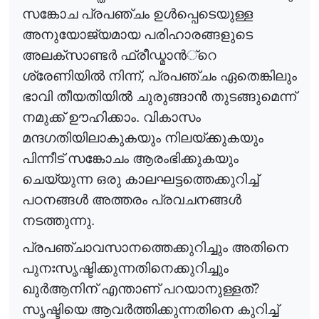
സങ്കോച പ്രപഞ്ചം ഉ
ൾ
പ്പെടെയുള്ള
അനുയോജ്യമായ പരിഹാരങ്ങളുടെ
അലക്സാണ്ട
ർ
ഫ്രീഡ്മാ
ൻ
്റെ
,
ശ്രേണിയി
ൽ
നിന്ന്
പ്രപഞ്ചം ഏതെങ്കിലും
ഭാവി തീയതിയി
ൽ
ചുരുങ്ങാ
ൻ
തുടങ്ങുമെന്ന്
നമുക്ക് ഊഹിക്കാം. വികാസം
മന്ദഗതിയിലാകുകയും നിലയ്ക്കുകയും
പിന്നീട് സങ്കോചം ആരംഭിക്കുകയും
ചെയ്യുന്ന ഒരു കാലഘട്ടത്തെക്കുറിച്ച്
പഠനങ്ങ
ൾ
അത്തരം പ്രവചനങ്ങ
ൾ
നടത്തുന്നു.
പ്രപഞ്ചാവസാനത്തെക്കുറിച്ചും അതിനെ
പുനഃസൃഷ്ടിക്കുന്നതിനെക്കുറിച്ചും
?
ഖു
ർ
ആനിന്
എന്താണ് പറയാനുള്ളത്
സൃഷ്ടിയെ ആവ
ർ
ത്തിക്കുന്നതിനെ
കുറിച്ച്