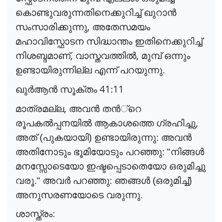
കൊണ്ടുവരുന്നതിനെക്കുറിച്ച് ഖുറാ
ൻ
,
സംസാരിക്കുന്നു
അതേസമയം
മഹാവിസ്ഫോടന സിദ്ധാന്തം ഇതിനെക്കുറിച്ച്
,
,
നിശബ്ദമാണ്
വാസ്തവത്തി
ൽ
മുമ്പ് ഒന്നും
ഉണ്ടായിരുന്നില്ല എന്ന് പറയുന്നു.
41:11
ഖു
ർ
ആ
ൻ
സൂക്തം
,
മാത്രമല്ല
അവ
ൻ
ത
ൻ
്റെ
,
രൂപക
ൽ
പ്പനയി
ൽ
ആകാശത്തെ ഗ്രഹിച്ചു
അത് (പുകയായി) ഉണ്ടായിരുന്നു: അവ
ൻ
അതിനോടും ഭൂമിയോടും പറഞ്ഞു: "നിങ്ങ
ൾ
മനസ്സോടെയോ ഇഷ്ടപ്പെടാതെയോ ഒരുമിച്ചു
വരൂ." അവ
ർ
പറഞ്ഞു: ഞങ്ങ
ൾ
(ഒരുമിച്ച്)
അനുസരണയോടെ വരുന്നു.
ശാസ്ത്രം: