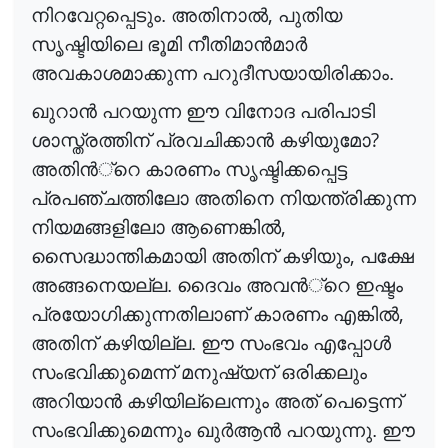
,
നിറവേറ്റപ്പെടും. അതിനാ
ൽ
പുതിയ
സൃഷ്ടിയിലെ ഭൂമി നീതിമാ
ൻ
മാ
ർ
അവകാശമാക്കുന്ന പറുദീസയായിരിക്കാം.
ഖുറാ
ൻ
പറയുന്ന ഈ വിനോദ പരിപാടി
?
ശാസ്ത്രത്തിന് പ്രവചിക്കാ
ൻ
കഴിയുമോ
അതി
ൻ
്റെ
കാരണം സൃഷ്ടിക്കപ്പെട്ട
പ്രപഞ്ചത്തിലോ അതിനെ നിയന്ത്രിക്കുന്ന
,
നിയമങ്ങളിലോ ആണെങ്കി
ൽ
,
സൈദ്ധാന്തികമായി അതിന് കഴിയും
പക്ഷേ
അങ്ങനെയല്ല. ദൈവം അവ
ൻ
്റെ
ഇഷ്ടം
,
പ്രയോഗിക്കുന്നതിലാണ് കാരണം എങ്കി
ൽ
അതിന് കഴിയില്ല. ഈ സംഭവം എപ്പോ
ൾ
സംഭവിക്കുമെന്ന് മനുഷ്യന് ഒരിക്കലും
അറിയാ
ൻ
കഴിയില്ലെന്നും അത് പെട്ടെന്ന്
സംഭവിക്കുമെന്നും ഖു
ർ
ആ
ൻ
പറയുന്നു. ഈ