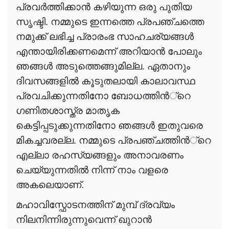
പ്രവ
ർ
ത്തിക്കാ
ൻ
കഴിയുന്ന ഒരു പുതിയ
സൃഷ്ടി. നമ്മുടെ ഇന്നത്തെ പ്രപഞ്ചത്തെ
നമുക്ക് ലഭിച്ച പ്രാരംഭ സാഹചര്യങ്ങ
ൾ
എന്തായിരിക്കണമെന്ന് അറിയാ
ൻ
പോലും
ഞങ്ങ
ൾ
അടുത്തെങ്ങുമില്ല. ഏതാനും
ദിവസങ്ങളി
ൽ
കൂടുതലായി കാലാവസ്ഥ
പ്രവചിക്കുന്നതിനോ ബോധത്തി
ൻ
്റെ
ഗണിതശാസ്ത്ര മാതൃക
കെട്ടിപ്പടുക്കുന്നതിനോ ഞങ്ങ
ൾ
ഇതുവരെ
മികച്ചവരല്ല. നമ്മുടെ പ്രപഞ്ചത്തി
ൻ
്റെ
എല്ലാ രഹസ്യങ്ങളും അനാവരണം
ചെയ്യുന്നതി
ൽ
നിന്ന് നാം വളരെ
അകലെയാണ്.
മഹാവിസ്ഫോടനത്തിന് മുമ്പ് ദ്രവ്യം
നിലനിന്നിരുന്നുവെന്ന് ഖുറാ
ൻ