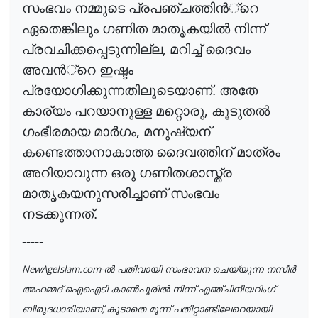
സംഭവം നമ്മുടെ പ്രപഞ്ചത്തി
ൻ
്റെ
ഏതെങ്കിലും ഗണിത മാതൃകയി
ൽ
നിന്ന്
,
പ്രവചിക്കപ്പെടുന്നില്ല
മറിച്ച് ദൈവം
അവ
ൻ
്റെ
ഇഷ്ടം
പ്രയോഗിക്കുന്നതിലൂടെയാണ്. അതേ
,
കാര്യം പറയാനുള്ള മറ്റൊരു
കൂടുത
ൽ
,
ഗംഭീരമായ മാ
ർ
ഗം
മനുഷ്യന്
കണ്ടെത്താനാകാത്ത ദൈവത്തിന് മാത്രം
അറിയാവുന്ന ഒരു ഗണിതശാസ്ത്ര
മാതൃകയനുസരിച്ചാണ് സംഭവം
നടക്കുന്നത്.
-----
NewAgeIslam.com-
ൽ
പതിവായി
സംഭാവന
ചെയ്യുന്ന
നസീർ
അഹമ്മദ്
ഐഐടി
കാൺ
പൂരി
ൽ
നിന്ന്
എഞ്ചിനീയറിംഗ്
,
ബിരുദധാരിയാണ്
കൂടാതെ
മൂന്ന്
പതിറ്റാണ്ടിലേറെയായി