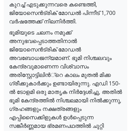
,
കുറച്ച് എടുക്കുന്നവരെ കണ്ടെത്തി
1,700
ജിയോസെ
ൻ
ട്രിക്
മോഡ
ൽ
പിന്നീട്
വ
ർ
ഷത്തേക്ക്
നിലനി
ർ
ത്തി
.
ഭൂമിയുടെ ചലനം നമുക്ക്
അനുഭവപ്പെടാത്തതിനാ
ൽ
ജിയോസെ
ൻ
ട്രിക്
മോഡ
ൽ
അവബോധജന്യമാണ്. ഭൂമി നിശ്ചലവും
കേന്ദ്രവുമാണെന്ന വിശ്വാസം
അരിസ്റ്റോട്ടിലി
ൻ
്റെ
കാലം മുത
ൽ
മിക്ക
150-
ഗ്രീക്കുകാ
ർ
ക്കും
ഉണ്ടായിരുന്നു. എഡി
,
ൽ
ടോളമി ഒരു മാതൃക നി
ർ
ദ്ദ
േശിച്ചു
അതി
ൽ
,
ഭൂമി കേന്ദ്രത്തി
ൽ
നിശ്ചലമായി നി
ൽ
ക്കുന്നു
ഗ്രഹങ്ങളും നക്ഷത്രങ്ങളും
എപ്പിസൈക്കിളുക
ൾ
ഉ
ൾ
പ്പെടുന്ന
സങ്കീ
ർ
ണ്ണമായ
ഭ്രമണപഥത്തി
ൽ
ചുറ്റി