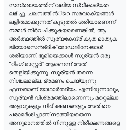
സമ്പ്രദായത്തിന് വലിയ സ്വീകാര്യത
ലഭിച്ചു. ചലനത്തി
ൻ
്റെ
സമവാക്യങ്ങ
ൾ
ലളിതമാക്കുന്നത് കൂടുത
ൽ
ശരിയാണെന്ന്
,
നമ്മ
ൾ
നി
ർ
വചിക്കുകയാണെങ്കി
ൽ
ആ
അ
ർ
ത്ഥത്തി
ൽ
സൂര്യകേന്ദ്രീകൃത മാതൃക
ജിയോസെ
ൻ
ട്രിക്
മോഡലിനേക്കാ
ൾ
ശരിയാണ്. ഭൂമിയെക്കാ
ൾ
സൂര്യ
ൻ
ഒരു
"റിംഗ് മാസ്റ്റ
ർ
" ആണെന്ന് അത്
തെളിയിക്കുന്നു. സൂര്യ
ൻ
തന്നെ
,
നിശ്ചലമല്ല
ഭ്രമണം ചെയ്യുന്നു
,
എന്നതാണ് യാഥാ
ർ
ത്ഥ്യം
. എന്നിരുന്നാലും
സൂര്യ
ൻ
വിശ്രമത്തിലാണെന്നും മറ്റെല്ലാ
അളവുകളും നിരീക്ഷണങ്ങളും അതിനെ
പരാമ
ർ
ശിച്ചാണ്
നടത്തിയതെന്ന
അനുമാനത്തി
ൽ
നിന്നുള്ള നിരീക്ഷണങ്ങളെ