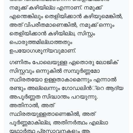
നമുക്ക് കഴിയില്ല എന്നാണ്. നമുക്ക്
,
എന്തെങ്കിലും തെളിയിക്കാ
ൻ
കഴിയുമെങ്കി
ൽ
,
അത് വിപരീതമാണെങ്കി
ൽ
നമുക്ക് ഒന്നും
,
തെളിയിക്കാ
ൻ
കഴിയില്ല
സിസ്റ്റം
പൊരുത്തമില്ലാത്തതും
ഉപയോഗശൂന്യവുമാണ്.
ഗണിതം പോലെയുള്ള ഏതൊരു ലോജിക്
സിസ്റ്റവും ഒന്നുകി
ൽ
സമ്പൂ
ർ
ണ്ണമോ
സ്ഥിരതയോ ഉള്ളതാകാമെന്നും എന്നാ
ൽ
രണ്ടും അല്ലെന്നും ഗോഡലി
ൻ
്റെ
ആദ്യ
അപൂ
ർ
ണ്ണത
സിദ്ധാന്തം പറയുന്നു.
,
അതിനാ
ൽ
അത്
,
സ്ഥിരതയുള്ളതാണെങ്കി
ൽ
അത്
,
പൂ
ർ
ണ്ണമാകില്ല
അതിന
ർ
ത്ഥം
എല്ലാ
യഥാ
ർ
ത്ഥ
പ്രസ്താവനകളും ആ