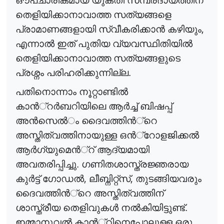
ഔപചാരികമായ യുക്തി സമ്പ്രദായത്തിന്
തെളിയിക്കാനാവാത്ത സത്യങ്ങളെ
,
പ്രാമാണങ്ങളായി സ്വീകരിക്കാ
ൻ
കഴിയും
എന്നാ
ൽ
ഇത് പുതിയ വ്യവസ്ഥിതിയി
ൽ
തെളിയിക്കാനാവാത്ത സത്യങ്ങളുടെ
പ്രശ്നം പരിഹരിക്കുന്നില്ല.
പതിനൊന്നാം നൂറ്റാണ്ടി
ൽ
കാ
ൻ
്റ
ർ
ബറിയിലെ
ആ
ർ
ച്ച്
ബിഷപ്പ്
അ
ൻ
സെ
ൽ
ം
ദൈവത്തി
ൻ
്റെ
അസ്തിത്വത്തിനായുള്ള ഒ
ൻ
്റോളജിക്ക
ൽ
ആ
ർ
ഗ്യുമെ
ൻ
്റ്
ആദ്യമായി
അവതരിപ്പിച്ചു. ഗണിതശാസ്ത്രജ്ഞരായ
,
,
കു
ർ
ട്ട്
ഗോഡ
ൽ
ലീബ്നിറ്റ്സ്
തുടങ്ങിയവരും
ദൈവത്തി
ൻ
്റെ
അസ്തിത്വത്തിന്
ശാസ്ത്രീയ തെളിവുക
ൾ
ന
ൽ
കിയിട്ടുണ്ട്
.
ഇമ്മാനുവ
ൽ
കാ
ൻ
്റിനെപ്പോലുള്ള
ഒരു