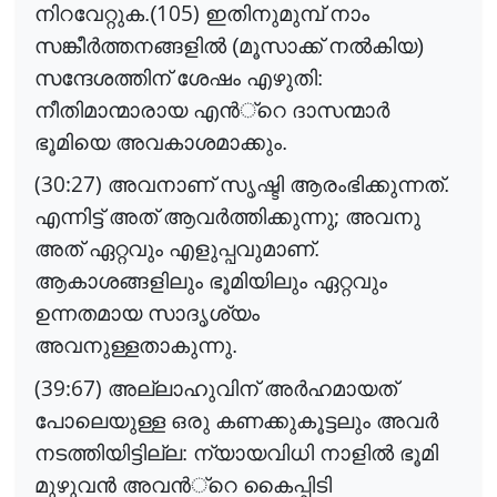
105)
നിറവേറ്റുക.(
ഇതിനുമുമ്പ് നാം
സങ്കീ
ർ
ത്തനങ്ങളി
ൽ
(മൂസാക്ക് ന
ൽ
കിയ
)
സന്ദേശത്തിന് ശേഷം എഴുതി:
നീതിമാന്മാരായ എ
ൻ
്റെ
ദാസന്മാ
ർ
ഭൂമിയെ അവകാശമാക്കും.
(30:27)
അവനാണ് സൃഷ്ടി ആരംഭിക്കുന്നത്.
;
എന്നിട്ട് അത് ആവ
ർ
ത്തിക്കുന്നു
അവനു
അത് ഏറ്റവും എളുപ്പവുമാണ്.
ആകാശങ്ങളിലും ഭൂമിയിലും ഏറ്റവും
ഉന്നതമായ സാദൃശ്യം
അവനുള്ളതാകുന്നു.
(39:67)
അല്ലാഹുവിന് അ
ർ
ഹമായത്
പോലെയുള്ള ഒരു കണക്കുകൂട്ടലും അവ
ർ
നടത്തിയിട്ടില്ല: ന്യായവിധി നാളി
ൽ
ഭൂമി
മുഴുവ
ൻ
അവ
ൻ
്റെ
കൈപ്പിടി