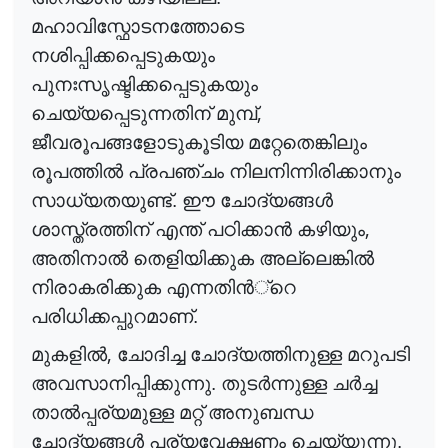
മഹാവിസ്ഫോടനത്തോടെ
നശിപ്പിക്കപ്പെടുകയും
പുനഃസൃഷ്ടിക്കപ്പെടുകയും
,
ചെയ്യപ്പെടുന്നതിന് മുമ്പ്
ജീവരൂപങ്ങളോടുകൂടിയ മറ്റേതെങ്കിലും
രൂപത്തി
ൽ
പ്രപഞ്ചം നിലനിന്നിരിക്കാനും
സാധ്യതയുണ്ട്. ഈ ചോദ്യങ്ങ
ൾ
,
ശാസ്ത്രത്തിന് എന്ത് പഠിക്കാ
ൻ
കഴിയും
അതിനാ
ൽ
തെളിയിക്കുക അല്ലെങ്കി
ൽ
നിരാകരിക്കുക എന്നതി
ൻ
്റെ
പരിധിക്കപ്പുറമാണ്.
,
മുകളി
ൽ
ചോദിച്ച ചോദ്യത്തിനുള്ള മറുപടി
അവസാനിപ്പിക്കുന്നു. തുട
ർ
ന്നുള്ള
ച
ർ
ച്ച
താ
ൽ
പ്പര്യമുള്ള
മറ്റ് അനുബന്ധ
ചോദ്യങ്ങ
ൾ
പര്യവേക്ഷണം ചെയ്യുന്നു.