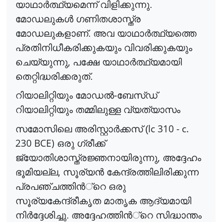
യാഥാ
ർ
ത്ഥ്യമെന്ന്
വിളിക്കുന്നു.
മോഡലുക
ൾ
ഗണിതശാസ്ത്ര
മോഡലുകളാണ്. അവ യാഥാ
ർ
ത്ഥ്യത്തെ
പ്രതിനിധീകരിക്കുകയും വിവരിക്കുകയും
,
ചെയ്യുന്നു
പക്ഷേ യാഥാ
ർ
ത്ഥ്യമായി
തെറ്റിദ്ധരിക്കരുത്.
റിയാലിറ്റിയും മോഡ
ൽ
-ബേസ്ഡ്
റിയാലിറ്റിയും തമ്മിലുള്ള വ്യത്യാസം
lc 310 - c.
സമോസിലെ അരിസ്റ്റാ
ർ
ക്കസ്
(
230 BCE)
ഒരു ഗ്രീക്ക്
,
ജ്യോതിശാസ്ത്രജ്ഞനായിരുന്നു
അദ്ദേഹം
,
ഭൂമിയല്ല
സൂര്യ
ൻ
കേന്ദ്രത്തിലിരിക്കുന്ന
പ്രപഞ്ചത്തി
ൻ
്റെ
ഒരു
സൂര്യകേന്ദ്രീകൃത മാതൃക ആദ്യമായി
നി
ർ
ദ്ദേശിച്ചു
. അദ്ദേഹത്തി
ൻ
്റെ
സിദ്ധാന്തം