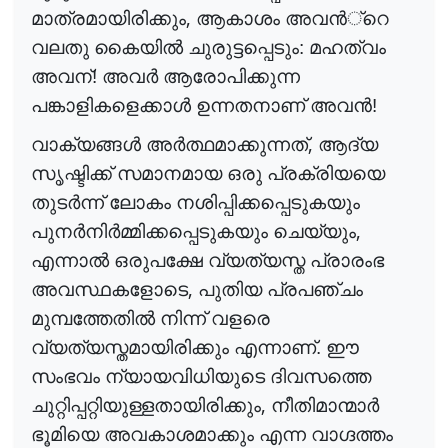
,
മാത്രമായിരിക്കും
ആകാശം അവ
ൻ
്റെ
വലതു കൈയി
ൽ
ചുരുട്ടപ്പെടും: മഹത്വം
അവന്! അവ
ർ
ആരോപിക്കുന്ന
പങ്കാളികളെക്കാ
ൾ
ഉന്നതനാണ് അവ
ൻ
!
,
വാക്യങ്ങ
ൾ
അ
ർ
ത്ഥമാക്കുന്നത്
ആദ്യ
സൃഷ്ടിക്ക് സമാനമായ ഒരു പ്രക്രിയയെ
തുട
ർ
ന്ന്
ലോകം നശിപ്പിക്കപ്പെടുകയും
,
പുന
ർ
നി
ർ
മ്മിക്കപ്പെടുകയും
ചെയ്യും
എന്നാ
ൽ
ഒരുപക്ഷേ വ്യത്യസ്ത പ്രാരംഭ
,
അവസ്ഥകളോടെ
പുതിയ പ്രപഞ്ചം
മുമ്പത്തേതി
ൽ
നിന്ന് വളരെ
വ്യത്യസ്തമായിരിക്കും എന്നാണ്. ഈ
സംഭവം ന്യായവിധിയുടെ ദിവസത്തെ
,
ചുറ്റിപ്പറ്റിയുള്ളതായിരിക്കും
നീതിമാന്മാ
ർ
ഭൂമിയെ അവകാശമാക്കും എന്ന വാഗ്ദത്തം