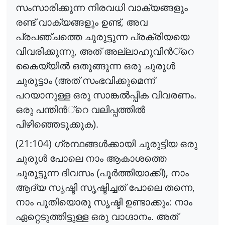
സംസാരിക്കുന്ന നിരവധി വാക്യങ്ങളും
,
രണ്ട് വാക്യങ്ങളും ഉണ്ട്
അവ
പ്രപഞ്ചത്തെ ചുരുട്ടുന്ന പ്രക്രിയയെ
,
വിവരിക്കുന്നു
അത് അല്ലാഹുവി
ൻ
്റെ
കൈയ്യി
ൽ
ഒതുങ്ങുന്ന ഒരു ചുരു
ൾ
ചുരുട്ടാം (അത് സംഭവിക്കുമെന്ന്
പറയാനുള്ള ഒരു സാങ്ക
ൽ
പ്പിക
വിവരണം.
ഒരു പന്തി
ൻ
്റെ
വലിപ്പത്തി
ൽ
പിഴിഞ്ഞെടുക്കുക).
(21:104)
ഗ്രന്ഥങ്ങ
ൾ
ക്കായി
ചുരുട്ടിയ ഒരു
ചുരു
ൾ
പോലെ നാം ആകാശത്തെ
,
ചുരുട്ടുന്ന ദിവസം (പൂ
ർ
ത്തിയാക്കി
)
നാം
,
ആദ്യ സൃഷ്ടി സൃഷ്ടിച്ചത് പോലെ തന്നെ
നാം പുതിയൊരു സൃഷ്ടി ഉണ്ടാക്കും: നാം
ഏറ്റെടുത്തിട്ടുള്ള ഒരു വാഗ്ദാനം. അത്