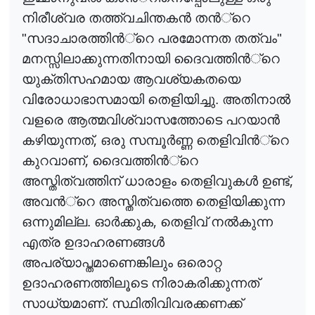
നിരീശ്വര തത്ത്വചിന്തക
ൻ
ത
ൻ
്റെ
"സദാചാരത്തി
ൻ
്റെ
പരമോന്നത തത്വം"
മനസ്സിലാക്കുന്നതിനായി ദൈവത്തി
ൻ
്റെ
യുക്തിസഹമായ ആവശ്യകതയെ
വിരോധാഭാസമായി തെളിയിച്ചു. അതിനാ
ൽ
വളരെ ആത്മവിശ്വാസത്തോടെ പറയാ
ൻ
,
കഴിയുന്നത്
ഒരു സമ്പൂ
ർ
ണ്ണ
തെളിവി
ൻ
്റെ
,
കുറവാണ്
ദൈവത്തി
ൻ
്റെ
,
അസ്തിത്വത്തിന് ധാരാളം തെളിവുക
ൾ
ഉണ്ട്
അവ
ൻ
്റെ
അസ്തിത്വത്തെ തെളിയിക്കുന്ന
,
ഒന്നുമില്ല. ഓ
ർ
ക്കുക
തെളിവ് ന
ൽ
കുന്ന
എത്ര ഉദാഹരണങ്ങ
ൾ
അപര്യാപ്തമാണെങ്കിലും ഒരൊറ്റ
ഉദാഹരണത്തിലൂടെ നിരാകരിക്കുന്നത്
സാധ്യമാണ്. സ്ഥിതിവിവരക്കണക്ക്