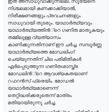
ഇത് അസാധുവാക്കുന്നില്ല. സൂര്യനെ
,
നിശ്ചലമായി കണക്കാക്കിയാ
ൽ
നിരീക്ഷണങ്ങളും പ്രവചനങ്ങളും
സാധുവായി തുടരും. യാഥാ
ർ
ത്ഥ്യവും
യാഥാ
ർ
ത്ഥ്യത്തി
ൻ
്റെ
ഗണിത മാതൃകയും
തമ്മിലുള്ള വ്യത്യാസം
കാണിക്കുന്നതിനാണ് ഈ ച
ർ
ച്ച
. സമ്പൂ
ർ
ണ്ണ
യാഥാ
ർ
ത്ഥ്യത്തെ
മോഡലിംഗ്
ചെയ്യുന്നതിന് ചില പരിമിതിക
ൾ
ഏ
ർ
പ്പെടുത്തുന്ന
ഗണിതശാസ്ത്ര
മോഡലി
ൻ
്റെ
ആവശ്യകതയാണ്
റഫറ
ൻ
സ്
ഫ്രെയിം. മോഡ
ൽ
യാഥാ
ർ
ത്ഥ്യമാണെന്ന്
തെറ്റിദ്ധരിക്കരുതെന്ന് മാത്രം
മതിയായിരുന്നു ച
ർ
ച്ച
.