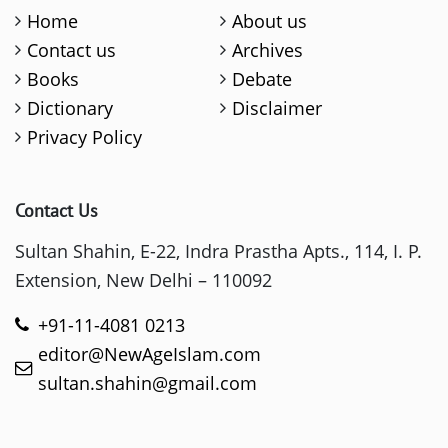
Home
About us
Contact us
Archives
Books
Debate
Dictionary
Disclaimer
Privacy Policy
Contact Us
Sultan Shahin, E-22, Indra Prastha Apts., 114, I. P.
Extension, New Delhi – 110092
+91-11-4081 0213
editor@NewAgeIslam.com
sultan.shahin@gmail.com