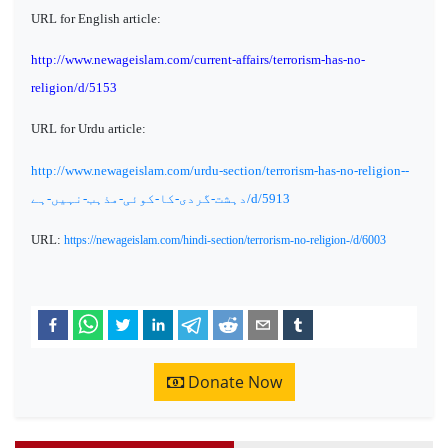
URL for English article:
http://www.newageislam.com/current-affairs/terrorism-has-no-
religion/d/5153
URL for Urdu article:
http://www.newageislam.com/urdu-section/terrorism-has-no-religion--
دہشت-گردی-کا-کوئی-مذہب-نہیں-ہے/d/5913
URL:
https://newageislam.com/hindi-section/terrorism-no-religion-/d/6003
Donate Now