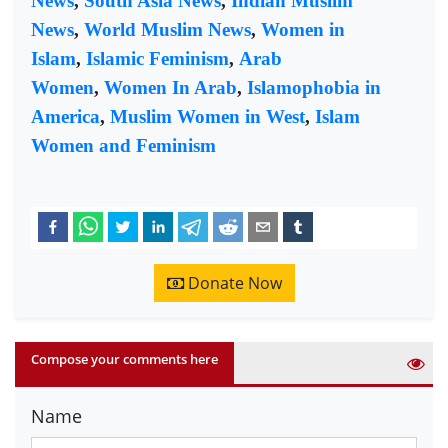
News
,
South Asia News
,
Indian Muslim
News
,
World Muslim News
,
Women in
Islam
,
Islamic Feminism
,
Arab
Women
,
Women In Arab
,
Islamophobia in
America
,
Muslim Women in West
,
Islam
Women and Feminism
Donate Now
Compose your comments here
Name