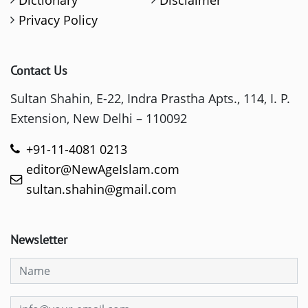
Dictionary
Disclaimer
Privacy Policy
Contact Us
Sultan Shahin, E-22, Indra Prastha Apts., 114, I. P.
Extension, New Delhi – 110092
+91-11-4081 0213
editor@NewAgeIslam.com
sultan.shahin@gmail.com
Newsletter