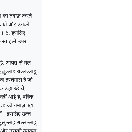
बा का तवाफ़ करते
बजाते और उनकी
ुई।
6
,
इसलिए
़रत इब्ने उमर
ुई, आयत से मेल
लुल्लाह सल्लल्लाहू
 इस्तेमाल है जो
 उड़ा रहे थे,
नहीं आई है
,
बल्कि
तः की नमाज़ पढ़ा
हीं। इसलिए उक्त
ूलुल्लाह सल्लल्लाहू
थ और उसकी व्याख्या