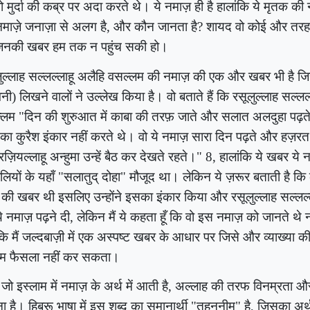
ो मुर्दा की कब्र पर अदा करते थे। ये नमाज़ ही है हालांकि ये मृतक की
माज़े जनाज़ा से अलग है
,
और कौन जानता है
?
शायद वो कोई और तरह की
 जिनकी खबर हम तक न पहुंच सकी हो।
लुल्लाह सल्लल्लाहू अलैहि वसल्लम की नमाज़ की एक और खबर भी है 
नी) लिखने वालों ने उल्लेख किया है। वो बताते हैं कि रसूलुल्लाह सल्लल
लम "दिन की शुरुआत में काबा की तरफ़ जाते और सलात अलदुहा पढ़ते
ा कुरैश इंकार नहीं करते थे।
वो ये नमाज़ सारा दिन पढ़ते और हज़
 रज़ियल्लाहू अन्हुमा उन्हें बैठ कर देखते रहते।"
8
, हालांकि ये खबर ये 
लियों के यहाँ "सलातुद् दोहा" मौजूद था। लेकिन ये ज़रूर बताती है कि 
 की खबर थी इसलिए उन्होंने इसका इंकार किया और रसूलुल्लाह सल्लल
े नमाज़ पढ़ने दी
,
लेकिन मैं ये कहता हूँ कि वो इस नमाज़ को जानते थे न
ंकि मैं जल्दबाज़ी में एक अस्पष्ट खबर के आधार पर जिसे और व्याख्या क
िम फैसला नहीं कर सकता।
जो इस्लाम में नमाज़ के अर्थ में आती है, अल्लाह की तरफ विनम्रत
ना है। हिब्रू भाषा में इस शब्द का समानार्थी "तहनूनीम" है, जिसका अर्थ 