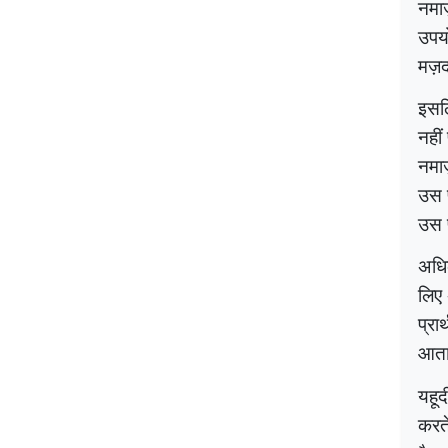
नमाज
उपयो
मज़द
इसलि
नहीं
नमाज
उस 
उस प
अधिक
लिए 
प्रा
आता
यहूद
करते