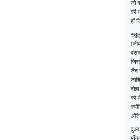
जो व
की न
हों
रसू
(जीव
वसल्
जिसक
ज़ैद
जाहि
दोहा
को य
क्यो
अंत
दुआ 
माँग