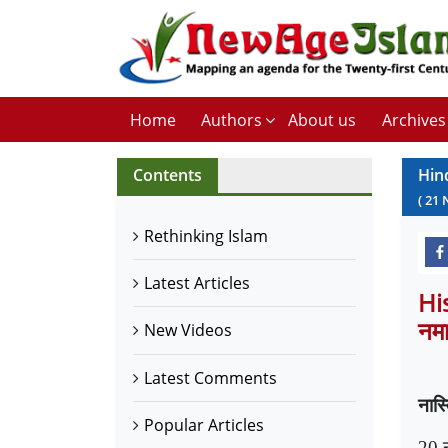
Home
Authors
About us
Archives
Contents
Hin
(
21
Rethinking Islam
Latest Articles
His
नमा
New Videos
Latest Comments
नास्त
Popular Articles
20