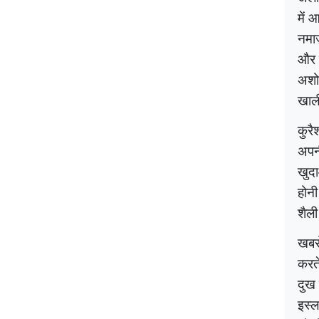
में 
नमाज
और म
अशोभ
खाल
कुरै
अपनी
खुदा
होनी
शैली
खबरो
करत
दुख
इस्