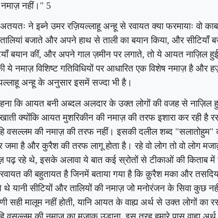
 नमाज़ नहीं।"
5
तयतः ने इब्ने उमर रज़ियल्लाहू अन्हू से रवायत क्या फरमायाः वो का
तालियां बजाते और अपने हाथ से ताली का बयान किया
,
और सीटियाँ 
याँ बयान कीं
,
और अपने गाल ज़मीन पर लगाते
,
तो ये आयत नाज़िल ह
 ये नमाज़ विशिष्ट गतिविधियों पर आधारित एक विशेष नमाज़ है और हज
यल्लाहू अन्हू के अनुसार इसमें सज्दा भी है।
कहना कि आयत बनी अब्दल अलदार के उक्त लोगों की वजह से नाज़िल ह
 खाती क्योंकि आयत मुशरिकीन की नमाज़ की तरफ इशारा कर रही है रसू
हि वसल्लम की नमाज़ की तरफ नहीं। इसकी दलील शब्द "सलातोहुम" का
र जमा है और कुरैश की तरफ लागू होता है। रहे वो लोग तो वो लोग मजाक़
़ पढ़ रहे थे
,
इसके अलावा ये बात कई स्रोतों से टीकाओं की किताब में 
रवायत की बहुतायत है जिनमें बताया गया है कि क़ुरैश मका और तसदिय
 थे यानी सीटियों और तालियों की नमाज़ जो मनोरंजन के सिवा कुछ न
पणी सही मालूम नहीं होती
,
यानि आयत के वाह्य अर्थ से उक्त लोगों का रस
हि वसल्लम की नमाज़ का मजाक उड़ाना
,
इस तरह हमारे पास वाह्य अर्