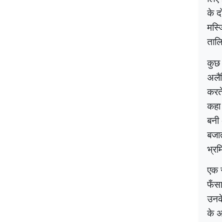
के द
मस्ज
ताल
कुछ 
अलैह
करत
कहा 
बनी 
बजात
भ्र
एक र
फँसा
उनक
के अ