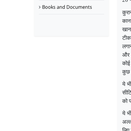
Books and Documents
कुरा
काना
खानए
टीका
लगा
और त
कोई
कुछ 
ये भ
सीटि
को प
ये भ
अल्ल
लिए 