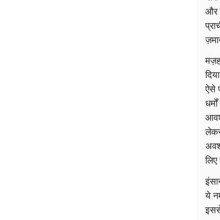
और द
प्रा
ज़मा
मज़ह
दिय
ऐसे 
धर्म
आवश्
लेकर
अवश्
लिए 
इंसा
ये न
इससे