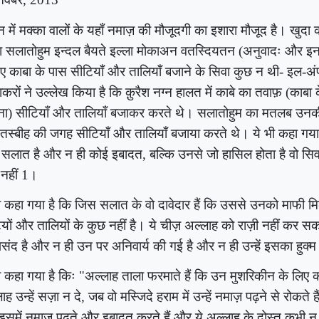
न में मक्का वालों के यहाँ नमाज़ की मौजूदगी का इशारा मौजूद है। खुदा 
 सलातोहुम इन्दल बैयते इल्ला मोकाअन वतस्दियतन (अनुवादः और इन 
 काबा के पास सीटियाँ और तालियाँ बजाने के सिवा कुछ न थी- इल-
करों ने उल्लेख किया है कि क़ुरैश नग्न हालत में काबे का तवाफ़ (काबा
ना) सीटियाँ और तालियाँ बजाकर करते थे। सलातोहुम का मतलब उनकी
स्बीह की जगह सीटियाँ और तालियाँ बजाया करते थे। ये भी कहा गया
 सलात है और न ही कोई इबादत
,
बल्कि उनसे जो हासिल होता है वो सि
नहीं
1
।
ी कहा गया है कि जिस सलात के वो दावेदार हैं कि उससे उनको माफी म
यों और तालियों के कुछ नहीं है। ये चीज़ अल्लाह को राज़ी नहीं कर 
संद है और न ही उन पर अनिवार्य की गई है और न ही उन्हें इसका हुक्
ी कहा गया है किः "अल्लाह ताला फरमाते हैं कि उन मुशरिकीन के लिए
ाह उन्हें सज़ा न दे, जब वो मस्जिदे हराम में उन्हें नमाज़ पढ़ने से रोकते ह
इसमें नमाज़ पढ़ते और इबादत करते हैं और ये अल्लाह के दोस्त कभी न