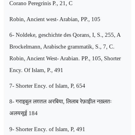
Corano Peregrinis P., 21, C
Robin, Ancient west- Arabian, PP., 105
6- Noldeke, geschichte des Qorans, I, S., 255, A
Brockelmann, Arabische grammatik, S., 7, C.
Robin, Ancient West- Arabian
.
PP., 105, Shorter
Ency. Of Islam, P., 491
7- Shorter Ency. of Islam, P, 654
8-
गराइबुल लग़तल अरबिया
,
लिलाब रेफ़ाइील नख़्लतः
अलयसूई
184
9- Shorter Ency. of Islam, P, 491