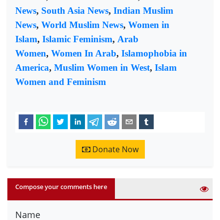
News
,
South Asia News
,
Indian Muslim
News
,
World Muslim News
,
Women in
Islam
,
Islamic Feminism
,
Arab
Women
,
Women In Arab
,
Islamophobia in
America
,
Muslim Women in West
,
Islam
Women and Feminism
Donate Now
Compose your comments here
Name