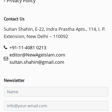
Privacy Policy
Contact Us
Sultan Shahin, E-22, Indra Prastha Apts., 114, I. P.
Extension, New Delhi – 110092
+91-11-4081 0213
editor@NewAgeIslam.com
sultan.shahin@gmail.com
Newsletter