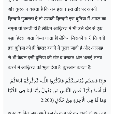
और कुरआन कहता है कि जब इंसान इस तौर पर अपनी
ज़िन्दगी गुजारता है तो उसकी ज़िन्दगी इस दुनिया में अमल का
नमूना तो बनती ही है लेकिन आख़िरत में भी उसे खैर से एक
बड़ा हिस्सा अता किया जाता है
लेकिन जिसकी सारी ज़िन्दगी
l
इस दुनिया को ही बेहतर बनाने में गुज़र जाती है और अल्लाह
से भी केवल इसी दुनिया की खैर व बरकत और भलाई तलब
करने में आख़िरत को भुला देता है
कुरआन कहता है
’
:
فَإِذَا قَضَيْتُم مَّنَاسِكَكُمْ فَاذْكُرُوا اللَّـهَ كَذِكْرِكُمْ آبَاءَكُمْ
أَوْ أَشَدَّ ذِكْرًا ۗ فَمِنَ النَّاسِ مَن يَقُولُ رَبَّنَا آتِنَا فِي الدُّنْيَا
وَمَا لَهُ فِي الْآخِرَةِ مِنْ خَلَاقٍ (2:200
अनुवाद
फिर जब अपने हज के काम पुरे कर चुको तो अल्लाह
: