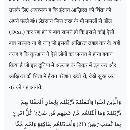
उसके लिए आवश्यक है कि इंसान आख़िरत की चिंता को
अपने पल्ले बांध लेइंसान जिस तरह के भी मामलों से डील
(Deal) कर रहा हो’ ये बात सामने हो कि इससे कोई ऐसी
बात सरज़द ना हो जाए जो इसकी आखिरत तबाह कर देl यही
वजह है कि कुरआन ने ऐसे लोगों का जन्नत में होना बयान
किया है जो इस दुनिया में अल्लाह के ज़िक्र में डूब कर और
आख़िरत की चिंता में हैरान परेशान रहते थे, देखें सुरह अल
तूर की यह आयतें:
وَالَّذِينَ آمَنُوا وَاتَّبَعَتْهُمْ ذُرِّيَّتُهُم بِإِيمَانٍ أَلْحَقْنَا بِهِمْ
ذُرِّيَّتَهُمْ وَمَا أَلَتْنَاهُم مِّنْ عَمَلِهِم مِّن شَيْءٍ ۚ كُلُّ امْرِئٍ
بِمَا كَسَبَ رَهِينٌ (21) وَأَمْدَدْنَاهُم بِفَاكِهَةٍ وَلَحْمٍ مِّمَّا