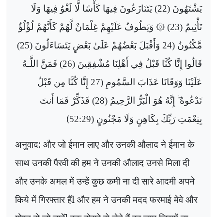
يَشْتَهُونَ (22) يَتَنَازَعُونَ فِيهَا كَأْسًا لَّا لَغْوٌ فِيهَا وَلَا
تَأْثِيمٌ (23) ۞ وَيَطُوفُ عَلَيْهِمْ غِلْمَانٌ لَّهُمْ كَأَنَّهُمْ لُؤْلُؤٌ
مَّكْنُونٌ (24 وَأَقْبَلَ بَعْضُهُمْ عَلَىٰ بَعْضٍ يَتَسَاءَلُونَ (25)
قَالُوا إِنَّا كُنَّا قَبْلُ فِي أَهْلِنَا مُشْفِقِينَ (26) فَمَنَّ اللَّـهُ
عَلَيْنَا وَوَقَانَا عَذَابَ السَّمُومِ (27 إِنَّا كُنَّا مِن قَبْلُ
نَدْعُوهُ ۖ إِنَّهُ هُوَ الْبَرُّ الرَّحِيمُ (28) فَذَكِّرْ فَمَا أَنتَ
بِنِعْمَتِ رَبِّكَ بِكَاهِنٍ وَلَا مَجْنُونٍ (52:29
(
अनुवाद: और जो ईमान लाए और उनकी औलाद ने ईमान के
साथ उनकी पैरवी की हम ने उनकी औलाद उनसे मिला दी
और उनके अमल में उन्हें कुछ कमी ना दी सारे आदमी अपने
किये में गिरफ्तार हैंl और हम ने उनकी मदद फरमाई मेवे और