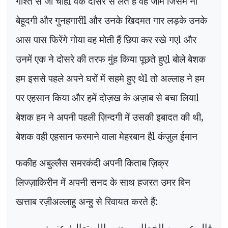
गोश्त से जो चाहेंl वक दोसरे से लेते हैं वह जाम जिसमें ना
बेहूदगी और गुनहगारीl और उनके खिदमत गार लड़के उनके
आस पास फिरेंगे गोया वह मोती हैं छिपा कर रखे गएl और
उनमें एक ने दोसरे की तरफ मुंह किया पूछते हुएl बोले बेशक
हम इससे पहले अपने घरों में सहमे हुए थेl तो अल्लाह ने हम
पर एहसान किया और हमें दोज़ख के अज़ाब से बचा लियाl
बेशक हम ने अपनी पहली ज़िन्दगी में उसकी इबादत की थी,
बेशक वही एहसान फरमाने वाला मेहरबान हैl कंज़ुल ईमान
फकीह अबुल्लैस समरकंदी अपनी किताब ज़िक्र
लिज्ज़ाकिरीन में अपनी सनद के साथ हजरत उमर बिन
खत्ताब रज़ीअल्लाहु अन्हु से रिवायत करते हैं:
قال عمر بن الخطاب رضی اللہ تعالیٰ عنہ :