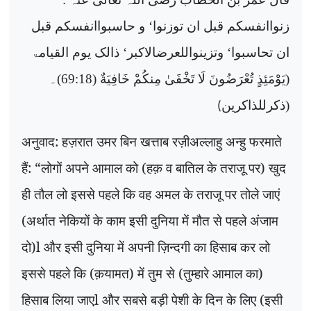
زنواانفسکم قبل ان توزنوا‘ و حاسبواانفسکم قبل
ان تحاسبوا‘ وتزینواللعرضالاکبر‘ ذالک یوم القیامۃ
(يَوْمَئِذٍ تُعْرَضُونَ لَا تَخْفَىٰ مِنكُمْ خَافِيَةٌ (69:18)۔
(ذکرللذاکرین
(
अनुवाद: हज़रात उमर बिन खत्ताब रज़ीअल्लाहु अन्हु फरमाते
हैं: “लोगों अपने आमाल को (हक़ व बातिल के तराजू पर) खुद
ही तौल लो इससे पहले कि वह अमल के तराजू पर तोले जाएं
(अर्थात नेकियों के काम इसी दुनिया में मौत से पहले अंजाम
दो)l और इसी दुनिया में अपनी ज़िन्दगी का हिसाब कर लो
इससे पहले कि (क़यामत) में तुम से (तुम्हारे आमाल का)
हिसाब लिया जाएl और सबसे बड़ी पेशी के दिन के लिए (इसी