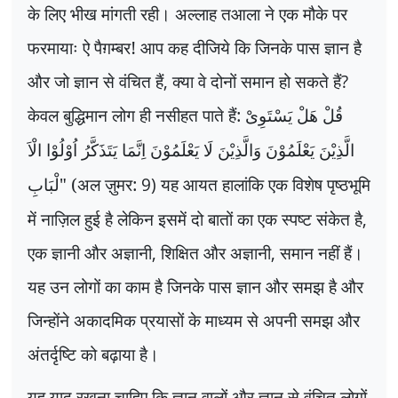
के लिए भीख मांगती रही। अल्लाह तआला ने एक मौके पर
फरमायाः ऐ पैग़म्बर! आप कह दीजिये कि जिनके पास ज्ञान है
और जो ज्ञान से वंचित हैं
,
क्या वे दोनों समान हो सकते हैं
?
केवल बुद्धिमान लोग ही नसीहत पाते हैं:
قُلْ ھَلْ یَسْتَوِیْ
الَّذِیْنَ یَعْلَمُوْنَ وَالَّذِیْنَ لَا یَعْلَمُوْنَ اِنَّمَا یَتَذَکَّرُ اُوْلُوْا الْاَ
" (अल ज़ुमर:
9)
यह आयत हालांकि एक विशेष पृष्ठभूमि
لْبَابِ
में नाज़िल हुई है लेकिन इसमें दो बातों का एक स्पष्ट संकेत है
,
एक ज्ञानी और अज्ञानी
,
शिक्षित और अज्ञानी
,
समान नहीं हैं।
यह उन लोगों का काम है जिनके पास ज्ञान और समझ है और
जिन्होंने अकादमिक प्रयासों के माध्यम से अपनी समझ और
अंतर्दृष्टि को बढ़ाया है।
यह याद रखना चाहिए कि ज्ञान वालों और ज्ञान से वंचित लोगों