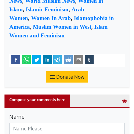
News
,
World Muslim News
,
Women in
Islam
,
Islamic Feminism
,
Arab
Women
,
Women In Arab
,
Islamophobia in
America
,
Muslim Women in West
,
Islam
Women and Feminism
Donate Now
Compose your comments here
Name