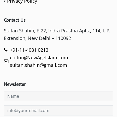
Privacy Policy
Contact Us
Sultan Shahin, E-22, Indra Prastha Apts., 114, I. P.
Extension, New Delhi – 110092
+91-11-4081 0213
editor@NewAgeIslam.com
sultan.shahin@gmail.com
Newsletter