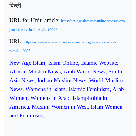
दिल्ली
URL for Urdu article:
https://newageislam.com/urdu-section/every-
good-deed-valued-near/d/109642
URL:
https://newageislam.com/hindi-section/every-good-deed-valued-
near/d/110007
New Age Islam, Islam Online, Islamic Website,
African Muslim News, Arab World News, South
Asia News, Indian Muslim News, World Muslim
News, Womens in Islam, Islamic Feminism, Arab
Women, Womens In Arab, Islamphobia in
America, Muslim Women in West, Islam Women
and Feminism,