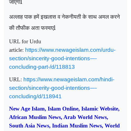
जाएगाl
अल्लाह पाक हमें इखलास व नेकनीयती के साथ अमल करने
की तौफीक अता फरमाएl
URL for Urdu
article:
https://www.newageislam.com/urdu-
section/sincerity-good-intentions-–-
concluding-part-/d/118813
URL:
https://www.newageislam.com/hindi-
section/sincerity-good-intentions-–-
concluding/d/118941
New Age Islam, Islam Online, Islamic Website,
African Muslim News, Arab World News,
South Asia News, Indian Muslim News, World