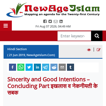
Fri Aug 07 2026
,
04:49 AM
|
Hindi Section
(
21
Jun
2019
, NewAgeIslam.Com)
Sincerity and Good Intentions –
Concluding Part इखलास व नेकनीयती के
सबक