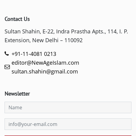
Contact Us
Sultan Shahin, E-22, Indra Prastha Apts., 114, I. P.
Extension, New Delhi – 110092
+91-11-4081 0213
editor@NewAgeIslam.com
sultan.shahin@gmail.com
Newsletter