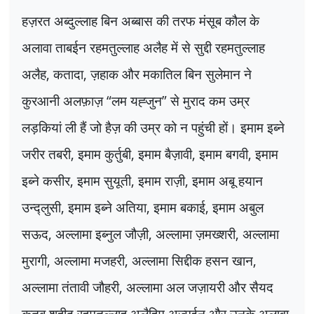
हज़रत अब्दुल्लाह बिन अब्बास की तरफ मंसूब कौल के
अलावा ताबईन रहमतुल्लाह अलैह में से सुद्दी रहमतुल्लाह
अलैह
,
कतादा
,
ज़हाक और मकातिल बिन सुलेमान ने
कुरआनी अलफ़ाज़
“
लम यह्जुन
”
से मुराद कम उम्र
लड़कियां ली हैं जो हैज़ की उम्र को न पहुंची हों। इमाम इब्ने
जरीर तबरी
,
इमाम कुर्तुबी
,
इमाम बैज़ावी
,
इमाम बगवी
,
इमाम
इब्ने कसीर
,
इमाम सुयूती
,
इमाम राज़ी
,
इमाम अबू हयान
उन्द्लुसी
,
इमाम इब्ने अतिया
,
इमाम बकाई
,
इमाम अबुल
सऊद
,
अल्लामा इब्नुल जौज़ी
,
अल्लामा ज़मख्शरी
,
अल्लामा
मुरागी
,
अल्लामा मजहरी
,
अल्लामा सिद्दीक हसन खान
,
अल्लामा तंतावी जौहरी
,
अल्लामा अल जज़ायरी और सैयद
क़ुतुब शहीद रहमतुल्लाह अलैहिम अज्मईन और उनके अलावा