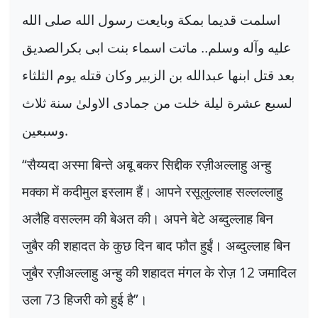
اسلمت قديما بمکة وبايعت رسول الله صلی الله
عليه وآله وسلم.. ماتت اسماء بنت ابی بکرالصديق
بعد قتل ابنها عبدالله بن الزبير وکان قتله يوم الثلثاء
لسبع عشرة ليلة خلت من جمادی الاولیٰ سنة ثلاث
.
وسبعين
“
सैय्यदा अस्मा बिन्ते अबू बकर सिद्दीक रज़ीअल्लाहु अन्हु
मक्का में कदीमुल इस्लाम हैं। आपने रसूलुल्लाह सल्लल्लाहु
अलैहि वसल्लम की बेअत की। अपने बेटे अब्दुल्लाह बिन
जुबैर की शहादत के कुछ दिन बाद फौत हुईं। अब्दुल्लाह बिन
जुबैर रज़ीअल्लाहु अन्हु की शहादत मंगल के रोज़
12
जमादिल
उला
73
हिजरी को हुई है
”
।