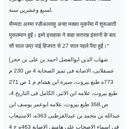
.
لسبع وعشرين سنة
सैय्यदा अस्मा रज़ीअल्लाहु अन्हा मक्का मुकर्रमा में शुरूआती
मुसलमान हुईं। इब्ने इसहाक ने कहा सतराह इंसानों के बाद
सौ साल उम्र पाई हिजरत से
27
साल पहले पैदा हुईं।
“
(
شهاب الدين ابوالفضل احمد بن علی بن حجر
عسقلانی، الاصابة فی تميز الصحابة 4 ص 230 م
773ه طبع بيروت، سيرة ابن هشام م 1 ص 271
طبع بيروت، علامه ابن الاثير، الکامل فی التاريخ 4،
ص 358 طبع بيروت، علامه ابوعمر يوسف ابن
عبدالله بن محمد بن عبدالقرطبی 363ه، الاستيعاب
فی اسماء الاصحاب علی هامش الاصابة 463ه ج 4