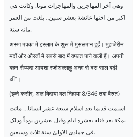
وهی آخر المهاجرين والمهاجرات موتا. وکانت هی
اکبر من اختها عائشة بعشر سنين.. بلغت من العمر
.
ماته سنة
अस्मा मक्का में इस्लाम के शुरू में मुसलमान हुईं। मुहाजेरीन
मर्दों और औरतों में सबसे बाद में वफात पाने वाली हैं। अपनी
बहन सैय्यदा आयशा रज़ीअल्लाहु अन्हा से दस साल बड़ी
थीं
”
।
(
इब्ने कसीर
,
अल बिदाया वल निहाया
8/346
तबा बैरुत)
اسلمت قديما بعد اسلام سبعة عشر انسانا... ماتت
بمکة بعد قتله بعشره ايام وقيل بعشرين يوماً وذلک
.
فی جمادی الاولیٰ سنة ثلاث وسبعين