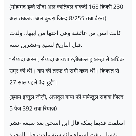
(
मोहम्मद इब्ने सौदा अल कातिबुल वाकदी
168
हिजरी
230
अल तबकात अल कुबरा जिल्द
8/255
तबा बैरुत)
کانت اسن من عائشة وهی اختها من ابيها.. ولدت
.
قبل التاريخ لسبع وعشرين سنة
“
सैय्यदा अस्मा
,
सैय्यदा आयशा रज़ीअल्लाहु अन्हा से अधिक
उम्र की थीं। बाप की तरफ से सगी बहन थीं। हिजरत से
27
साल पहले पैदा हुईं
”
।
(
इमाम इब्नुल जौज़ी
,
असदुल गाया फी मार्फतुल सहाबा जिल्द
5
पेज
392
तबा रियाज़)
اسلمت قديما بمکة قال ابن اسحق بعد سبعة عشر
نفسا.. بلغت اسماء مائة سنة ولدت قبل الهجرة