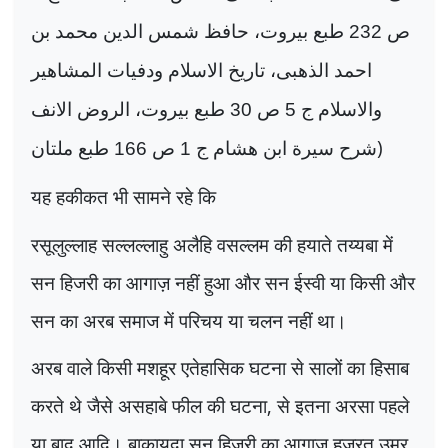
ص 232 طبع بيروت، حافظ شمس الدين محمد بن
احمد الذهبی، تاريخ الاسلام ودفيات المشاهير
والاسلام ج 5 ص 30 طبع بيروت، الروض الانف
)
شرح سيرة ابن هشام ج 1 ص 166 طبع ملتان
यह हकीकत भी सामने रहे कि
रसूलुल्लाह सल्लल्लाहु अलैहि वसल्लम की हयाते तय्यबा में
सन हिजरी का आगाज़ नहीं हुआ और सन ईस्वी या किसी और
सन का अरब समाज में परिचय या चलन नहीं था।
अरब वाले किसी मशहूर एतेहासिक घटना से सालों का हिसाब
करते थे जैसे असहाबे फील की घटना
,
से इतना अरसा पहले
या बाद आदि। बाकायदा सन हिजरी का आगाज़ हज़रत उमर