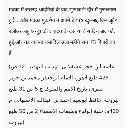
मक्का में सतरह आदमियों के बाद शुरूआती दौर में मुसलमान
हुईं.....और मक्का मुकर्रमा में अपने बेटे (अब्दुल्लाह बिन जुबैर
रज़ीअल्लाहु अन्हु) की शहादत के दस या बीस दिन बाद फौत
हुईं और यह वाकया जमादिल उला महीने सन
73
हिजरी का
है
”
(
علامه ابن حجر عسقلانی، تهذيب التهذيب 12 ص
426 طبع لاهور، الامام ابوجعفر محمد بن حرير
طبری، تاريخ الامم والملوک ج 5 ص 31 طبع
بيروت، حافظ ابونعيم احمد بن عبدالله الاصبهانی م
430ه، حلية الولياء وطبقات الاصفياء 2 ص 56 طبع
)
بيروت