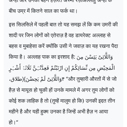
बीच उम्र में कितने साल का फर्क था।
इस सिलसिले में पहली बात तो यह समझ लें कि कम उमरी की
शादी पर जिन लोगों को एतेराज़ है वह डायरेक्ट अल्लाह से
बहस व मुबाहेसा करें क्योंकि उसी ने जवाज़ का यह रखना पैदा
किया है। अल्लाह पाक का इरशाद है:
وَاللَّائِیْ یَئِسْنَ مِنَ
الْمَحِیْضِ مِن نِّسَائِکُمْ إِنِ ارْتَبْتُمْ فَعِدَّتُہُنَّ ثَلَاثَۃُ أَشْہُرٍ
“
और तुम्हारी औरतों में से जो
وَاللَّائِیْ لَمْ یَحِضْنَ}(طلاق،
۴
हैज़ से मायूस हो चुकी हों उनके मामले में अगर तुम लोगों को
कोई शक लाहिक है तो (तुम्हें मालुम हो कि) उनकी इद्दत तीन
महीने है और यही हुक्म उनका है जिन्हें अभी हैज़ न आया
हो।
“