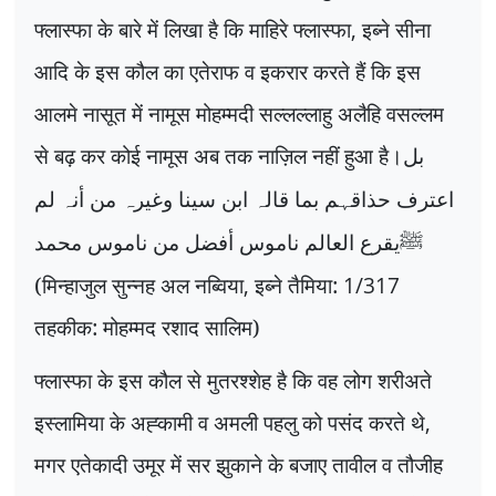
फ्लास्फा के बारे में लिखा है कि माहिरे फ्लास्फा
,
इब्ने सीना
आदि के इस कौल का एतेराफ व इकरार करते हैं कि इस
आलमे नासूत में नामूस मोहम्मदी सल्लल्लाहु अलैहि वसल्लम
से बढ़ कर कोई नामूस अब तक नाज़िल नहीं हुआ है।
بل
اعترف حذاقہم بما قالہ ابن سینا وغیرہ من أنہ لم
ﷺ
یقرع العالم ناموس أفضل من ناموس محمد
(मिन्हाजुल सुन्नह अल नब्विया
,
इब्ने तैमिया:
1/317
तहकीक: मोहम्मद रशाद सालिम)
फ्लास्फा के इस कौल से मुतरश्शेह है कि वह लोग शरीअते
इस्लामिया के अह्कामी व अमली पहलु को पसंद करते थे
,
मगर एतेकादी उमूर में सर झुकाने के बजाए तावील व तौजीह