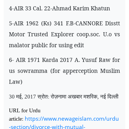
4-
AIR
33
Cal.
22-
Ahmad Karim Khatun
5-
AIR
1962 (
Ks)
341
F.B-CANNORE Disstt
Motor Trusted Explorer coop.soc. U.o vs
malator public for using edit
6-
AIR
1971
Karda
2017
A. Yusuf Raw for
us sowramma (for apperception Muslim
Law)
30 मई
,
2017 स्रोत: रोज़नामा अखबार मशरिक
,
नई दिल्ली
URL for Urdu
https://www.newageislam.com/urdu
article:
-section/divorce-with-mutual-