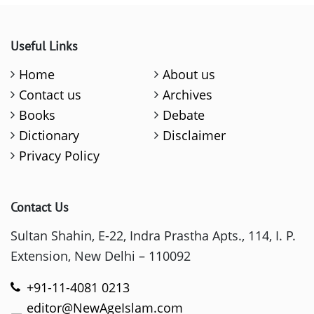
Useful Links
Home
About us
Contact us
Archives
Books
Debate
Dictionary
Disclaimer
Privacy Policy
Contact Us
Sultan Shahin, E-22, Indra Prastha Apts., 114, I. P.
Extension, New Delhi – 110092
+91-11-4081 0213
editor@NewAgeIslam.com