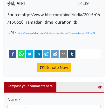
मुंबई
,
भारत
14.39
Source:http://www.bbc.com/hindi/india/2015/06
/150618_ramadan_time_duration_tk
URL:
https://newageislam.com/hindi-section/here-22-hours-fast-/d/103569
Donate Now
Compose your comments here
Name