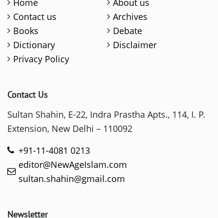
Home
About us
Contact us
Archives
Books
Debate
Dictionary
Disclaimer
Privacy Policy
Contact Us
Sultan Shahin, E-22, Indra Prastha Apts., 114, I. P.
Extension, New Delhi – 110092
+91-11-4081 0213
editor@NewAgeIslam.com
sultan.shahin@gmail.com
Newsletter