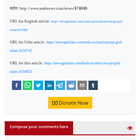
474046
स्रोत:
http://www.arabnews.com/news/
URL for English article:
https://newageislam.com/islam-spiritualism/concept-god-
islam/d/14362
URL for Urdu article:
https://newageislam.com/urdu-section/concept-god-
islam-/d/34742
URL for this article:
https://newageislam.com/hindi-section/concept-god-
islam-/d/34833
Donate Now
Compose your comments here