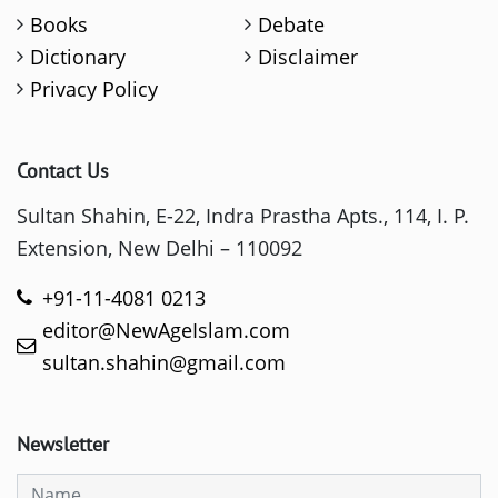
Books
Debate
Dictionary
Disclaimer
Privacy Policy
Contact Us
Sultan Shahin, E-22, Indra Prastha Apts., 114, I. P.
Extension, New Delhi – 110092
+91-11-4081 0213
editor@NewAgeIslam.com
sultan.shahin@gmail.com
Newsletter