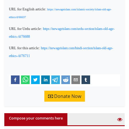
URL for English article:
https://newageislam.com/islamic-society/islam-old-age-
ethics/d/66637
URL for Urdu article:
https://newageislam.com/urdu-section/islam-old-age-
ethics-/d/76688
URL for this article:
https://newageislam.com/hindi-section/islam-old-age-
ethics-/d/76711
Donate Now
Compose your comments here